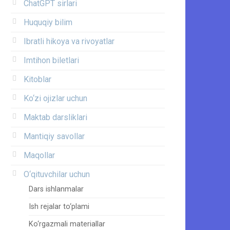
ChatGPT sirlari
Huquqiy bilim
Ibratli hikoya va rivoyatlar
Imtihon biletlari
Kitoblar
Ko‘zi ojizlar uchun
Maktab darsliklari
Mantiqiy savollar
Maqollar
O‘qituvchilar uchun
Dars ishlanmalar
Ish rejalar to‘plami
Ko‘rgazmali materiallar