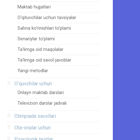
Maktab hujjatlari
O‘qituvchilar uchun tavsiyalar
Sahna ko‘rinishlari to‘plami
Senariylar to‘plami
Ta’limga oid maqolalar
Ta’limga oid savol-javoblar
Yangi metodlar
O‘quvchilar uchun
Onlayn maktab darslari
Televizion darslar jadvali
Olimpiada savollari
Ota-onalar uchun
Psixologik testlar