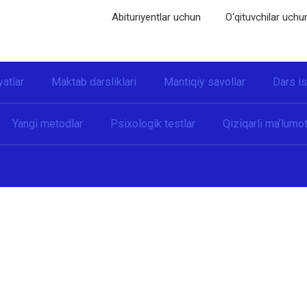
Abituriyentlar uchun
O‘qituvchilar uchu
yatlar
Maktab darsliklari
Mantiqiy savollar
Dars i
Yangi metodlar
Psixologik testlar
Qiziqarli ma’lumot