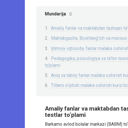
Mundarija
Amaliy fanlar va maktabdan tashqari ta’
Maktabgacha, Boshlang‘ich va maxsus ta
Ijtimoiy-iqtisodiy fanlar malaka oshiris
Pedagogika, psixologiya va ta’lim texno
to‘plami
Aniq va tabiiy fanlar malaka oshirish kur
Tillarni o‘qitish malaka oshirish kursi b
Amaliy fanlar va maktabdan tas
testlar to‘plami
Barkamo avlod bolalar markazi (BABM) to‘g