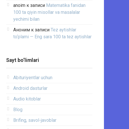
anoim
к записи
Matematika fanidan
100 ta qiyin misollar va masalalar
yechimi bilan
Аноним
к записи
Tez aytishlar
to‘plami — Eng sara 100 ta tez aytishlar
Sayt bo’limlari
Abituriyentlar uchun
Android dasturlar
Audio kitoblar
Blog
Brifing, savol-javoblar