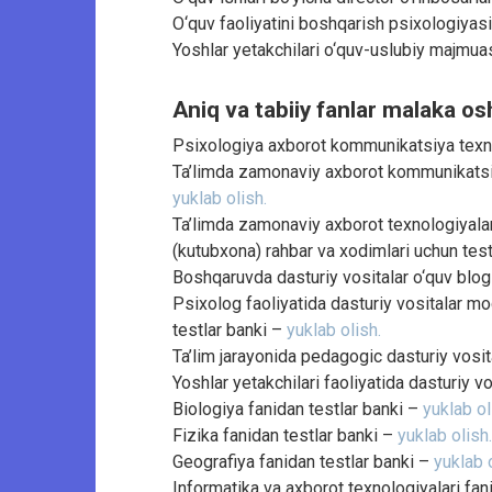
O‘quv faoliyatini boshqarish psixologiyas
Yoshlar yetakchilari o‘quv-uslubiy majmuas
Aniq va tabiiy fanlar malaka osh
Psixologiya axborot kommunikatsiya texno
Ta’limda zamonaviy axborot kommunikatsiya
yuklab olish.
Ta’limda zamonaviy axborot texnologiyala
(kutubxona) rahbar va xodimlari uchun tes
Boshqaruvda dasturiy vositalar o‘quv blog
Psixolog faoliyatida dasturiy vositalar mo
testlar banki –
yuklab olish.
Ta’lim jarayonida pedagogic dasturiy vosit
Yoshlar yetakchilari faoliyatida dasturiy v
Biologiya fanidan testlar banki –
yuklab ol
Fizika fanidan testlar banki –
yuklab olish.
Geografiya fanidan testlar banki –
yuklab o
Informatika va axborot texnologiyalari fan