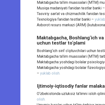
Maktabgacha ta’lim muassalari (MTM) musi
Musiqa madaniyati fanidan testlar banki 
Tasviriy san’at va chizmachilik fanidan tes
Texnologiya fanidan testlar banki –
yuklab
Axborot resurs markazi (ARM) (kutubxona)
Maktabgacha, Boshlang‘ich va 
uchun testlar to‘plami
Boshlang‘ich sinf o‘qituvchilari uchun test
Maktabgacha ta’lim muassalari (MTM) tarbi
Maktabgacha yoshdagi bolalar psixologiya
Maktabgacha yoshdagi bolalar fizeologiyas
–
yuklab olish.
Ijtimoiy-iqtisodiy fanlar malaka
O‘zbekistonda uzluksiz ta’limni isloh qili
olish.
Umumiy kurslar uchun ta’lim-tarbiya jarayon