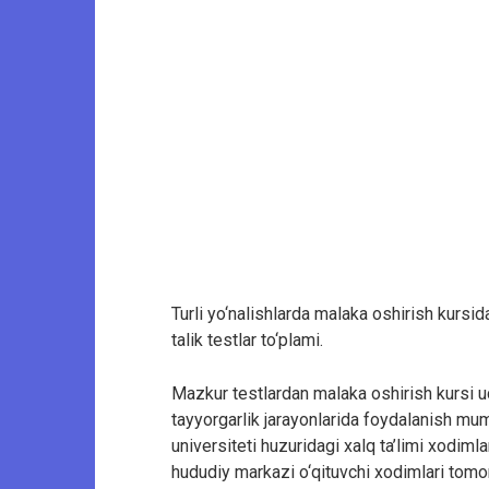
Turli yo‘nalishlarda malaka oshirish kurs
talik testlar to‘plami.
Mazkur testlardan malaka oshirish kursi u
tayyorgarlik jarayonlarida foydalanish mumk
universiteti huzuridagi xalq ta’limi xodiml
hududiy markazi o‘qituvchi xodimlari tomo