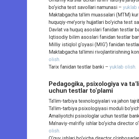
bo‘yicha test savollari namunasi –
yuklab 
Maktabgacha ta’lim muassalari (MTM) kursi 
huquqiy-me’yoriy hujjatlari bo‘yicha test 
Davlat va huquq asoslari fanidan testlar 
Iqtisodiy bilim asoslari fanidan testlar ba
Milliy istiqlol g‘oyasi (MIG‘) fanidan testl
Maktabgacha ta’limni rivojlantirishning ko
olish.
Tarix fanidan testlar banki –
yuklab olish.
Pedagogika, psixologiya va ta’l
uchun testlar to‘plami
Ta’lim-tarbiya texnologiyalari va jahon tajr
Ta’lim-tarbiya psixologiyasi moduli bo‘yic
Amaliyotchi psixologlar uchun testlar ban
Ma’naviy-ma’rifiy ishlar bo‘yicha director 
olish.
O‘quv ishlari bo‘yicha director o‘rinbosarla