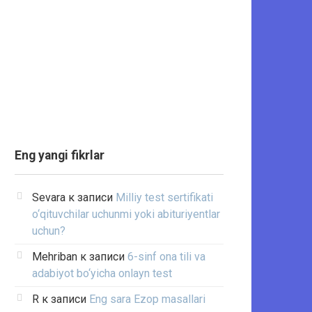
Eng yangi fikrlar
Sevara
к записи
Milliy test sertifikati
o‘qituvchilar uchunmi yoki abituriyentlar
uchun?
Mehriban
к записи
6-sinf ona tili va
adabiyot bo‘yicha onlayn test
R
к записи
Eng sara Ezop masallari