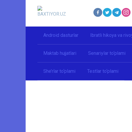
Перейти
к
контенту
Android dasturlar
Ibratli hikoya va rivo
Maktab hujjatlari
Senariylar to‘plami
She’rlar to‘plami
Testlar to‘plami