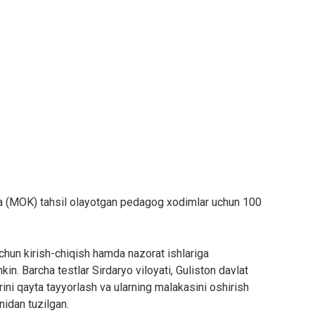
ida (MOK) tahsil olayotgan pedagog xodimlar uchun 100
chun kirish-chiqish hamda nazorat ishlariga
in. Barcha testlar Sirdaryo viloyati, Guliston davlat
arini qayta tayyorlash va ularning malakasini oshirish
nidan tuzilgan.