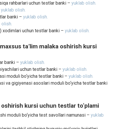
qa rahbarlari uchun testlar banki –
yuklab olish.
–
yuklab olish.
tlar banki –
yuklab olish.
 olish.
 xodimlari uchun testlar banki –
yuklab olish.
maxsus ta’lim malaka oshirish kursi
lar banki –
yuklab olish.
yachilari uchun testlar banki –
yuklab olish.
si moduli bo‘yicha testlar banki –
yuklab olish.
i va gigiyenasi asoslari moduli bo‘yicha testlar banki
 oshirish kursi uchun testlar to‘plami
nishi moduli bo‘yicha test savollari namunasi –
yuklab
larini tashkil etishning huquqiy-me’yoriy hujjatlari