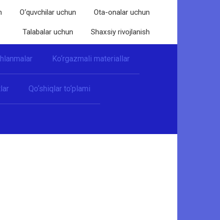
n
O‘quvchilar uchun
Ota-onalar uchun
Talabalar uchun
Shaxsiy rivojlanish
shlanmalar
Ko‘rgazmali materiallar
lar
Qo‘shiqlar to‘plami