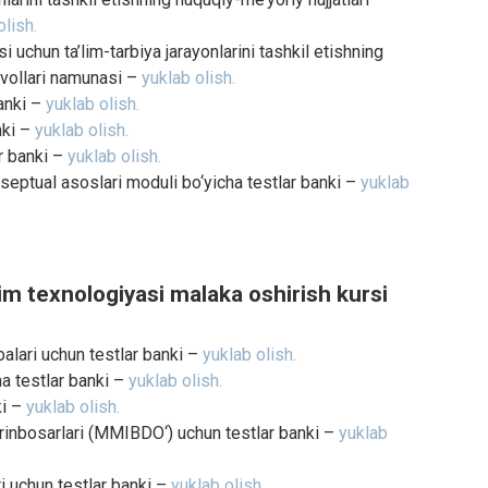
olish.
uchun ta’lim-tarbiya jarayonlarini tashkil etishning
savollari namunasi –
yuklab olish.
banki –
yuklab olish.
nki –
yuklab olish.
ar banki –
yuklab olish.
nseptual asoslari moduli bo‘yicha testlar banki –
yuklab
im texnologiyasi malaka oshirish kursi
ibalari uchun testlar banki –
yuklab olish.
ha testlar banki –
yuklab olish.
ki –
yuklab olish.
o‘rinbosarlari (MMIBDO‘) uchun testlar banki –
yuklab
ri uchun testlar banki –
yuklab olish.