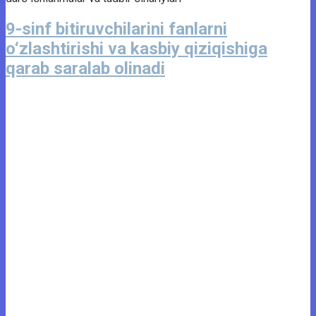
9-sinf bitiruvchilarini fanlarni
o‘zlashtirishi va kasbiy qiziqishiga
qarab saralab olinadi