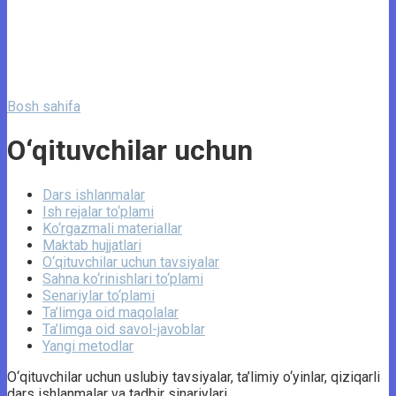
Bosh sahifa
O‘qituvchilar uchun
Dars ishlanmalar
Ish rejalar to‘plami
Ko‘rgazmali materiallar
Maktab hujjatlari
O‘qituvchilar uchun tavsiyalar
Sahna ko‘rinishlari to‘plami
Senariylar to‘plami
Ta’limga oid maqolalar
Ta’limga oid savol-javoblar
Yangi metodlar
O‘qituvchilar uchun uslubiy tavsiyalar, ta’limiy o‘yinlar, qiziqarli
dars ishlanmalar va tadbir sinariylari