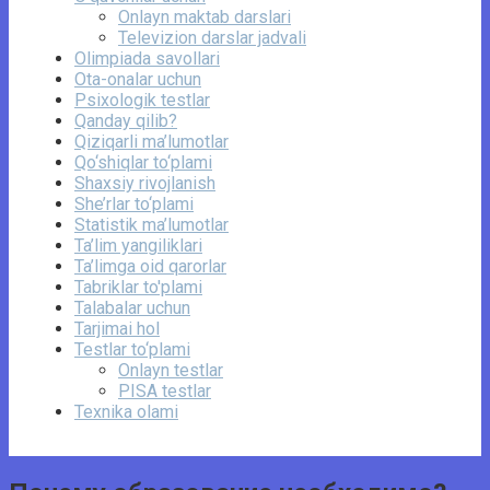
Onlayn maktab darslari
Televizion darslar jadvali
Olimpiada savollari
Ota-onalar uchun
Psixologik testlar
Qanday qilib?
Qiziqarli ma’lumotlar
Qo‘shiqlar to‘plami
Shaxsiy rivojlanish
She’rlar to‘plami
Statistik ma’lumotlar
Ta’lim yangiliklari
Ta’limga oid qarorlar
Tabriklar to'plami
Talabalar uchun
Tarjimai hol
Testlar to‘plami
Onlayn testlar
PISA testlar
Texnika olami