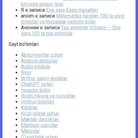
bo‘yicha onlayn test
R
к записи
Eng sara Ezop masallari
anoim
к записи
Matematika fanidan 100 ta qiyin
misollar va masalalar yechimi bilan
Аноним
к записи
Tez aytishlar to‘plami — Eng
sara 100 ta tez aytishlar
Sayt bo’limlari
Abituriyentlar uchun
Android dasturlar
Audio kitoblar
Blog
Brifing, savol-javoblar
ChatGPT sirlari
Huquqiy bilim
Ibratli hikoya va rivoyatlar
Imtihon biletlari
Kitoblar
Ko‘zi ojizlar uchun
Maktab darsliklari
Mantiqiy savollar
Maqollar
O‘quvchilar uchun