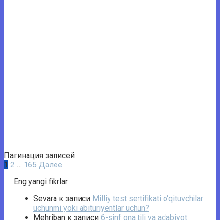
Пагинация записей
1
2
…
165
Далее
Eng yangi fikrlar
Sevara
к записи
Milliy test sertifikati o‘qituvchilar
uchunmi yoki abituriyentlar uchun?
Mehriban
к записи
6-sinf ona tili va adabiyot