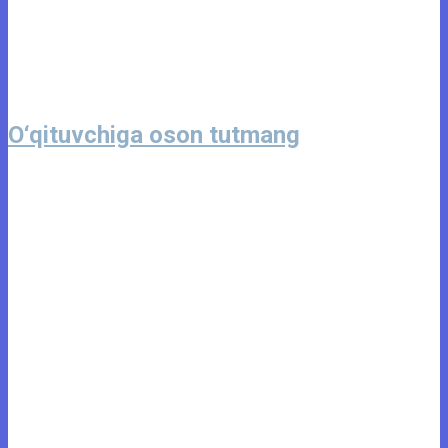
O‘qituvchiga oson tutmang