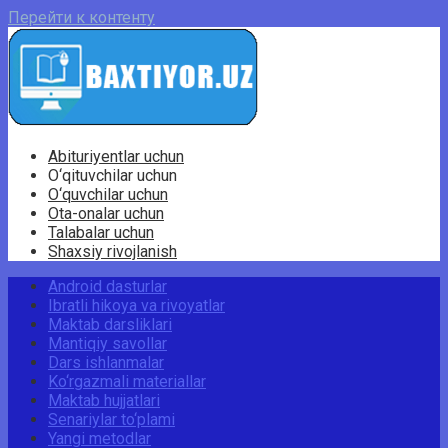
Перейти к контенту
Abituriyentlar uchun
O‘qituvchilar uchun
O‘quvchilar uchun
Ota-onalar uchun
Talabalar uchun
Shaxsiy rivojlanish
Android dasturlar
Ibratli hikoya va rivoyatlar
Maktab darsliklari
Mantiqiy savollar
Dars ishlanmalar
Ko‘rgazmali materiallar
Maktab hujjatlari
Senariylar to‘plami
Yangi metodlar