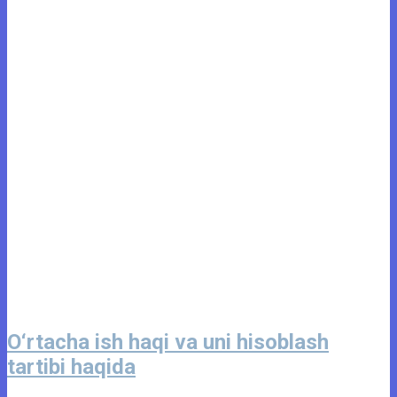
O‘rtacha ish haqi va uni hisoblash
tartibi haqida