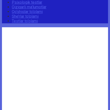
Psixologik testlar
Qiziqarli ma’lumotlar
Qo‘shiqlar to‘plami
She’rlar to‘plami
Testlar to‘plami