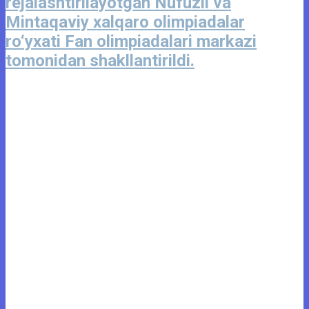
rejalashtirilayotgan Nufuzli va
Mintaqaviy xalqaro olimpiadalar
ro‘yxati Fan olimpiadalari markazi
tomonidan shakllantirildi.