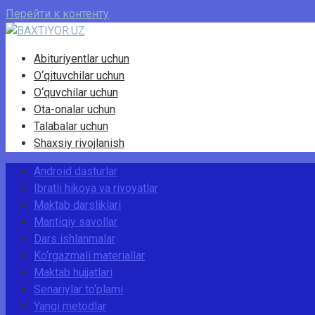
Перейти к контенту
Abituriyentlar uchun
O‘qituvchilar uchun
O‘quvchilar uchun
Ota-onalar uchun
Talabalar uchun
Shaxsiy rivojlanish
Android dasturlar
Ibratli hikoya va rivoyatlar
Maktab darsliklari
Mantiqiy savollar
Dars ishlanmalar
Ko‘rgazmali materiallar
Maktab hujjatlari
Senariylar to‘plami
Yangi metodlar