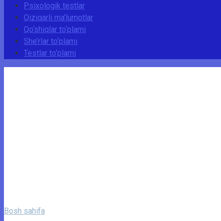
Psixologik testlar
Qiziqarli ma’lumotlar
Qo‘shiqlar to‘plami
She’rlar to‘plami
Testlar to‘plami
Bosh sahifa