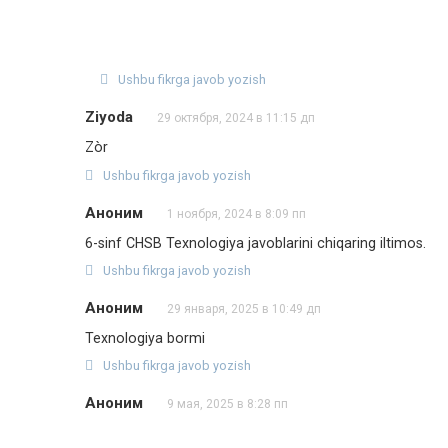
Ushbu fikrga javob yozish
Ziyoda
29 октября, 2024 в 11:15 дп
Zòr
Ushbu fikrga javob yozish
Аноним
1 ноября, 2024 в 8:09 пп
6-sinf CHSB Texnologiya javoblarini chiqaring iltimos.
Ushbu fikrga javob yozish
Аноним
29 января, 2025 в 10:49 дп
Texnologiya bormi
Ushbu fikrga javob yozish
Аноним
9 мая, 2025 в 8:28 пп