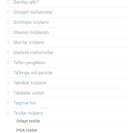
Qanday qilib?
Qiziqarli ma’lumotlar
Qo‘shiqlar to‘plami
Shaxsiy rivojlanish
She’rlar to‘plami
Statistik ma’lumotlar
Ta’lim yangiliklari
Ta’limga oid qarorlar
Tabriklar to'plami
Talabalar uchun
Tarjimai hol
Testlar to‘plami
Onlayn testlar
PISA testlar