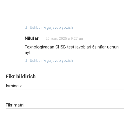
Ushbu fikrga javob yozish
Nilufar
20 мая, 2025 в 9:27 дп
Texnologiyadan CHSB test javoblari 6sinflar uchun
ayt
Ushbu fikrga javob yozish
Fikr bildirish
Ismingiz
Fikr matni