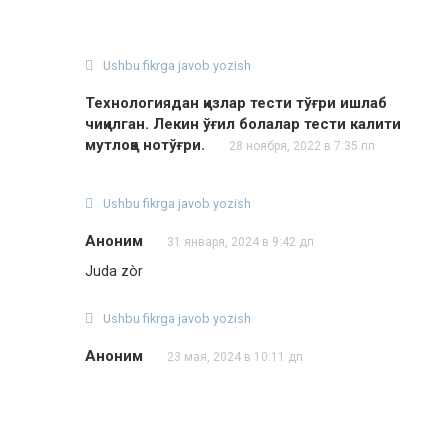
Ushbu fikrga javob yozish
Технологиядан қизлар тести тўғри ишлаб
чиқилган. Лекин ўғил болалар тести калити
мутлоқо нотўғри.
28 ноября, 2022 в 7:35 пп
Ushbu fikrga javob yozish
Аноним
31 января, 2024 в 9:42 дп
Juda zòr
Ushbu fikrga javob yozish
Аноним
23 мая, 2024 в 10:11 дп