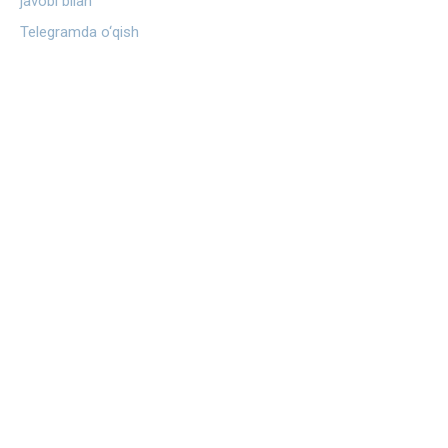
javobi bilan
Telegramda o‘qish