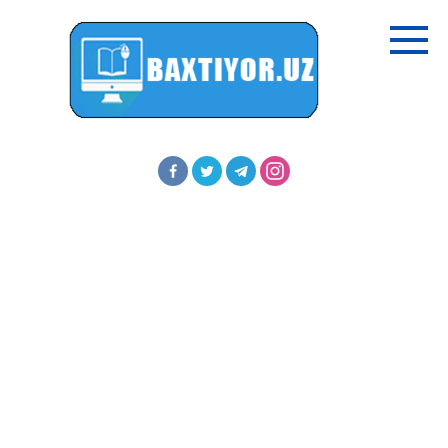
Перейти
к
контенту