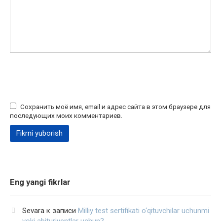
Сохранить моё имя, email и адрес сайта в этом браузере для
последующих моих комментариев.
Eng yangi fikrlar
Sevara
к записи
Milliy test sertifikati o‘qituvchilar uchunmi
yoki abituriyentlar uchun?