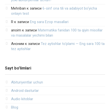
Mehriban
к записи
6-sinf ona tili va adabiyot bo‘yicha
onlayn test
R
к записи
Eng sara Ezop masallari
anoim
к записи
Matematika fanidan 100 ta qiyin misollar
va masalalar yechimi bilan
Аноним
к записи
Tez aytishlar to‘plami — Eng sara 100 ta
tez aytishlar
Sayt bo’limlari
Abituriyentlar uchun
Android dasturlar
Audio kitoblar
Blog