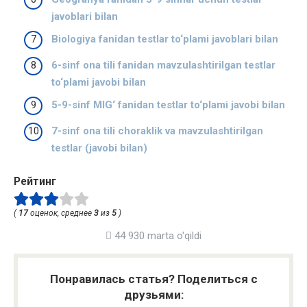
javoblari bilan
Biologiya fanidan testlar to‘plami javoblari bilan
6-sinf ona tili fanidan mavzulashtirilgan testlar
to‘plami javobi bilan
5-9-sinf MIG‘ fanidan testlar to‘plami javobi bilan
7-sinf ona tili choraklik va mavzulashtirilgan
testlar (javobi bilan)
Рейтинг
(
17
оценок, среднее
3
из
5
)
44 930 marta o'qildi
Понравилась статья? Поделиться с
друзьями: