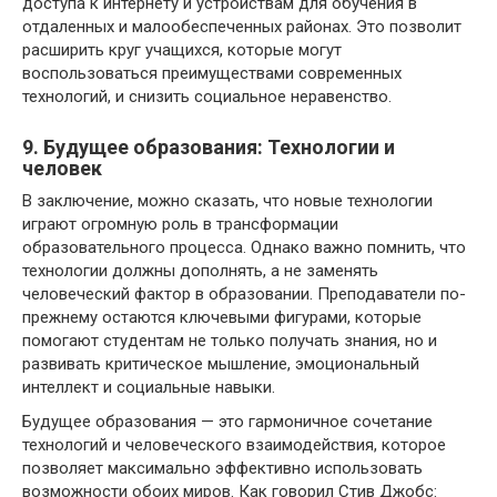
доступа к интернету и устройствам для обучения в
отдаленных и малообеспеченных районах. Это позволит
расширить круг учащихся, которые могут
воспользоваться преимуществами современных
технологий, и снизить социальное неравенство.
9. Будущее образования: Технологии и
человек
В заключение, можно сказать, что новые технологии
играют огромную роль в трансформации
образовательного процесса. Однако важно помнить, что
технологии должны дополнять, а не заменять
человеческий фактор в образовании. Преподаватели по-
прежнему остаются ключевыми фигурами, которые
помогают студентам не только получать знания, но и
развивать критическое мышление, эмоциональный
интеллект и социальные навыки.
Будущее образования — это гармоничное сочетание
технологий и человеческого взаимодействия, которое
позволяет максимально эффективно использовать
возможности обоих миров. Как говорил Стив Джобс: