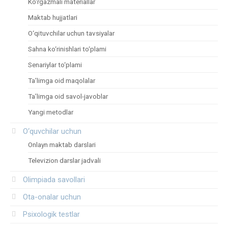
Ko‘rgazmali materiallar
Maktab hujjatlari
O‘qituvchilar uchun tavsiyalar
Sahna ko‘rinishlari to‘plami
Senariylar to‘plami
Ta’limga oid maqolalar
Ta’limga oid savol-javoblar
Yangi metodlar
O‘quvchilar uchun
Onlayn maktab darslari
Televizion darslar jadvali
Olimpiada savollari
Ota-onalar uchun
Psixologik testlar