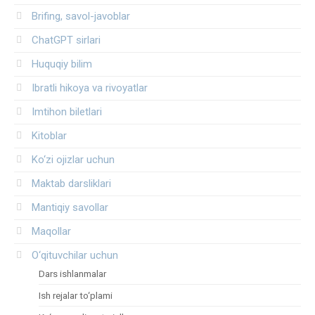
Brifing, savol-javoblar
ChatGPT sirlari
Huquqiy bilim
Ibratli hikoya va rivoyatlar
Imtihon biletlari
Kitoblar
Ko‘zi ojizlar uchun
Maktab darsliklari
Mantiqiy savollar
Maqollar
O‘qituvchilar uchun
Dars ishlanmalar
Ish rejalar to‘plami