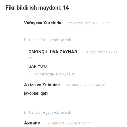
Fikr bildirish maydoni: 14
Vafayeva Xurshida
22 марта, 2022 в 11:32 пп
Ushbu fikrga javob yozish
OMONQULUVA ZAYNAB
10 мая, 2022 в 12:11
пп
GAP YO‘Q
Ushbu fikrga javob yozish
Aziza vs Zebiniso
11 мая, 2022 в 10:48 дп
javoblari qani
Ushbu fikrga javob yozish
Аноним
24 августа, 2022 в 3:14 пп