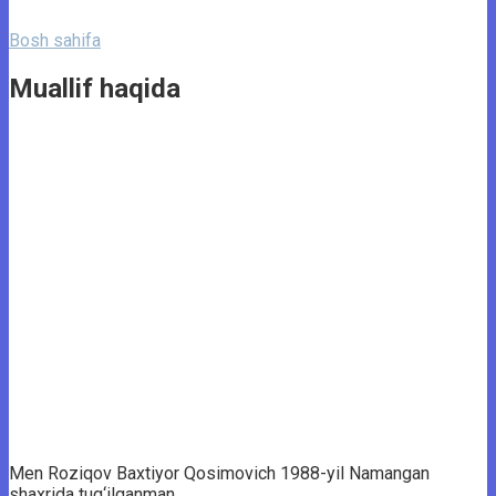
Bosh sahifa
Muallif haqida
Men Roziqov Baxtiyor Qosimovich 1988-yil Namangan
shaxrida tug‘ilganman.