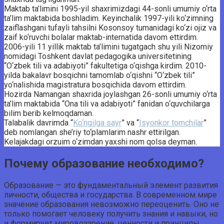
Maktab ta’limini 1995-yil shaxrimizdagi 44-sonli umumiy o‘rta
ta’lim maktabida boshladim. Keyinchalik 1997-yili ko‘zimning
zaiflashgani tufayli tahsilni Kosonsoy tumanidagi ko‘zi ojiz va
zaif ko‘ruvchi bolalar maktab-internatida davom ettirdim.
2006-yili 11 yillik maktab ta’limini tugatgach shu yili Nizomiy
nomidagi Toshkent davlat pedagogika universitetining
“O‘zbek tili va adabiyoti” fakultetiga o‘qishga kirdim. 2010-
yilda bakalavr bosqichni tamomlab o‘qishni “O‘zbek tili”
yo‘nalishida magistratura bosqichida davom ettirdim.
Hozirda Namangan shaxrida joylashgan 26-sonli umumiy o‘rta
ta’lim maktabida “Ona tili va adabiyoti” fanidan o‘quvchilarga
bilim berib kelmoqdaman.
Talabalik davrimda “
Ko‘ngilga sayr
” va “
Isyonkor tomchilar
”
deb nomlangan she’riy to‘plamlarim nashr ettirilgan.
Kelajakdagi orzuim o‘zimdan yaxshi nom qolsa deyman.
Почему образование необходимо?
Образование — это фундаментальный элемент развития
личности, общества и государства. В современном мире
значение образования невозможно переоценить. Оно не
только помогает человеку получить знания и навыки, но
и формирует мировоззрение, ценности и принципы,