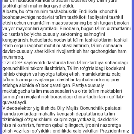
har bir hududda kamida bittadan nodavlat oliy bilim yurti
tashkil qilish muhimligi qayd etildi.
Albatta, bu oʻta muhim tashabbusdir. Endilikda ishonchli
boshqaruvchiga nodavlat taʼlim tashkiloti faoliyatini tashkil
etish uchun umumtaʼlim muassasasining boʻsh turgan binolari
va yer maydonlari ajratiladi. Binobarin, bugun taʼlim xizmatlarini
koʻrsatish boʻyicha xususiy sektorning salmogʻini
kengaytirish, hududlarda nodavlat taʼlim tashkilotlarini tashkil
etish orqali raqobat muhitini shakllantirish, taʼlim sohasida
davlat-xususiy sheriklikni rivojlantirish har qachongidan ham
muhimroq.
OʼzLiDeP saylovoldi dasturida ham taʼlim-tarbiya sohasidagi
qonunchilikni takomillashtirish, Taʼlim toʻgʻrisidagi kodeksni
ishlab chiqish va hayotga tatbiq etish, mamlakatimiz xalq
taʼlimi tizimiga rivojlangan davlatlar tajribalarini keng joriy
etishga alohida eʼtibor qaratilgan. Partiya xususiy
maktabgacha taʼlim muassasalari va oʻrta taʼlim maktablari
tarmogʻini rivojlantirish borasidagi chora-tadbirlarni qoʻllab-
quvvatlaydi.
Videoselektor yigʻilishida Oliy Majlis Qonunchilik palatasi
hamda joylardagi mahalliy kengash deputatlariga taʼlim
tizimidagi oʻzgarishlarni xalqimizga yetkazib, daxldorlik
hissini oshirish, farmon qabul qilingach, ijrosini nazoratga
olish vazifasi qoʻyildiki, endilikda xalq vakillari Prezidentimiz