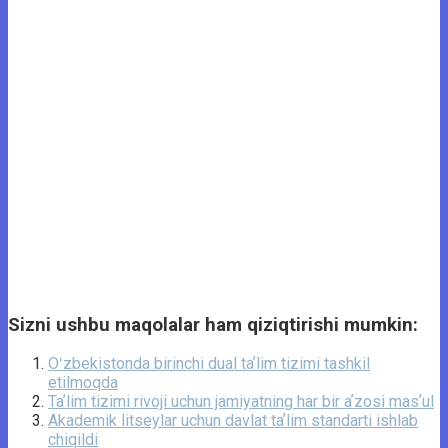
Sizni ushbu maqolalar ham qiziqtirishi mumkin:
Oʻzbekistonda birinchi dual taʼlim tizimi tashkil
etilmoqda
Taʼlim tizimi rivoji uchun jamiyatning har bir aʼzosi masʼul
Akademik litseylar uchun davlat taʼlim standarti ishlab
chiqildi