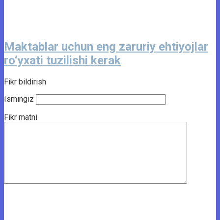
Maktablar uchun eng zaruriy ehtiyojlar
ro‘yxati tuzilishi kerak
Fikr bildirish
Ismingiz
Fikr matni