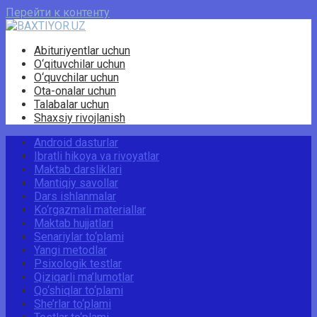
Перейти к контенту
Abituriyentlar uchun
O‘qituvchilar uchun
O‘quvchilar uchun
Ota-onalar uchun
Talabalar uchun
Shaxsiy rivojlanish
Android dasturlar
Ibratli hikoya va rivoyatlar
Maktab darsliklari
Mantiqiy savollar
Dars ishlanmalar
Ko‘rgazmali materiallar
Maktab hujjatlari
Senariylar to‘plami
Yangi metodlar
Psixologik testlar
Qiziqarli ma’lumotlar
Qo‘shiqlar to‘plami
She’rlar to‘plami