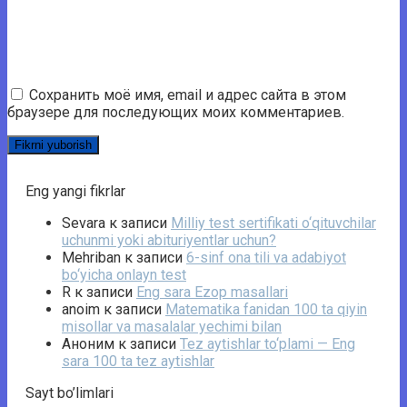
Сохранить моё имя, email и адрес сайта в этом
браузере для последующих моих комментариев.
Eng yangi fikrlar
Sevara
к записи
Milliy test sertifikati o‘qituvchilar
uchunmi yoki abituriyentlar uchun?
Mehriban
к записи
6-sinf ona tili va adabiyot
bo‘yicha onlayn test
R
к записи
Eng sara Ezop masallari
anoim
к записи
Matematika fanidan 100 ta qiyin
misollar va masalalar yechimi bilan
Аноним
к записи
Tez aytishlar to‘plami — Eng
sara 100 ta tez aytishlar
Sayt bo’limlari