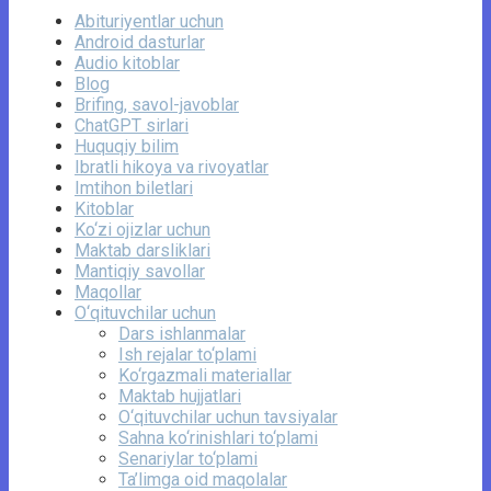
Abituriyentlar uchun
Android dasturlar
Audio kitoblar
Blog
Brifing, savol-javoblar
ChatGPT sirlari
Huquqiy bilim
Ibratli hikoya va rivoyatlar
Imtihon biletlari
Kitoblar
Ko‘zi ojizlar uchun
Maktab darsliklari
Mantiqiy savollar
Maqollar
O‘qituvchilar uchun
Dars ishlanmalar
Ish rejalar to‘plami
Ko‘rgazmali materiallar
Maktab hujjatlari
O‘qituvchilar uchun tavsiyalar
Sahna ko‘rinishlari to‘plami
Senariylar to‘plami
Ta’limga oid maqolalar