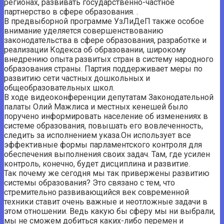
регионах, развивать государственно-частное
партнерство в сфере образования. .
В предвыборной программе УзЛиДеП также особое
внимание уделяется совершенствованию
законодательства в сфере образования, разработке и
реализации Кодекса об образовании, широкому
внедрению опыта развитых стран в систему народного
образования страны. Партия поддерживает меры по
развитию сети частных дошкольных и
общеобразовательных школ.
В ходе видеоконференции депутатам Законодательной
палаты Олий Мажлиса и местных кенешей было
поручено информировать население об изменениях в
системе образования, повышать его вовлеченность,
следить за исполнением указа.Он использует все
эффективные формы парламентского контроля для
обеспечения выполнения своих задач. Там, где усилен
контроль, конечно, будет дисциплина и развитие.
Так почему же сегодня мы так привержены развитию
системы образования? Это связано с тем, что
стремительно развивающийся век современной
техники ставит очень важные и неотложные задачи в
этом отношении. Ведь какую бы сферу мы ни выбрали,
мы не сможем добиться каких-либо перемен и