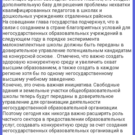
дополнительную базу для решения проблемы нехватки
квалифицированных педагогов в школах и
дошкольных учреждениях отдаленных районов.
На совещании глава государства подчеркнул, что в
связи с созданием в стране благоприятных условий для
негосударственных образовательных учреждений в
следующем году в порядке эксперимента
малокомплектные школы должны быть переданы в
доверительное управление потенциальным кандидатам
на конкурсной основе. . Отмечено, что важно создать
здоровую конкурентную среду и увеличить охват
высшим образованием, а также создать в каждом
регионе хотя бы по одному негосударственному
высшему учебному заведению.
Конечно, это очень важная инициатива. Свободные
здания и земельные участки общеобразовательной
школы теперь будут переданы в доверительное
управление для организации деятельности
негосударственной образовательной организации.
Поэтому сегодня как никогда важно расширять роль
частного сектора в предоставлении образовательных
услуг, создавать конкурентную среду за счет создания
негосударственных образовательных организаций в