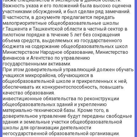
Важность указа и его положений была высоко оценена
участниками обсуждений, и был сделан ряд замечаний.
В частности, в документе предлагается передать
малоприоритетные общеобразовательные школы
г.Ташкента и Ташкентской области в частный сектор в
пилотном порядке в течение 5 лет без сокращения
объема средств, выделяемых из государственного
бюджета на содержание общеобразовательных школ
Министерством Народное образование, Министерство
финансов и Агентство по управлению
государственными активами.
При этом доверительный управляющий должен обучать
учащихся микрорайона, обучающихся в
общеобразовательной школе и прикрепленных к ней,
обеспечивать их конкурентоспособность, повышать
качество образования.
инвестиционные обязательства по реконструкции
общеобразовательных зданий и укреплению
материально-технической базы. Кроме того, в
доверительное управление будут переданы свободные
здания и земельные участки общеобразовательной
школы для организации деятельности
негосударственной образовательной организации.