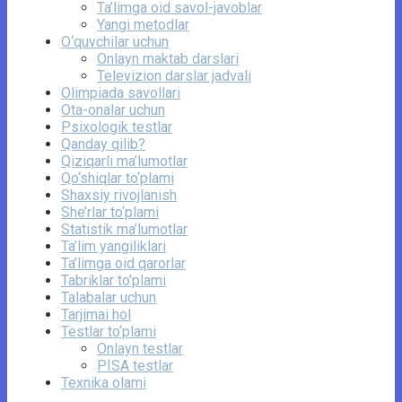
Ta’limga oid savol-javoblar
Yangi metodlar
O‘quvchilar uchun
Onlayn maktab darslari
Televizion darslar jadvali
Olimpiada savollari
Ota-onalar uchun
Psixologik testlar
Qanday qilib?
Qiziqarli ma’lumotlar
Qo‘shiqlar to‘plami
Shaxsiy rivojlanish
She’rlar to‘plami
Statistik ma’lumotlar
Ta’lim yangiliklari
Ta’limga oid qarorlar
Tabriklar to'plami
Talabalar uchun
Tarjimai hol
Testlar to‘plami
Onlayn testlar
PISA testlar
Texnika olami