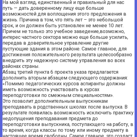
На мой взгляд, единственный и правильный для нас
путь — дать доверенному лицу еще больше
возможностей для воплощения этого предложения в
жизнь. Причина в том, что пять лет – это небольшой
срок, и он должен быть установлен не менее 10 лет.
Причем не только это учебное заведение,возможно,
интерес частного сектора можно еще больше усилить,
передав в доверительное управление другие
пустующие здания в этом районе. Самое главное, для
достижения положительного результата целесообразно
внедрить эту надежную систему управления во всех
районах страны.
Абзац третий пункта 6 проекта указа предлагается
дополнить вторым абзацем следующего содержания:
«Помимо педагогических курсов аспиранты должны
иметь возможность участвовать в курсах
переподготовки по смежным специальностям».
Это позволит дополнительным выпускникам
преподавать в родственных школах после выпуска. В
результате появилась возможность исключить практику
недопущения преподавания предмета до
переподготовки выпускника, поступающего на работу, в
то время, когда классы по тому или иному предмету в
настоящее время свободны. Самое главное, это создаст