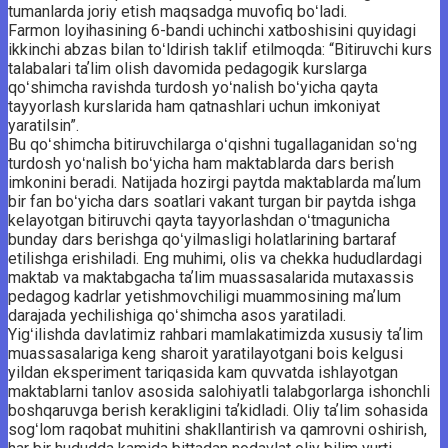
tumanlarda joriy etish maqsadga muvofiq boʻladi.
Farmon loyihasining 6-bandi uchinchi xatboshisini quyidagi
ikkinchi abzas bilan toʻldirish taklif etilmoqda: “Bitiruvchi kurs
talabalari taʼlim olish davomida pedagogik kurslarga
qoʻshimcha ravishda turdosh yoʻnalish boʻyicha qayta
tayyorlash kurslarida ham qatnashlari uchun imkoniyat
yaratilsin”.
Bu qoʻshimcha bitiruvchilarga oʻqishni tugallaganidan soʻng
turdosh yoʻnalish boʻyicha ham maktablarda dars berish
imkonini beradi. Natijada hozirgi paytda maktablarda maʼlum
bir fan boʻyicha dars soatlari vakant turgan bir paytda ishga
kelayotgan bitiruvchi qayta tayyorlashdan oʻtmagunicha
bunday dars berishga qoʻyilmasligi holatlarining bartaraf
etilishga erishiladi. Eng muhimi, olis va chekka hududlardagi
maktab va maktabgacha taʼlim muassasalarida mutaxassis
pedagog kadrlar yetishmovchiligi muammosining maʼlum
darajada yechilishiga qoʻshimcha asos yaratiladi.
Yigʻilishda davlatimiz rahbari mamlakatimizda xususiy taʼlim
muassasalariga keng sharoit yaratilayotgani bois kelgusi
yildan eksperiment tariqasida kam quvvatda ishlayotgan
maktablarni tanlov asosida salohiyatli talabgorlarga ishonchli
boshqaruvga berish kerakligini taʼkidladi. Oliy taʼlim sohasida
sogʻlom raqobat muhitini shakllantirish va qamrovni oshirish,