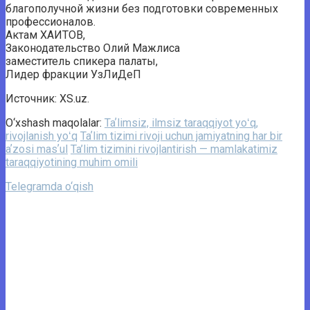
благополучной жизни без подготовки современных
профессионалов.
Актам ХАИТОВ,
Законодательство Олий Мажлиса
заместитель спикера палаты,
Лидер фракции УзЛиДеП
Источник: XS.uz.
O‘xshash maqolalar:
Taʼlimsiz, ilmsiz taraqqiyot yoʻq,
rivojlanish yoʻq
Taʼlim tizimi rivoji uchun jamiyatning har bir
aʼzosi masʼul
Ta’lim tizimini rivojlantirish — mamlakatimiz
taraqqiyotining muhim omili
Telegramda o‘qish