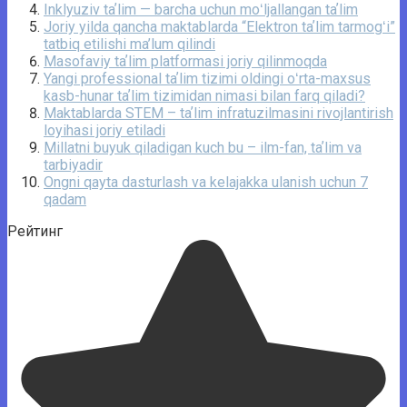
Inklyuziv taʼlim — barcha uchun moʻljallangan taʼlim
Joriy yilda qancha maktablarda “Elektron taʼlim tarmogʻi”
tatbiq etilishi ma’lum qilindi
Masofaviy taʼlim platformasi joriy qilinmoqda
Yangi professional taʼlim tizimi oldingi oʻrta-maxsus
kasb-hunar taʼlim tizimidan nimasi bilan farq qiladi?
Maktablarda STEM – taʼlim infratuzilmasini rivojlantirish
loyihasi joriy etiladi
Millatni buyuk qiladigan kuch bu – ilm-fan, taʼlim va
tarbiyadir
Ongni qayta dasturlash va kelajakka ulanish uchun 7
qadam
Рейтинг