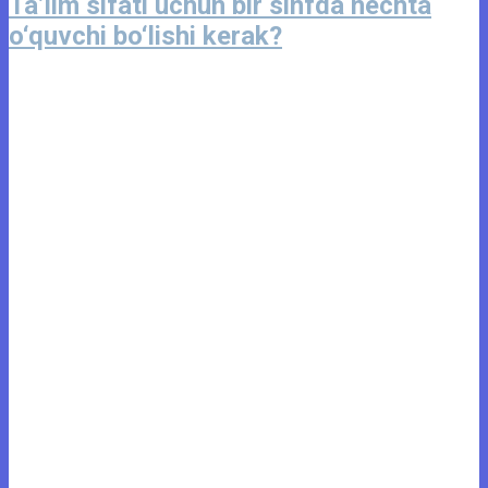
Ta’lim sifati uchun bir sinfda nechta
o‘quvchi bo‘lishi kerak?