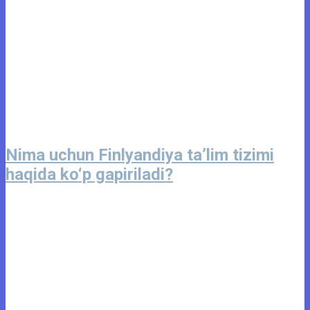
Nima uchun Finlyandiya ta’lim tizimi
haqida ko‘p gapiriladi?