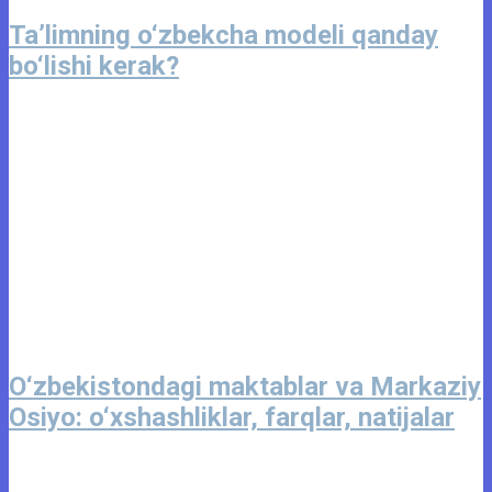
Ta’limning o‘zbekcha modeli qanday
bo‘lishi kerak?
O‘zbekistondagi maktablar va Markaziy
Osiyo: o‘xshashliklar, farqlar, natijalar