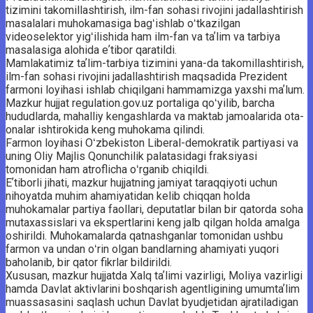
tizimini takomillashtirish, ilm-fan sohasi rivojini jadallashtirish
masalalari muhokamasiga bagʻishlab oʻtkazilgan
videoselektor yigʻilishida ham ilm-fan va taʼlim va tarbiya
masalasiga alohida eʼtibor qaratildi.
Mamlakatimiz taʼlim-tarbiya tizimini yana-da takomillashtirish,
ilm-fan sohasi rivojini jadallashtirish maqsadida Prezident
farmoni loyihasi ishlab chiqilgani hammamizga yaxshi maʼlum.
Mazkur hujjat regulation.gov.uz portaliga qoʻyilib, barcha
hududlarda, mahalliy kengashlarda va maktab jamoalarida ota-
onalar ishtirokida keng muhokama qilindi.
Farmon loyihasi Oʻzbekiston Liberal-demokratik partiyasi va
uning Oliy Majlis Qonunchilik palatasidagi fraksiyasi
tomonidan ham atroflicha oʻrganib chiqildi.
Eʼtiborli jihati, mazkur hujjatning jamiyat taraqqiyoti uchun
nihoyatda muhim ahamiyatidan kelib chiqqan holda
muhokamalar partiya faollari, deputatlar bilan bir qatorda soha
mutaxassislari va ekspertlarini keng jalb qilgan holda amalga
oshirildi. Muhokamalarda qatnashganlar tomonidan ushbu
farmon va undan oʻrin olgan bandlarning ahamiyati yuqori
baholanib, bir qator fikrlar bildirildi.
Xususan, mazkur hujjatda Xalq taʼlimi vazirligi, Moliya vazirligi
hamda Davlat aktivlarini boshqarish agentligining umumtaʼlim
muassasasini saqlash uchun Davlat byudjetidan ajratiladigan