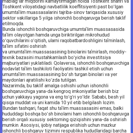
mablagʻlar miqdorini kamaytirmagan holda Toshkent shahri va
Toshkent viloyatidagi navbatlilik koeffitsiyenti past boʻlgan
umumtaʼlim muassasalarini tajriba-sinov tariqasida xususiy
sektor vakillariga 5 yilga ishonchli boshqaruvga berish taklif
etilmoqda.
Bunda ishonchli boshqaruvchiga umumtaʼlim muassasasida
taʼlim olayotgan hamda unga biriktirilgan mikrohudud
oʻquvchilarini oʻqitish, ularni raqobatbardoshligini taʼminlash,
taʼlim sifatini oshirish
va umumtaʼlim muassasasining binolarini taʼmirlash, moddiy-
texnik bazasini mustahkamlash boʻyicha investitsiya
majburiyatlari yuklatiladi. Qolaversa, ishonchli boshqaruvchiga
nodavlat taʼlim tashkiloti faoliyatini tashkil etish uchun
umumtaʼlim muassasasining boʻsh turgan binolari va yer
maydonlari ajratilishi koʻzda tutilgan.
Nazarimda, bu taklif amalga oshishi uchun ishonchli
boshqaruvchiga yana-da kengroq imkoniyatlar berish biz
uchun yakkayu yagona va eng toʻgʻri yoʻldir. Sababi, besh yil
qisqa muddat va uni kamida 10 yil etib belgilash lozim.
Bundan tashqari, faqat shu taʼlim muassasasini emas, balki
hududdagi boshqa boʻsh binolarni ham ishonchli boshqaruvga
berish orqali xususiy sektorning qiziqishini yana-da oshirish
mumkin. Asosiysi, ijobiy natijaga erishish uchun mazkur
ishonchli boshqaruv tizimini respublika hududlaridagi barcha