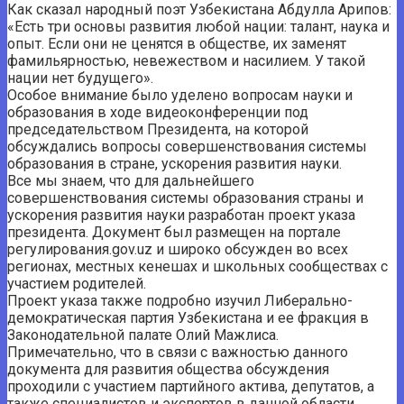
Как сказал народный поэт Узбекистана Абдулла Арипов:
«Есть три основы развития любой нации: талант, наука и
опыт. Если они не ценятся в обществе, их заменят
фамильярностью, невежеством и насилием. У такой
нации нет будущего».
Особое внимание было уделено вопросам науки и
образования в ходе видеоконференции под
председательством Президента, на которой
обсуждались вопросы совершенствования системы
образования в стране, ускорения развития науки.
Все мы знаем, что для дальнейшего
совершенствования системы образования страны и
ускорения развития науки разработан проект указа
президента. Документ был размещен на портале
регулирования.gov.uz и широко обсужден во всех
регионах, местных кенешах и школьных сообществах с
участием родителей.
Проект указа также подробно изучил Либерально-
демократическая партия Узбекистана и ее фракция в
Законодательной палате Олий Мажлиса.
Примечательно, что в связи с важностью данного
документа для развития общества обсуждения
проходили с участием партийного актива, депутатов, а
также специалистов и экспертов в данной области.