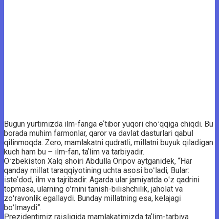
Bugun yurtimizda ilm-fanga eʼtibor yuqori choʻqqiga chiqdi. Bu
borada muhim farmonlar, qaror va davlat dasturlari qabul
qilinmoqda. Zero, mamlakatni qudratli, millatni buyuk qiladigan
kuch ham bu – ilm-fan, taʼlim va tarbiyadir.
Oʻzbekiston Xalq shoiri Abdulla Oripov aytganidek, “Har
qanday millat taraqqiyotining uchta asosi boʻladi, Bular:
isteʼdod, ilm va tajribadir. Agarda ular jamiyatda oʻz qadrini
topmasa, ularning oʻrnini tanish-bilishchilik, jaholat va
zoʻravonlik egallaydi. Bunday millatning esa, kelajagi
boʻlmaydi”.
Prezidentimiz raisligida mamlakatimizda taʼlim-tarbiya