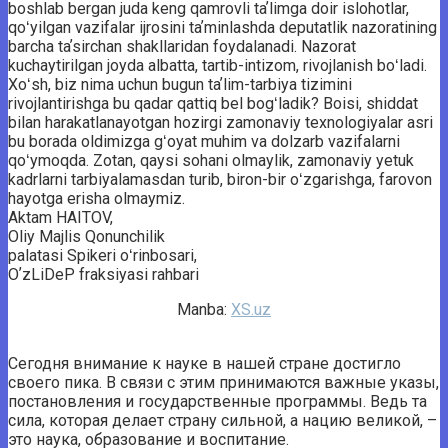
boshlab bergan juda keng qamrovli taʼlimga doir islohotlar,
qoʻyilgan vazifalar ijrosini taʼminlashda deputatlik nazoratining
barcha taʼsirchan shakllaridan foydalanadi. Nazorat
kuchaytirilgan joyda albatta, tartib-intizom, rivojlanish boʻladi.
Xoʻsh, biz nima uchun bugun taʼlim-tarbiya tizimini
rivojlantirishga bu qadar qattiq bel bogʻladik? Boisi, shiddat
bilan harakatlanayotgan hozirgi zamonaviy texnologiyalar asri
bu borada oldimizga gʻoyat muhim va dolzarb vazifalarni
qoʻymoqda. Zotan, qaysi sohani olmaylik, zamonaviy yetuk
kadrlarni tarbiyalamasdan turib, biron-bir oʻzgarishga, farovon
hayotga erisha olmaymiz.
Aktam HAITOV,
Oliy Majlis Qonunchilik
palatasi Spikeri oʻrinbosari,
OʼzLiDeP fraksiyasi rahbari
Manba:
XS.uz
Сегодня внимание к науке в нашей стране достигло
своего пика. В связи с этим принимаются важные указы,
постановления и государственные программы. Ведь та
сила, которая делает страну сильной, а нацию великой, –
это наука, образование и воспитание.