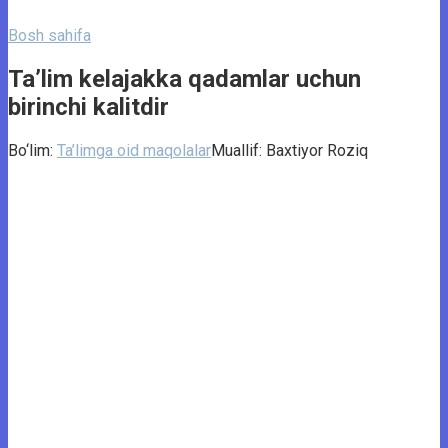
Bosh sahifa
Taʼlim kelajakka qadamlar uchun
birinchi kalitdir
Bo‘lim:
Ta’limga oid maqolalar
Muallif:
Baxtiyor Roziq