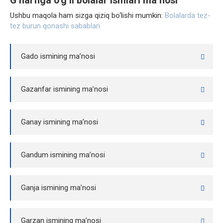
G harfiga o‘g‘il bolalar ismlari ma’nosi
Ushbu maqola ham sizga qiziq bo‘lishi mumkin:
​Bolalarda tez-
tez burun qonashi sabablari
Gado ismining ma’nosi
Gazanfar ismining ma’nosi
Ganay ismining ma’nosi
Gandum ismining ma’nosi
Ganja ismining ma’nosi
Garzan ismining ma’nosi