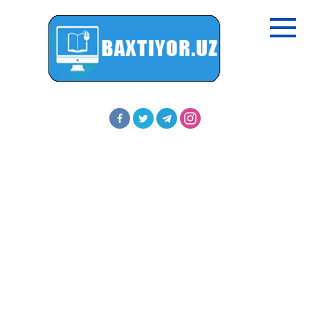
Перейти
к
контенту