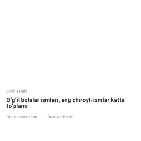
Bosh sahifa
O‘g‘il bolalar ismlari, eng chiroyli ismlar katta
to‘plami
Ota-onalar uchun
Baxtiyor Roziq