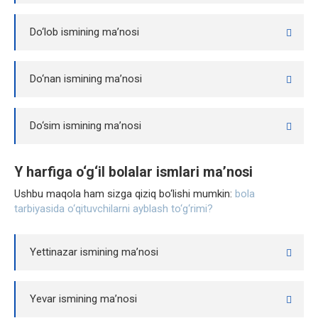
Do‘lob ismining ma’nosi
Do‘nan ismining ma’nosi
Do‘sim ismining ma’nosi
Y harfiga o‘g‘il bolalar ismlari ma’nosi
Ushbu maqola ham sizga qiziq bo‘lishi mumkin:
bola
tarbiyasida o‘qituvchilarni ayblash to‘g‘rimi?
Yettinazar ismining ma’nosi
Yevar ismining ma’nosi