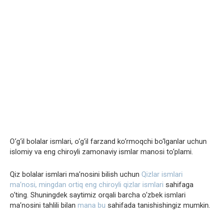
O‘g‘il bolalar ismlari, o‘g‘il farzand ko‘rmoqchi bo‘lganlar uchun
islomiy va eng chiroyli zamonaviy ismlar manosi to‘plami.
Qiz bolalar ismlari ma’nosini bilish uchun
Qizlar ismlari
ma’nosi, mingdan ortiq eng chiroyli qizlar ismlari
sahifaga
o‘ting. Shuningdek saytimiz orqali barcha o‘zbek ismlari
ma’nosini tahlili bilan
mana bu
sahifada tanishishingiz mumkin.