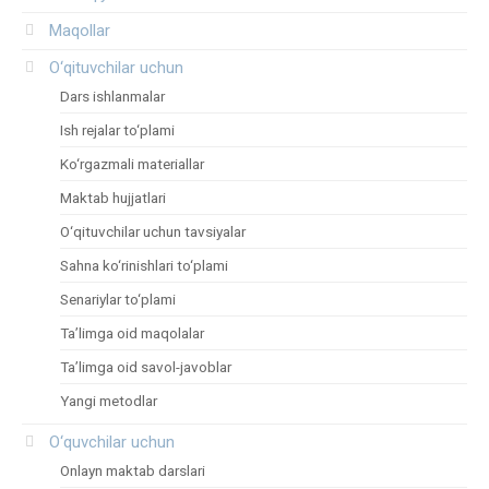
Maqollar
O‘qituvchilar uchun
Dars ishlanmalar
Ish rejalar to‘plami
Ko‘rgazmali materiallar
Maktab hujjatlari
O‘qituvchilar uchun tavsiyalar
Sahna ko‘rinishlari to‘plami
Senariylar to‘plami
Ta’limga oid maqolalar
Ta’limga oid savol-javoblar
Yangi metodlar
O‘quvchilar uchun
Onlayn maktab darslari