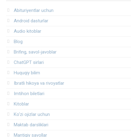
Abituriyentlar uchun
Android dasturlar
Audio kitoblar
Blog
Brifing, savol-javoblar
ChatGPT sirlari
Huquqiy bilim
Ibratli hikoya va rivoyatlar
Imtihon biletlari
Kitoblar
Ko‘zi ojizlar uchun
Maktab darsliklari
Mantiqiy savollar