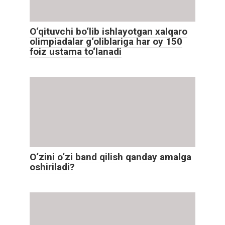
O‘qituvchi bo‘lib ishlayotgan xalqaro
olimpiadalar g‘oliblariga har oy 150
foiz ustama to‘lanadi
O‘zini o‘zi band qilish qanday amalga
oshiriladi?