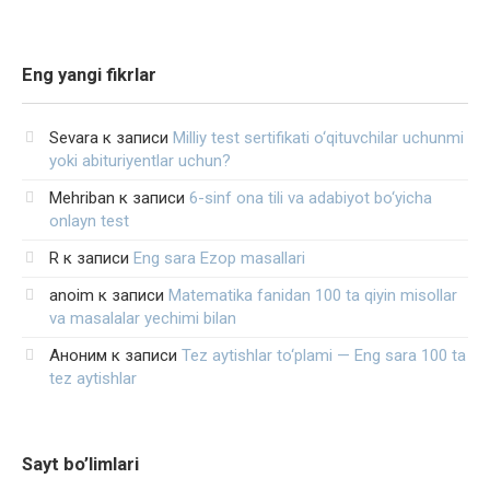
Eng yangi fikrlar
Sevara
к записи
Milliy test sertifikati o‘qituvchilar uchunmi
yoki abituriyentlar uchun?
Mehriban
к записи
6-sinf ona tili va adabiyot bo‘yicha
onlayn test
R
к записи
Eng sara Ezop masallari
anoim
к записи
Matematika fanidan 100 ta qiyin misollar
va masalalar yechimi bilan
Аноним
к записи
Tez aytishlar to‘plami — Eng sara 100 ta
tez aytishlar
Sayt bo’limlari