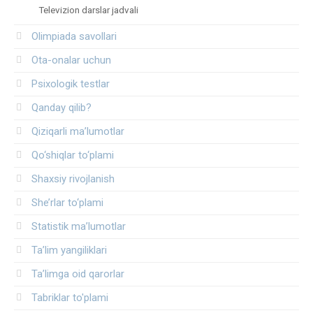
Televizion darslar jadvali
Olimpiada savollari
Ota-onalar uchun
Psixologik testlar
Qanday qilib?
Qiziqarli ma’lumotlar
Qo‘shiqlar to‘plami
Shaxsiy rivojlanish
She’rlar to‘plami
Statistik ma’lumotlar
Ta’lim yangiliklari
Ta’limga oid qarorlar
Tabriklar to'plami