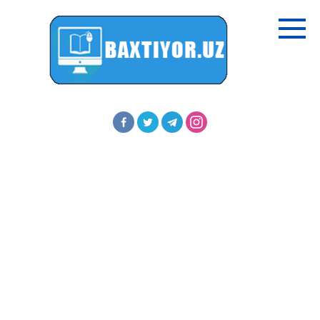
Перейти
к
контенту