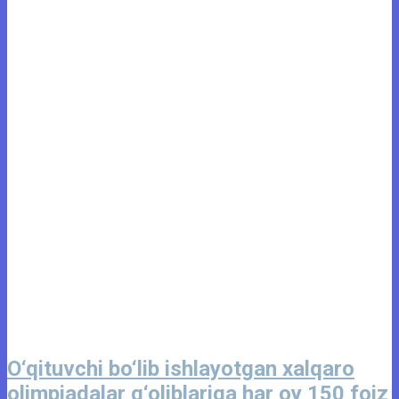
O‘qituvchi bo‘lib ishlayotgan xalqaro
olimpiadalar g‘oliblariga har oy 150 foiz