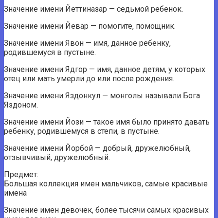
Значение имени Йеттиназар — седьмой ребенок.
Значение имени Йевар — помогите, помощник.
Значение имени Явон — имя, данное ребенку,
родившемуся в пустыне.
Значение имени Ядгор — имя, данное детям, у которых
отец или мать умерли до или после рождения.
Значение имени Яздонкул — монголы называли Бога
Яздоном.
Значение имени Йози — такое имя было принято давать
ребенку, родившемуся в степи, в пустыне.
Значение имени Йорбой — добрый, дружелюбный,
отзывчивый, дружелюбный.
Предмет:
Большая коллекция имен мальчиков, самые красивые
имена
Значение имен девочек, более тысячи самых красивых