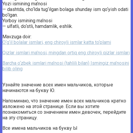
Yozi ismining ma’nosi
— dashtda, cho‘lda tug‘ilgan bolaga shunday ism qo‘yish odati
bo‘lgan.
Yorboy ismining ma’nosi
— ulfatli, do‘stli, hamdamlik, eshlik.
Mavzuga doir:
O‘g‘il bolalar ismlari, eng chiroyli ismlar katta to‘plami
Qizlar ismlari ma’nosi, mingdan ortiq eng chiroyli qizlar ismlari
Barcha o‘zbek ismlari ma’nosi (tahlili bilan) Ismingiz ma’nosini
bilib oling
Узнайте значение всех имен мальчиков, которые
начинаются на букву Ю.
Напоминаю, что значение имен всех мальчиков кратко
изложено на этой странице. Если вы хотите
познакомиться со значением имен девочек, перейдите
на эту страницу.
Все имена мальчиков на букву Ы