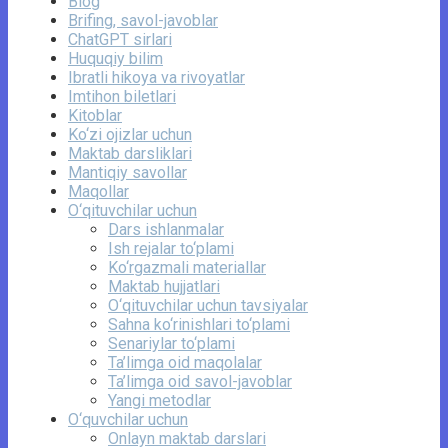
Blog
Brifing, savol-javoblar
ChatGPT sirlari
Huquqiy bilim
Ibratli hikoya va rivoyatlar
Imtihon biletlari
Kitoblar
Ko‘zi ojizlar uchun
Maktab darsliklari
Mantiqiy savollar
Maqollar
O‘qituvchilar uchun
Dars ishlanmalar
Ish rejalar to‘plami
Ko‘rgazmali materiallar
Maktab hujjatlari
O‘qituvchilar uchun tavsiyalar
Sahna ko‘rinishlari to‘plami
Senariylar to‘plami
Ta’limga oid maqolalar
Ta’limga oid savol-javoblar
Yangi metodlar
O‘quvchilar uchun
Onlayn maktab darslari