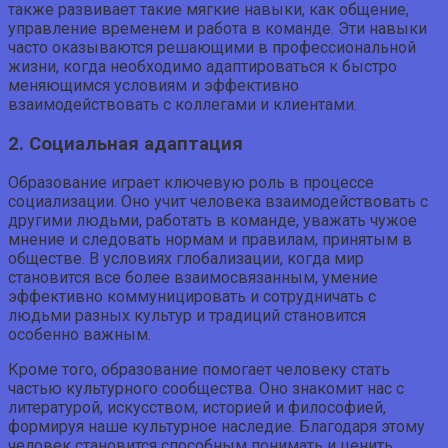
также развивает такие мягкие навыки, как общение,
управление временем и работа в команде. Эти навыки
часто оказываются решающими в профессиональной
жизни, когда необходимо адаптироваться к быстро
меняющимся условиям и эффективно
взаимодействовать с коллегами и клиентами.
2. Социальная адаптация
Образование играет ключевую роль в процессе
социализации. Оно учит человека взаимодействовать с
другими людьми, работать в команде, уважать чужое
мнение и следовать нормам и правилам, принятым в
обществе. В условиях глобализации, когда мир
становится все более взаимосвязанным, умение
эффективно коммуницировать и сотрудничать с
людьми разных культур и традиций становится
особенно важным.
Кроме того, образование помогает человеку стать
частью культурного сообщества. Оно знакомит нас с
литературой, искусством, историей и философией,
формируя наше культурное наследие. Благодаря этому
человек становится способным понимать и ценить