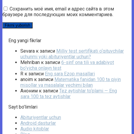
Сохранить моё имя, email и адрес сайта в этом
браузере для последующих моих комментариев.
Eng yangi fikrlar
Sevara
к записи
Milliy test sertifikati o‘qituvchilar
uchunmi yoki abituriyentlar uchun?
Mehriban
к записи
6-sinf ona tili va adabiyot
bo‘yicha onlayn test
R
к записи
Eng sara Ezop masallari
anoim
к записи
Matematika fanidan 100 ta qiyin
misollar va masalalar yechimi bilan
Аноним
к записи
Tez aytishlar to‘plami — Eng
sara 100 ta tez aytishlar
Sayt bo’limlari
Abituriyentlar uchun
Android dasturlar
Audio kitoblar