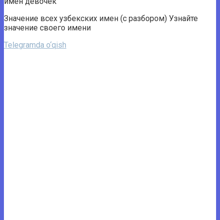
имен девочек
Значение всех узбекских имен (с разбором) Узнайте
значение своего имени
Telegramda o‘qish