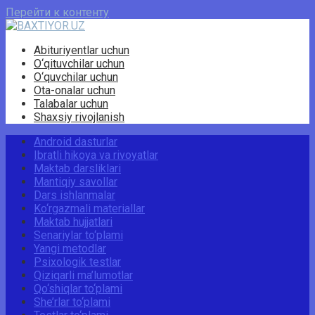
Перейти к контенту
Abituriyentlar uchun
O‘qituvchilar uchun
O‘quvchilar uchun
Ota-onalar uchun
Talabalar uchun
Shaxsiy rivojlanish
Android dasturlar
Ibratli hikoya va rivoyatlar
Maktab darsliklari
Mantiqiy savollar
Dars ishlanmalar
Ko‘rgazmali materiallar
Maktab hujjatlari
Senariylar to‘plami
Yangi metodlar
Psixologik testlar
Qiziqarli ma’lumotlar
Qo‘shiqlar to‘plami
She’rlar to‘plami