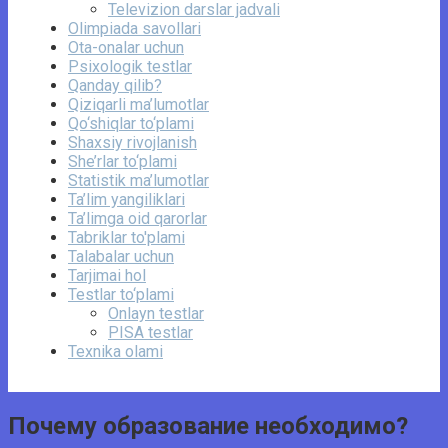
Televizion darslar jadvali
Olimpiada savollari
Ota-onalar uchun
Psixologik testlar
Qanday qilib?
Qiziqarli ma’lumotlar
Qo‘shiqlar to‘plami
Shaxsiy rivojlanish
She’rlar to‘plami
Statistik ma’lumotlar
Ta’lim yangiliklari
Ta’limga oid qarorlar
Tabriklar to'plami
Talabalar uchun
Tarjimai hol
Testlar to‘plami
Onlayn testlar
PISA testlar
Texnika olami
Почему образование необходимо?