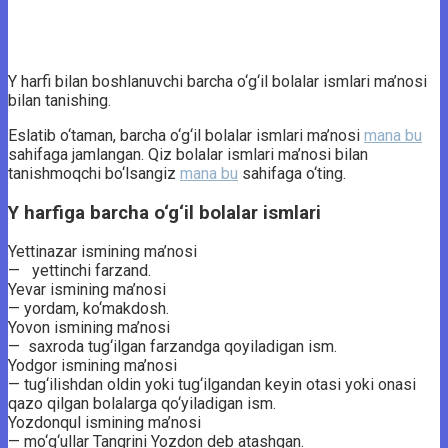
Y harfi bilan boshlanuvchi barcha o‘g‘il bolalar ismlari ma’nosi
bilan tanishing.
Eslatib o‘taman, barcha o‘g‘il bolalar ismlari ma’nosi
mana bu
sahifaga jamlangan. Qiz bolalar ismlari ma’nosi bilan
tanishmoqchi bo‘lsangiz
mana bu
sahifaga o‘ting.
Y harfiga barcha o‘g‘il bolalar ismlari
Yettinazar ismining ma’nosi
— yettinchi farzand.
Yevar ismining ma’nosi
— yordam, ko‘makdosh.
Yovon ismining ma’nosi
— saxroda tug‘ilgan farzandga qoyiladigan ism.
Yodgor ismining ma’nosi
— tug‘ilishdan oldin yoki tug‘ilgandan keyin otasi yoki onasi
qazo qilgan bolalarga qo‘yiladigan ism.
Yozdonqul ismining ma’nosi
— mo‘g‘ullar Tangrini Yozdon deb atashgan.