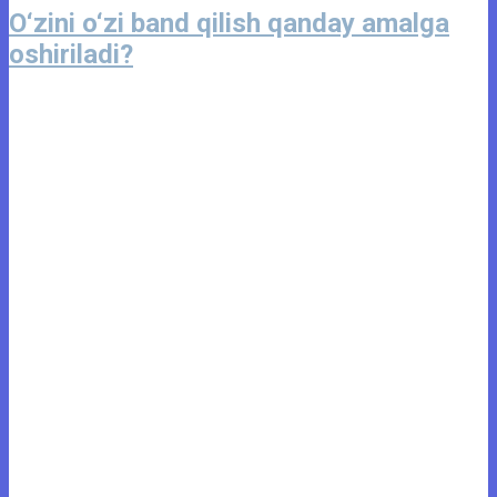
O‘zini o‘zi band qilish qanday amalga
oshiriladi?