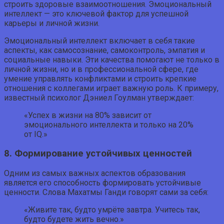
строить здоровые взаимоотношения. Эмоциональный
интеллект — это ключевой фактор для успешной
карьеры и личной жизни.
Эмоциональный интеллект включает в себя такие
аспекты, как самосознание, самоконтроль, эмпатия и
социальные навыки. Эти качества помогают не только в
личной жизни, но и в профессиональной сфере, где
умение управлять конфликтами и строить крепкие
отношения с коллегами играет важную роль. К примеру,
известный психолог Дэниел Гоулман утверждает:
«Успех в жизни на 80% зависит от
эмоционального интеллекта и только на 20%
от IQ.»
8. Формирование устойчивых ценностей
Одним из самых важных аспектов образования
является его способность формировать устойчивые
ценности. Слова Махатмы Ганди говорят сами за себя:
«Живите так, будто умрёте завтра. Учитесь так,
будто будете жить вечно.»