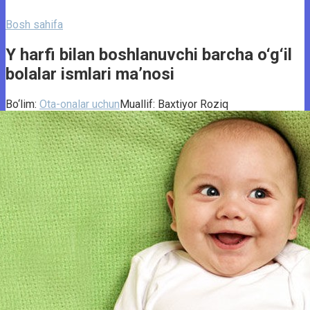
Bosh sahifa
Y harfi bilan boshlanuvchi barcha o‘g‘il
bolalar ismlari ma’nosi
Bo‘lim:
Ota-onalar uchun
Muallif:
Baxtiyor Roziq