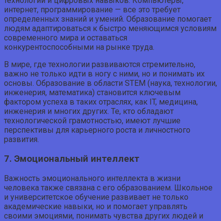
технологий и цифровых навыков. Компьютеры,
интернет, программирование — все это требует
определенных знаний и умений. Образование помогает
людям адаптироваться к быстро меняющимся условиям
современного мира и оставаться
конкурентоспособными на рынке труда.
В мире, где технологии развиваются стремительно,
важно не только идти в ногу с ними, но и понимать их
основы. Образование в области STEM (наука, технологии,
инженерия, математика) становится ключевым
фактором успеха в таких отраслях, как IT, медицина,
инженерия и многих других. Те, кто обладают
технологической грамотностью, имеют лучшие
перспективы для карьерного роста и личностного
развития.
7. Эмоциональный интеллект
Важность эмоционального интеллекта в жизни
человека также связана с его образованием. Школьное
и университетское обучение развивает не только
академические навыки, но и помогает управлять
своими эмоциями, понимать чувства других людей и