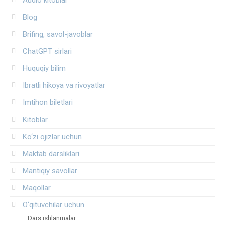
Blog
Brifing, savol-javoblar
ChatGPT sirlari
Huquqiy bilim
Ibratli hikoya va rivoyatlar
Imtihon biletlari
Kitoblar
Ko‘zi ojizlar uchun
Maktab darsliklari
Mantiqiy savollar
Maqollar
O‘qituvchilar uchun
Dars ishlanmalar