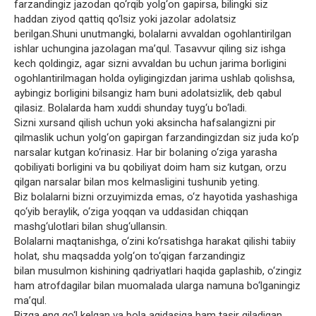
farzandingiz jazodan qo‘rqib yolg‘on gapirsa, bilingki siz
haddan ziyod qattiq qo‘lsiz yoki jazolar adolatsiz
berilgan.Shuni unutmangki, bolalarni avvaldan ogohlantirilgan
ishlar uchungina jazolagan ma’qul. Tasavvur qiling siz ishga
kech qoldingiz, agar sizni avvaldan bu uchun jarima borligini
ogohlantirilmagan holda oyligingizdan jarima ushlab qolishsa,
aybingiz borligini bilsangiz ham buni adolatsizlik, deb qabul
qilasiz. Bolalarda ham xuddi shunday tuyg‘u bo‘ladi.
Sizni xursand qilish uchun yoki aksincha hafsalangizni pir
qilmaslik uchun yolg‘on gapirgan farzandingizdan siz juda ko‘p
narsalar kutgan ko‘rinasiz. Har bir bolaning o‘ziga yarasha
qobiliyati borligini va bu qobiliyat doim ham siz kutgan, orzu
qilgan narsalar bilan mos kelmasligini tushunib yeting.
Biz bolalarni bizni orzuyimizda emas, o‘z hayotida yashashiga
qo‘yib beraylik, o‘ziga yoqqan va uddasidan chiqqan
mashg‘ulotlari bilan shug‘ullansin.
Bolalarni maqtanishga, o‘zini ko‘rsatishga harakat qilishi tabiiy
holat, shu maqsadda yolg‘on to‘qigan farzandingiz
bilan musulmon kishining qadriyatlari haqida gaplashib, o‘zingiz
ham atrofdagilar bilan muomalada ularga namuna bo‘lganingiz
ma’qul.
Bizga eng qo‘l kelgan va bola aqidasiga ham tasir qiladigan