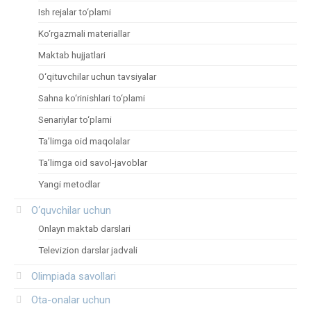
Ish rejalar to‘plami
Ko‘rgazmali materiallar
Maktab hujjatlari
O‘qituvchilar uchun tavsiyalar
Sahna ko‘rinishlari to‘plami
Senariylar to‘plami
Ta’limga oid maqolalar
Ta’limga oid savol-javoblar
Yangi metodlar
O‘quvchilar uchun
Onlayn maktab darslari
Televizion darslar jadvali
Olimpiada savollari
Ota-onalar uchun