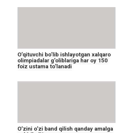
O‘qituvchi bo‘lib ishlayotgan xalqaro
olimpiadalar g‘oliblariga har oy 150
foiz ustama to‘lanadi
O‘zini o‘zi band qilish qanday amalga