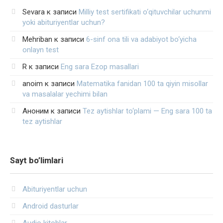
Sevara
к записи
Milliy test sertifikati o‘qituvchilar uchunmi
yoki abituriyentlar uchun?
Mehriban
к записи
6-sinf ona tili va adabiyot bo‘yicha
onlayn test
R
к записи
Eng sara Ezop masallari
anoim
к записи
Matematika fanidan 100 ta qiyin misollar
va masalalar yechimi bilan
Аноним
к записи
Tez aytishlar to‘plami — Eng sara 100 ta
tez aytishlar
Sayt bo’limlari
Abituriyentlar uchun
Android dasturlar
Audio kitoblar