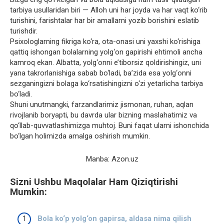
tarbiya usullaridan biri — Alloh uni har joyda va har vaqt ko‘rib
turishini, farishtalar har bir amallarni yozib borishini eslatib
turishdir.
Psixologlarning fikriga ko‘ra, ota-onasi uni yaxshi ko‘rishiga
qattiq ishongan bolalarning yolg‘on gapirishi ehtimoli ancha
kamroq ekan. Albatta, yolg‘onni e’tiborsiz qoldirishingiz, uni
yana takrorlanishiga sabab bo‘ladi, ba’zida esa yolg‘onni
sezganingizni bolaga ko‘rsatishingizni o‘zi yetarlicha tarbiya
bo‘ladi.
Shuni unutmangki, farzandlarimiz jismonan, ruhan, aqlan
rivojlanib boryapti, bu davrda ular bizning maslahatimiz va
qo‘llab-quvvatlashimizga muhtoj. Buni faqat ularni ishonchida
bo‘lgan holimizda amalga oshirish mumkin.
Manba: Azon.uz
Sizni Ushbu Maqolalar Ham Qiziqtirishi
Mumkin:
Bola ko‘p yolg‘on gapirsa, aldasa nima qilish