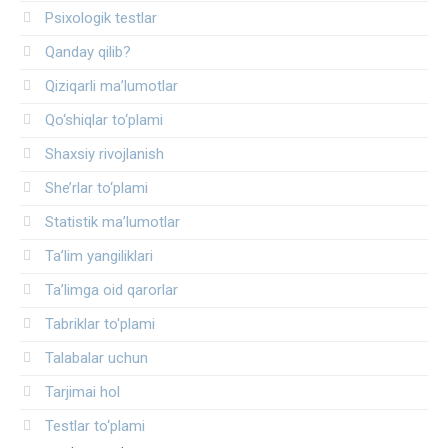
Psixologik testlar
Qanday qilib?
Qiziqarli ma’lumotlar
Qo‘shiqlar to‘plami
Shaxsiy rivojlanish
She’rlar to‘plami
Statistik ma’lumotlar
Ta’lim yangiliklari
Ta’limga oid qarorlar
Tabriklar to'plami
Talabalar uchun
Tarjimai hol
Testlar to‘plami