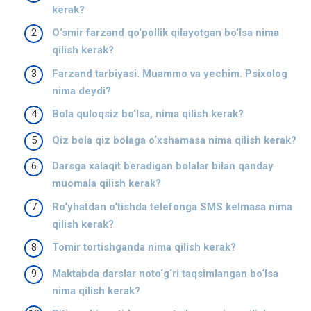
kerak?
O‘smir farzand qo‘pollik qilayotgan bo‘lsa nima
qilish kerak?
Farzand tarbiyasi. Muammo va yechim. Psixolog
nima deydi?
Bola quloqsiz bo‘lsa, nima qilish kerak?
Qiz bola qiz bolaga o‘xshamasa nima qilish kerak?
Darsga xalaqit beradigan bolalar bilan qanday
muomala qilish kerak?
Ro‘yhatdan o‘tishda telefonga SMS kelmasa nima
qilish kerak?
Tomir tortishganda nima qilish kerak?
Maktabda darslar noto‘g‘ri taqsimlangan bo‘lsa
nima qilish kerak?