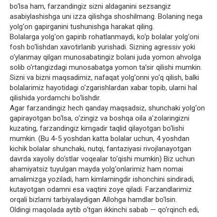
bo‘lsa ham, farzandingiz sizni aldaganini sezsangiz
asabiylashishga uni izza qilishga shoshilmang. Bolaning nega
yolg‘on gapirganini tushunishga harakat qiling.
Bolalarga yolg‘on gapirib rohatlanmaydi, ko‘p bolalar yolg‘oni
fosh bo‘lishdan xavotirlanib yurishadi. Sizning agressiv yoki
o‘ylanmay qilgan munosabatingiz bolani juda yomon ahvolga
solib o‘rtangizdagi munosabatga yomon ta’sir qilishi mumkin.
Sizni va bizni maqsadimiz, nafaqat yolg‘onni yo‘q qilish, balki
bolalarimiz hayotidagi o‘zgarishlardan xabar topib, ularni hal
qilishida yordamchi bo‘lishdir.
Agar farzandingiz hech qanday maqsadsiz, shunchaki yolg‘on
gapirayotgan bo‘lsa, o‘zingiz va boshqa oila a’zolaringizni
kuzating, farzandingiz kimgadir taqlid qilayotgan bo‘lishi
mumkin. (Bu 4-5 yoshdan katta bolalar uchun, 4 yoshdan
kichik bolalar shunchaki, nutqi, fantaziyasi rivojlanayotgan
davrda xayoliy do‘stlar voqealar to‘qishi mumkin) Biz uchun
ahamiyatsiz tuyulgan mayda yolg‘onlarimiz ham nomai
amalimizga yoziladi, ham kimlarningdir ishonchini sindiradi,
kutayotgan odamni esa vaqtini zoye qiladi. Farzandlarimiz
orqali bizlarni tarbiyalaydigan Allohga hamdlar bo‘lsin.
Oldingi maqolada aytib o‘tgan ikkinchi sabab — qo‘rqinch edi,