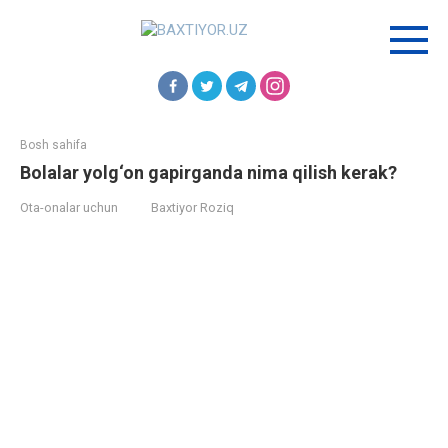
Перейти
к
контенту
Bosh sahifa
Bolalar yolg‘on gapirganda nima qilish kerak?
Ota-onalar uchun
Baxtiyor Roziq