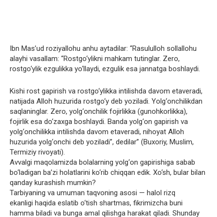
Ibn Mas’ud roziyallohu anhu aytadilar: “Rasululloh sollallohu
alayhi vasallam: “Rostgo‘ylikni mahkam tutinglar. Zero,
rostgo‘ylik ezgulikka yo‘llaydi, ezgulik esa jannatga boshlaydi.
Kishi rost gapirish va rostgo‘ylikka intilishda davom etaveradi,
natijada Alloh huzurida rostgo‘y deb yoziladi. Yolg‘onchilikdan
saqlaninglar. Zero, yolg‘onchilik fojirlikka (gunohkorlikka),
fojirlik esa do‘zaxga boshlaydi. Banda yolg‘on gapirish va
yolg‘onchilikka intilishda davom etaveradi, nihoyat Alloh
huzurida yolg‘onchi deb yoziladi”, dedilar” (Buxoriy, Muslim,
Termiziy rivoyati).
Avvalgi maqolamizda bolalarning yolg‘on gapirishiga sabab
bo‘ladigan ba’zi holatlarini ko‘rib chiqqan edik. Xo‘sh, bular bilan
qanday kurashish mumkin?
Tarbiyaning va umuman taqvoning asosi — halol rizq
ekanligi haqida eslatib o‘tish shartmas, fikrimizcha buni
hamma biladi va bunga amal qilishga harakat qiladi. Shunday