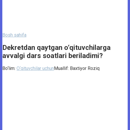
Bosh sahifa
Dekretdan qaytgan o‘qituvchilarga
avvalgi dars soatlari beriladimi?
Bo‘lim:
O‘qituvchilar uchun
Muallif:
Baxtiyor Roziq