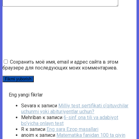
Сохранить моё имя, email и адрес сайта в этом
браузере для последующих моих комментариев.
Eng yangi fikrlar
Sevara
к записи
Milliy test sertifikati o‘qituvchilar
uchunmi yoki abituriyentlar uchun?
Mehriban
к записи
6-sinf ona tili va adabiyot
bo‘yicha onlayn test
R
к записи
Eng sara Ezop masallari
anoim
к записи
Matematika fanidan 100 ta qiyin