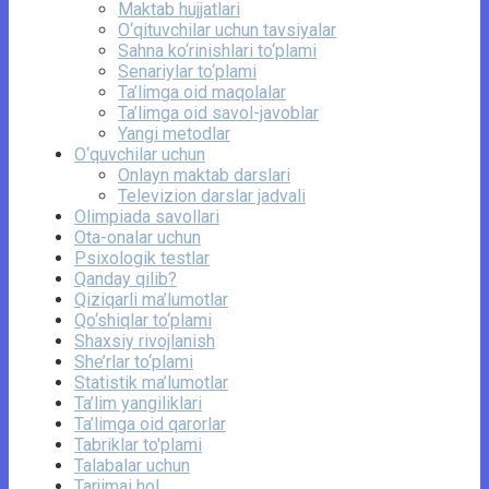
Maktab hujjatlari
O‘qituvchilar uchun tavsiyalar
Sahna ko‘rinishlari to‘plami
Senariylar to‘plami
Ta’limga oid maqolalar
Ta’limga oid savol-javoblar
Yangi metodlar
O‘quvchilar uchun
Onlayn maktab darslari
Televizion darslar jadvali
Olimpiada savollari
Ota-onalar uchun
Psixologik testlar
Qanday qilib?
Qiziqarli ma’lumotlar
Qo‘shiqlar to‘plami
Shaxsiy rivojlanish
She’rlar to‘plami
Statistik ma’lumotlar
Ta’lim yangiliklari
Ta’limga oid qarorlar
Tabriklar to'plami
Talabalar uchun
Tarjimai hol