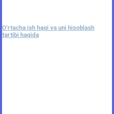
O‘rtacha ish haqi va uni hisoblash
tartibi haqida