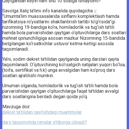
Qaytgandan keyin ham shu 10 soatga ishlaydimi?
Savolga Xalq ta’limi info kanalida quyidagicha
v
:
“Umumta’lim muassasalarida sinflarni komplektlash hamda
tarifikatsiya ro‘yxatlarini shakllantirish tartibi to‘g‘risida”gi
nizomning 19-bandiga ko‘ra, homiladorlik va tug‘ish ta’tili
hamda bola parvarishidan qaytgan o‘qituvchilarga dars soatlari
mehnat qonunchiligiga asosan mazkur Nizomning 15-bandida
belgilangan ko‘rsatkichlar ustuvor ketma-ketligi asosida
taqsimlanadi.
Ya’ni, xodim dekret ta’tilidan qaytganda uning darslari qayta
taqsimlanadi. O‘qituvchining ko‘rsatgich natijalari yuqori bo‘lsa,
(toifa, sertifikat va h.k) unga avvalgidan ham ko‘proq dars
soatlari ajratilishi mumkin.
Umuman olganda, homiladorlik va tug‘ish ta’tili hamda bola
parvarishidan qaytgan o‘qituvchilarga faqat ta’tildan avvalgi
dars soatlarigina beriladi degan qoida yo‘q.
Mavzuga doir:
dekret ta’tilidan qaytishdagi muammolar
dars taqsimotida nimalar e’tiborga olinadi?