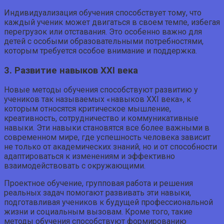
Индивидуализация обучения способствует тому, что
каждый ученик может двигаться в своем темпе, избегая
перегрузок или отставания. Это особенно важно для
детей с особыми образовательными потребностями,
которым требуется особое внимание и поддержка.
3. Развитие навыков XXI века
Новые методы обучения способствуют развитию у
учеников так называемых «навыков XXI века», к
которым относятся критическое мышление,
креативность, сотрудничество и коммуникативные
навыки. Эти навыки становятся все более важными в
современном мире, где успешность человека зависит
не только от академических знаний, но и от способности
адаптироваться к изменениям и эффективно
взаимодействовать с окружающими.
Проектное обучение, групповая работа и решения
реальных задач помогают развивать эти навыки,
подготавливая учеников к будущей профессиональной
жизни и социальным вызовам. Кроме того, такие
методы обучения способствуют формированию