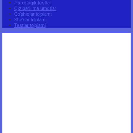
Psixologik testlar
Qiziqarli ma’lumotlar
Qo‘shiqlar to‘plami
She’rlar to‘plami
Testlar to‘plami