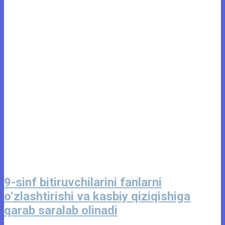
9-sinf bitiruvchilarini fanlarni
o‘zlashtirishi va kasbiy qiziqishiga
qarab saralab olinadi