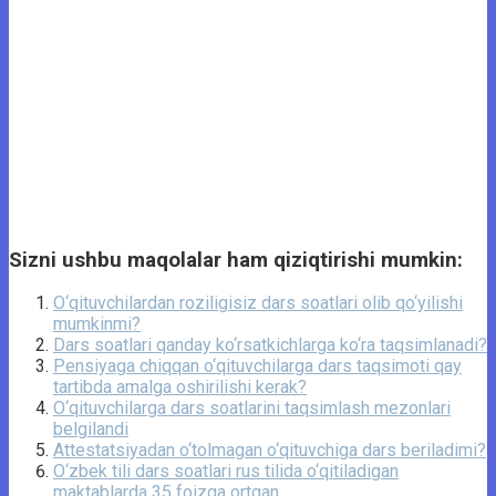
Sizni ushbu maqolalar ham qiziqtirishi mumkin:
O‘qituvchilardan roziligisiz dars soatlari olib qo‘yilishi
mumkinmi?
Dars soatlari qanday ko‘rsatkichlarga ko‘ra taqsimlanadi?
Pensiyaga chiqqan o‘qituvchilarga dars taqsimoti qay
tartibda amalga oshirilishi kerak?
O‘qituvchilarga dars soatlarini taqsimlash mezonlari
belgilandi
Attestatsiyadan o‘tolmagan o‘qituvchiga dars beriladimi?
O‘zbek tili dars soatlari rus tilida o‘qitiladigan
maktablarda 35 foizga ortgan