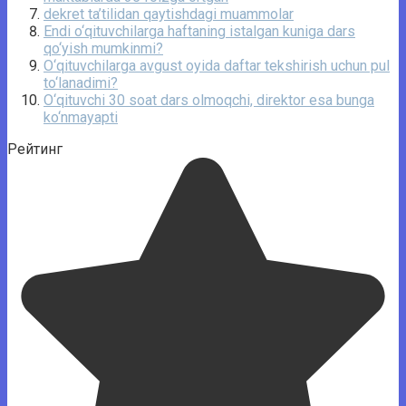
dekret ta’tilidan qaytishdagi muammolar
Endi o‘qituvchilarga haftaning istalgan kuniga dars
qo‘yish mumkinmi?
O‘qituvchilarga avgust oyida daftar tekshirish uchun pul
to‘lanadimi?
O‘qituvchi 30 soat dars olmoqchi, dirеktor esa bunga
ko‘nmayapti
Рейтинг