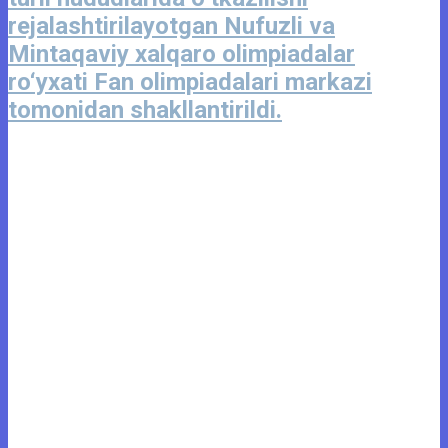
rejalashtirilayotgan Nufuzli va
Mintaqaviy xalqaro olimpiadalar
ro‘yxati Fan olimpiadalari markazi
tomonidan shakllantirildi.