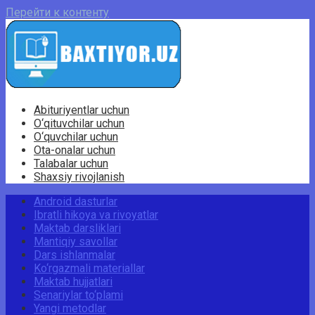
Перейти к контенту
Abituriyentlar uchun
O‘qituvchilar uchun
O‘quvchilar uchun
Ota-onalar uchun
Talabalar uchun
Shaxsiy rivojlanish
Android dasturlar
Ibratli hikoya va rivoyatlar
Maktab darsliklari
Mantiqiy savollar
Dars ishlanmalar
Ko‘rgazmali materiallar
Maktab hujjatlari
Senariylar to‘plami
Yangi metodlar