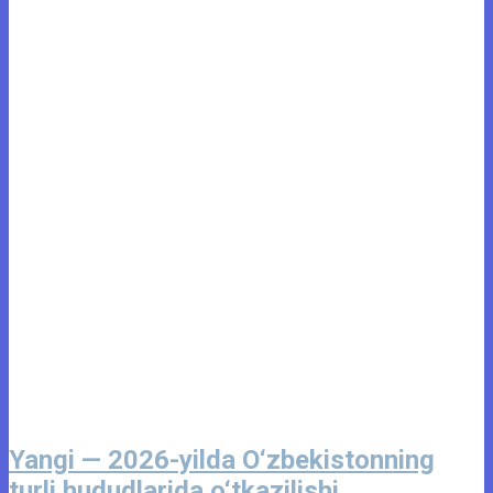
Yangi — 2026-yilda O‘zbekistonning
turli hududlarida o‘tkazilishi