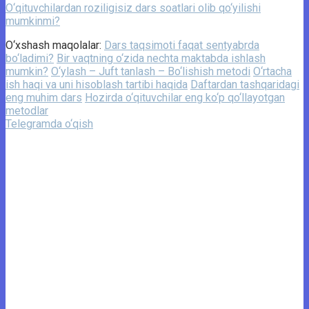
O‘qituvchilardan roziligisiz dars soatlari olib qo‘yilishi
mumkinmi?
O‘xshash maqolalar:
Dars taqsimoti faqat sentyabrda
bo‘ladimi?
Bir vaqtning o‘zida nechta maktabda ishlash
mumkin?
O‘ylash – Juft tanlash – Bo‘lishish metodi
O‘rtacha
ish haqi va uni hisoblash tartibi haqida
Daftardan tashqaridagi
eng muhim dars
Hozirda o‘qituvchilar eng ko‘p qo‘llayotgan
metodlar
Telegramda o‘qish