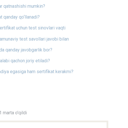
mlar qatnashishi mumkin?
kat qanday qo‘llanadi?
ertifikat uchun test sinovlari vaqti
namunaviy test savollari javobi bilan
kda qanday javobgarlik bor?
 talabi qachon joriy etiladi?
diya egasiga ham sertifikat kerakmi?
 marta o'qildi