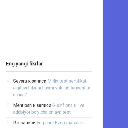
Eng yangi fikrlar
Sevara
к записи
Milliy test sertifikati
o‘qituvchilar uchunmi yoki abituriyentlar
uchun?
Mehriban
к записи
6-sinf ona tili va
adabiyot bo‘yicha onlayn test
R
к записи
Eng sara Ezop masallari