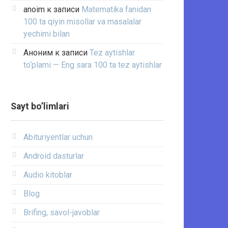
anoim
к записи
Matematika fanidan
100 ta qiyin misollar va masalalar
yechimi bilan
Аноним
к записи
Tez aytishlar
to‘plami — Eng sara 100 ta tez aytishlar
Sayt bo’limlari
Abituriyentlar uchun
Android dasturlar
Audio kitoblar
Blog
Brifing, savol-javoblar