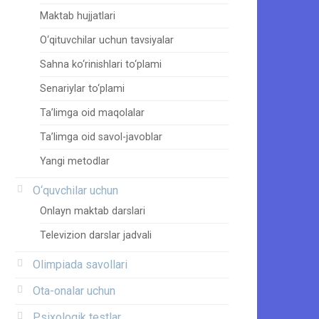
Maktab hujjatlari
O‘qituvchilar uchun tavsiyalar
Sahna ko‘rinishlari to‘plami
Senariylar to‘plami
Ta’limga oid maqolalar
Ta’limga oid savol-javoblar
Yangi metodlar
O‘quvchilar uchun
Onlayn maktab darslari
Televizion darslar jadvali
Olimpiada savollari
Ota-onalar uchun
Psixologik testlar