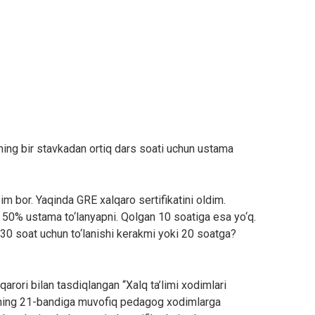
ining bir stavkadan ortiq dars soati uchun ustama
 bor. Yaqinda GRE xalqaro sertifikatini oldim.
 50% ustama to‘lanyapni. Qolgan 10 soatiga esa yo‘q.
30 soat uchun to‘lanishi kerakmi yoki 20 soatga?
rori bilan tasdiqlangan “Xalq ta’limi xodimlari
omning 21-bandiga muvofiq pedagog xodimlarga