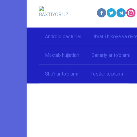
Перейти
к
контенту
Android dasturlar
Ibratli hikoya va rivo
Maktab hujjatlari
Senariylar to‘plami
She’rlar to‘plami
Testlar to‘plami