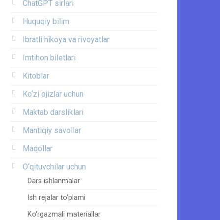
ChatGPT sirlari
Huquqiy bilim
Ibratli hikoya va rivoyatlar
Imtihon biletlari
Kitoblar
Ko‘zi ojizlar uchun
Maktab darsliklari
Mantiqiy savollar
Maqollar
O‘qituvchilar uchun
Dars ishlanmalar
Ish rejalar to‘plami
Ko‘rgazmali materiallar