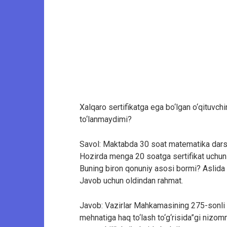
Xalqaro sertifikatga ega bo‘lgan o‘qituvch
to‘lanmaydimi?
Savol: Maktabda 30 soat matematika darsim
Hozirda menga 20 soatga sertifikat uchun
Buning biron qonuniy asosi bormi? Aslida 
Javob uchun oldindan rahmat.
Javob: Vazirlar Mahkamasining 275-sonli qa
mehnatiga haq to‘lash to‘g‘risida”gi niz