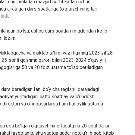
lar, shu jumladan mavjud sertifikatlari uchun
ida ajratilgan dars soatlariga (o‘qituvchining tarif
iladi
.
gilangan bo‘lsa, ushbu dars soatlari miqdoridan kelib
hi lozim.
 Maktabgacha va maktab ta’limi vazirligining 2023 yil 28
n 25-sonli qo‘shma qarori bilan 2023-2024 o‘quv yili
oglariga 50 va 20 foiz ustama to‘lab beriladigan
i dars beradigan fani bo‘yicha tegishli darajadagi
oliyat yuritadigan, hatto soatbay va o‘rindosh,
direktori va o‘rinbosarlarga ham har oylik ustama
ga ega bo‘lgan o‘qituvchining faqatgina 20 soat darsi
rakat hisoblanib, shu vaqtga qadar noto‘g‘ri hisob-kitob