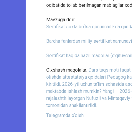
oqibatida to‘lab berilmagan mablag‘lar xo
Mavzuga doir:
Sertifikat soxta bo‘lsa qonunchilikda qand
Barcha fanlardan milliy sertifikat namunaviy
Sertifikat haqida hazil maqollar (o‘qituvchi
O‘xshash maqolalar:
Dars taqsimoti faqat
olishda attestatsiya qoidalari
Pedagog kadr
kiritildi.
2026-yil uchun ta’lim sohasida asos
maktabda ishlash mumkin?
Yangi — 2026-y
rejalashtirilayotgan Nufuzli va Mintaqaviy 
tomonidan shakllantirildi.
Telegramda o‘qish