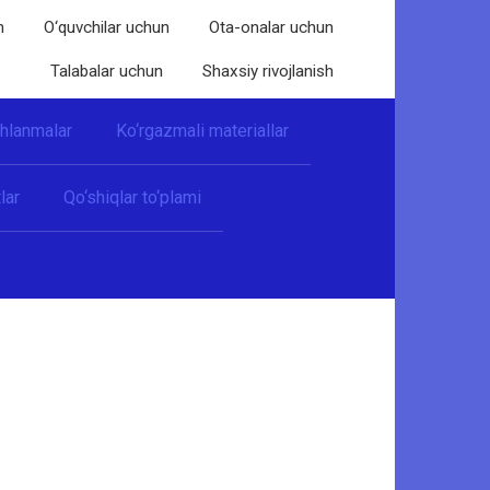
n
O‘quvchilar uchun
Ota-onalar uchun
Talabalar uchun
Shaxsiy rivojlanish
shlanmalar
Ko‘rgazmali materiallar
lar
Qo‘shiqlar to‘plami