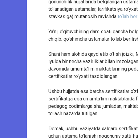
qonunchilik hujjatlarida belgilangan ustama
to‘lanadigan ustamalar, tarifikatsiya ro‘yxat
stavkasiga) mutanosib ravishda
to‘lab ber
Ya’ni, o‘qituvchining dars soati qancha bel
chiqib, qo‘shimcha ustamalar to‘lab berilis
Shuni ham alohida qayd etib o‘tish joizki,
iyulda bir necha vazirliklar bilan imzolaga
davomida umumta’lim maktablarining pedag
certifikatlar ro‘yxati tasdiqlangan.
Ushbu hujjatda esa barcha sertifikatlar o‘z
sertifikatga ega umumta’lim maktablarda fa
pedagog xodimlarga shu jumladan, maktab 
to‘lash nazarda tutilgan.
Demak, ushbu vaziyatda xalqaro sertifikat
uchun ustama to‘lanishi noqonuniy xatti-ha