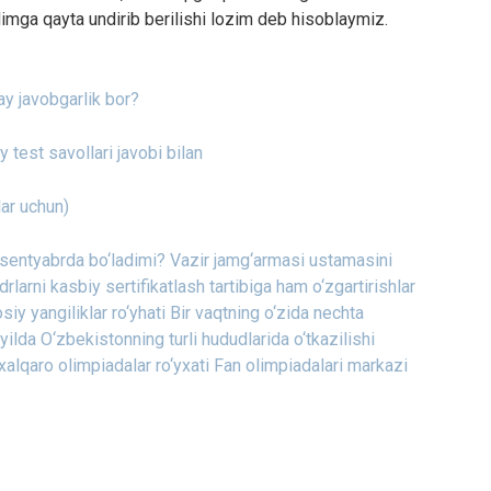
dimga qayta undirib berilishi lozim deb hisoblaymiz.
ay javobgarlik bor?
 test savollari javobi bilan
lar uchun)
 sentyabrda bo‘ladimi?
Vazir jamg‘armasi ustamasini
larni kasbiy sertifikatlash tartibiga ham o‘zgartirishlar
iy yangiliklar ro‘yhati
Bir vaqtning o‘zida nechta
ilda O‘zbekistonning turli hududlarida o‘tkazilishi
xalqaro olimpiadalar ro‘yxati Fan olimpiadalari markazi