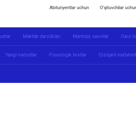
Abituriyentlar uchun
O‘qituvchilar uchu
yatlar
Maktab darsliklari
Mantiqiy savollar
Dars i
Yangi metodlar
Psixologik testlar
Qiziqarli ma’lumot