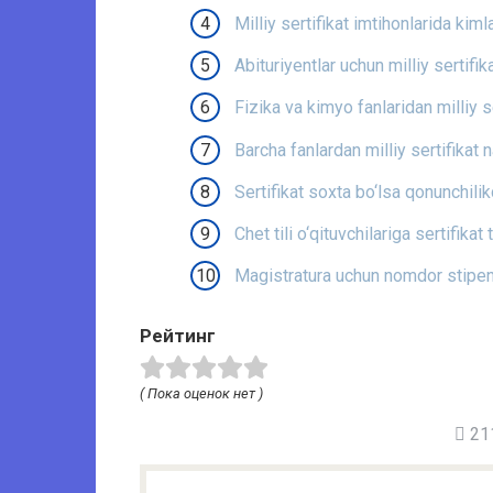
Milliy sertifikat imtihonlarida ki
Abituriyentlar uchun milliy sertifi
Fizika va kimyo fanlaridan milliy s
Barcha fanlardan milliy sertifikat 
Sertifikat soxta bo‘lsa qonunchili
Chet tili o‘qituvchilariga sertifikat
Magistratura uchun nomdor stipen
Рейтинг
( Пока оценок нет )
211