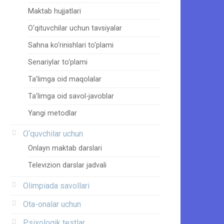
Maktab hujjatlari
O‘qituvchilar uchun tavsiyalar
Sahna ko‘rinishlari to‘plami
Senariylar to‘plami
Ta’limga oid maqolalar
Ta’limga oid savol-javoblar
Yangi metodlar
O‘quvchilar uchun
Onlayn maktab darslari
Televizion darslar jadvali
Olimpiada savollari
Ota-onalar uchun
Psixologik testlar