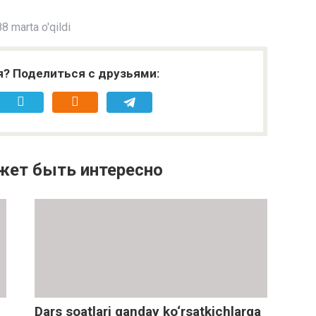
8 marta o'qildi
я? Поделиться с друзьями:
жет быть интересно
Dars soatlari qanday ko‘rsatkichlarga