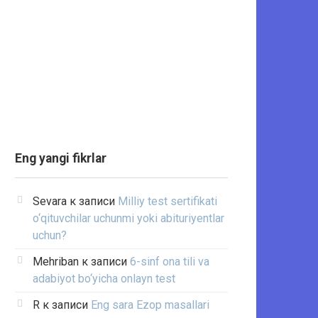
Eng yangi fikrlar
Sevara
к записи
Milliy test sertifikati
o‘qituvchilar uchunmi yoki abituriyentlar
uchun?
Mehriban
к записи
6-sinf ona tili va
adabiyot bo‘yicha onlayn test
R
к записи
Eng sara Ezop masallari