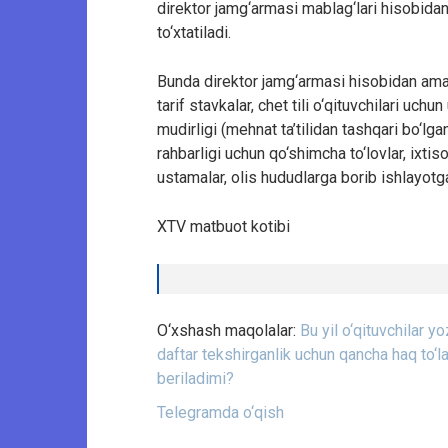
direktor jamg‘armasi mablag‘lari hisobidan
to‘xtatiladi.
Bunda direktor jamg‘armasi hisobidan amal
tarif stavkalar, chet tili o‘qituvchilari uch
mudirligi (mehnat ta’tilidan tashqari bo‘lga
rahbarligi uchun qo‘shimcha to‘lovlar, ixt
ustamalar, olis hududlarga borib ishlayotg
XTV matbuot kotibi
O‘xshash maqolalar:
Bu yil o‘qituvchilar y
daftar tekshirganlik uchun qancha haq to‘l
beriladimi?
Telegramda o‘qish