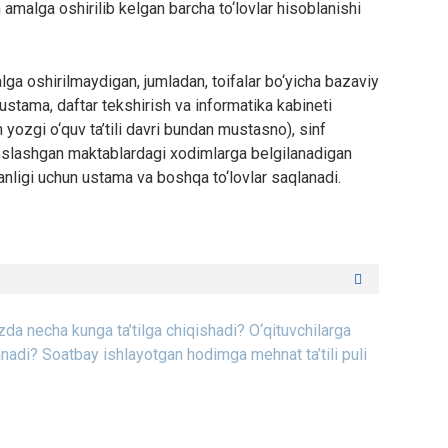
 amalga oshirilib kelgan barcha to‘lovlar hisoblanishi
ga oshirilmaydigan, jumladan, toifalar bo‘yicha bazaviy
un ustama, daftar tekshirish va informatika kabineti
n yozgi o‘quv ta’tili davri bundan mustasno), sinf
isoslashgan maktablardagi xodimlarga belgilanadigan
anligi uchun ustama va boshqa to‘lovlar saqlanadi.
ozda necha kunga ta’tilga chiqishadi?
O‘qituvchilarga
anadi?
Soatbay ishlayotgan hodimga mehnat ta’tili puli