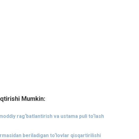
qtirishi Mumkin:
oddiy rag‘batlantirish va ustama puli to‘lash
masidan beriladigan to‘lovlar qisqartirilishi