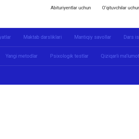
Abituriyentlar uchun
O‘qituvchilar uchu
yatlar
Maktab darsliklari
Mantiqiy savollar
Dars i
Yangi metodlar
Psixologik testlar
Qiziqarli ma’lumot