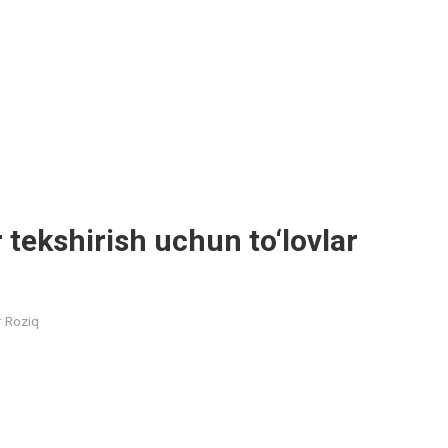
r tekshirish uchun to‘lovlar
r Roziq