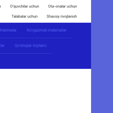
n
O‘quvchilar uchun
Ota-onalar uchun
Talabalar uchun
Shaxsiy rivojlanish
shlanmalar
Ko‘rgazmali materiallar
lar
Qo‘shiqlar to‘plami