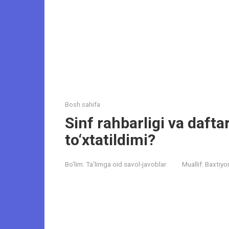
Bosh sahifa
Sinf rahbarligi va dafta
to‘xtatildimi?
Bo‘lim:
Ta’limga oid savol-javoblar
Muallif:
Baxtiyo