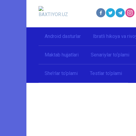
Перейти
к
контенту
Android dasturlar
Ibratli hikoya va rivo
Maktab hujjatlari
Senariylar to‘plami
She’rlar to‘plami
Testlar to‘plami