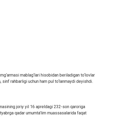
jamg‘armasi mablag‘lari hisobidan beriladigan to‘lovlar
sh, sinf rahbarligi uchun ham pul to‘lanmaydi deyishdi.
sining joriy yil 16 apreldagi 232-son qaroriga
ktyabrga qadar umumta’lim muassasalarida faqat