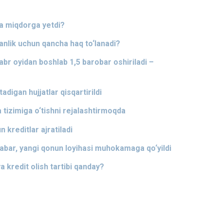
ha miqdorga yetdi?
anlik uchun qancha haq to‘lanadi?
yabr oyidan boshlab 1,5 barobar oshiriladi –
adigan hujjatlar qisqartirildi
 tizimiga o‘tishni rejalashtirmoqda
 kreditlar ajratiladi
bar, yangi qonun loyihasi muhokamaga qo‘yildi
a kredit olish tartibi qanday?