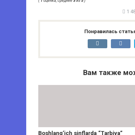
(
1
оценка, среднее
3
из
5
)
1 48
Понравилась стать
Вам также мо
Boshlang‘ich sinflarda “Tarbiya”