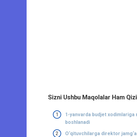
Sizni Ushbu Maqolalar Ham Qizi
1-yanvarda budjet xodimlariga m
boshlanadi
O‘qituvchilarga direktor jamg‘ar