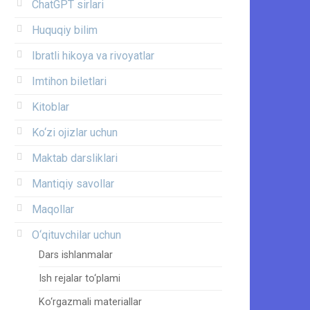
ChatGPT sirlari
Huquqiy bilim
Ibratli hikoya va rivoyatlar
Imtihon biletlari
Kitoblar
Ko‘zi ojizlar uchun
Maktab darsliklari
Mantiqiy savollar
Maqollar
O‘qituvchilar uchun
Dars ishlanmalar
Ish rejalar to‘plami
Ko‘rgazmali materiallar