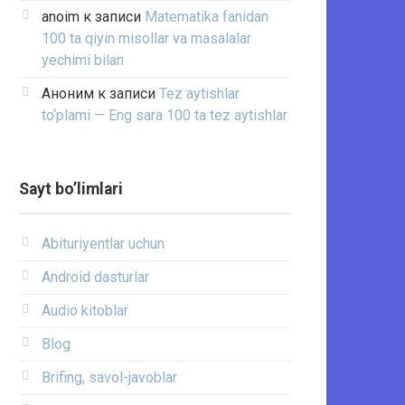
anoim
к записи
Matematika fanidan
100 ta qiyin misollar va masalalar
yechimi bilan
Аноним
к записи
Tez aytishlar
to‘plami — Eng sara 100 ta tez aytishlar
Sayt bo’limlari
Abituriyentlar uchun
Android dasturlar
Audio kitoblar
Blog
Brifing, savol-javoblar