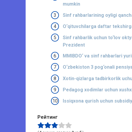
mumkin
Sinf rahbarlarining oyligi qanc
O‘qituvchilarga daftar tekshirg
Sinf rahbarlik uchun to‘lov okt
Prezident
MMIBDO‘ va sinf rahbarlari yurit
O‘zbekiston 3 pog‘onali pensiya
Xotin-qizlarga tadbirkorlik uchun
Pedagog xodimlar uchun xushxa
Issiqxona qurish uchun subsidiy
Рейтинг