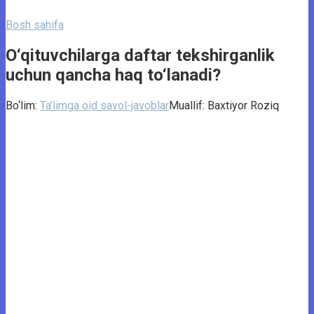
Bosh sahifa
O‘qituvchilarga daftar tekshirganlik
uchun qancha haq to‘lanadi?
Bo‘lim:
Ta’limga oid savol-javoblar
Muallif:
Baxtiyor Roziq