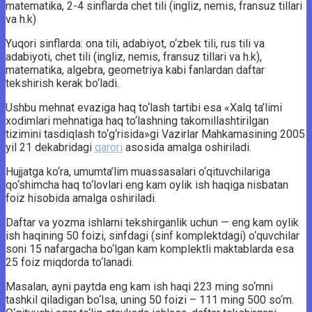
matematika, 2-4 sinflarda chet tili (ingliz, nemis, fransuz tillari
va h.k)
Yuqori sinflarda: ona tili, adabiyot, o‘zbek tili, rus tili va
adabiyoti, chet tili (ingliz, nemis, fransuz tillari va h.k),
matematika, algebra, geometriya kabi fanlardan daftar
tekshirish kerak bo‘ladi.
Ushbu mehnat evaziga haq to‘lash tartibi esa «Xalq ta’limi
xodimlari mehnatiga haq to‘lashning takomillashtirilgan
tizimini tasdiqlash to‘g‘risida»gi Vazirlar Mahkamasining 2005
yil 21 dekabridagi
qarori
asosida amalga oshiriladi.
Hujjatga ko‘ra, umumta’lim muassasalari o‘qituvchilariga
qo‘shimcha haq to‘lovlari eng kam oylik ish haqiga nisbatan
foiz hisobida amalga oshiriladi.
Daftar va yozma ishlarni tekshirganlik uchun — eng kam oylik
ish haqining 50 foizi, sinfdagi (sinf komplektdagi) o‘quvchilar
soni 15 nafargacha bo‘lgan kam komplektli maktablarda esa
25 foiz miqdorda to‘lanadi.
Masalan, ayni paytda eng kam ish haqi 223 ming so‘mni
tashkil qiladigan bo‘lsa, uning 50 foizi – 111 ming 500 so‘m.