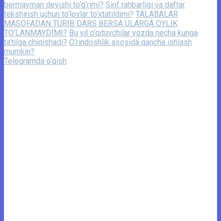
bermayman deyishi to‘g‘rimi?
Sinf rahbarligi va daftar
tekshirish uchun to‘lovlar to‘xtatildimi?
TALABALAR
MASOFADAN TURIB DARS BERSA ULARGA OYLIK
TO‘LANMAYDIMI?
Bu yil o‘qituvchilar yozda necha kunga
ta’tilga chiqishadi?
O‘rindoshlik asosida qancha ishlash
mumkin?
Telegramda o‘qish