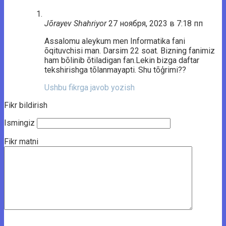
Jõrayev Shahriyor
27 ноября, 2023 в 7:18 пп
Assalomu aleykum men Informatika fani
õqituvchisi man. Darsim 22 soat. Bizning fanimiz
ham bõlinib õtiladigan fan.Lekin bizga daftar
tekshirishga tõlanmayapti. Shu tõģrimi??
Ushbu fikrga javob yozish
Fikr bildirish
Ismingiz
Fikr matni