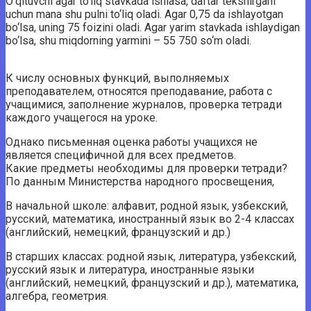
O‘qituvchi agar to‘liq stavkada ishlasa, daftar tekshirgani
uchun mana shu pulni to‘liq oladi. Agar 0,75 da ishlayotgan
bo‘lsa, uning 75 foizini oladi. Agar yarim stavkada ishlaydigan
bo‘lsa, shu miqdorning yarmini – 55 750 so‘m oladi.
К числу основных функций, выполняемых
преподавателем, относятся преподавание, работа с
учащимися, заполнение журналов, проверка тетради
каждого учащегося на уроке.
Однако письменная оценка работы учащихся не
является специфичной для всех предметов.
Какие предметы необходимы для проверки тетради?
По данным Министерства народного просвещения,
В начальной школе: алфавит, родной язык, узбекский,
русский, математика, иностранный язык во 2-4 классах
(английский, немецкий, французский и др.)
В старших классах: родной язык, литература, узбекский,
русский язык и литература, иностранные языки
(английский, немецкий, французский и др.), математика,
алгебра, геометрия.