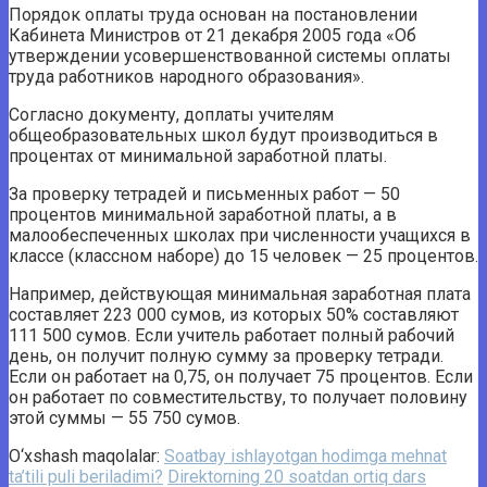
Порядок оплаты труда основан на постановлении
Кабинета Министров от 21 декабря 2005 года «Об
утверждении усовершенствованной системы оплаты
труда работников народного образования».
Согласно документу, доплаты учителям
общеобразовательных школ будут производиться в
процентах от минимальной заработной платы.
За проверку тетрадей и письменных работ — 50
процентов минимальной заработной платы, а в
малообеспеченных школах при численности учащихся в
классе (классном наборе) до 15 человек — 25 процентов.
Например, действующая минимальная заработная плата
составляет 223 000 сумов, из которых 50% составляют
111 500 сумов. Если учитель работает полный рабочий
день, он получит полную сумму за проверку тетради.
Если он работает на 0,75, он получает 75 процентов. Если
он работает по совместительству, то получает половину
этой суммы — 55 750 сумов.
O‘xshash maqolalar:
Soatbay ishlayotgan hodimga mehnat
ta’tili puli beriladimi?
Direktorning 20 soatdan ortiq dars