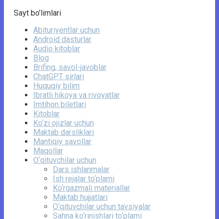
Sayt bo’limlari
Abituriyentlar uchun
Android dasturlar
Audio kitoblar
Blog
Brifing, savol-javoblar
ChatGPT sirlari
Huquqiy bilim
Ibratli hikoya va rivoyatlar
Imtihon biletlari
Kitoblar
Ko‘zi ojizlar uchun
Maktab darsliklari
Mantiqiy savollar
Maqollar
O‘qituvchilar uchun
Dars ishlanmalar
Ish rejalar to‘plami
Ko‘rgazmali materiallar
Maktab hujjatlari
O‘qituvchilar uchun tavsiyalar
Sahna ko‘rinishlari to‘plami