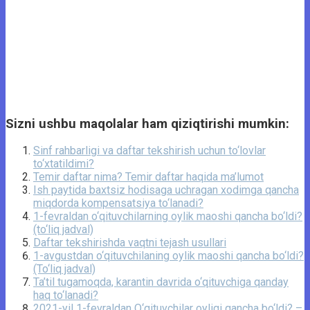
Sizni ushbu maqolalar ham qiziqtirishi mumkin:
Sinf rahbarligi va daftar tekshirish uchun to‘lovlar
to‘xtatildimi?
Temir daftar nima? Temir daftar haqida ma’lumot
Ish paytida baxtsiz hodisaga uchragan xodimga qancha
miqdorda kompensatsiya to‘lanadi?
1-fevraldan o‘qituvchilarning oylik maoshi qancha bo‘ldi?
(to‘liq jadval)
Daftar tekshirishda vaqtni tejash usullari
1-avgustdan o‘qituvchilaning oylik maoshi qancha bo‘ldi?
(To‘liq jadval)
Ta’til tugamoqda, karantin davrida o‘qituvchiga qanday
haq to‘lanadi?
2021-yil 1-fevraldan O‘qituvchilar oyligi qancha bo‘ldi? –