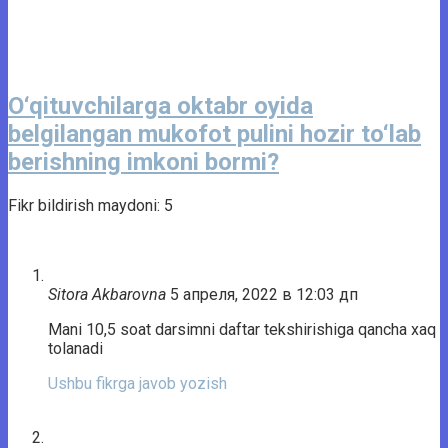
O‘qituvchilarga oktabr oyida
belgilangan mukofot pulini hozir to‘lab
berishning imkoni bormi?
Fikr bildirish maydoni: 5
Sitora Akbarovna
5 апреля, 2022 в 12:03 дп
Mani 10,5 soat darsimni daftar tekshirishiga qancha xaq
tolanadi
Ushbu fikrga javob yozish