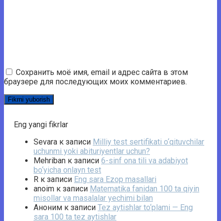
Сохранить моё имя, email и адрес сайта в этом
браузере для последующих моих комментариев.
Eng yangi fikrlar
Sevara
к записи
Milliy test sertifikati o‘qituvchilar
uchunmi yoki abituriyentlar uchun?
Mehriban
к записи
6-sinf ona tili va adabiyot
bo‘yicha onlayn test
R
к записи
Eng sara Ezop masallari
anoim
к записи
Matematika fanidan 100 ta qiyin
misollar va masalalar yechimi bilan
Аноним
к записи
Tez aytishlar to‘plami — Eng
sara 100 ta tez aytishlar