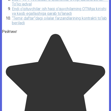
To‘liq jadval
Endi o‘qituvchilar ish haqi o‘quvchilarning OTMga kirishi
va kasb egallashiga qarab to‘lanadi
“Temir daftar”dagi oilalar farzandlarining kontrakti to‘lab
beriladi
Рейтинг