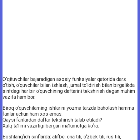
O‘qituvchilar bajaradigan asosiy funksiyalar qatorida dars
o‘tish, o‘quvchilar bilan ishlash, jurnal to‘ldirish bilan birgalikda
sinfdagi har bir o‘quvchining daftarini tekshirish degan muhim
vazifa ham bor.
Biroq o‘quvchilarning ishlarini yozma tarzda baholash hamma
fanlar uchun ham xos emas.
Qaysi fanlardan daftar tekshirish talab etiladi?
Xalq ta’limi vazirligi bergan ma’lumotga ko‘ra,
Boshlang‘ich sinflarda: alifbe, ona tili, o‘zbek tili, rus tili,