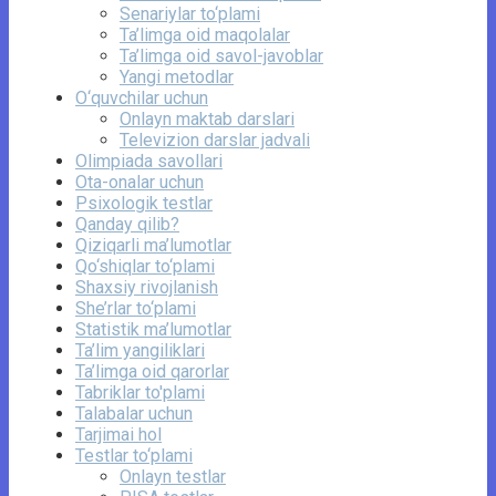
Senariylar to‘plami
Ta’limga oid maqolalar
Ta’limga oid savol-javoblar
Yangi metodlar
O‘quvchilar uchun
Onlayn maktab darslari
Televizion darslar jadvali
Olimpiada savollari
Ota-onalar uchun
Psixologik testlar
Qanday qilib?
Qiziqarli ma’lumotlar
Qo‘shiqlar to‘plami
Shaxsiy rivojlanish
She’rlar to‘plami
Statistik ma’lumotlar
Ta’lim yangiliklari
Ta’limga oid qarorlar
Tabriklar to'plami
Talabalar uchun
Tarjimai hol
Testlar to‘plami
Onlayn testlar