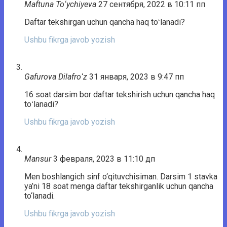
Maftuna Toʻychiyeva
27 сентября, 2022 в 10:11 пп
Daftar tekshirgan uchun qancha haq toʻlanadi?
Ushbu fikrga javob yozish
Gafurova Dilafroʻz
31 января, 2023 в 9:47 пп
16 soat darsim bor daftar tekshirish uchun qancha haq
toʻlanadi?
Ushbu fikrga javob yozish
Mansur
3 февраля, 2023 в 11:10 дп
Men boshlangich sinf o‘qituvchisiman. Darsim 1 stavka
ya’ni 18 soat menga daftar tekshirganlik uchun qancha
to‘lanadi.
Ushbu fikrga javob yozish