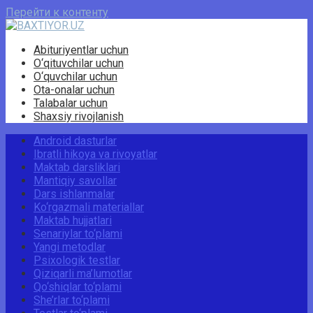
Перейти к контенту
Abituriyentlar uchun
O‘qituvchilar uchun
O‘quvchilar uchun
Ota-onalar uchun
Talabalar uchun
Shaxsiy rivojlanish
Android dasturlar
Ibratli hikoya va rivoyatlar
Maktab darsliklari
Mantiqiy savollar
Dars ishlanmalar
Ko‘rgazmali materiallar
Maktab hujjatlari
Senariylar to‘plami
Yangi metodlar
Psixologik testlar
Qiziqarli ma’lumotlar
Qo‘shiqlar to‘plami
She’rlar to‘plami