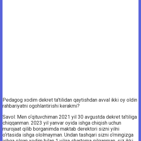
Pedagog xodim dekret ta’tilidan qaytishdan avval ikki oy oldin
rahbariyatni ogohlantirishi kerakmi?
Savol: Men o‘qituvchiman 2021 yil 30 avgustda dekret ta’tiliga
chiqqanman. 2023 yil yanvar oyida ishga chiqish uchun
murojaat qilib borganimda maktab derektori sizni yilni
o‘rtasida ishga ololmayman. Undan tashqari sizni o‘rningizga
ishga olgan xodim bilan 1 yilga shartoma qilganman, siz ikki