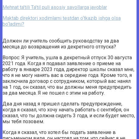
Mehnat ta’tili Ta’til puli asosiy savollarga javoblar
Maktab direktori xodimlarni testdan o‘tkazib ishga olsa
bo‘ladimi?
Должен ли учитель сообщить руководству за два
месяца до возвращения из декретного отпуска?
Вопрос: Я учитель, ушла в декретный отпуск 30 августа
2021 года. Когда я подавал заявление о приеме на
работу в январе 2023 года, директор школы сказал мне,
что я не могу нанять вас в середине года. Кроме того, я
заключила договор с сотрудником, который вас нанял
на 1 год, он сказал, что вы должны меня предупредить
за два месяца. Я не пошел с этим на работу.
Два дня назад я пришел сделать предупреждение,
когда я сказал, что хочу начать работать с сентября, он
сказал, что ты должна сидеть 3 года, и если будет место,
мы тебя позовем.
Когда я сказал, что хотел бы подать заявление в
письменном виде, он настоял на том, что сейчас я не