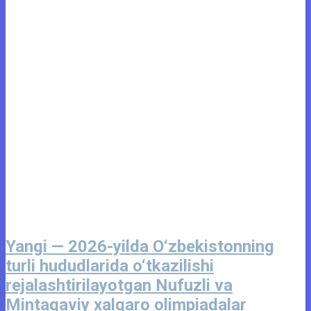
Yangi — 2026-yilda O‘zbekistonning
turli hududlarida o‘tkazilishi
rejalashtirilayotgan Nufuzli va
Mintaqaviy xalqaro olimpiadalar