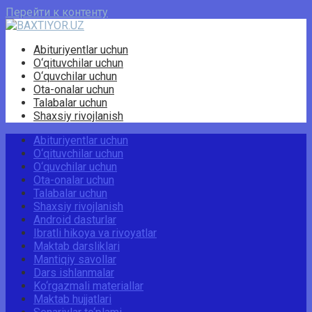
Перейти к контенту
Abituriyentlar uchun
O‘qituvchilar uchun
O‘quvchilar uchun
Ota-onalar uchun
Talabalar uchun
Shaxsiy rivojlanish
Abituriyentlar uchun
O‘qituvchilar uchun
O‘quvchilar uchun
Ota-onalar uchun
Talabalar uchun
Shaxsiy rivojlanish
Android dasturlar
Ibratli hikoya va rivoyatlar
Maktab darsliklari
Mantiqiy savollar
Dars ishlanmalar
Ko‘rgazmali materiallar
Maktab hujjatlari