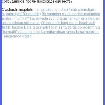
сотрудников после прохождения теста?
O‘xshash maqolalar:
Ishga qabul qilishda talab qilinadigan
hujjatlar (MK 80-modda)
Bir vaqtning o‘zida nechta maktabda
ishlash mumkin?
Ispaniyada ayol ofisga har kuni erta kelgani
uchun ishdan bo‘shatildi
O‘rtacha ish haqi va uni hisoblash
tartibi haqida
Dars taqsimoti faqat sentyabrda bo‘ladimi?
Siz
“hurmatli” emassiz: tilni kamsitayotgan rahbarlarga murojaat
Telegramda o‘qish