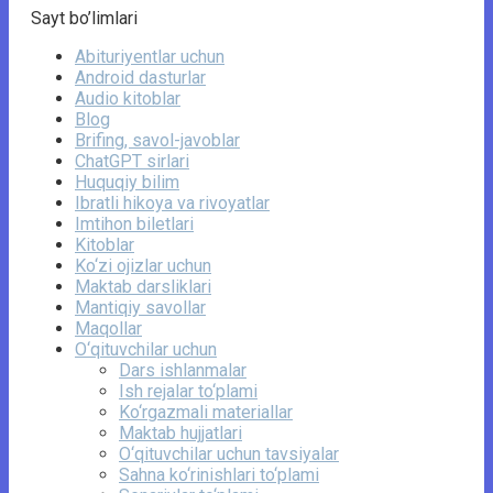
Sayt bo’limlari
Abituriyentlar uchun
Android dasturlar
Audio kitoblar
Blog
Brifing, savol-javoblar
ChatGPT sirlari
Huquqiy bilim
Ibratli hikoya va rivoyatlar
Imtihon biletlari
Kitoblar
Ko‘zi ojizlar uchun
Maktab darsliklari
Mantiqiy savollar
Maqollar
O‘qituvchilar uchun
Dars ishlanmalar
Ish rejalar to‘plami
Ko‘rgazmali materiallar
Maktab hujjatlari
O‘qituvchilar uchun tavsiyalar
Sahna ko‘rinishlari to‘plami