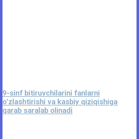
9-sinf bitiruvchilarini fanlarni
o‘zlashtirishi va kasbiy qiziqishiga
qarab saralab olinadi