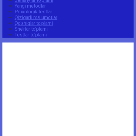
Senariylar to‘plami
Yangi metodlar
Psixologik testlar
Qiziqarli ma’lumotlar
Qo‘shiqlar to‘plami
She’rlar to‘plami
Testlar to‘plami