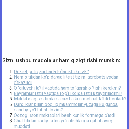
Sizni ushbu maqolalar ham qiziqtirishi mumkin:
Dekret puli qanchada to‘lanishi kerak?
Nemis tilidan ko‘p darajali test tizimi aprobatsiyadan
o‘tkazildi
O ‘qituvchi ta’til vaqtida ham to ‘garak o ‘tishi kerakmi?
Bayramlar ta’til vaqtiga to‘g‘ri kelsa ta’til uzaytiriladimi?
Maktabdagi xodimlarga necha kun mehnat ta’tili beriladi?
Darsliklar bilan bog‘liq muammolar yuzaga kelganda,
qanday yo‘l tutish lozim?
Qozog‘iston maktablari besh kunlik formatga o‘tadi
Chet tilidan ijodiy ta’lim yo‘nalishlariga qabul oxirgi
muddati