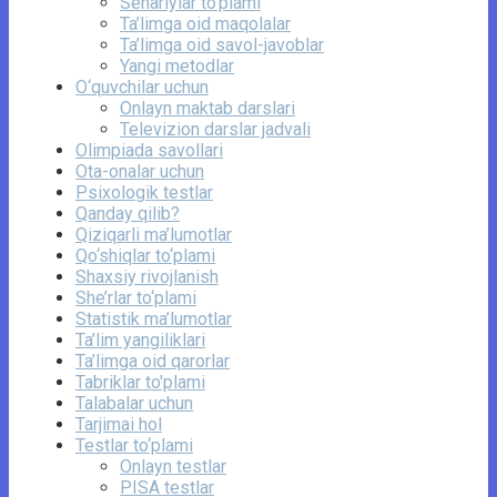
Senariylar to‘plami
Ta’limga oid maqolalar
Ta’limga oid savol-javoblar
Yangi metodlar
O‘quvchilar uchun
Onlayn maktab darslari
Televizion darslar jadvali
Olimpiada savollari
Ota-onalar uchun
Psixologik testlar
Qanday qilib?
Qiziqarli ma’lumotlar
Qo‘shiqlar to‘plami
Shaxsiy rivojlanish
She’rlar to‘plami
Statistik ma’lumotlar
Ta’lim yangiliklari
Ta’limga oid qarorlar
Tabriklar to'plami
Talabalar uchun
Tarjimai hol
Testlar to‘plami
Onlayn testlar
PISA testlar