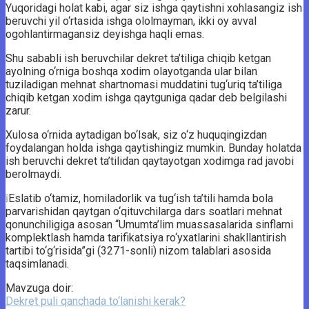
Yuqoridagi holat kabi, agar siz ishga qaytishni xohlasangiz ish
beruvchi yil o‘rtasida ishga ololmayman, ikki oy avval
ogohlantirmagansiz deyishga haqli emas.
Shu sababli ish beruvchilar dekret ta’tiliga chiqib ketgan
ayolning o‘rniga boshqa xodim olayotganda ular bilan
tuziladigan mehnat shartnomasi muddatini tug‘uriq ta’tiliga
chiqib ketgan xodim ishga qaytguniga qadar deb belgilashi
zarur.
Xulosa o‘rnida aytadigan bo‘lsak, siz o‘z huquqingizdan
foydalangan holda ishga qaytishingiz mumkin. Bunday holatda
ish beruvchi dekret ta’tilidan qaytayotgan xodimga rad javobi
berolmaydi.
❕Eslatib o‘tamiz, homiladorlik va tug‘ish ta’tili hamda bola
parvarishidan qaytgan o‘qituvchilarga dars soatlari mehnat
qonunchiligiga asosan “Umumta’lim muassasalarida sinflarni
komplektlash hamda tarifikatsiya ro‘yxatlarini shakllantirish
tartibi to‘g‘risida”gi (3271-sonli) nizom talablari asosida
taqsimlanadi.
Mavzuga doir:
Dekret puli qanchada to‘lanishi kerak?