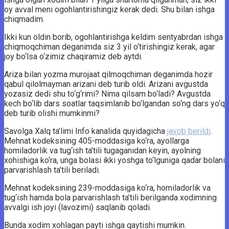
oy avval meni ogohlantirishingiz kerak dedi. Shu bilan ishga
chiqmadim.
Ikki kun oldin borib, ogohlantirishga keldim sentyabrdan ishga
chiqmoqchiman deganimda siz 3 yil o‘tirishingiz kerak, agar
joy bo‘lsa o‘zimiz chaqiramiz deb aytdi.
Ariza bilan yozma murojaat qilmoqchiman deganimda hozir
qabul qilolmayman arizani deb turib oldi. Arizani avgustda
yozasiz dedi shu to‘g‘rimi? Nima qilsam bo‘ladi? Avgustda
kech bo‘lib dars soatlar taqsimlanib bo‘lgandan so‘ng dars yo‘q
deb turib olishi mumkinmi?
Savolga Xalq ta’limi Info kanalida quyidagicha
javob berildi
.
Mehnat kodeksining 405-moddasiga ko‘ra, ayollarga
homiladorlik va tug‘ish ta’tili tugaganidan keyin, ayolning
xohishiga ko‘ra, unga bolasi ikki yoshga to‘lguniga qadar bolani
parvarishlash ta’tili beriladi.
Mehnat kodeksining 239-moddasiga ko‘ra, homiladorlik va
tug‘ish hamda bola parvarishlash ta’tili berilganda xodimning
avvalgi ish joyi (lavozimi) saqlanib qoladi.
Bunda xodim xohlagan payti ishga qaytishi mumkin.