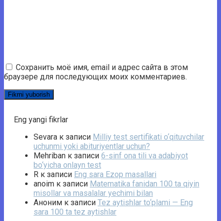
Сохранить моё имя, email и адрес сайта в этом
браузере для последующих моих комментариев.
Eng yangi fikrlar
Sevara
к записи
Milliy test sertifikati o‘qituvchilar
uchunmi yoki abituriyentlar uchun?
Mehriban
к записи
6-sinf ona tili va adabiyot
bo‘yicha onlayn test
R
к записи
Eng sara Ezop masallari
anoim
к записи
Matematika fanidan 100 ta qiyin
misollar va masalalar yechimi bilan
Аноним
к записи
Tez aytishlar to‘plami — Eng
sara 100 ta tez aytishlar