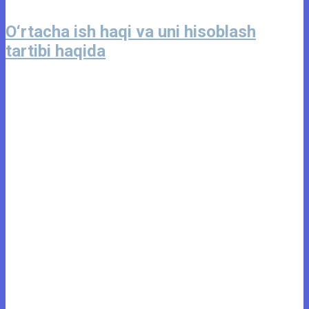
O‘rtacha ish haqi va uni hisoblash
tartibi haqida