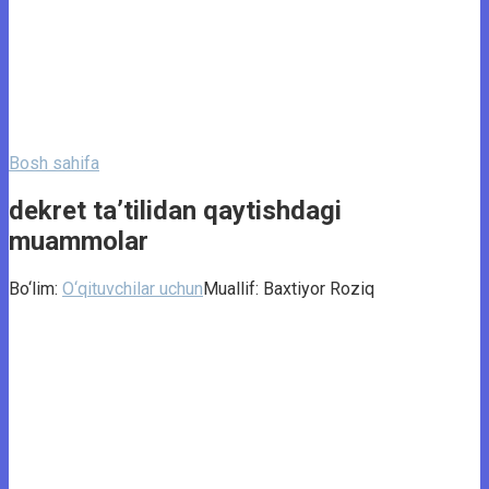
Bosh sahifa
dekret ta’tilidan qaytishdagi
muammolar
Bo‘lim:
O‘qituvchilar uchun
Muallif:
Baxtiyor Roziq