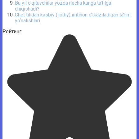
Bu yil o‘qituvchilar yozda necha kunga ta’tilga
chiqishadi?
Chet tilidan kasbiy (ijodiy) imtihon o‘tkaziladigan ta’lim
yo‘nalishlari
Рейтинг