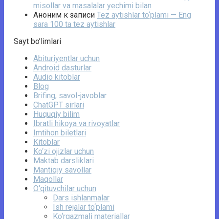
misollar va masalalar yechimi bilan
Аноним
к записи
Tez aytishlar to‘plami — Eng
sara 100 ta tez aytishlar
Sayt bo’limlari
Abituriyentlar uchun
Android dasturlar
Audio kitoblar
Blog
Brifing, savol-javoblar
ChatGPT sirlari
Huquqiy bilim
Ibratli hikoya va rivoyatlar
Imtihon biletlari
Kitoblar
Ko‘zi ojizlar uchun
Maktab darsliklari
Mantiqiy savollar
Maqollar
O‘qituvchilar uchun
Dars ishlanmalar
Ish rejalar to‘plami
Ko‘rgazmali materiallar