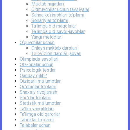
Maktab hujjatlari
O‘qituvchilar uchun tavsiyalar
Sahna ko‘rinishlari to‘plami
Senariylar to‘plami
Ta’limga oid maqolalar
Ta’limga oid savol-javoblar
Yangi metodlar
O‘quvchilar uchun
Onlayn maktab darslari
Televizion darslar jadvali
Olimpiada savollari
Ota-onalar uchun
Psixologik testlar
Qanday qilib?
Qiziqarli ma’lumotlar
Qo‘shiqlar to‘plami
Shaxsiy rivojlanish
She’rlar to‘plami
Statistik ma’lumotlar
Ta’lim yangiliklari
Ta’limga oid qarorlar
Tabriklar to'plami
Talabalar uchun