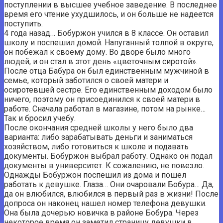
поступлении в высшее учебное заведение. В последнее
время его чтение ухудшилось, и он больше не надеется
поступить.
4 года назад… Бобуржон учился в 8 классе. Он оставил
школу и поспешил домой. Напуганный толпой в округе,
он побежал к своему дому. Во дворе было много
людей, и он стал в этот день «цветочным сиротой».
После отца Бабура он был единственным мужчиной в
семье, который заботился о своей матери и
осиротевшей сестре. Его единственным доходом было
ничего, поэтому он присоединился к своей матери в
работе. Сначала работал в магазине, потом на рынке…
Так и бросил учебу.
После окончания средней школы у него было два
варианта: либо зарабатывать деньги и заниматься
хозяйством, либо готовиться к школе и подавать
документы. Бобуржон выбрал работу. Однако он подал
документы в университет. К сожалению, не повезло.
Однажды Бобуржон поспешил из дома и пошел
работать к девушке. Глаза… Они очаровали Бобура… Да,
да он влюбился, влюбился в первый раз в жизни! После
допроса он наконец нашел номер телефона девушки.
Она была дочерью новичка в районе Бобура. Через
некоторое время он заметил страницу девушки в