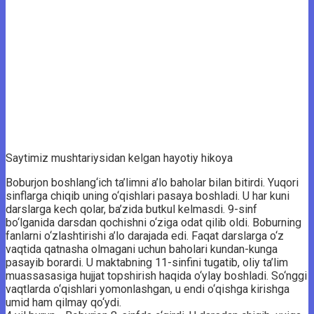
Saytimiz mushtariysidan kelgan hayotiy hikoya
Boburjon boshlang‘ich ta’limni a’lo baholar bilan bitirdi. Yuqori
sinflarga chiqib uning o‘qishlari pasaya boshladi. U har kuni
darslarga kech qolar, ba’zida butkul kelmasdi. 9-sinf
bo‘lganida darsdan qochishni o‘ziga odat qilib oldi. Boburning
fanlarni o‘zlashtirishi a’lo darajada edi. Faqat darslarga o‘z
vaqtida qatnasha olmagani uchun baholari kundan-kunga
pasayib borardi. U maktabning 11-sinfini tugatib, oliy ta’lim
muassasasiga hujjat topshirish haqida o‘ylay boshladi. So‘nggi
vaqtlarda o‘qishlari yomonlashgan, u endi o‘qishga kirishga
umid ham qilmay qo‘ydi.