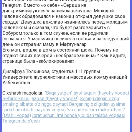
Telegram. Вместо «о себе» «Сердца не
дискриминируются!» написала девушка. Молодой
человек обрадовался и наконец открыл девушке свое
сердце. Девушка вежливо извинилась перед молодым
человеком и сказала, что будет разговаривать с
Бобуром только в том случае, если ее родители
согласятся. У мальчика посинела голова и на следующий
день он отправил маму в Мафтуналар…
Его мать вошла в дом в состоянии шока. Почему не
отдают своих дочерей «необразованным»? Как видите,
страница была «заблокирована».
Дилафруз Толкинова, студентка 111 группы
Университета журналистики и массовых коммуникаций
Узбекистана.
O‘xshash maqolalar:
“Baqa yutgan” ayol taqdiri (hayotiy voqea)
Befarqlikning jazosi! (hayotiy voqea!)
Sening qilgan ezgu
amaling albatta o‘zingga qaytadi
Berganing ozligidan uyalma
(juda ham ibratli hayotiy voqea)
Yaxshilikni kim mukofotladi?
(ta’sirli voqea)
Ibrat uchun: Imtihonda yiqilgan talaba voqeasi
Telegramda o‘qish