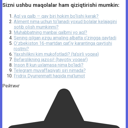
Sizni ushbu maqolalar ham qiziqtirishi mumkin:
Aql va qalb — qay biri hokim bo‘lishi kerak?
Aliment nima uchun to‘lanadi yoxud bolalar kelajagini
sotib olish mumkinmi?
Muhabbatning manbai qalbmi yo aql?
Sening qilgan ezgu amaling albatta o‘zingga qaytadi
Oʻzbekiston 16-martdan qatʼiy karantinga qaytishi
rostmi?
Yaxshilikni kim mukofotladi? (ta’sirli voqea)
Befarqlikning jazosi! (hayotiy voqea!)
Inson 8 kun uxlamasa nima bo‘ladi?
Telegram muvaffaqiyati siri nimada?
Fridrix Dyurrenmatt haqida ma’lumot
Рейтинг