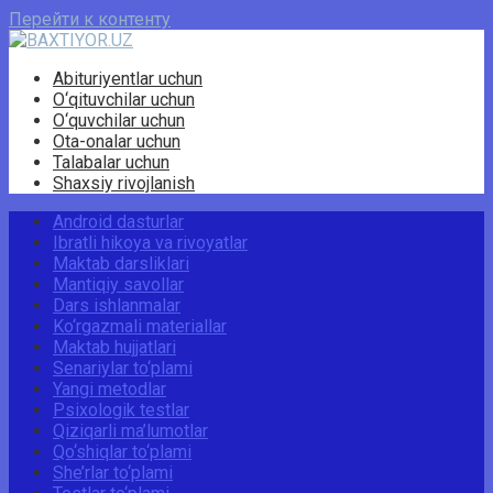
Перейти к контенту
Abituriyentlar uchun
O‘qituvchilar uchun
O‘quvchilar uchun
Ota-onalar uchun
Talabalar uchun
Shaxsiy rivojlanish
Android dasturlar
Ibratli hikoya va rivoyatlar
Maktab darsliklari
Mantiqiy savollar
Dars ishlanmalar
Ko‘rgazmali materiallar
Maktab hujjatlari
Senariylar to‘plami
Yangi metodlar
Psixologik testlar
Qiziqarli ma’lumotlar
Qo‘shiqlar to‘plami
She’rlar to‘plami