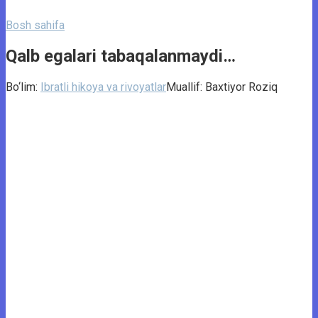
Bosh sahifa
Qalb egalari tabaqalanmaydi…
Bo‘lim:
Ibratli hikoya va rivoyatlar
Muallif:
Baxtiyor Roziq