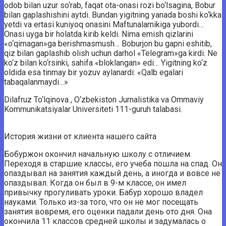
odob bilan uzur so‘rab, faqat ota-onasi rozi bo‘lsagina, Bobur
bilan gaplashishini aytdi. Bundan yigitning yanada boshi ko‘kka
yetdi va ertasi kuniyoq onasini Maftunalarnikiga yubordi…
Onasi uyga bir holatda kirib keldi. Nima emish qizlarini
«o‘qimagan»ga berishmasmush… Boburjon bu gapni eshitib,
qiz bilan gaplashib olish uchun darhol «Telegram»ga kirdi. Ne
ko‘z bilan ko‘rsinki, sahifa «bloklangan» edi… Yigitning ko‘z
oldida esa tinmay bir yozuv aylanardi: «Qalb egalari
tabaqalanmaydi…»
Dilafruz To‘lqinova , O‘zbekiston Jurnalistika va Ommaviy
Kommunikatsiyalar Universiteti 111-guruh talabasi.
История жизни от клиента нашего сайта
Бобуржон окончил начальную школу с отличием.
Переходя в старшие классы, его учеба пошла на спад. Он
опаздывал на занятия каждый день, а иногда и вовсе не
опаздывал. Когда он был в 9-м классе, он имел
привычку прогуливать уроки. Бабур хорошо владел
науками. Только из-за того, что он не мог посещать
занятия вовремя, его оценки падали день ото дня. Она
окончила 11 классов средней школы и задумалась о