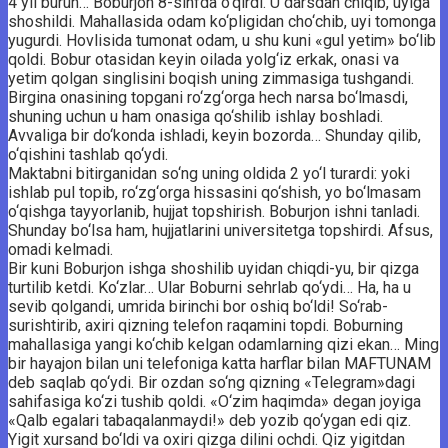
4 yil burun… Boburjon 8-sinfda o‘qirdi. U darsdan chiqib, uyiga
shoshildi. Mahallasida odam ko‘pligidan cho‘chib, uyi tomonga
yugurdi. Hovlisida tumonat odam, u shu kuni «gul yetim» bo‘lib
qoldi. Bobur otasidan keyin oilada yolg‘iz erkak, onasi va
yetim qolgan singlisini boqish uning zimmasiga tushgandi.
Birgina onasining topgani ro‘zg‘orga hech narsa bo‘lmasdi,
shuning uchun u ham onasiga qo‘shilib ishlay boshladi.
Avvaliga bir do‘konda ishladi, keyin bozorda… Shunday qilib,
o‘qishini tashlab qo‘ydi.
Maktabni bitirganidan so‘ng uning oldida 2 yo‘l turardi: yoki
ishlab pul topib, ro‘zg‘orga hissasini qo‘shish, yo bo‘lmasam
o‘qishga tayyorlanib, hujjat topshirish. Boburjon ishni tanladi.
Shunday bo‘lsa ham, hujjatlarini universitetga topshirdi. Afsus,
omadi kelmadi.
Bir kuni Boburjon ishga shoshilib uyidan chiqdi-yu, bir qizga
turtilib ketdi. Ko‘zlar… Ular Boburni sehrlab qo‘ydi… Ha, ha u
sevib qolgandi, umrida birinchi bor oshiq bo‘ldi! So‘rab-
surishtirib, axiri qizning telefon raqamini topdi. Boburning
mahallasiga yangi ko‘chib kelgan odamlarning qizi ekan… Ming
bir hayajon bilan uni telefoniga katta harflar bilan MAFTUNAM
deb saqlab qo‘ydi. Bir ozdan so‘ng qizning «Telegram»dagi
sahifasiga ko‘zi tushib qoldi. «O‘zim haqimda» degan joyiga
«Qalb egalari tabaqalanmaydi!» deb yozib qo‘ygan edi qiz.
Yigit xursand bo‘ldi va oxiri qizga dilini ochdi. Qiz yigitdan