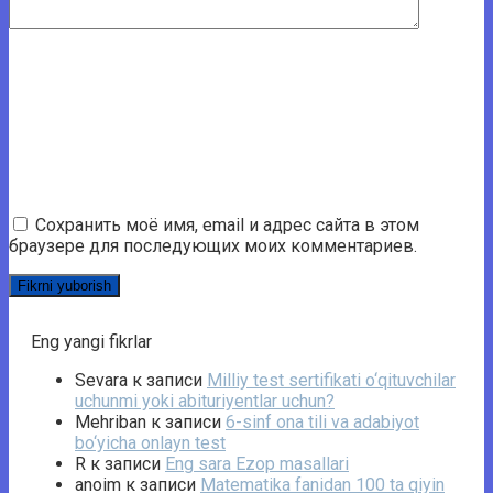
Сохранить моё имя, email и адрес сайта в этом
браузере для последующих моих комментариев.
Eng yangi fikrlar
Sevara
к записи
Milliy test sertifikati o‘qituvchilar
uchunmi yoki abituriyentlar uchun?
Mehriban
к записи
6-sinf ona tili va adabiyot
bo‘yicha onlayn test
R
к записи
Eng sara Ezop masallari
anoim
к записи
Matematika fanidan 100 ta qiyin