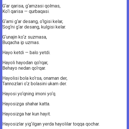
G‘ar qarisa, g‘amzasi qolmas,
Ko‘l qarisa — qurbaqasi.
G‘arni g‘ar desang, o‘lgisi kelar,
Sog‘ni g‘ar desang, kulgisi kelar.
G‘unajin ko‘z suzmasa,
Buqacha ip uzmas.
Hayo ketdi — balo yetdi.
Hayoli hayodan qo‘rqar,
Behayo nedan qo‘rqar.
Hayolisi bola ko‘rsa, onaman der,
Tannozlari o‘z bolasini ukam der.
Hayosi yo‘qning imoni yo‘q.
Hayosizga shahar katta.
Hayosizga har kun hayit.
Hayosizlar yig‘ilgan yerda hayolilar toqqa qochar.