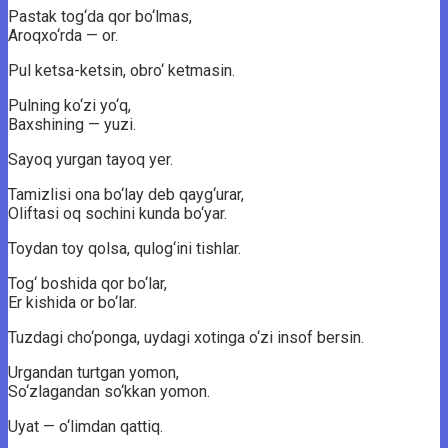
Pastak tog‘da qor bo‘lmas,
Aroqxo‘rda — or.
Pul ketsa-ketsin, obro‘ ketmasin.
Pulning ko‘zi yo‘q,
Baxshining — yuzi.
Sayoq yurgan tayoq yer.
Tamizlisi ona bo‘lay deb qayg‘urar,
Oliftasi oq sochini kunda bo‘yar.
Toydan toy qolsa, qulog‘ini tishlar.
Tog‘ boshida qor bo‘lar,
Er kishida or bo‘lar.
Tuzdagi cho‘ponga, uydagi xotinga o‘zi insof bersin.
Urgandan turtgan yomon,
So‘zlagandan so‘kkan yomon.
Uyat — o‘limdan qattiq.