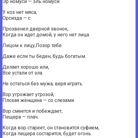
Эр номуси — эль номуси.
У коз нет мяса,
Орсизда — с.
Прозвенел дверной звонок,
Когда он идет домой, у него нет лица.
Лицом к лицу,Позор тебе.
Даже если ты беден, будь богатым.
Делает хорошо или,
Все устали от зла.
Не остаться без мужа, веря играть.
Вор угрожает угрозой,
Плохая женщина — со слезами.
Вор смеется и побеждает,
Пещера — плач.
Когда вор стареет, он становится суфием,
Когда пещера состарится, будет огонь.