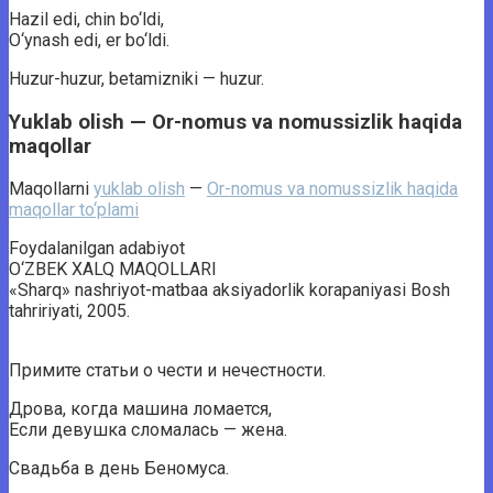
Hazil edi, chin bo‘ldi,
O‘ynash edi, er bo‘ldi.
Huzur-huzur, betamizniki — huzur.
Yuklab olish — Or-nomus va nomussizlik haqida
maqollar
Maqollarni
yuklab olish
—
Or-nomus va nomussizlik haqida
maqollar to‘plami
Foydalanilgan adabiyot
O‘ZBEK XALQ MAQOLLARI
«Sharq» nashriyot-matbaa aksiyadorlik korapaniyasi Bosh
tahririyati, 2005.
Примите статьи о чести и нечестности.
Дрова, когда машина ломается,
Если девушка сломалась — жена.
Свадьба в день Беномуса.