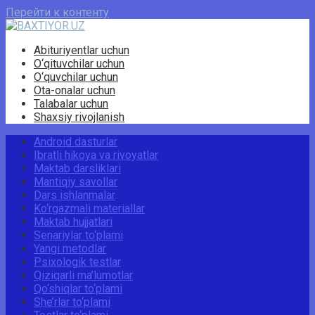
Перейти к контенту
Abituriyentlar uchun
O‘qituvchilar uchun
O‘quvchilar uchun
Ota-onalar uchun
Talabalar uchun
Shaxsiy rivojlanish
Android dasturlar
Ibratli hikoya va rivoyatlar
Maktab darsliklari
Mantiqiy savollar
Dars ishlanmalar
Ko‘rgazmali materiallar
Maktab hujjatlari
Senariylar to‘plami
Yangi metodlar
Psixologik testlar
Qiziqarli ma’lumotlar
Qo‘shiqlar to‘plami
She’rlar to‘plami