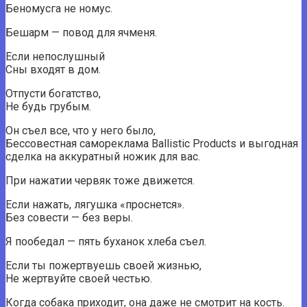
Беномусга не номус.
Бешарм — повод для ячменя.
Если непослушный
Сны входят в дом.
Отпусти богатство,
Не будь грубым.
Он съел все, что у него было,
Бессовестная самореклама Ballistic Products и выгодная
сделка на аккуратный ножик для вас.
При нажатии червяк тоже движется.
Если нажать, лягушка «проснется».
Без совести — без веры.
Я пообедал — пять буханок хлеба съел.
Если ты пожертвуешь своей жизнью,
Не жертвуйте своей честью.
Когда собака приходит, она даже не смотрит на кость.