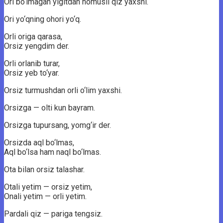
Ori bo‘lmagan yigitdan nomusli qiz yaxshi.
Ori yo‘qning ohori yo‘q.
Orli origa qarasa,
Orsiz yengdim der.
Orli orlanib turar,
Orsiz yeb to‘yar.
Orsiz turmushdan orli o‘lim yaxshi.
Orsizga — olti kun bayram.
Orsizga tupursang, yomg‘ir der.
Orsizda aql bo‘lmas,
Aql bo‘lsa ham naql bo‘lmas.
Ota bilan orsiz talashar.
Otali yetim — orsiz yetim,
Onali yetim — orli yetim.
Pardali qiz — pariga tengsiz.