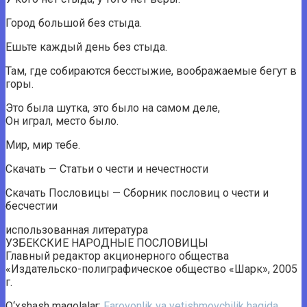
Город большой без стыда.
Ешьте каждый день без стыда.
Там, где собираются бесстыжие, воображаемые бегут в
горы.
Это была шутка, это было на самом деле,
Он играл, место было.
Мир, мир тебе.
Скачать — Статьи о чести и нечестности
Скачать Пословицы — Сборник пословиц о чести и
бесчестии
использованная литература
УЗБЕКСКИЕ НАРОДНЫЕ ПОСЛОВИЦЫ
Главный редактор акционерного общества
«Издательско-полиграфическое общество «Шарк», 2005
г.
O‘xshash maqolalar:
Farovonlik va yetishmovchilik haqida