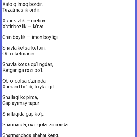
Xato qilmoq bordir,
Tuzatmaslik ordir.
Xotinsizlik — mehnat,
Xotinbozlik — la’nat.
Chin boylik — imon boyligi.
Shavla ketsa-ketsin,
Obro‘ ketmasin.
Shavla ketsa qo‘lingdan,
Ketganiga rozi bo‘l.
Obro‘ qolsa o‘zingda,
Xursand bo‘lib, to‘ylar qil.
Shallaqi ko‘pirsa,
Gap aytmay tupur.
Shallaqida gap ko‘p.
Sharmanda, oxir qolar armonda.
Sharmandaga shahar keng.