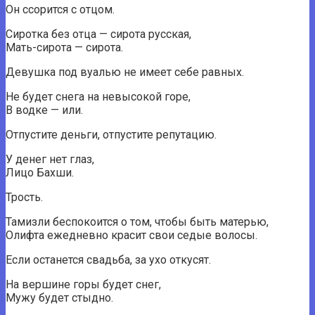
Он ссорится с отцом.
Сиротка без отца — сирота русская,
Мать-сирота — сирота.
Девушка под вуалью не имеет себе равных.
Не будет снега на невысокой горе,
В водке — или.
Отпустите деньги, отпустите репутацию.
У денег нет глаз,
Лицо Бахши.
Трость.
Тамизли беспокоится о том, чтобы быть матерью,
Олифта ежедневно красит свои седые волосы.
Если останется свадьба, за ухо откусят.
На вершине горы будет снег,
Мужу будет стыдно.