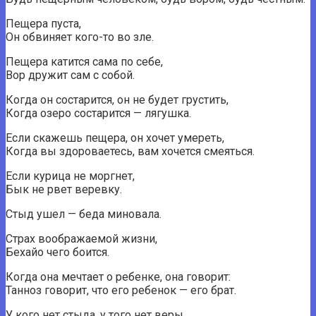
Пещера пуста,
Он обвиняет кого-то во зле.
Пещера катится сама по себе,
Вор дружит сам с собой.
Когда он состарится, он не будет грустить,
Когда озеро состарится — лягушка.
Если скажешь пещера, он хочет умереть,
Когда вы здороваетесь, вам хочется смеяться.
Если курица не моргнет,
Бык не рвет веревку.
Стыд ушел — беда миновала.
Страх воображаемой жизни,
Бехайо чего боится.
Когда она мечтает о ребенке, она говорит:
Танноз говорит, что его ребенок — его брат.
У кого нет стыда, у того нет веры.