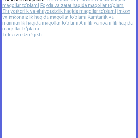
maqollar to‘plami
Foyda va zarar haqida maqollar to‘plami
Ehtiyotkorlik va ehtiyotsizlik haqida maqollar to‘plami
Imkon
va imkonsizlik haqida maqollar to‘plami
Kamtarlik va
manmanlik haqida maqollar to‘plami
Ahillik va noahillik haqida
maqollar to‘plami
Telegramda o‘qish