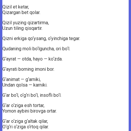
Qizil et ketar,
Qizargan bet qolar.
Qizil yuzing qizartirma,
Uzun tiling qisqartir.
Qizni erkiga qo‘ysang, o‘yinchiga tegar.
Qudaning moli bo‘lguncha, ori bo‘l.
G‘ayrat — otda, hayo — ko‘zda.
G‘ayrati borning imoni bor.
G‘animat — g‘arniki,
Undan qolsa — karniki.
G‘ar bo‘l, o‘g‘ri bo‘l, insofli bo‘l.
G‘ar o‘ziga esh tortar,
Yomon aybini birovga ortar.
G‘ar o‘ziga g‘altak qilar,
O‘g‘ri o‘ziga o‘rtoq qilar.