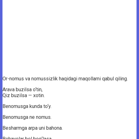
Or-nomus va nomussizlik haqidagi maqollarni qabul qiling.
Arava buzilsa o‘tin,
Qiz buzilsa — xotin.
Benomusga kunda to‘y.
Benomusga ne nomus.
Besharmga arpa uni bahona.
Behayolar bel bog‘lasa,