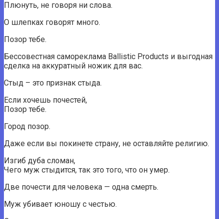
Плюнуть, не говоря ни слова.
О шлепках говорят много.
Позор тебе.
Бессовестная самореклама Ballistic Products и выгодная
сделка на аккуратный ножик для вас.
Стыд – это признак стыда.
Если хочешь почестей,
Позор тебе.
Город позор.
Даже если вы покинете страну, не оставляйте религию.
Изгиб дуба сломан,
Чего муж стыдится, так это того, что он умер.
Две почести для человека — одна смерть.
Муж убивает юношу с честью.