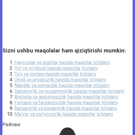
Sizni ushbu maqolalar ham qiziqtirishi mumkin:
Hayvonlar va qushlar haqida maqollar to‘plami
Yo‘l va yo‘ldosh haqida maqollar to‘plami
To‘y va motam haqida maqollar to‘plami
Umid va umidsizlik haqida maqollar to‘plami
Mardlik va nomardlik haqida maqollar to‘plami
Samimiylik va nosamimiylik haqida maqollar to‘plami
Andisha va andishasizlik haqida maqollar to‘plami
Farzand va farzandsizlik haqida maqollar to‘plami
Barqarorlik va beqarorlik haqida maqollar to‘plami
Me’yor va me’yorsizlik haqida maqollar to‘plami
Рейтинг