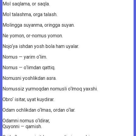
Mol saqlama, or saqla.
Mol talashma, orga talash.
Molingga suyanma, oringga suyan.
Ne yomon, or-nomus yomon.
Nojo‘ya ishdan yosh bola ham uyalar.
Nomus — yarim o‘lim.
Nomus — o‘limdan qattiq.
Nomusni yoshlikdan asra.
Nomussiz yurmoqdan nomusli o‘lmoq yaxshi.
Obro‘ isitar, uyat kuydirar.
Odam ochlikdan o‘lmas, ordan o‘lar.
Odamni nomus o‘ldirar,
Quyonni — qamish.