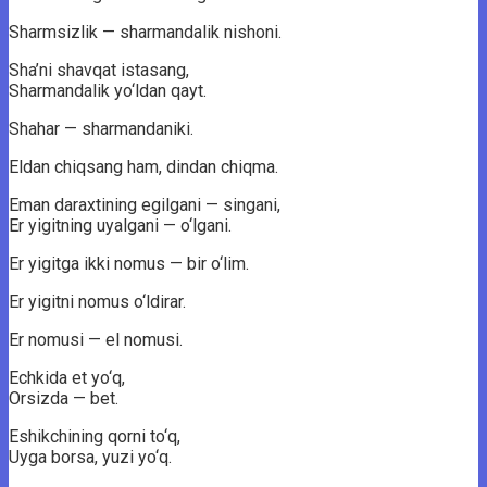
Sharmsizlik — sharmandalik nishoni.
Sha’ni shavqat istasang,
Sharmandalik yo‘ldan qayt.
Shahar — sharmandaniki.
Eldan chiqsang ham, dindan chiqma.
Eman daraxtining egilgani — singani,
Er yigitning uyalgani — o‘lgani.
Er yigitga ikki nomus — bir o‘lim.
Er yigitni nomus o‘ldirar.
Er nomusi — el nomusi.
Echkida et yo‘q,
Orsizda — bet.
Eshikchining qorni to‘q,
Uyga borsa, yuzi yo‘q.