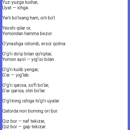
Yuz-yuzga tushar,
Uyat — ichga.
Yarli bo‘lsang ham, orli bo‘l.
Yaxshi qilar or,
Yomondan hamma bezor.
O‘ynashga ishonib, ersiz qolma.
O‘g‘ri do‘qi bilan qo‘rqitar,
Yomon ayol — yig‘isi bilan.
O‘g‘ri kulib yengar,
G‘ar — yig‘lab.
O‘g‘ri qarisa, so‘fi bo‘lar,
G‘ar qarisa, otin bo‘lar.
O‘g‘rining ishiga to‘g‘ri uyalar.
Qatorda nori borning ori bor.
Qiz bor — naf tekizar,
Qiz bor — gap tekizar.