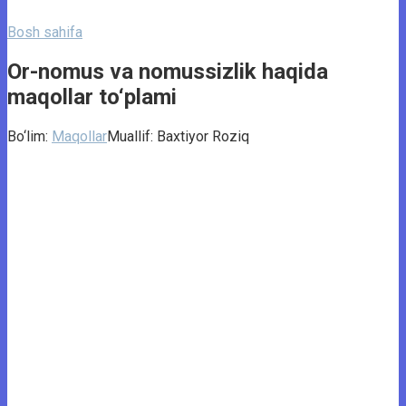
Bosh sahifa
Or-nomus va nomussizlik haqida
maqollar to‘plami
Bo‘lim:
Maqollar
Muallif:
Baxtiyor Roziq