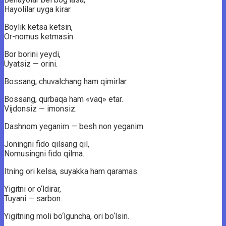
Hayolilar uyga kirar.
Boylik ketsa ketsin,
Or-nomus ketmasin.
Bor borini yeydi,
Uyatsiz — orini.
Bossang, chuvalchang ham qimirlar.
Bossang, qurbaqa ham «vaq» etar.
Vijdonsiz — imonsiz.
Dashnom yeganim — besh non yeganim.
Joningni fido qilsang qil,
Nomusingni fido qilma.
Itning ori kelsa, suyakka ham qaramas.
Yigitni or o‘ldirar,
Tuyani — sarbon.
Yigitning moli bo‘lguncha, ori bo‘lsin.