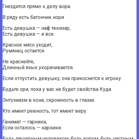
Гнездится прямо к делу вора.
В ряду есть батончик нори.
Есть девушка — наф текизар,
Есть девушка — и все.
Красное мясо уходит,
Румянец остается.
Не краснейте,
Длинный язык укорачивается.
Если отпустить девушку, она прикоснется к игроку.
Будьте ори, пока у вас не будет свойства Куда.
Энтузиазм в коне, скромность в глазах.
Кто имеет ревность, тот имеет веру.
Ганимат — гарники,
Если осталось — карники.
Будь пещерным человеком, будь вором, будь честным.