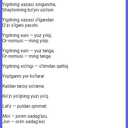
Yigitning sazasi singuncha,
Shaytonning bo‘yni uzilsin.
Yigitning sazasi o‘lgandan
O‘zi o‘lgani yaxshi.
Yigitning xuni — yuz yilqi,
Or-nomusi — ming yilqi.
Yigitning xuni — yuz tanga,
Or-nomusi — ming tanga.
Yigitning xo‘rligi — o‘limdan qattiq.
Yiqilganni yer ko‘tarar.
Kaldan taroq so‘rama.
Ko‘zi yo‘qning yuzi yo‘q.
Lafz — puldan qimmat.
Mol — jonim sadag‘asi,
Jon — orim sadag‘asi.