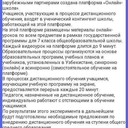
зарубежными партнерами создана платформа «Онлайн-
школа».
Учащиеся, участвующие в процессе дистанционного
обучения, входят в ученический контингент школы,
работающей на этой платформе.
На этой платформе размещены материалы онлайн-
уроков по всем предметам в рамках государственной
программы для 7 класса общеобразовательной школы.
Каждый видеоурок на платформе длится до 9 минут.
Образовательные процессы организуются на основе
образовательных программ, учебных планов и
учебников, установленных в Узбекистане, синхронно
(онлайн) и асинхронно (самостоятельное обучение на
платформе).
В процессах дистанционного обучения учащимся,
изучающим учебную программу на экране,
предоставляется перерыв каждые 20 минут.
Педагоги, назначенные на дистанционное обучение,
индивидуально работают с отстающими в обучении
учащимися.
По результатам этого эксперимента в дальнейшем
будут подготовлены необходимые предложения по
внедрению дистанционного обучения на ступени общего
среднего образования.