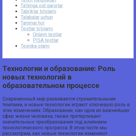
Ta’limga oid qarorlar
Tabriklar to'plami
Talabalar uchun
Tarjimai hol
Testlar to‘plami
Onlayn testlar
PISA testlar
Texnika olami
Технологии и образование: Роль
новых технологий в
образовательном процессе
Современный мир развивается стремительными
темпами, и новые технологии играют ключевую роль в
этих изменениях. Образование, как одна из важнейших
сфер жизни человека, также претерпевает
значительные преобразования под влиянием
технологического прогресса. В этом посте мы
рассмотрим, как новые технологии изменяют