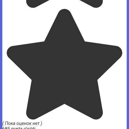
( Пока оценок нет )
685 marta o'qildi