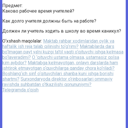
Предмет:
Каково рабочее время учителей?
Как долго учителя должны быть на работе?
Должен ли учитель ходить в школу во время каникул?
O‘xshash maqolalar:
Maktab rahbar xodimlaridan oylik va
haftalik ish reja talab qilinishi to‘g‘rimi?
Maktablarda dars
bo‘lmagan payt ya’ni kuzgi ta’til vaqti o‘qituvchi ishga kelmasa
bo‘laveradimi?
O ‘qituvchi ustama olmasa, ustamasiz qolsa
kim aybdor?
Maktabga kelmayotgan, onlayn darslarda ham
ishtirok etmayotgan o‘quvchilarga qanday chora ko‘riladi?
Boshlang‘ich sinf o‘qituvchilari shanba kuni ishga borishi
shartmi?
Surxondaryoda dirеktor o‘rinbosarlari ommaviy
ravishda suhbatdan o‘tkazilishi qonununiymi?
Telegramda o‘qish