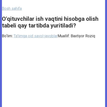
Bosh sahifa
O‘qituvchilar ish vaqtini hisobga olish
tabeli qay tartibda yuritiladi?
Bo‘lim:
Ta’limga oid savol-javoblar
Muallif:
Baxtiyor Roziq