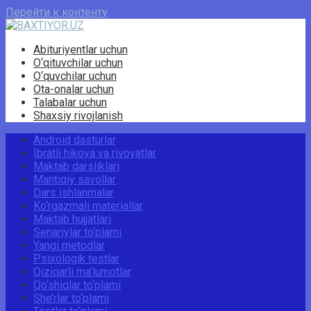
Перейти к контенту
Abituriyentlar uchun
O‘qituvchilar uchun
O‘quvchilar uchun
Ota-onalar uchun
Talabalar uchun
Shaxsiy rivojlanish
Android dasturlar
Ibratli hikoya va rivoyatlar
Maktab darsliklari
Mantiqiy savollar
Dars ishlanmalar
Ko‘rgazmali materiallar
Maktab hujjatlari
Senariylar to‘plami
Yangi metodlar
Psixologik testlar
Qiziqarli ma’lumotlar
Qo‘shiqlar to‘plami
She’rlar to‘plami