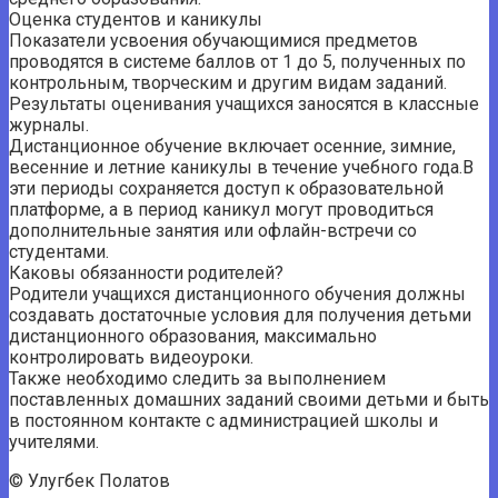
Оценка студентов и каникулы
Показатели усвоения обучающимися предметов
проводятся в системе баллов от 1 до 5, полученных по
контрольным, творческим и другим видам заданий.
Результаты оценивания учащихся заносятся в классные
журналы.
Дистанционное обучение включает осенние, зимние,
весенние и летние каникулы в течение учебного года.В
эти периоды сохраняется доступ к образовательной
платформе, а в период каникул могут проводиться
дополнительные занятия или офлайн-встречи со
студентами.
Каковы обязанности родителей?
Родители учащихся дистанционного обучения должны
создавать достаточные условия для получения детьми
дистанционного образования, максимально
контролировать видеоуроки.
Также необходимо следить за выполнением
поставленных домашних заданий своими детьми и быть
в постоянном контакте с администрацией школы и
учителями.
© Улугбек Полатов