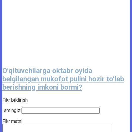
O‘qituvchilarga oktabr oyida
belgilangan mukofot pulini hozir to‘lab
berishning imkoni bormi?
Fikr bildirish
Ismingiz
Fikr matni