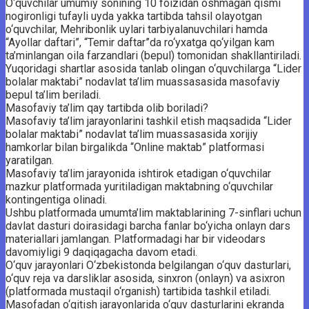
O‘quvchilar umumiy sonining 10 foizidan oshmagan qismi
nogironligi tufayli uyda yakka tartibda tahsil olayotgan
o‘quvchilar, Mehribonlik uylari tarbiyalanuvchilari hamda
“Ayollar daftari”, “Temir daftar”da ro‘yxatga qo‘yilgan kam
ta’minlangan oila farzandlari (bepul) tomonidan shakllantiriladi.
Yuqoridagi shartlar asosida tanlab olingan o‘quvchilarga “Lider
bolalar maktabi” nodavlat ta’lim muassasasida masofaviy
bepul ta’lim beriladi.
Masofaviy ta’lim qay tartibda olib boriladi?
Masofaviy ta’lim jarayonlarini tashkil etish maqsadida “Lider
bolalar maktabi” nodavlat ta’lim muassasasida xorijiy
hamkorlar bilan birgalikda “Online maktab” platformasi
yaratilgan.
Masofaviy ta’lim jarayonida ishtirok etadigan o‘quvchilar
mazkur platformada yuritiladigan maktabning o‘quvchilar
kontingentiga olinadi.
Ushbu platformada umumta’lim maktablarining 7-sinflari uchun
davlat dasturi doirasidagi barcha fanlar bo‘yicha onlayn dars
materiallari jamlangan. Platformadagi har bir videodars
davomiyligi 9 daqiqagacha davom etadi.
O‘quv jarayonlari O‘zbekistonda belgilangan o‘quv dasturlari,
o‘quv reja va darsliklar asosida, sinxron (onlayn) va asixron
(platformada mustaqil o‘rganish) tartibida tashkil etiladi.
Masofadan o‘qitish jarayonlarida o‘quv dasturlarini ekranda