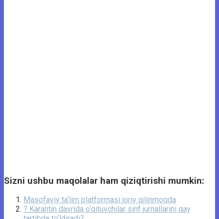
Sizni ushbu maqolalar ham qiziqtirishi mumkin:
Masofaviy taʼlim platformasi joriy qilinmoqda
? Karantin davrida o‘qituvchilar sinf jurnallarini qay
tartibda to‘ldiradi?