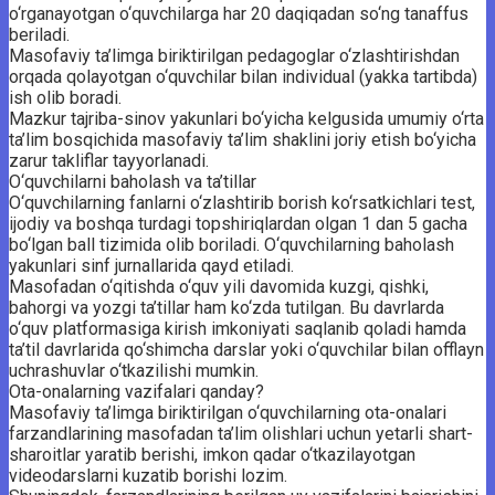
o‘rganayotgan o‘quvchilarga har 20 daqiqadan so‘ng tanaffus
beriladi.
Masofaviy ta’limga biriktirilgan pedagoglar o‘zlashtirishdan
orqada qolayotgan o‘quvchilar bilan individual (yakka tartibda)
ish olib boradi.
Mazkur tajriba-sinov yakunlari bo‘yicha kelgusida umumiy o‘rta
ta’lim bosqichida masofaviy ta’lim shaklini joriy etish bo‘yicha
zarur takliflar tayyorlanadi.
O‘quvchilarni baholash va ta’tillar
O‘quvchilarning fanlarni o‘zlashtirib borish ko‘rsatkichlari test,
ijodiy va boshqa turdagi topshiriqlardan olgan 1 dan 5 gacha
bo‘lgan ball tizimida olib boriladi. O‘quvchilarning baholash
yakunlari sinf jurnallarida qayd etiladi.
Masofadan o‘qitishda o‘quv yili davomida kuzgi, qishki,
bahorgi va yozgi ta’tillar ham ko‘zda tutilgan. Bu davrlarda
o‘quv platformasiga kirish imkoniyati saqlanib qoladi hamda
ta’til davrlarida qo‘shimcha darslar yoki o‘quvchilar bilan offlayn
uchrashuvlar o‘tkazilishi mumkin.
Ota-onalarning vazifalari qanday?
Masofaviy ta’limga biriktirilgan o‘quvchilarning ota-onalari
farzandlarining masofadan ta’lim olishlari uchun yetarli shart-
sharoitlar yaratib berishi, imkon qadar o‘tkazilayotgan
videodarslarni kuzatib borishi lozim.