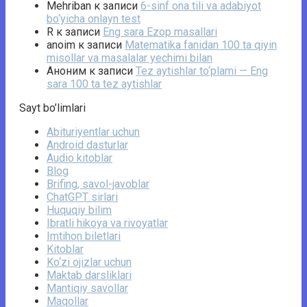
Mehriban
к записи
6-sinf ona tili va adabiyot
bo‘yicha onlayn test
R
к записи
Eng sara Ezop masallari
anoim
к записи
Matematika fanidan 100 ta qiyin
misollar va masalalar yechimi bilan
Аноним
к записи
Tez aytishlar to‘plami — Eng
sara 100 ta tez aytishlar
Sayt bo’limlari
Abituriyentlar uchun
Android dasturlar
Audio kitoblar
Blog
Brifing, savol-javoblar
ChatGPT sirlari
Huquqiy bilim
Ibratli hikoya va rivoyatlar
Imtihon biletlari
Kitoblar
Ko‘zi ojizlar uchun
Maktab darsliklari
Mantiqiy savollar
Maqollar