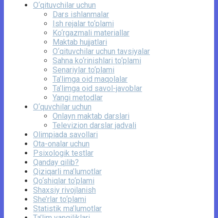
O‘qituvchilar uchun
Dars ishlanmalar
Ish rejalar to‘plami
Ko‘rgazmali materiallar
Maktab hujjatlari
O‘qituvchilar uchun tavsiyalar
Sahna ko‘rinishlari to‘plami
Senariylar to‘plami
Ta’limga oid maqolalar
Ta’limga oid savol-javoblar
Yangi metodlar
O‘quvchilar uchun
Onlayn maktab darslari
Televizion darslar jadvali
Olimpiada savollari
Ota-onalar uchun
Psixologik testlar
Qanday qilib?
Qiziqarli ma’lumotlar
Qo‘shiqlar to‘plami
Shaxsiy rivojlanish
She’rlar to‘plami
Statistik ma’lumotlar
Ta’lim yangiliklari