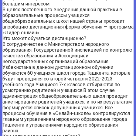
большим интересом.
В целях постепенного внедрения данной практики в
образовательные процессы учащихся
общеобразовательных школ нашей страны проходит
апробацию дистанционная форма обучения — программа
«Лидер онлайн».
Кто может обучаться дистанционно?
В сотрудничестве с Министерством народного
образования, Государственной инспекцией по контролю
качества образования и Ассоциацией
негосударственных организаций образования
Узбекистана в данном дистанционном обучении
обучаются 60 учащихся школ города Ташкента, которые
будут проводится со второй четверти 2022-2023
учебного года Учащиеся 7-х классов отбираются по
усмотрению родителей и учащихся.В этом случае
администрация общеобразовательных школ проводит
анкетирование родителей учащихся, и по их результатам
формируется список допущенных учащихся. Все
процессы обучения в «Онлайн-школе» контролируются
главным управлением народного образования города
Ташкента и управлениями народного образования
района.