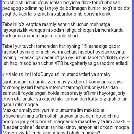
topshirish uchun o‘quv ishlari bo‘yicha direktor o‘rinbosari
pedagog xodimning ish joyida bo‘lmagan kunlari to‘g‘risida o‘z
vaqtida kadrlar xizmatini xabardor qilib borishi kerak.
Tabelni o‘z vaqtida rasmiylashtirish uchun mehnatga
layoqasizlik varaqasini xodim ishga chiqqan birinchi kunda
kadrlar xizmatiga taqdim etishi shart.
Tabel yurituvchi tomonidan har oyning 15-sanasiga qadar
hisobot oyining birinchi yarmi uchun, hisobot oyidan keyingi
oyning 1-sanasiga qadar o‘tgan oy uchun tabel to‘ldirilib, oylik
ish haqi hisoblash uchun XTB buxgalteriyasiga taqdim etiladi.
👉Xalq ta’limi InfoDunyo ta’lim standartlari va amaliy
tajribasidan ma’lumki, zamonaviy axborot-kommunikatsiya
texnologiyalari hamda internet tarmog‘i imkoniyatlaridan
samarali foydalangan holda masofaviy ta’limni hayotga joriy
etish ota-onalar va o‘quvchilar tomonidan katta qiziqish bilan
qabul qilinmoqda.
Mazkur amaliyotni yurtimiz umumta’lim maktablari
o‘quvchilarining ta’lim olish jarayonlariga ham bosqichma
bosqich joriy etib borish maqsadida masofaviy ta’lim shakli —
“Leader online” dasturi tajriba-sinov jarayonlari o‘tkazilmoqda.
Masofaviy ta’limda kimlar tahsil olishi mumkin?