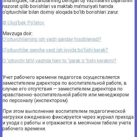
Shuningdek, farzandlarining berilgan uy vazifalarini bajarishini
nazorat qilib borishlari va maktab ma’muriyati hamda
o‘qituvchilar bilan doimiy aloqada bo‘lib borishlari zarur.
© Ulug‘bek Po‘latov
Mavzuga doir:
O‘qituvchilarning ish vaqti qanday hisoblanadi?
O‘qituvchilar qancha vaqt ish joyida bo‘lishi kerak?
O ‘qituvchi ta’til vaqtida ham to ‘garak o ‘tishi kerakmi?
Учет рабочего времени педагогов осуществляется
заместителем директора по воспитательной работе, в
случае его отсутствия — заместителем директора по
нравственно-воспитательной работе или менеджером
по персоналу (инспектором).
При этом выполнение воспитателем педагогической
нагрузки ежедневно фиксируется через журнал прихода
и ухода с работы и отражается в месячном табеле учета
рабочего времени.