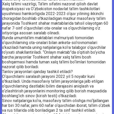
Xalq ta’limi vazirligi, Ta’lim sifatini nazorat qilish davlat
inspeksiyasi va O‘zbekiston nodavlat ta’lim tashkilotlari
uyushmasi hamkorligida 2022-2023 o‘quv yilining ikkinchi
choragidan boshlab o‘tkaziladigan mazkur masofaviy ta’lim
jarayonida Toshkent shahar maktablarida tahsil olayotgan 60
nafar 7-sinf o‘quvchilari ota-onalar va o‘quvchilarning o‘z
ixtiyoriga asosan saralab olinadi.
Bunda umumta’lim maktablari ma’muriyati tomonidan
o‘quvchilarning ota-onalari bilan anketa-so‘rovnomalari
o‘kaziladi hamda uning natijalariga ko‘ra talabgor o‘quvchilar
ro‘yxati shakllantiriladi. “Onlayn maktab”da o‘qitish bo‘yicha
barcha jarayonlar Toshkent shahar xalq ta’limi bosh
boshqarmasi hamda tuman xalq ta’limi bo‘limlari tomonidan
nazorat qilib boriladi.
Tanlov jarayonlari qanday tashkil etiladi?
O‘quvchilarni saralash jarayoni 2022 yil 5 noyabr kuni
o‘tkaziladi. Unda masofaviy ta’lim jarayonlariga jalb etilgan
o‘quvchilarning dastlabki bilim darajasini aniqlash va
o‘zlashtirish jarayonlarini monitoring qilib borish maqsadida
boshlang‘ich sinov (kirish testi) o‘tkaziladi.
Sinov natijalariga ko‘ra, masofaviy ta’lim olishga mo‘ljallangan
har biri 30 nafar, jami 60 nafar o‘quvchidan iborat, ta’lim o‘zbek
va rus tillarida olib boriladigan 2 ta sinf tashkil etiladi.