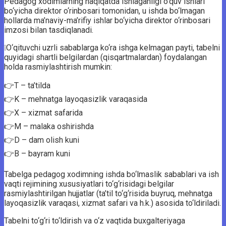
Pedagog xodimlarning haqiqatda ishlaganligi o‘quv ishlari
bo‘yicha direktor o‘rinbosari tomonidan, u ishda bo‘lmagan
hollarda ma’naviy-ma’rifiy ishlar bo‘yicha direktor o‘rinbosari
imzosi bilan tasdiqlanadi.
❕O‘qituvchi uzrli sabablarga ko‘ra ishga kelmagan payti, tabelni
quyidagi shartli belgilardan (qisqartmalardan) foydalangan
holda rasmiylashtirish mumkin:
👉T – ta’tilda
👉K – mehnatga layoqasizlik varaqasida
👉X – xizmat safarida
👉M – malaka oshirishda
👉D – dam olish kuni
👉B – bayram kuni
Tabelga pedagog xodimning ishda bo‘lmaslik sabablari va ish
vaqti rejimining xususiyatlari to‘g‘risidagi belgilar
rasmiylashtirilgan hujjatlar (ta’til to‘g‘risida buyruq, mehnatga
layoqasizlik varaqasi, xizmat safari va h.k.) asosida to‘ldiriladi.
Tabelni to‘g‘ri to‘ldirish va o‘z vaqtida buxgalteriyaga