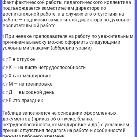
Факт фактической работы педагогического коллектива
подтверждается заместителем директора по
воспитательной работе, а в случаях его отсутствия на
работе — подписью заместителя директора по духовно-
воспитательной работе.
❕ При неявке преподавателя на работу по уважительным
причинам вывеску можно оформить следующими
условными знаками (аббревиатурами):
👉T в отпуске
👉К — на листе нетрудоспособности
👉X в командировке
👉М — на тренировке
👉Д — выходной день
👉В это праздник
Таблица заполняется на основании оформленных
документов (приказ об отпуске, бланке
нетрудоспособности, командировке и др.) с указанием
причин отсутствия педагога на работе и особенностей
режима рабочего времени.