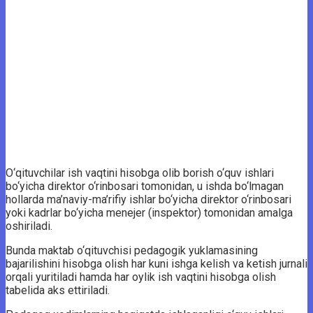
O‘qituvchilar ish vaqtini hisobga olib borish o‘quv ishlari
bo‘yicha direktor o‘rinbosari tomonidan, u ishda bo‘lmagan
hollarda ma’naviy-ma’rifiy ishlar bo‘yicha direktor o‘rinbosari
yoki kadrlar bo‘yicha menejer (inspektor) tomonidan amalga
oshiriladi.
Bunda maktab o‘qituvchisi pedagogik yuklamasining
bajarilishini hisobga olish har kuni ishga kelish va ketish jurnali
orqali yuritiladi hamda har oylik ish vaqtini hisobga olish
tabelida aks ettiriladi.