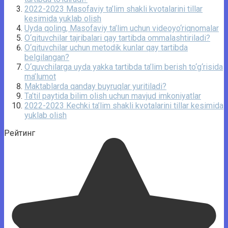
2022-2023 Masofaviy ta’lim shakli kvotalarini tillar
kesimida yuklab olish
Uyda qoling, Masofaviy ta’lim uchun videoyo‘riqnomalar
O‘qituvchilar tajribalari qay tartibda ommalashtiriladi?
O‘qituvchilar uchun metodik kunlar qay tartibda
belgilangan?
O‘quvchilarga uyda yakka tartibda ta’lim berish to‘g‘risida
ma’lumot
Maktablarda qanday buyruqlar yuritiladi?
Ta’til paytida bilim olish uchun mavjud imkoniyatlar
2022-2023 Kechki ta’lim shakli kvotalarini tillar kesimida
yuklab olish
Рейтинг