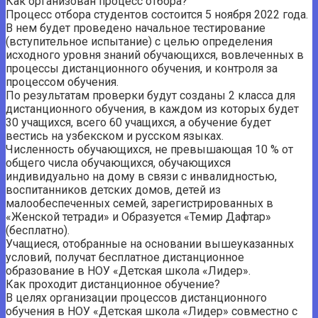
Как организован процесс отбора?
Процесс отбора студентов состоится 5 ноября 2022 года.
В нем будет проведено начальное тестирование
(вступительное испытание) с целью определения
исходного уровня знаний обучающихся, вовлеченных в
процессы дистанционного обучения, и контроля за
процессом обучения.
По результатам проверки будут созданы 2 класса для
дистанционного обучения, в каждом из которых будет
30 учащихся, всего 60 учащихся, а обучение будет
вестись на узбекском и русском языках.
Численность обучающихся, не превышающая 10 % от
общего числа обучающихся, обучающихся
индивидуально на дому в связи с инвалидностью,
воспитанников детских домов, детей из
малообеспеченных семей, зарегистрированных в
«Женской тетради» и Образуется «Темир Дафтар»
(бесплатно).
Учащиеся, отобранные на основании вышеуказанных
условий, получат бесплатное дистанционное
образование в НОУ «Детская школа «Лидер».
Как проходит дистанционное обучение?
В целях организации процессов дистанционного
обучения в НОУ «Детская школа «Лидер» совместно с