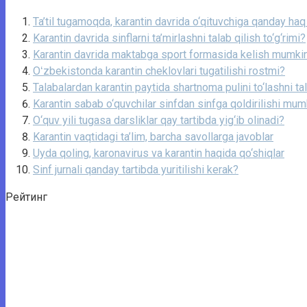
Ta’til tugamoqda, karantin davrida o‘qituvchiga qanday haq 
Karantin davrida sinflarni ta’mirlashni talab qilish to‘g‘rimi?
Karantin davrida maktabga sport formasida kelish mumki
Oʻzbekistonda karantin cheklovlari tugatilishi rostmi?
Talabalardan karantin paytida shartnoma pulini to‘lashni tal
Karantin sabab o‘quvchilar sinfdan sinfga qoldirilishi mu
O‘quv yili tugasa darsliklar qay tartibda yig‘ib olinadi?
Karantin vaqtidagi ta’lim, barcha savollarga javoblar
Uyda qoling, karonavirus va karantin haqida qo‘shiqlar
Sinf jurnali qanday tartibda yuritilishi kerak?
Рейтинг