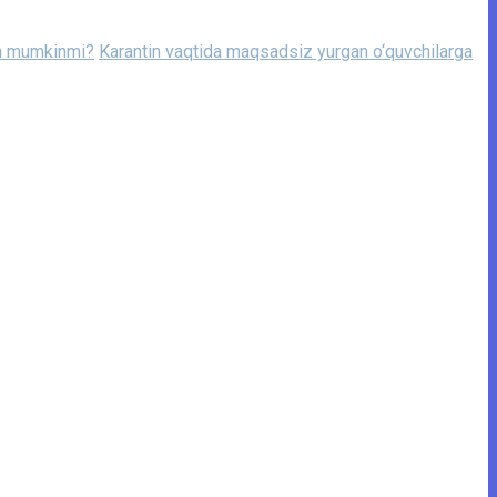
sh mumkinmi?
Karantin vaqtida maqsadsiz yurgan o‘quvchilarga