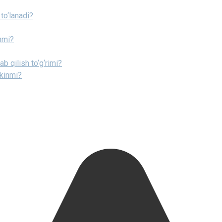
to‘lanadi?
nmi?
ab qilish to‘g‘rimi?
mkinmi?