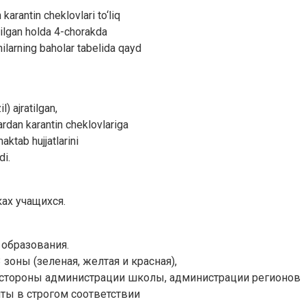
 karantin cheklovlari to‘liq
tilgan holda 4-chorakda
hilarning baholar tabelida qayd
) ajratilgan,
rdan karantin cheklovlariga
aktab hujjatlarini
di.
ах учащихся.
 образования.
зоны (зеленая, желтая и красная),
 стороны администрации школы, администрации регионов
ты в строгом соответствии