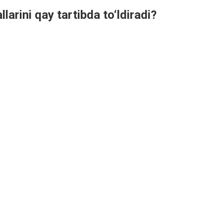
llarini qay tartibda to‘ldiradi?