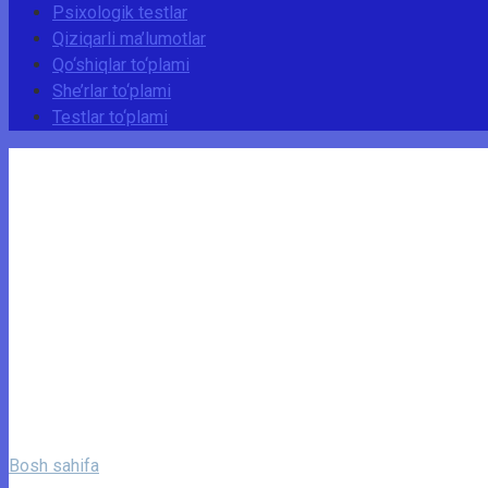
Psixologik testlar
Qiziqarli ma’lumotlar
Qo‘shiqlar to‘plami
She’rlar to‘plami
Testlar to‘plami
Bosh sahifa