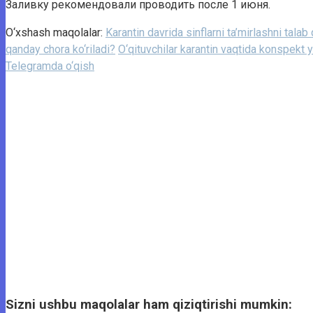
Заливку рекомендовали проводить после 1 июня.
O‘xshash maqolalar:
Karantin davrida sinflarni ta’mirlashni talab q
qanday chora ko‘riladi?
O‘qituvchilar karantin vaqtida konspekt 
Telegramda o‘qish
Sizni ushbu maqolalar ham qiziqtirishi mumkin: