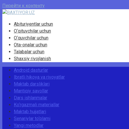
Перейти к контенту
Abituriyentlar uchun
O‘qituvchilar uchun
O‘quvchilar uchun
Ota-onalar uchun
Talabalar uchun
Shaxsiy rivojlanish
Android dasturlar
Ibratli hikoya va rivoyatlar
Maktab darsliklari
Mantiqiy savollar
Dars ishlanmalar
Ko‘rgazmali materiallar
Maktab hujjatlari
Senariylar to‘plami
Yangi metodlar