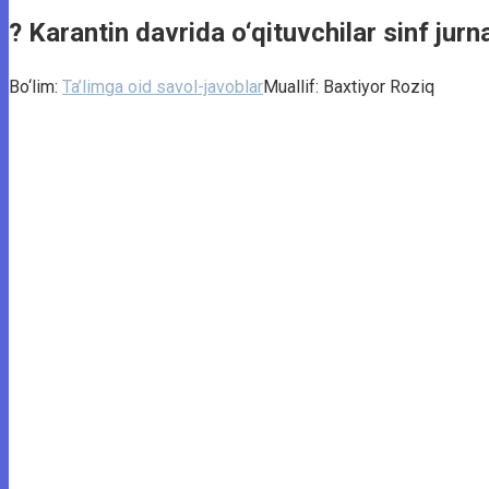
? Karantin davrida o‘qituvchilar sinf jurna
Bo‘lim:
Ta’limga oid savol-javoblar
Muallif:
Baxtiyor Roziq