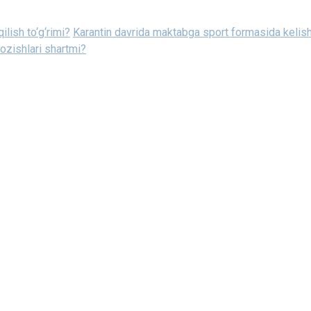
ilish to‘g‘rimi?
Karantin davrida maktabga sport formasida keli
yozishlari shartmi?