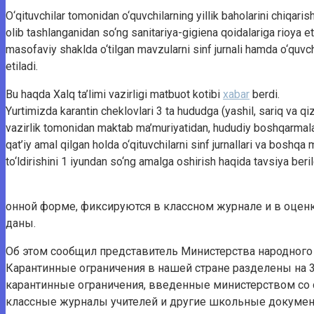
O‘qituvchilar tomonidan o‘quvchilarning yillik baholarini chiqarish
olib tashlanganidan so‘ng sanitariya-gigiena qoidalariga rioya e
masofaviy shaklda o‘tilgan mavzularni sinf jurnali hamda o‘quvc
etiladi.
Bu haqda Xalq ta’limi vazirligi matbuot kotibi
xabar
berdi.
Yurtimizda karantin cheklovlari 3 ta hududga (yashil, sariq va qizil
vazirlik tomonidan maktab ma’muriyatidan, hududiy boshqarmala
qat’iy amal qilgan holda o‘qituvchilarni sinf jurnallari va boshqa m
to‘ldirishini 1 iyundan so‘ng amalga oshirish haqida tavsiya beril
онной форме, фиксируются в классном журнале и в оценк
даны.
Об этом сообщил представитель Министерства народного
Карантинные ограничения в нашей стране разделены на 3 
карантинные ограничения, введенные министерством со
классные журналы учителей и другие школьные докумен