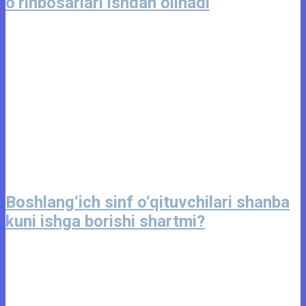
o‘rinbosarlari ishdan olinadi
Boshlang‘ich sinf o‘qituvchilari shanba
kuni ishga borishi shartmi?