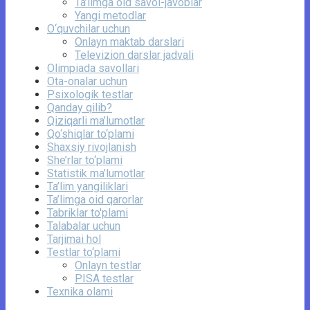
Ta’limga oid savol-javoblar
Yangi metodlar
O‘quvchilar uchun
Onlayn maktab darslari
Televizion darslar jadvali
Olimpiada savollari
Ota-onalar uchun
Psixologik testlar
Qanday qilib?
Qiziqarli ma’lumotlar
Qo‘shiqlar to‘plami
Shaxsiy rivojlanish
She’rlar to‘plami
Statistik ma’lumotlar
Ta’lim yangiliklari
Ta’limga oid qarorlar
Tabriklar to'plami
Talabalar uchun
Tarjimai hol
Testlar to‘plami
Onlayn testlar
PISA testlar
Texnika olami