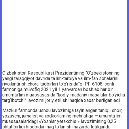
O‘zbekiston Respublikasi Prezidentining “O‘zbekistonning
yangi taraqqiyot davrida ta’lim-tarbiya va ilm-fan sohalarini
rivojlantirish chora-tadbirlari to‘g‘risida”gi PF-6108-sonli
farmoniga muvofiq 2021 yil 1 yanvardan boshlab har bir
umumta’lim muassasasida “Ijodiy-madaniy masalalar bo‘yicha
targ‘ibotchi” lavozimi joriy etilishi haqida xabar berilgan edi.
Mazkur farmonda ushbu lavozimiga tayinlangan taniqli shoir,
yozuvchi, jurnalist va ijodkorlarning mehnatiga — umumta’lim
muassasalaridagi «Yoshlar yetakchisi» lavozimining 0,25
shtat birligi hisobidan haq to‘lanishi nazarda tutilgandi.