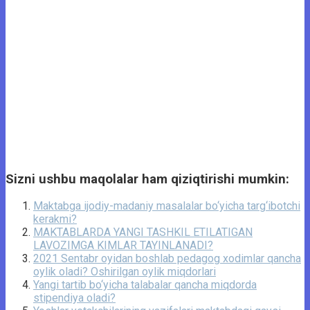
Sizni ushbu maqolalar ham qiziqtirishi mumkin:
Maktabga ijodiy-madaniy masalalar bo‘yicha targ‘ibotchi
kerakmi?
MAKTABLARDA YANGI TASHKIL ETILATIGAN
LAVOZIMGA KIMLAR TAYINLANADI?
2021 Sentabr oyidan boshlab pedagog xodimlar qancha
oylik oladi? Oshirilgan oylik miqdorlari
Yangi tartib bo‘yicha talabalar qancha miqdorda
stipendiya oladi?