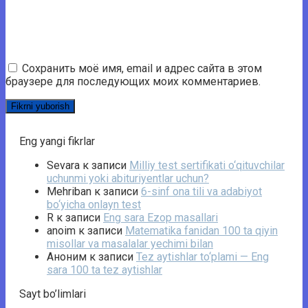
Сохранить моё имя, email и адрес сайта в этом
браузере для последующих моих комментариев.
Eng yangi fikrlar
Sevara
к записи
Milliy test sertifikati o‘qituvchilar
uchunmi yoki abituriyentlar uchun?
Mehriban
к записи
6-sinf ona tili va adabiyot
bo‘yicha onlayn test
R
к записи
Eng sara Ezop masallari
anoim
к записи
Matematika fanidan 100 ta qiyin
misollar va masalalar yechimi bilan
Аноним
к записи
Tez aytishlar to‘plami — Eng
sara 100 ta tez aytishlar
Sayt bo’limlari