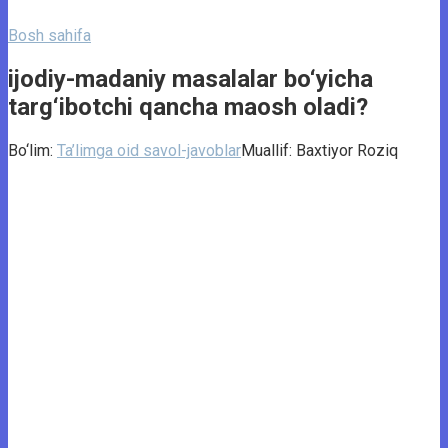
Bosh sahifa
ijodiy-madaniy masalalar bo‘yicha
targ‘ibotchi qancha maosh oladi?
Bo‘lim:
Ta’limga oid savol-javoblar
Muallif:
Baxtiyor Roziq