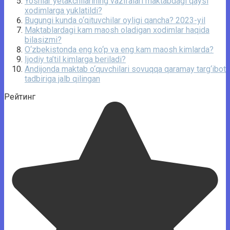
Yoshlar yetakchilarining vazifalari maktabdagi qaysi
xodimlarga yuklatildi?
Bugungi kunda o‘qituvchilar oyligi qancha? 2023-yil
Maktablardagi kam maosh oladigan xodimlar haqida
bilasizmi?
O‘zbekistonda eng ko‘p va eng kam maosh kimlarda?
Ijodiy ta’til kimlarga beriladi?
Andijonda maktab o‘quvchilari sovuqqa qaramay targ‘ibot
tadbiriga jalb qilingan
Рейтинг