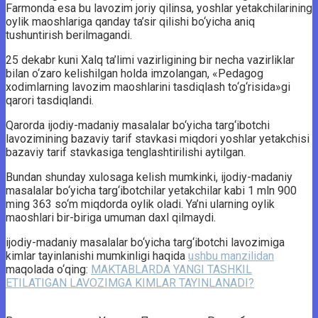
Farmonda esa bu lavozim joriy qilinsa, yoshlar yetakchilarining
oylik maoshlariga qanday ta’sir qilishi bo‘yicha aniq
tushuntirish berilmagandi.
25 dekabr kuni Xalq ta’limi vazirligining bir necha vazirliklar
bilan o‘zaro kelishilgan holda imzolangan, «Pedagog
xodimlarning lavozim maoshlarini tasdiqlash to‘g‘risida»gi
qarori tasdiqlandi.
Qarorda ijodiy-madaniy masalalar bo‘yicha targ‘ibotchi
lavozimining bazaviy tarif stavkasi miqdori yoshlar yetakchisi
bazaviy tarif stavkasiga tenglashtirilishi aytilgan.
Bundan shunday xulosaga kelish mumkinki, ijodiy-madaniy
masalalar bo‘yicha targ‘ibotchilar yetakchilar kabi 1 mln 900
ming 363 so‘m miqdorda oylik oladi. Ya’ni ularning oylik
maoshlari bir-biriga umuman daxl qilmaydi.
ijodiy-madaniy masalalar bo‘yicha targ‘ibotchi lavozimiga
kimlar tayinlanishi mumkinligi haqida
ushbu manzilidan
maqolada o‘qing:
MAKTABLARDA YANGI TASHKIL
ETILATIGAN LAVOZIMGA KIMLAR TAYINLANADI?