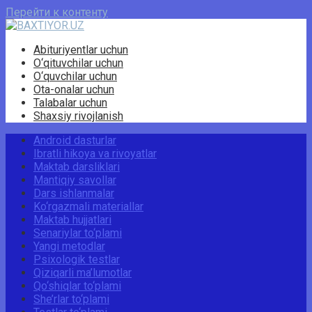
Перейти к контенту
Abituriyentlar uchun
O‘qituvchilar uchun
O‘quvchilar uchun
Ota-onalar uchun
Talabalar uchun
Shaxsiy rivojlanish
Android dasturlar
Ibratli hikoya va rivoyatlar
Maktab darsliklari
Mantiqiy savollar
Dars ishlanmalar
Ko‘rgazmali materiallar
Maktab hujjatlari
Senariylar to‘plami
Yangi metodlar
Psixologik testlar
Qiziqarli ma’lumotlar
Qo‘shiqlar to‘plami
She’rlar to‘plami