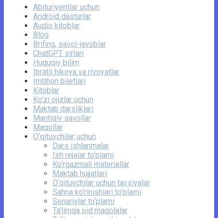
Abituriyentlar uchun
Android dasturlar
Audio kitoblar
Blog
Brifing, savol-javoblar
ChatGPT sirlari
Huquqiy bilim
Ibratli hikoya va rivoyatlar
Imtihon biletlari
Kitoblar
Ko‘zi ojizlar uchun
Maktab darsliklari
Mantiqiy savollar
Maqollar
O‘qituvchilar uchun
Dars ishlanmalar
Ish rejalar to‘plami
Ko‘rgazmali materiallar
Maktab hujjatlari
O‘qituvchilar uchun tavsiyalar
Sahna ko‘rinishlari to‘plami
Senariylar to‘plami
Ta’limga oid maqolalar