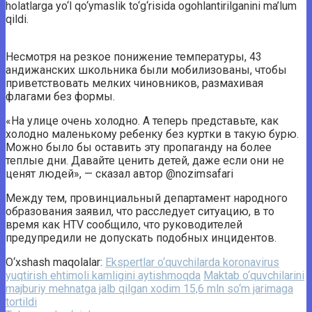
holatlarga yo‘l qo‘ymaslik to‘g‘risida ogohlantirilganini ma’lum
qildi.
Несмотря на резкое понижение температуры, 43
андижанских школьника были мобилизованы, чтобы
приветствовать мелких чиновников, размахивая
флагами без формы.
«На улице очень холодно. А теперь представьте, как
холодно маленькому ребенку без куртки в такую ​​бурю.
Можно было бы оставить эту пропаганду на более
теплые дни. Давайте ценить детей, даже если они не
ценят людей», — сказал автор @nozimsafari
Между тем, провинциальный департамент народного
образования заявил, что расследует ситуацию, в то
время как HTV сообщило, что руководителей
предупредили не допускать подобных инцидентов.
O‘xshash maqolalar:
Ekspertlar o‘quvchilarda koronavirus
yuqtirish ehtimoli kamligini aytishmoqda
Maktab o‘quvchilarini
majburiy mehnatga jalb qilgan xodim 15,6 mln so‘m jarimaga
tortildi