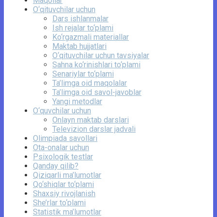
Maqollar
O‘qituvchilar uchun
Dars ishlanmalar
Ish rejalar to‘plami
Ko‘rgazmali materiallar
Maktab hujjatlari
O‘qituvchilar uchun tavsiyalar
Sahna ko‘rinishlari to‘plami
Senariylar to‘plami
Ta’limga oid maqolalar
Ta’limga oid savol-javoblar
Yangi metodlar
O‘quvchilar uchun
Onlayn maktab darslari
Televizion darslar jadvali
Olimpiada savollari
Ota-onalar uchun
Psixologik testlar
Qanday qilib?
Qiziqarli ma’lumotlar
Qo‘shiqlar to‘plami
Shaxsiy rivojlanish
She’rlar to‘plami
Statistik ma’lumotlar