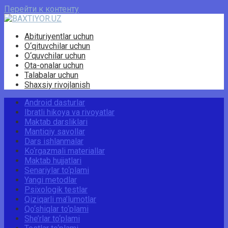
Перейти к контенту
Abituriyentlar uchun
O‘qituvchilar uchun
O‘quvchilar uchun
Ota-onalar uchun
Talabalar uchun
Shaxsiy rivojlanish
Android dasturlar
Ibratli hikoya va rivoyatlar
Maktab darsliklari
Mantiqiy savollar
Dars ishlanmalar
Ko‘rgazmali materiallar
Maktab hujjatlari
Senariylar to‘plami
Yangi metodlar
Psixologik testlar
Qiziqarli ma’lumotlar
Qo‘shiqlar to‘plami
She’rlar to‘plami