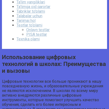
Ta’lim yangiliklari
Ta’limga oid qarorlar
Tabriklar to'plami
Talabalar uchun
Tarjimai hol
Testlar to‘plami
Onlayn testlar
PISA testlar
Texnika olami
Использование цифровых
технологий в школах: Преимущества
и вызовы
Цифровые технологии все больше проникают в нашу
повседневную жизнь, и образовательные учреждения
не являются исключением. В школах по всему миру
активно внедряются различные цифровые
инструменты, которые помогают улучшить качество
обучения, сделать его более интересным и