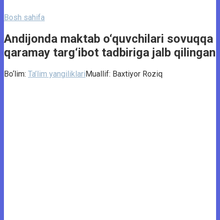
Bosh sahifa
Andijonda maktab o‘quvchilari sovuqqa
qaramay targ‘ibot tadbiriga jalb qilingan
Bo‘lim:
Ta’lim yangiliklari
Muallif:
Baxtiyor Roziq