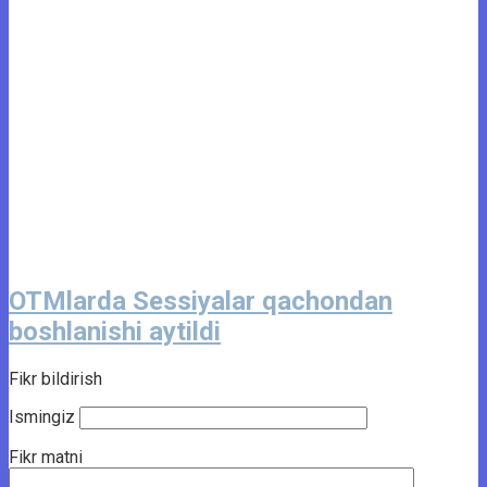
OTMlarda Sessiyalar qachondan
boshlanishi aytildi
Fikr bildirish
Ismingiz
Fikr matni