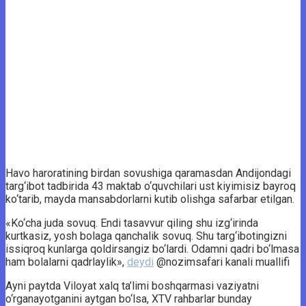
Havo haroratining birdan sovushiga qaramasdan Andijondagi
targ‘ibot tadbirida 43 maktab o‘quvchilari ust kiyimisiz bayroq
ko‘tarib, mayda mansabdorlarni kutib olishga safarbar etilgan.
«Ko‘cha juda sovuq. Endi tasavvur qiling shu izg‘irinda
kurtkasiz, yosh bolaga qanchalik sovuq. Shu targ‘ibotingizni
issiqroq kunlarga qoldirsangiz bo‘lardi. Odamni qadri bo‘lmasa
ham bolalarni qadrlaylik»,
deydi
@nozimsafari kanali muallifi
Ayni paytda Viloyat xalq ta’limi boshqarmasi vaziyatni
o‘rganayotganini aytgan bo‘lsa, XTV rahbarlar bunday