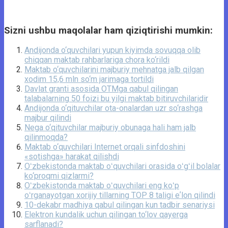
Sizni ushbu maqolalar ham qiziqtirishi mumkin:
Andijonda o‘quvchilari yupun kiyimda sovuqqa olib
chiqqan maktab rahbarlariga chora ko‘rildi
Maktab o‘quvchilarini majburiy mehnatga jalb qilgan
xodim 15,6 mln so‘m jarimaga tortildi
Davlat granti asosida OTMga qabul qilingan
talabalarning 50 foizi bu yilgi maktab bitiruvchilaridir
Andijonda o‘qituvchilar ota-onalardan uzr so‘rashga
majbur qilindi
Nega o‘qituvchilar majburiy obunaga hali ham jalb
qilinmoqda?
Maktab o‘quvchilari Internet orqali sinfdoshini
«sotishga» harakat qilishdi
Oʻzbekistonda maktab oʻquvchilari orasida oʻgʻil bolalar
ko‘proqmi qizlarmi?
Oʻzbekistonda maktab oʻquvchilari eng koʻp
oʻrganayotgan xorijiy tillarning TOP 8 taligi eʼlon qilindi
10-dekabr madhiya qabul qilingan kun tadbir senariysi
Elektron kundalik uchun qilingan to‘lov qayerga
sarflanadi?