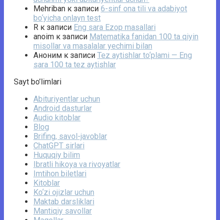
Mehriban
к записи
6-sinf ona tili va adabiyot
bo‘yicha onlayn test
R
к записи
Eng sara Ezop masallari
anoim
к записи
Matematika fanidan 100 ta qiyin
misollar va masalalar yechimi bilan
Аноним
к записи
Tez aytishlar to‘plami — Eng
sara 100 ta tez aytishlar
Sayt bo’limlari
Abituriyentlar uchun
Android dasturlar
Audio kitoblar
Blog
Brifing, savol-javoblar
ChatGPT sirlari
Huquqiy bilim
Ibratli hikoya va rivoyatlar
Imtihon biletlari
Kitoblar
Ko‘zi ojizlar uchun
Maktab darsliklari
Mantiqiy savollar