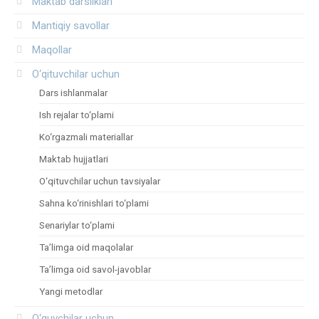
Maktab darsliklari
Mantiqiy savollar
Maqollar
O‘qituvchilar uchun
Dars ishlanmalar
Ish rejalar to‘plami
Ko‘rgazmali materiallar
Maktab hujjatlari
O‘qituvchilar uchun tavsiyalar
Sahna ko‘rinishlari to‘plami
Senariylar to‘plami
Ta’limga oid maqolalar
Ta’limga oid savol-javoblar
Yangi metodlar
O‘quvchilar uchun