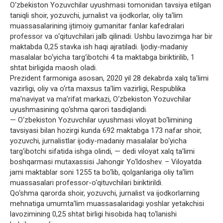
O‘zbekiston Yozuvchilar uyushmasi tomonidan tavsiya etilgan
taniqli shoir, yozuvchi, jurnalist va ijodkorlar, oliy ta’lim
muassasalarining ijtimoiy gumanitar fanlar kafedralari
professor va o‘qituvchilari jalb qilinadi. Ushbu lavozimga har bir
maktabda 0,25 stavka ish haqi ajratiladi. Ijodiy-madaniy
masalalar bo‘yicha targ‘ibotchi 4 ta maktabga biriktirilib, 1
shtat birligida maosh oladi.
Prezident farmoniga asosan, 2020 yil 28 dekabrda xalq ta’limi
vazirligi, oliy va o‘rta maxsus ta’lim vazirligi, Respublika
ma’naviyat va ma’rifat markazi, O‘zbekiston Yozuvchilar
uyushmasining qo‘shma qarori tasdiqlandi.
— O‘zbekiston Yozuvchilar uyushmasi viloyat bo‘limining
tavsiyasi bilan hozirgi kunda 692 maktabga 173 nafar shoir,
yozuvchi, jurnalistlar ijodiy-madaniy masalalar bo‘yicha
targ‘ibotchi sifatida ishga olindi, — dedi viloyat xalq ta’limi
boshqarmasi mutaxassisi Jahongir Yo‘ldoshev. – Viloyatda
jami maktablar soni 1255 ta bo‘lib, qolganlariga oliy ta’lim
muassasalari professor-o‘qituvchilari biriktirildi.
Qo‘shma qarorda shoir, yozuvchi, jurnalist va ijodkorlarning
mehnatiga umumta’lim muassasalaridagi yoshlar yetakchisi
lavozimining 0,25 shtat birligi hisobida haq to‘lanishi