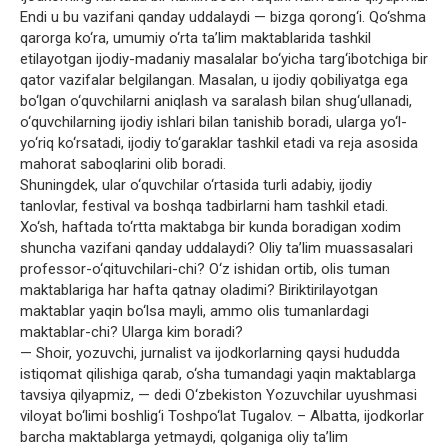
Endi u bu vazifani qanday uddalaydi — bizga qorong‘i. Qo‘shma
qarorga ko‘ra, umumiy o‘rta ta’lim maktablarida tashkil
etilayotgan ijodiy-madaniy masalalar bo‘yicha targ‘ibotchiga bir
qator vazifalar belgilangan. Masalan, u ijodiy qobiliyatga ega
bo‘lgan o‘quvchilarni aniqlash va saralash bilan shug‘ullanadi,
o‘quvchilarning ijodiy ishlari bilan tanishib boradi, ularga yo‘l-
yo‘riq ko‘rsatadi, ijodiy to‘garaklar tashkil etadi va reja asosida
mahorat saboqlarini olib boradi.
Shuningdek, ular o‘quvchilar o‘rtasida turli adabiy, ijodiy
tanlovlar, festival va boshqa tadbirlarni ham tashkil etadi.
Xo‘sh, haftada to‘rtta maktabga bir kunda boradigan xodim
shuncha vazifani qanday uddalaydi? Oliy ta’lim muassasalari
professor-o‘qituvchilari-chi? O‘z ishidan ortib, olis tuman
maktablariga har hafta qatnay oladimi? Biriktirilayotgan
maktablar yaqin bo‘lsa mayli, ammo olis tumanlardagi
maktablar-chi? Ularga kim boradi?
— Shoir, yozuvchi, jurnalist va ijodkorlarning qaysi hududda
istiqomat qilishiga qarab, o‘sha tumandagi yaqin maktablarga
tavsiya qilyapmiz, — dedi O‘zbekiston Yozuvchilar uyushmasi
viloyat bo‘limi boshlig‘i Toshpo‘lat Tugalov. – Albatta, ijodkorlar
barcha maktablarga yetmaydi, qolganiga oliy ta’lim