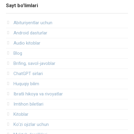
Sayt bo’limlari
Abituriyentlar uchun
Android dasturlar
Audio kitoblar
Blog
Brifing, savol-javoblar
ChatGPT sirlari
Huquqiy bilim
Ibratli hikoya va rivoyatlar
Imtihon biletlari
Kitoblar
Ko‘zi ojizlar uchun