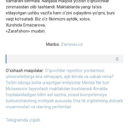
samarani bermadi. Natijada maqola yozish o‘qituvchilar
zimmasidan olib tashlandi. Maktablarda yangi ta’sis
etilayotgan ushbu vazifa ham o‘zini oqlaydimi-yo‘qmi, buni
vaqt ko‘rsatadi. Biz o‘z fikrimizni aytdik, xolos.
Xurshida Ernazarova,
«Zarafshon» muxbiri.
Manba:
Zarnews.uz
O‘xshash maqolalar:
O‘quvchilar repetitor yordamisiz
universitetlarga kira olmayapti, ayb kimda va sabab nima?
Ta’lim ildiziga bolta urayotgan imtiyozlar
Menda fikr bor:
Mutaxassis tayyorlash maktabdan boshlanadi
Amalda
foydalaniladigan bilim asl xazina, yoxud kompetensiya
tushunchacining mohiyati xususida
Ona tili o‘qitishning dolzarb
muammolari va ularning yechimlari
Telegramda o‘qish