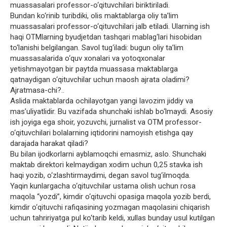
muassasalari professor-o‘qituvchilari biriktiriladi.
Bundan ko‘rinib turibdiki, olis maktablarga oliy ta’lim
muassasalari professor-o‘qituvchilari jalb etiladi. Ularning ish
haqi OTMlarning byudjetdan tashqari mablag‘lari hisobidan
to‘lanishi belgilangan. Savol tug‘iladi: bugun oliy ta’lim
muassasalarida o‘quv xonalari va yotoqxonalar
yetishmayotgan bir paytda muassasa maktablarga
qatnaydigan o‘qituvchilar uchun maosh ajrata oladimi?
Ajratmasa-chi?..
Aslida maktablarda ochilayotgan yangi lavozim jiddiy va
mas’uliyatlidir. Bu vazifada shunchaki ishlab bo‘lmaydi. Asosiy
ish joyiga ega shoir, yozuvchi, jurnalist va OTM professor-
o‘qituvchilari bolalarning iqtidorini namoyish etishga qay
darajada harakat qiladi?
Bu bilan ijodkorlarni ayblamoqchi emasmiz, aslo. Shunchaki
maktab direktori kelmaydigan xodim uchun 0,25 stavka ish
haqi yozib, o‘zlashtirmaydimi, degan savol tug‘ilmoqda.
Yaqin kunlargacha o‘qituvchilar ustama olish uchun rosa
maqola “yozdi”, kimdir o‘qituvchi opasiga maqola yozib berdi,
kimdir o‘qituvchi rafiqasining yozmagan maqolasini chiqarish
uchun tahririyatga pul ko‘tarib keldi, xullas bunday usul kutilgan