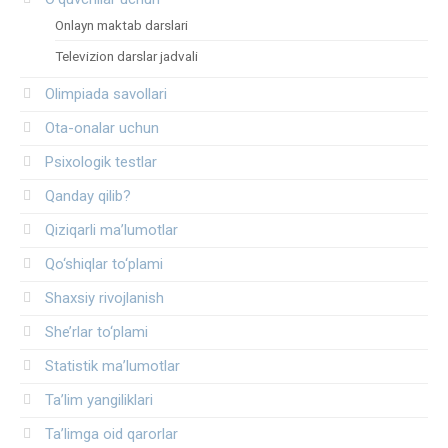
Onlayn maktab darslari
Televizion darslar jadvali
Olimpiada savollari
Ota-onalar uchun
Psixologik testlar
Qanday qilib?
Qiziqarli ma’lumotlar
Qo‘shiqlar to‘plami
Shaxsiy rivojlanish
She’rlar to‘plami
Statistik ma’lumotlar
Ta’lim yangiliklari
Ta’limga oid qarorlar