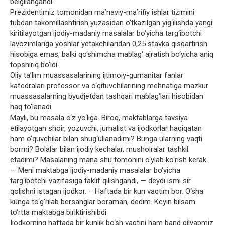
belgilangandi.
Prezidentimiz tomonidan ma’naviy-ma’rifiy ishlar tizimini
tubdan takomillashtirish yuzasidan o‘tkazilgan yig‘ilishda yangi
kiritilayotgan ijodiy-madaniy masalalar bo‘yicha targ‘ibotchi
lavozimlariga yoshlar yetakchilaridan 0,25 stavka qisqartirish
hisobiga emas, balki qo‘shimcha mablag‘ ajratish bo‘yicha aniq
topshiriq bo‘ldi.
Oliy ta’lim muassasalarining ijtimoiy-gumanitar fanlar
kafedralari professor va o‘qituvchilarining mehnatiga mazkur
muassasalarning byudjetdan tashqari mablag‘lari hisobidan
haq to‘lanadi.
Mayli, bu masala o‘z yo‘liga. Biroq, maktablarga tavsiya
etilayotgan shoir, yozuvchi, jurnalist va ijodkorlar haqiqatan
ham o‘quvchilar bilan shug‘ullanadimi? Bunga ularning vaqti
bormi? Bolalar bilan ijodiy kechalar, mushoiralar tashkil
etadimi? Masalaning mana shu tomonini o‘ylab ko‘rish kerak.
— Meni maktabga ijodiy-madaniy masalalar bo‘yicha
targ‘ibotchi vazifasiga taklif qilishgandi, — deydi ismi sir
qolishni istagan ijodkor. – Haftada bir kun vaqtim bor. O‘sha
kunga to‘g‘rilab bersanglar boraman, dedim. Keyin bilsam
to‘rtta maktabga biriktirishibdi.
Ijodkorning haftada bir kunlik bo‘sh vaqtini ham band qilyapmiz.