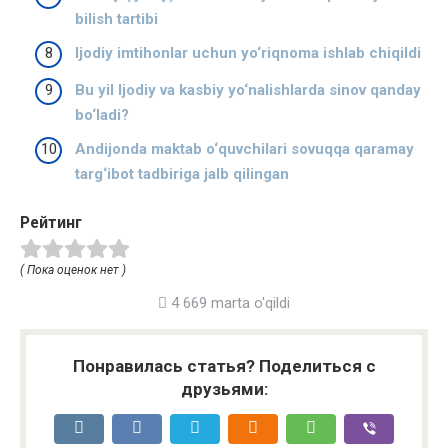
bilish tartibi
Ijodiy imtihonlar uchun yo‘riqnoma ishlab chiqildi
Bu yil Ijodiy va kasbiy yo‘nalishlarda sinov qanday
bo‘ladi?
Andijonda maktab o‘quvchilari sovuqqa qaramay
targ‘ibot tadbiriga jalb qilingan
Рейтинг
( Пока оценок нет )
4 669 marta o'qildi
Понравилась статья? Поделиться с
друзьями: