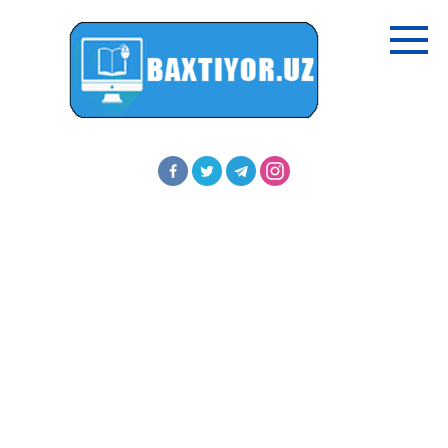
Перейти
к
контенту