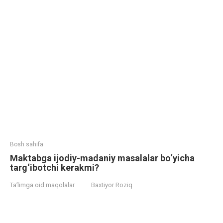
Bosh sahifa
Maktabga ijodiy-madaniy masalalar bo‘yicha
targ‘ibotchi kerakmi?
Ta’limga oid maqolalar
Baxtiyor Roziq