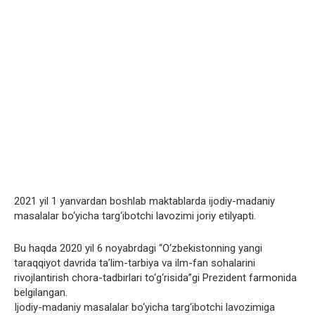
2021 yil 1 yanvardan boshlab maktablarda ijodiy-madaniy
masalalar bo‘yicha targ‘ibotchi lavozimi joriy etilyapti.
Bu haqda 2020 yil 6 noyabrdagi “O‘zbekistonning yangi
taraqqiyot davrida ta’lim-tarbiya va ilm-fan sohalarini
rivojlantirish chora-tadbirlari to‘g‘risida”gi Prezident farmonida
belgilangan.
Ijodiy-madaniy masalalar bo‘yicha targ‘ibotchi lavozimiga