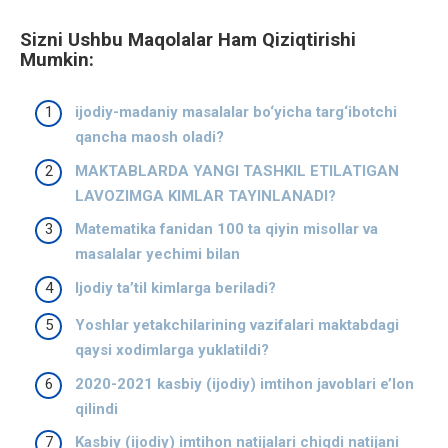
Sizni Ushbu Maqolalar Ham Qiziqtirishi
Mumkin:
ijodiy-madaniy masalalar bo‘yicha targ‘ibotchi
qancha maosh oladi?
MAKTABLARDA YANGI TASHKIL ETILATIGAN
LAVOZIMGA KIMLAR TAYINLANADI?
Matematika fanidan 100 ta qiyin misollar va
masalalar yechimi bilan
Ijodiy ta’til kimlarga beriladi?
Yoshlar yetakchilarining vazifalari maktabdagi
qaysi xodimlarga yuklatildi?
2020-2021 kasbiy (ijodiy) imtihon javoblari e’lon
qilindi
Kasbiy (ijodiy) imtihon natijalari chiqdi natijani