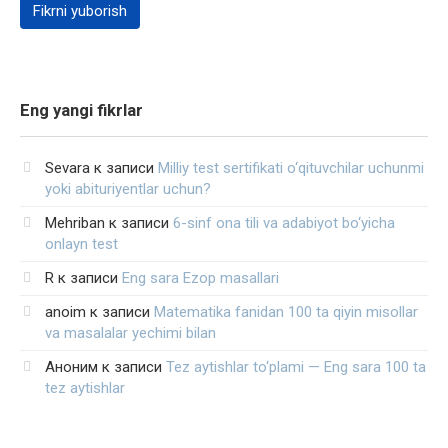
Eng yangi fikrlar
Sevara
к записи
Milliy test sertifikati o‘qituvchilar uchunmi
yoki abituriyentlar uchun?
Mehriban
к записи
6-sinf ona tili va adabiyot bo‘yicha
onlayn test
R
к записи
Eng sara Ezop masallari
anoim
к записи
Matematika fanidan 100 ta qiyin misollar
va masalalar yechimi bilan
Аноним
к записи
Tez aytishlar to‘plami — Eng sara 100 ta
tez aytishlar