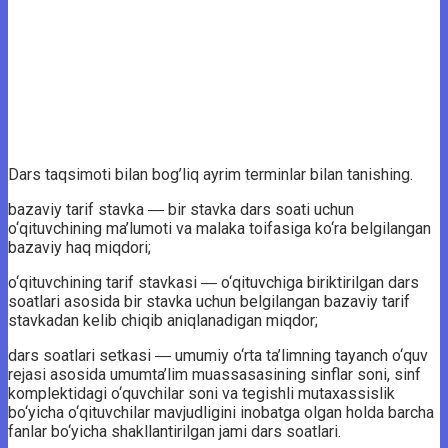
Dars taqsimoti bilan bog’liq ayrim terminlar bilan tanishing.
bazaviy tarif stavka ― bir stavka dars soati uchun
o‘qituvchining ma’lumoti va malaka toifasiga ko‘ra belgilangan
bazaviy haq miqdori;
o‘qituvchining tarif stavkasi ― o‘qituvchiga biriktirilgan dars
soatlari asosida bir stavka uchun belgilangan bazaviy tarif
stavkadan kelib chiqib aniqlanadigan miqdor;
dars soatlari setkasi ― umumiy o‘rta ta’limning tayanch o‘quv
rejasi asosida umumta’lim muassasasining sinflar soni, sinf
komplektidagi o‘quvchilar soni va tegishli mutaxassislik
bo‘yicha o‘qituvchilar mavjudligini inobatga olgan holda barcha
fanlar bo‘yicha shakllantirilgan jami dars soatlari.