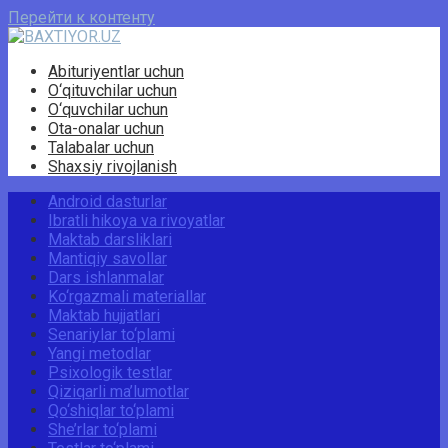
Перейти к контенту
Abituriyentlar uchun
O‘qituvchilar uchun
O‘quvchilar uchun
Ota-onalar uchun
Talabalar uchun
Shaxsiy rivojlanish
Android dasturlar
Ibratli hikoya va rivoyatlar
Maktab darsliklari
Mantiqiy savollar
Dars ishlanmalar
Ko‘rgazmali materiallar
Maktab hujjatlari
Senariylar to‘plami
Yangi metodlar
Psixologik testlar
Qiziqarli ma’lumotlar
Qo‘shiqlar to‘plami
She’rlar to‘plami