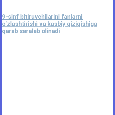
9-sinf bitiruvchilarini fanlarni
o‘zlashtirishi va kasbiy qiziqishiga
qarab saralab olinadi