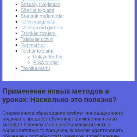
Shaxsiy rivojlanish
She’rlar to‘plami
Statistik ma’lumotlar
Ta’lim yangiliklari
Ta’limga oid qarorlar
Tabriklar to'plami
Talabalar uchun
Tarjimai hol
Testlar to‘plami
Onlayn testlar
PISA testlar
Texnika olami
Применение новых методов в
уроках: Насколько это полезно?
Современное образование требует инновационного
подхода к процессу обучения. Применение новых
методов в уроках стало неотъемлемой частью
образовательного процесса, позволяя адаптировать
обучение к потребностям учеников и требованиям