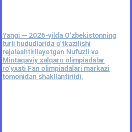
Yangi — 2026-yilda O‘zbekistonning
turli hududlarida o‘tkazilishi
rejalashtirilayotgan Nufuzli va
Mintaqaviy xalqaro olimpiadalar
ro‘yxati Fan olimpiadalari markazi
tomonidan shakllantirildi.