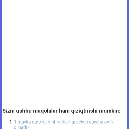
Sizni ushbu maqolalar ham qiziqtirishi mumkin:
1 stavka dars va sinf rahbarligi uchun qancha oylik
olinadi?