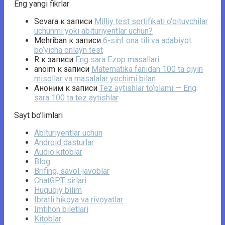
Eng yangi fikrlar
Sevara
к записи
Milliy test sertifikati o‘qituvchilar
uchunmi yoki abituriyentlar uchun?
Mehriban
к записи
6-sinf ona tili va adabiyot
bo‘yicha onlayn test
R
к записи
Eng sara Ezop masallari
anoim
к записи
Matematika fanidan 100 ta qiyin
misollar va masalalar yechimi bilan
Аноним
к записи
Tez aytishlar to‘plami — Eng
sara 100 ta tez aytishlar
Sayt bo’limlari
Abituriyentlar uchun
Android dasturlar
Audio kitoblar
Blog
Brifing, savol-javoblar
ChatGPT sirlari
Huquqiy bilim
Ibratli hikoya va rivoyatlar
Imtihon biletlari
Kitoblar