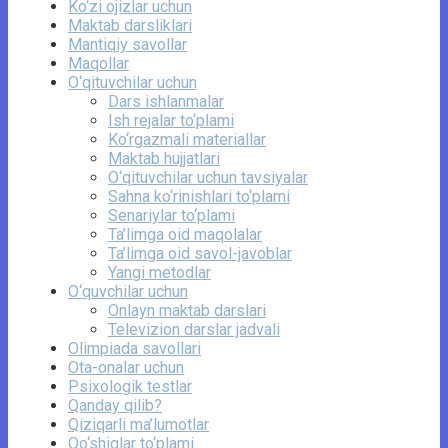
Ko‘zi ojizlar uchun
Maktab darsliklari
Mantiqiy savollar
Maqollar
O‘qituvchilar uchun
Dars ishlanmalar
Ish rejalar to‘plami
Ko‘rgazmali materiallar
Maktab hujjatlari
O‘qituvchilar uchun tavsiyalar
Sahna ko‘rinishlari to‘plami
Senariylar to‘plami
Ta’limga oid maqolalar
Ta’limga oid savol-javoblar
Yangi metodlar
O‘quvchilar uchun
Onlayn maktab darslari
Televizion darslar jadvali
Olimpiada savollari
Ota-onalar uchun
Psixologik testlar
Qanday qilib?
Qiziqarli ma’lumotlar
Qo‘shiqlar to‘plami