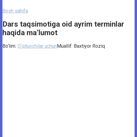
Bosh sahifa
Dars taqsimotiga oid ayrim terminlar
haqida ma’lumot
Bo‘lim:
O‘qituvchilar uchun
Muallif:
Baxtiyor Roziq