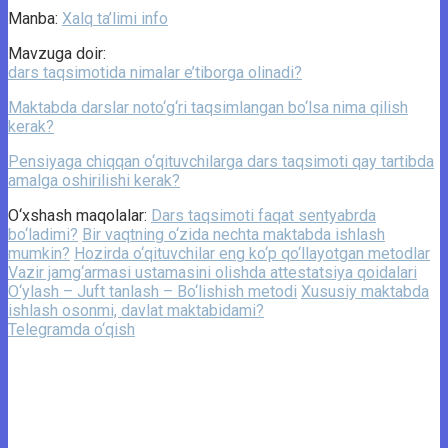
Manba:
Xalq ta’limi info
Mavzuga doir:
dars taqsimotida nimalar e’tiborga olinadi?
Maktabda darslar noto‘g‘ri taqsimlangan bo‘lsa nima qilish
kerak?
Pensiyaga chiqqan o‘qituvchilarga dars taqsimoti qay tartibda
amalga oshirilishi kerak?
O‘xshash maqolalar:
Dars taqsimoti faqat sentyabrda
bo‘ladimi?
Bir vaqtning o‘zida nechta maktabda ishlash
mumkin?
Hozirda o‘qituvchilar eng ko‘p qo‘llayotgan metodlar
Vazir jamg‘armasi ustamasini olishda attestatsiya qoidalari
O‘ylash – Juft tanlash – Bo‘lishish metodi
Xususiy maktabda
ishlash osonmi, davlat maktabidami?
Telegramda o‘qish