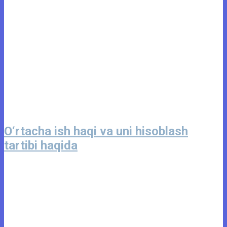
O‘rtacha ish haqi va uni hisoblash
tartibi haqida