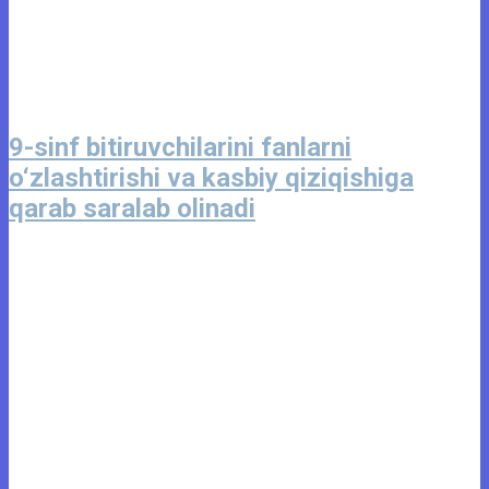
9-sinf bitiruvchilarini fanlarni
o‘zlashtirishi va kasbiy qiziqishiga
qarab saralab olinadi