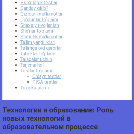
Psixologik testlar
Qanday qilib?
Qiziqarli ma’lumotlar
Qo‘shiqlar to‘plami
Shaxsiy rivojlanish
She’rlar to‘plami
Statistik ma’lumotlar
Ta’lim yangiliklari
Ta’limga oid qarorlar
Tabriklar to'plami
Talabalar uchun
Tarjimai hol
Testlar to‘plami
Onlayn testlar
PISA testlar
Texnika olami
Технологии и образование: Роль
новых технологий в
образовательном процессе