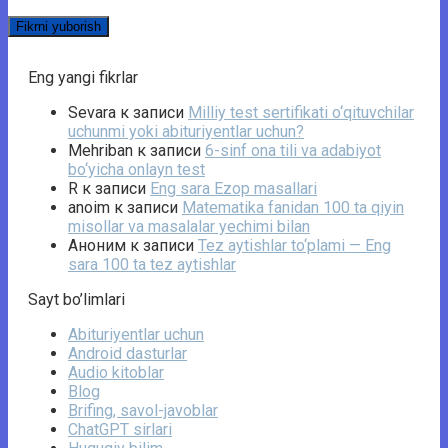
Eng yangi fikrlar
Sevara
к записи
Milliy test sertifikati o‘qituvchilar
uchunmi yoki abituriyentlar uchun?
Mehriban
к записи
6-sinf ona tili va adabiyot
bo‘yicha onlayn test
R
к записи
Eng sara Ezop masallari
anoim
к записи
Matematika fanidan 100 ta qiyin
misollar va masalalar yechimi bilan
Аноним
к записи
Tez aytishlar to‘plami — Eng
sara 100 ta tez aytishlar
Sayt bo’limlari
Abituriyentlar uchun
Android dasturlar
Audio kitoblar
Blog
Brifing, savol-javoblar
ChatGPT sirlari