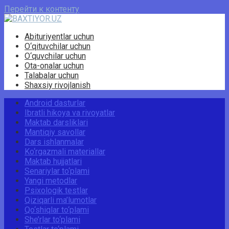
Перейти к контенту
Abituriyentlar uchun
O‘qituvchilar uchun
O‘quvchilar uchun
Ota-onalar uchun
Talabalar uchun
Shaxsiy rivojlanish
Android dasturlar
Ibratli hikoya va rivoyatlar
Maktab darsliklari
Mantiqiy savollar
Dars ishlanmalar
Ko‘rgazmali materiallar
Maktab hujjatlari
Senariylar to‘plami
Yangi metodlar
Psixologik testlar
Qiziqarli ma’lumotlar
Qo‘shiqlar to‘plami
She’rlar to‘plami