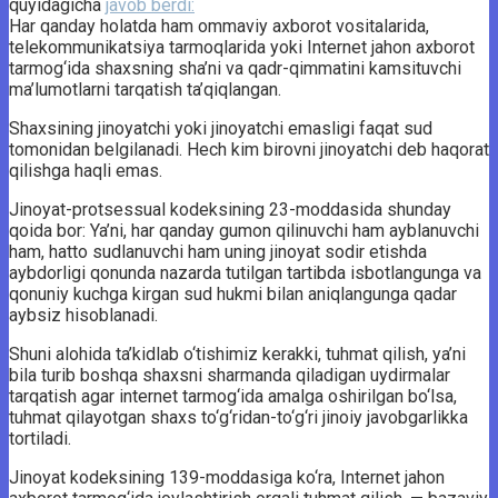
quyidagicha
javob berdi:
Har qanday holatda ham ommaviy axborot vositalarida,
telekommunikatsiya tarmoqlarida yoki Internet jahon axborot
tarmog‘ida shaxsning sha’ni va qadr-qimmatini kamsituvchi
ma’lumotlarni tarqatish ta’qiqlangan.
Shaxsining jinoyatchi yoki jinoyatchi emasligi faqat sud
tomonidan belgilanadi. Hech kim birovni jinoyatchi deb haqorat
qilishga haqli emas.
Jinoyat-protsessual kodeksining 23-moddasida shunday
qoida bor: Ya’ni, har qanday gumon qilinuvchi ham ayblanuvchi
ham, hatto sudlanuvchi ham uning jinoyat sodir etishda
aybdorligi qonunda nazarda tutilgan tartibda isbotlangunga va
qonuniy kuchga kirgan sud hukmi bilan aniqlangunga qadar
aybsiz hisoblanadi.
Shuni alohida ta’kidlab o‘tishimiz kerakki, tuhmat qilish, ya’ni
bila turib boshqa shaxsni sharmanda qiladigan uydirmalar
tarqatish agar internet tarmog‘ida amalga oshirilgan bo‘lsa,
tuhmat qilayotgan shaxs to‘g‘ridan-to‘g‘ri jinoiy javobgarlikka
tortiladi.
Jinoyat kodeksining 139-moddasiga ko‘ra, Internet jahon