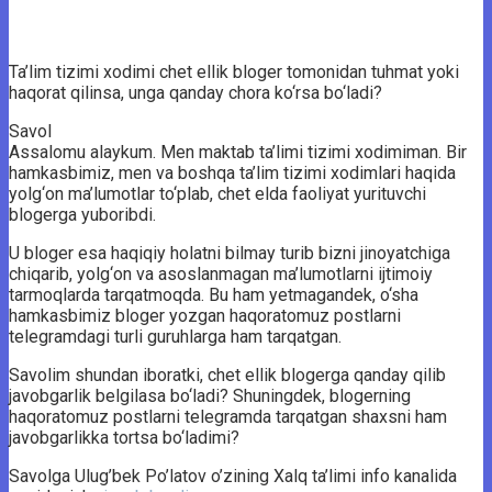
Ta’lim tizimi xodimi chet ellik bloger tomonidan tuhmat yoki
haqorat qilinsa, unga qanday chora ko‘rsa bo‘ladi?
Savol
Assalomu alaykum. Men maktab ta’limi tizimi xodimiman. Bir
hamkasbimiz, men va boshqa ta’lim tizimi xodimlari haqida
yolg‘on ma’lumotlar to‘plab, chet elda faoliyat yurituvchi
blogerga yuboribdi.
U bloger esa haqiqiy holatni bilmay turib bizni jinoyatchiga
chiqarib, yolg‘on va asoslanmagan ma’lumotlarni ijtimoiy
tarmoqlarda tarqatmoqda. Bu ham yetmagandek, o‘sha
hamkasbimiz bloger yozgan haqoratomuz postlarni
telegramdagi turli guruhlarga ham tarqatgan.
Savolim shundan iboratki, chet ellik blogerga qanday qilib
javobgarlik belgilasa bo‘ladi? Shuningdek, blogerning
haqoratomuz postlarni telegramda tarqatgan shaxsni ham
javobgarlikka tortsa bo‘ladimi?
Savolga Ulug’bek Po’latov o’zining Xalq ta’limi info kanalida