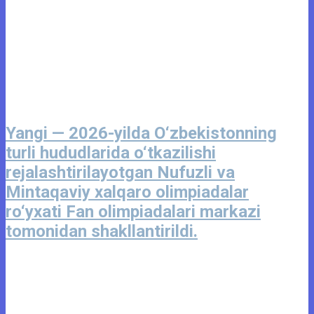
Yangi — 2026-yilda O‘zbekistonning
turli hududlarida o‘tkazilishi
rejalashtirilayotgan Nufuzli va
Mintaqaviy xalqaro olimpiadalar
ro‘yxati Fan olimpiadalari markazi
tomonidan shakllantirildi.