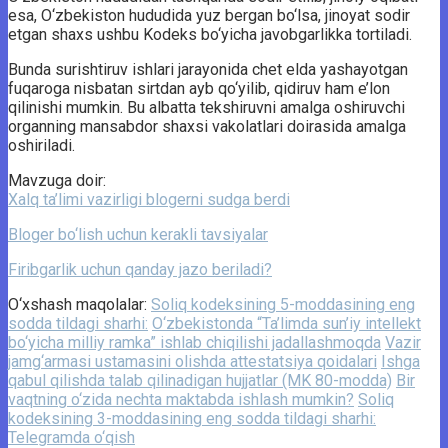
esa, O‘zbekiston hududida yuz bergan bo‘lsa, jinoyat sodir
etgan shaxs ushbu Kodeks bo‘yicha javobgarlikka tortiladi.
Bunda surishtiruv ishlari jarayonida chet elda yashayotgan
fuqaroga nisbatan sirtdan ayb qo‘yilib, qidiruv ham e’lon
qilinishi mumkin. Bu albatta tekshiruvni amalga oshiruvchi
organning mansabdor shaxsi vakolatlari doirasida amalga
oshiriladi.
Mavzuga doir:
Xalq ta’limi vazirligi blogerni sudga berdi
Bloger bo‘lish uchun kerakli tavsiyalar
Firibgarlik uchun qanday jazo beriladi?
O‘xshash maqolalar:
Soliq kodeksining 5-moddasining eng
sodda tildagi sharhi:
O‘zbekistonda “Ta’limda sun’iy intellekt
bo‘yicha milliy ramka” ishlab chiqilishi jadallashmoqda
Vazir
jamg‘armasi ustamasini olishda attestatsiya qoidalari
Ishga
qabul qilishda talab qilinadigan hujjatlar (MK 80-modda)
Bir
vaqtning o‘zida nechta maktabda ishlash mumkin?
Soliq
kodeksining 3-moddasining eng sodda tildagi sharhi:
Telegramda o‘qish