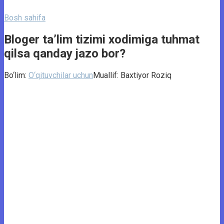
Bosh sahifa
Bloger ta’lim tizimi xodimiga tuhmat
qilsa qanday jazo bor?
Bo‘lim:
O‘qituvchilar uchun
Muallif:
Baxtiyor Roziq