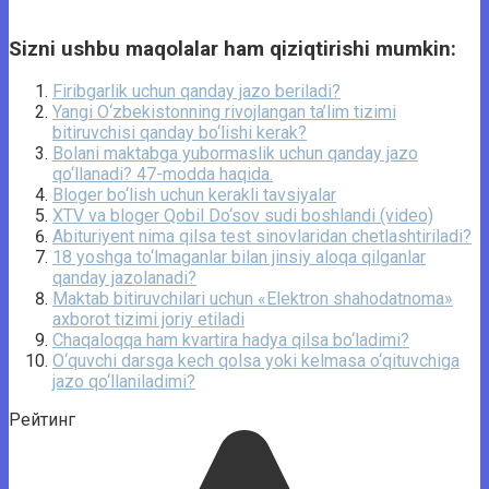
Sizni ushbu maqolalar ham qiziqtirishi mumkin:
Firibgarlik uchun qanday jazo beriladi?
Yangi O‘zbekistonning rivojlangan ta’lim tizimi
bitiruvchisi qanday bo‘lishi kerak?
Bolani maktabga yubormaslik uchun qanday jazo
qo‘llanadi? 47-modda haqida.
Bloger bo‘lish uchun kerakli tavsiyalar
XTV va bloger Qobil Do‘sov sudi boshlandi (video)
Abituriyent nima qilsa test sinovlaridan chetlashtiriladi?
18 yoshga to‘lmaganlar bilan jinsiy aloqa qilganlar
qanday jazolanadi?
Maktab bitiruvchilari uchun «Elektron shahodatnoma»
axborot tizimi joriy etiladi
Chaqaloqqa ham kvartira hadya qilsa bo‘ladimi?
O‘quvchi darsga kech qolsa yoki kelmasa o‘qituvchiga
jazo qo‘llaniladimi?
Рейтинг