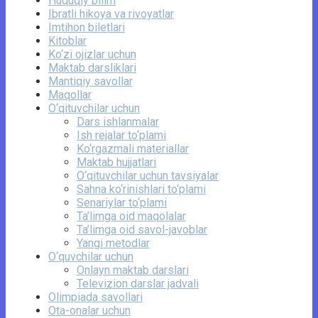
Huquqiy bilim
Ibratli hikoya va rivoyatlar
Imtihon biletlari
Kitoblar
Ko‘zi ojizlar uchun
Maktab darsliklari
Mantiqiy savollar
Maqollar
O‘qituvchilar uchun
Dars ishlanmalar
Ish rejalar to‘plami
Ko‘rgazmali materiallar
Maktab hujjatlari
O‘qituvchilar uchun tavsiyalar
Sahna ko‘rinishlari to‘plami
Senariylar to‘plami
Ta’limga oid maqolalar
Ta’limga oid savol-javoblar
Yangi metodlar
O‘quvchilar uchun
Onlayn maktab darslari
Televizion darslar jadvali
Olimpiada savollari
Ota-onalar uchun