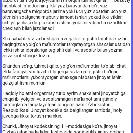
axborot tarmog‘ida joylashtirish orqali tuhmat qilish, — bazaviy
hisoblash miqdorining ikki yuz baravaridan to‘rt yuz
baravarigacha miqdorda jarima yoki uch yuz soatdan uch yuz
oltmish soatgacha majburiy jamoat ishlari yoxud ikki yildan
uch yilgacha axloq tuzatish ishlari yoki bir yilgacha ozodlikni
cheklash bilan jazolanadi.
Shu sababli siz va boshqa da’vogarlar tegishli tartibda sizlar
haqingizda yolg‘on ma’lumotlar tarqatayotgan shaxslar ustidan
ichki ishlar idoralariga tegishli dalil va asoslar bilan yozma
ariza kiritishingiz lozim.
Shundan so‘ng, tuhmat qilib, yolg‘on ma’lumotlar to‘plab, chet
elda faoliyat yurituvchi blogerga sizlarga tegishli bo‘lgan
ma’lumotlarni yuborayotgan shaxsga nisbatan jinoyat ishini
qo‘zg‘atilishi mumkin.
Haqiqiy holatni o‘rganmay turib ayrim shaxslarni jinoyatchiga
chiqarib, yolg‘on va asoslanmagan ma’lumotlarni ijtimoiy
tarmoqlarda tarqatayotgan blogerni ham O‘zbekiston
Respublikasi Jinoyat kodeksida belgilangan tartibda jinoiy
javobgarlikka tortish mumkin.
Chunki, Jinoyat kodeksining 11-moddasiga ko‘ra, jinoyat
O‘zbekiston hududidan tashqarida sodir etilib, jinoiy oqibati