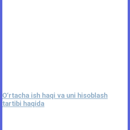
O‘rtacha ish haqi va uni hisoblash
tartibi haqida