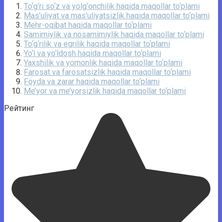
To‘g‘ri so‘z va yolg‘onchilik haqida maqollar to‘plami
Mas’uliyat va mas’uliyatsizlik haqida maqollar to‘plami
Mehr-oqibat haqida maqollar to‘plami
Samimiylik va nosamimiylik haqida maqollar to‘plami
To‘g‘rilik va egrilik haqida maqollar to‘plami
Yo‘l va yo‘ldosh haqida maqollar to‘plami
Yaxshilik va yomonlik haqida maqollar to‘plami
Farosat va farosatsizlik haqida maqollar to‘plami
Foyda va zarar haqida maqollar to‘plami
Me’yor va me’yorsizlik haqida maqollar to‘plami
Рейтинг