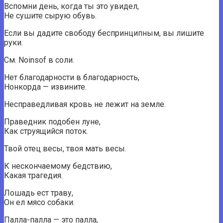
Вспомни день, когда ты это увидел,
Не сушите сырую обувь.
Если вы дадите свободу беспринципным, вы лишите
руки.
См. Noinsof в соли.
Нет благодарности в благодарность,
Нонкорда — извините.
Несправедливая кровь не лежит на земле.
Праведник подобен луне,
Как струящийся поток.
Твой отец весы, твоя мать весы.
К нескончаемому бедствию,
Какая трагедия.
Лошадь ест траву,
Он ел мясо собаки.
Палла-палла — это палла,