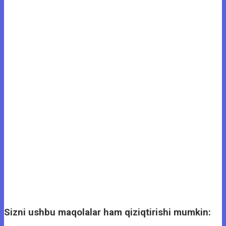
Sizni ushbu maqolalar ham qiziqtirishi mumkin: