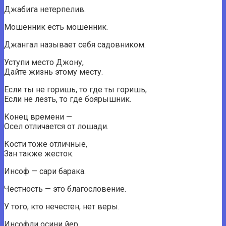
Джабига нетерпелив.
Мошенник есть мошенник.
Джангал называет себя садовником.
Уступи место Джону,
Дайте жизнь этому месту.
Если ты не горишь, то где ты горишь,
Если не лезть, то где боярышник.
Конец времени —
Осел отличается от лошади.
Кости тоже отличные,
Зан также жесток.
Инсоф — сари барака.
Честность — это благословение.
У того, кто нечестен, нет веры.
Инсофли осини йер,