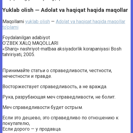
Yuklab olish — Adolat va haqiqat haqida maqollar
Maqollarni
yuklab olish
—
Adolat va haqiqat haqida maqollar
to‘plami
Foydalanilgan adabiyot
O‘ZBEK XALQ MAQOLLARI
«Sharq» nashriyot-matbaa aksiyadorlik korapaniyasi Bosh
tahririyati, 2005.
Принимайте статьи о справедливости, честности,
нечестности и правде.
Восторжествует справедливость, а не вражда.
Рука, разрубающая меч справедливости, не болит.
Меч справедливости будет острым.
Если это дешево, это справедливо по отношению к
покупателю,
Если дорого — у продавца.