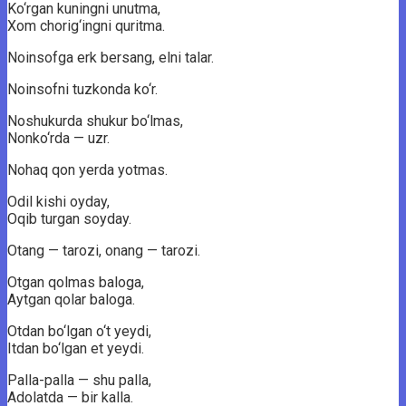
Ko‘rgan kuningni unutma,
Xom chorig‘ingni quritma.
Noinsofga erk bersang, elni talar.
Noinsofni tuzkonda ko‘r.
Noshukurda shukur bo‘lmas,
Nonko‘rda — uzr.
Nohaq qon yerda yotmas.
Odil kishi oyday,
Oqib turgan soyday.
Otang — tarozi, onang — tarozi.
Otgan qolmas baloga,
Aytgan qolar baloga.
Otdan bo‘lgan o‘t yeydi,
Itdan bo‘lgan et yeydi.
Palla-palla — shu palla,
Adolatda — bir kalla.