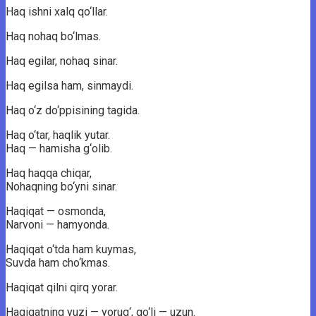
Haq ishni xalq qo‘llar.
Haq nohaq bo‘lmas.
Haq egilar, nohaq sinar.
Haq egilsa ham, sinmaydi.
Haq o‘z do‘ppisining tagida.
Haq o‘tar, haqlik yutar.
Haq — hamisha g‘olib.
Haq haqqa chiqar,
Nohaqning bo‘yni sinar.
Haqiqat — osmonda,
Narvoni — hamyonda.
Haqiqat o‘tda ham kuymas,
Suvda ham cho‘kmas.
Haqiqat qilni qirq yorar.
Haqiqatning yuzi — yorug‘, qo‘li — uzun.