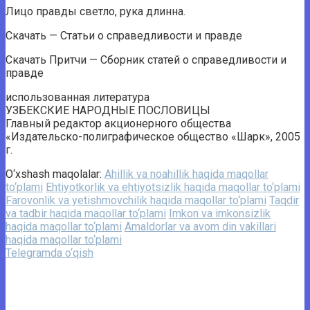
Лицо правды светло, рука длинна.
Скачать — Статьи о справедливости и правде
Скачать Притчи — Сборник статей о справедливости и
правде
использованная литература
УЗБЕКСКИЕ НАРОДНЫЕ ПОСЛОВИЦЫ
Главный редактор акционерного общества
«Издательско-полиграфическое общество «Шарк», 2005
г.
O‘xshash maqolalar:
Ahillik va noahillik haqida maqollar
to‘plami
Ehtiyotkorlik va ehtiyotsizlik haqida maqollar to‘plami
Farovonlik va yetishmovchilik haqida maqollar to‘plami
Taqdir
va tadbir haqida maqollar to‘plami
Imkon va imkonsizlik
haqida maqollar to‘plami
Amaldorlar va avom din vakillari
haqida maqollar to‘plami
Telegramda o‘qish