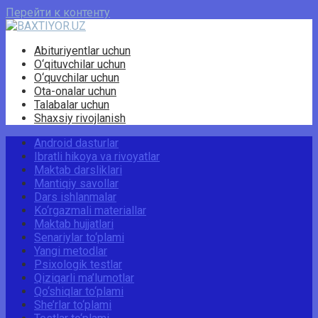
Перейти к контенту
Abituriyentlar uchun
O‘qituvchilar uchun
O‘quvchilar uchun
Ota-onalar uchun
Talabalar uchun
Shaxsiy rivojlanish
Android dasturlar
Ibratli hikoya va rivoyatlar
Maktab darsliklari
Mantiqiy savollar
Dars ishlanmalar
Ko‘rgazmali materiallar
Maktab hujjatlari
Senariylar to‘plami
Yangi metodlar
Psixologik testlar
Qiziqarli ma’lumotlar
Qo‘shiqlar to‘plami
She’rlar to‘plami