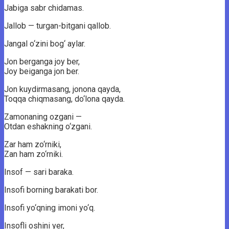
Jabiga sabr chidamas.
Jallob — turgan-bitgani qallob.
Jangal o‘zini bog‘ aylar.
Jon berganga joy ber,
Joy beiganga jon ber.
Jon kuydirmasang, jonona qayda,
Toqqa chiqmasang, do‘lona qayda.
Zamonaning ozgani —
Otdan eshakning o‘zgani.
Zar ham zo‘rniki,
Zan ham zo‘rniki.
Insof — sari baraka.
Insofi borning barakati bor.
Insofi yo‘qning imoni yo‘q.
Insofli oshini yer,