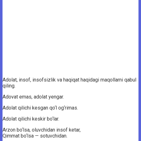
Adolat, insof, insofsizlik va haqiqat haqidagi maqollarni qabul
qiling.
Adovat emas, adolat yengar.
Adolat qilichi kesgan qo‘l og‘rimas.
Adolat qilichi keskir bo‘lar.
Arzon bo‘lsa, oluvchidan insof ketar,
Qimmat bo‘lsa — sotuvchidan.