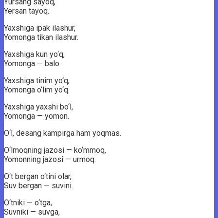
Yursang sayoq,
Yersan tayoq.
Yaxshiga ipak ilashur,
Yomonga tikan ilashur.
Yaxshiga kun yo‘q,
Yomonga — balo.
Yaxshiga tinim yo‘q,
Yomonga o‘lim yo‘q.
Yaxshiga yaxshi bo‘l,
Yomonga — yomon.
O‘l, desang kampirga ham yoqmas.
O‘lmoqning jazosi — ko‘mmoq,
Yomonning jazosi — urmoq.
O‘t bergan o‘tini olar,
Suv bergan — suvini.
O‘tniki — o‘tga,
Suvniki — suvga,