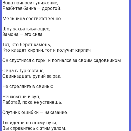
Вода приносит унижение,
Разбитая банка — дорогой.
Мельница соответственно.
Шоу захватывающее,
Замона — это сила.
Тот, кто берет камень,
Кто кладет кирпич, тот и получит кирпич.
Он спустился с горы и погнался за своим садовником.
Овца в Туркестане,
Одиннадцать рупий за раз.
Не стреляйте в свинью.
Ненасытный суп,
Работай, пока не устанешь.
Спутник ошибки — наказание.
Ты идешь по этому пути,
Вы справитесь с этим узлом.