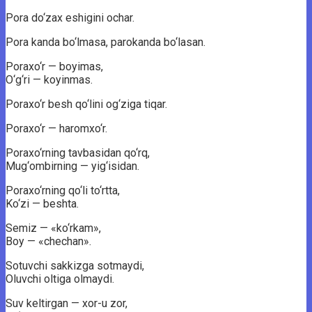
Pora do‘zax eshigini ochar.
Pora kanda bo‘lmasa, parokanda bo‘lasan.
Poraxo‘r — boyimas,
O‘g‘ri — koyinmas.
Poraxo‘r besh qo‘lini og‘ziga tiqar.
Poraxo‘r — haromxo‘r.
Poraxo‘rning tavbasidan qo‘rq,
Mug‘ombirning — yig‘isidan.
Poraxo‘rning qo‘li to‘rtta,
Ko‘zi — beshta.
Semiz — «ko‘rkam»,
Boy — «chechan».
Sotuvchi sakkizga sotmaydi,
Oluvchi oltiga olmaydi.
Suv keltirgan — xor-u zor,