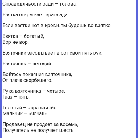
Справедливости ради — голова.
Взятка открывает врата ада.
Если взятки нет в крови, ты будешь во взятке.
Взятка — богатый,
Вор не вор.
Взяточник засовывает в рот свои пять рук.
Взяточник — негодяй.
Бойтесь покаяния взяточника,
От плача скорбящего.
Рука взяточника — четыре,
Глаз — пять.
Толстый — «красивый»
Мальчик — «чечан».
Продавец не продает за восемь,
Получатель не получает шесть.