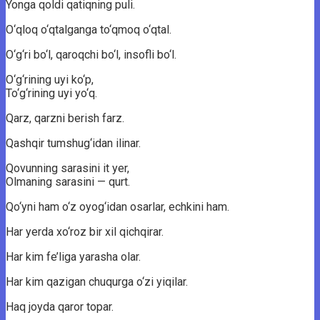
Yonga qoldi qatiqning puli.
O‘qloq o‘qtalganga to‘qmoq o‘qtal.
O‘g‘ri bo‘l, qaroqchi bo‘l, insofli bo‘l.
O‘g‘rining uyi ko‘p,
To‘g‘rining uyi yo‘q.
Qarz, qarzni berish farz.
Qashqir tumshug‘idan ilinar.
Qovunning sarasini it yer,
Olmaning sarasini — qurt.
Qo‘yni ham o‘z oyog‘idan osarlar, echkini ham.
Har yerda xo‘roz bir xil qichqirar.
Har kim fe’liga yarasha olar.
Har kim qazigan chuqurga o‘zi yiqilar.
Haq joyda qaror topar.