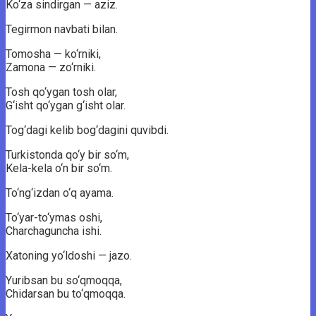
Ko‘za sindirgan — aziz.
Tegirmon navbati bilan.
Tomosha — ko‘rniki,
Zamona — zo‘rniki.
Tosh qo‘ygan tosh olar,
G‘isht qo‘ygan g‘isht olar.
Tog‘dagi kelib bog‘dagini quvibdi.
Turkistonda qo‘y bir so‘m,
Kela-kela o‘n bir so‘m.
To‘ng‘izdan o‘q ayama.
To‘yar-to‘ymas oshi,
Charchaguncha ishi.
Xatoning yo‘ldoshi — jazo.
Yuribsan bu so‘qmoqqa,
Chidarsan bu to‘qmoqqa.