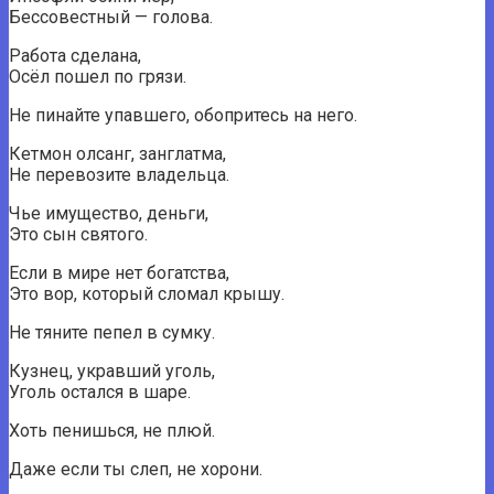
Бессовестный — голова.
Работа сделана,
Осёл пошел по грязи.
Не пинайте упавшего, обопритесь на него.
Кетмон олсанг, занглатма,
Не перевозите владельца.
Чье имущество, деньги,
Это сын святого.
Если в мире нет богатства,
Это вор, который сломал крышу.
Не тяните пепел в сумку.
Кузнец, укравший уголь,
Уголь остался в шаре.
Хоть пенишься, не плюй.
Даже если ты слеп, не хорони.