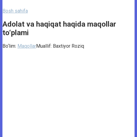
Bosh sahifa
Adolat va haqiqat haqida maqollar
to‘plami
Bo‘lim:
Maqollar
Muallif:
Baxtiyor Roziq