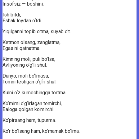
Insofsiz — boshini.
Ish bitdi,
Eshak loydan o‘tdi.
Yiqilganni tepib o‘tma, suyab o‘t.
Ketmon olsang, zanglatma,
Egasini qatnatma.
Kimning moli, puli bo‘lsa,
Avliyoning o‘g‘li shul.
Dunyo, moli bo‘lmasa,
Tomni teshgan o‘g‘ri shul.
Kulni o‘z kumochingga tortma.
Ko‘mirni o‘g‘irlagan temirchi,
Baloga qolgan ko‘mirchi.
Ko‘pirsang ham, tupurma.
Ko‘r bo‘lsang ham, ko‘mamak bo‘lma.