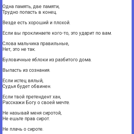
Одна память, две памяти,
Трудно попасть в конец.
Везде есть хороший и плохой.
Если вы проклинаете кого-то, это ударит по вам.
Слова мальчика правильные,
Нет, это не так.
Буловичные яблоки из разбитого дома.
Выпасть из сознания.
Если истец вялый,
Судья будет обвинен.
Если твой претендент хан,
Расскажи Богу о своей мечте.
Не называй меня сиротой,
Не ешьте прав сирот.
Не плачь о сироте.