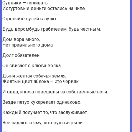
Сувники — поливать,
Йогуртовые деньги остались на чипе.
Стреляйте пулей в пулю.
Будь воромбудь грабителем, будь честным.
Дом вора много,
Нет правильного дома.
Долг обязателен.
Он свисает с клюва волка.
Дыня желтая собачья земля,
Желтый цвет яблока — это червяк.
И овца, и коза повешены за собственные ноги.
Везде петух кукарекает одинаково.
Каждый получает то, что заслуживает.
Все падают в яму, которую вырыли.