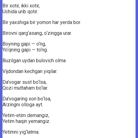
Bir xotir, ikki xotir,
Uchida urib qotir.
Bir yaxshiga bir yomon har yerda bor.
Birovni qarg‘asang, o‘zingga urar.
Boyning gapi — o‘ng,
Yo‘qning gapi — to‘ng.
Buzilgan uydan bulovich olma.
Vijdondan kechgan yiqilar.
Da’vogar sust bo‘lsa,
Qozi muttaham bo‘lar.
Da’vogaring xon bo‘lsa,
Arzingni olloga ayt.
Yetim-etim demangiz,
Yetim haqin yemangiz.
Yetimni yig‘latma.