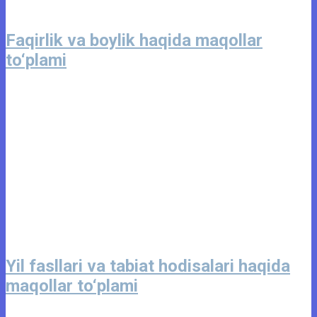
Faqirlik va boylik haqida maqollar
to‘plami
Yil fasllari va tabiat hodisalari haqida
maqollar to‘plami