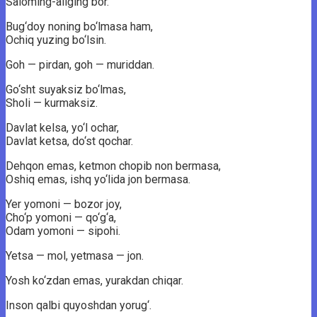
Saloming-aliging bor.
Bug‘doy noning bo‘lmasa ham,
Ochiq yuzing bo‘lsin.
Goh — pirdan, goh — muriddan.
Go‘sht suyaksiz bo‘lmas,
Sholi — kurmaksiz.
Davlat kelsa, yo‘l ochar,
Davlat ketsa, do‘st qochar.
Dehqon emas, ketmon chopib non bermasa,
Oshiq emas, ishq yo‘lida jon bermasa.
Yer yomoni — bozor joy,
Cho‘p yomoni — qo‘g‘a,
Odam yomoni — sipohi.
Yetsa — mol, yetmasa — jon.
Yosh ko‘zdan emas, yurakdan chiqar.
Inson qalbi quyoshdan yorug‘.