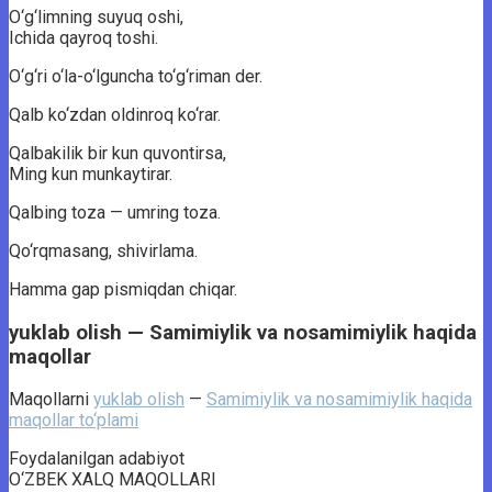
O‘g‘limning suyuq oshi,
Ichida qayroq toshi.
O‘g‘ri o‘la-o‘lguncha to‘g‘riman der.
Qalb ko‘zdan oldinroq ko‘rar.
Qalbakilik bir kun quvontirsa,
Ming kun munkaytirar.
Qalbing toza — umring toza.
Qo‘rqmasang, shivirlama.
Hamma gap pismiqdan chiqar.
yuklab olish — Samimiylik va nosamimiylik haqida
maqollar
Maqollarni
yuklab olish
—
Samimiylik va nosamimiylik haqida
maqollar to‘plami
Foydalanilgan adabiyot
O‘ZBEK XALQ MAQOLLARI