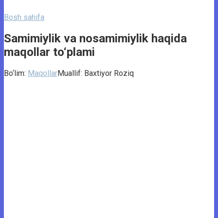
Bosh sahifa
Samimiylik va nosamimiylik haqida
maqollar to‘plami
Bo‘lim:
Maqollar
Muallif:
Baxtiyor Roziq