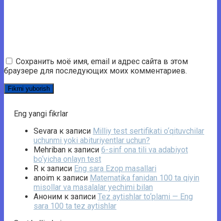
Сохранить моё имя, email и адрес сайта в этом
браузере для последующих моих комментариев.
Eng yangi fikrlar
Sevara
к записи
Milliy test sertifikati o‘qituvchilar
uchunmi yoki abituriyentlar uchun?
Mehriban
к записи
6-sinf ona tili va adabiyot
bo‘yicha onlayn test
R
к записи
Eng sara Ezop masallari
anoim
к записи
Matematika fanidan 100 ta qiyin
misollar va masalalar yechimi bilan
Аноним
к записи
Tez aytishlar to‘plami — Eng
sara 100 ta tez aytishlar