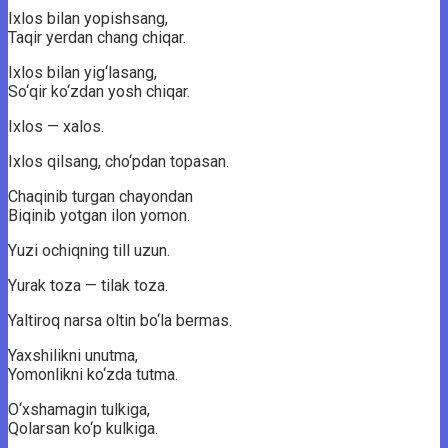
Ixlos bilan yopishsang,
Taqir yerdan chang chiqar.
Ixlos bilan yig‘lasang,
So‘qir ko‘zdan yosh chiqar.
Ixlos — xalos.
Ixlos qilsang, cho‘pdan topasan.
Chaqinib turgan chayondan
Biqinib yotgan ilon yomon.
Yuzi ochiqning till uzun.
Yurak toza — tilak toza.
Yaltiroq narsa oltin bo‘la bermas.
Yaxshilikni unutma,
Yomonlikni ko‘zda tutma.
O‘xshamagin tulkiga,
Qolarsan ko‘p kulkiga.