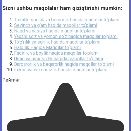
Sizni ushbu maqolalar ham qiziqtirishi mumkin:
Tozalik, sog‘lik va bemorlik haqida maqollar to‘plami
Sevinch va g‘am haqida maqollar to‘plami
Naqd va nasiya haqida maqollar to‘plami
Yaxshi so‘z va yomon so‘z haqida maqollar to‘plami
To‘g‘rilik va egrilik haqida maqollar to‘plami
Halollik Haqida Maqollar to‘plami
Faqirlik va boylik haqida maqollar to‘plami
Umid va umidsizlik haqida maqollar to‘plami
Barqarorlik va beqarorlik haqida maqollar to‘plami
Imkon va imkonsizlik haqida maqollar to‘plami
Рейтинг