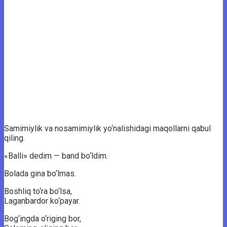
Samimiylik va nosamimiylik yo‘nalishidagi maqollarni qabul
qiling.
«Balli» dedim — band bo‘ldim.
Bolada gina bo‘lmas.
Boshliq to‘ra bo‘lsa,
Laganbardor ko‘payar.
Bog‘ingda o‘riging bor,