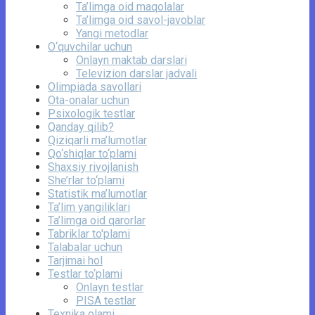
Ta’limga oid maqolalar
Ta’limga oid savol-javoblar
Yangi metodlar
O‘quvchilar uchun
Onlayn maktab darslari
Televizion darslar jadvali
Olimpiada savollari
Ota-onalar uchun
Psixologik testlar
Qanday qilib?
Qiziqarli ma’lumotlar
Qo‘shiqlar to‘plami
Shaxsiy rivojlanish
She’rlar to‘plami
Statistik ma’lumotlar
Ta’lim yangiliklari
Ta’limga oid qarorlar
Tabriklar to'plami
Talabalar uchun
Tarjimai hol
Testlar to‘plami
Onlayn testlar
PISA testlar
Texnika olami