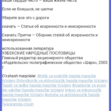
Ваше сердце чисто — ваша жизнь чиста.
Если не боишься, не шепчи.
Уберите все это с дороги.
скачать — Статьи об искренности и неискренности
Скачать Притчи — Сборник статей об искренности и
неискренности
использованная литература
УЗБЕКСКИЕ НАРОДНЫЕ ПОСЛОВИЦЫ
Главный редактор акционерного общества
«Издательско-полиграфическое общество «Шарк», 2005
г.
O‘xshash maqolalar:
Ahillik va noahillik haqida maqollar
to‘plami
Ehtiyotkorlik va ehtiyotsizlik haqida maqollar to‘plami
Taqdir va tadbir haqida maqollar to‘plami
Amaldorlar va avom
din vakillari haqida maqollar to‘plami
Imkon va imkonsizlik
haqida maqollar to‘plami
Andisha va andishasizlik haqida
maqollar to‘plami
Telegramda o‘qish