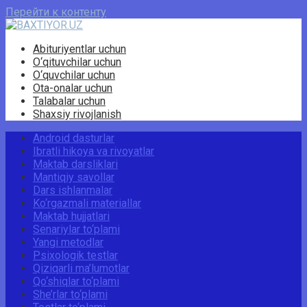
Перейти к контенту
Abituriyentlar uchun
O‘qituvchilar uchun
O‘quvchilar uchun
Ota-onalar uchun
Talabalar uchun
Shaxsiy rivojlanish
Android dasturlar
Ibratli hikoya va rivoyatlar
Maktab darsliklari
Mantiqiy savollar
Dars ishlanmalar
Ko‘rgazmali materiallar
Maktab hujjatlari
Senariylar to‘plami
Yangi metodlar
Psixologik testlar
Qiziqarli ma’lumotlar
Qo‘shiqlar to‘plami
She’rlar to‘plami