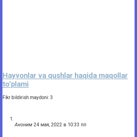
Hayvonlar va qushlar haqida maqollar
to‘plami
Fikr bildirish maydoni: 3
Аноним
24 мая, 2022 в 10:33 пп