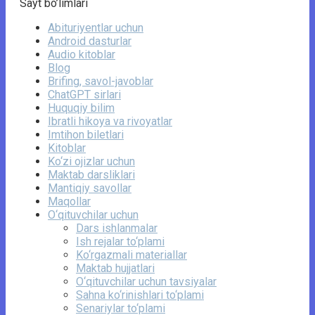
Sayt bo’limlari
Abituriyentlar uchun
Android dasturlar
Audio kitoblar
Blog
Brifing, savol-javoblar
ChatGPT sirlari
Huquqiy bilim
Ibratli hikoya va rivoyatlar
Imtihon biletlari
Kitoblar
Ko‘zi ojizlar uchun
Maktab darsliklari
Mantiqiy savollar
Maqollar
O‘qituvchilar uchun
Dars ishlanmalar
Ish rejalar to‘plami
Ko‘rgazmali materiallar
Maktab hujjatlari
O‘qituvchilar uchun tavsiyalar
Sahna ko‘rinishlari to‘plami
Senariylar to‘plami