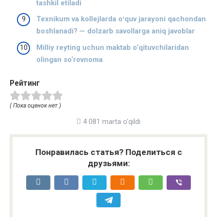
tashkil etiladi
Texnikum va kollejlarda oʻquv jarayoni qachondan
boshlanadi? — dolzarb savollarga aniq javoblar
Milliy reyting uchun maktab o‘qituvchilaridan
olingan so‘rovnoma
Рейтинг
( Пока оценок нет )
4 081 marta o'qildi
Понравилась статья? Поделиться с
друзьями: