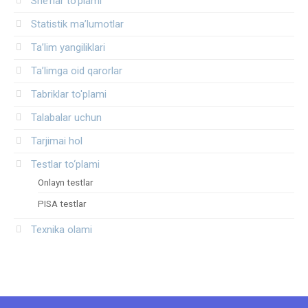
She’rlar to‘plami
Statistik ma’lumotlar
Ta’lim yangiliklari
Ta’limga oid qarorlar
Tabriklar to'plami
Talabalar uchun
Tarjimai hol
Testlar to‘plami
Onlayn testlar
PISA testlar
Texnika olami