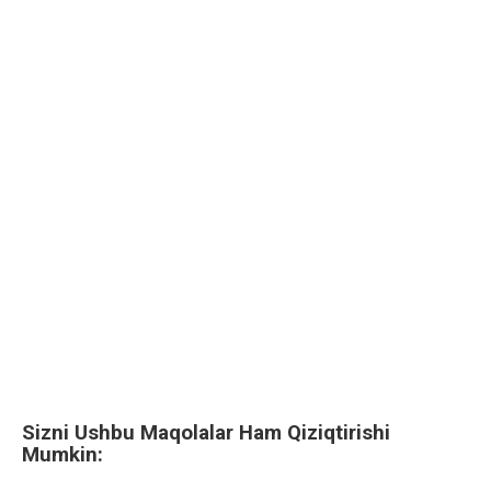
Sizni Ushbu Maqolalar Ham Qiziqtirishi
Mumkin: