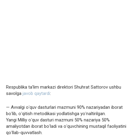
Respublika taʼlim markazi direktori Shuhrat Sattorov ushbu
savolga
javob qaytardi
:
— Avvalgi oʻquv dasturlari mazmuni 90% nazariyadan iborat
boʻlib, oʻqitish metodikasi yodlatishga yoʻnaltirilgan.
Yangi Milliy oʻquv dasturi mazmuni 50% nazariya 50%
amaliyotdan iborat boʻladi va oʻquvchining mustaqil faoliyatini
qoʻllab-quvvatlash.