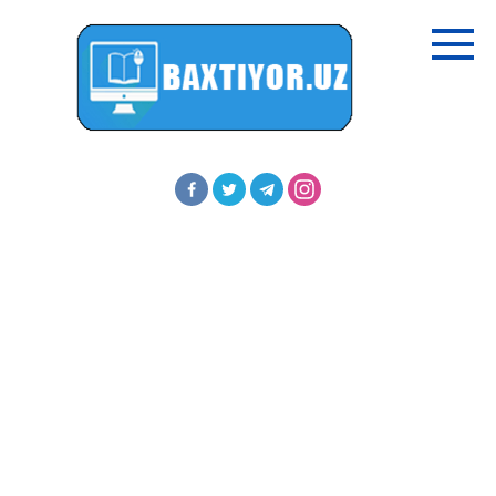
Перейти
к
контенту