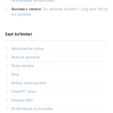
va masalalar yechimi bilan
Аноним
к записи
Tez aytishlar to‘plami — Eng sara 100 ta
tez aytishlar
Sayt bo’limlari
Abituriyentlar uchun
Android dasturlar
Audio kitoblar
Blog
Brifing, savol-javoblar
ChatGPT sirlari
Huquqiy bilim
Ibratli hikoya va rivoyatlar