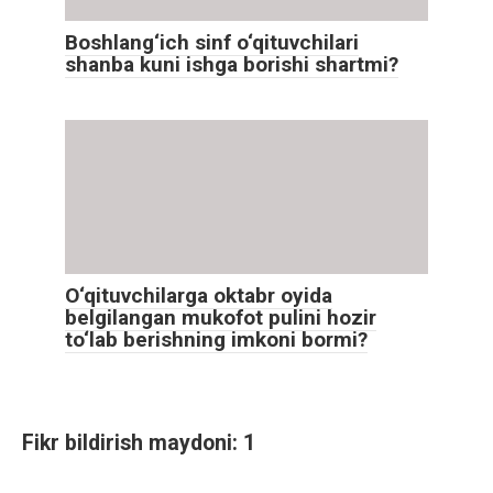
Boshlang‘ich sinf o‘qituvchilari
shanba kuni ishga borishi shartmi?
O‘qituvchilarga oktabr oyida
belgilangan mukofot pulini hozir
to‘lab berishning imkoni bormi?
Fikr bildirish maydoni: 1