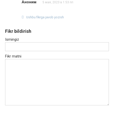
Аноним
5 мая, 2023 в 1:53 пп
Ushbu fikrga javob yozish
Fikr bildirish
Ismingiz
Fikr matni