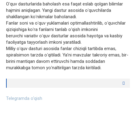
Oʻquv dasturlarida baholash esa faqat eslab qolgan bilimlar
hajmini aniqlagan. Yangi dastur asosida oʻquvchilarda
shakllangan koʻnikmalar baholanadi.
Fanlar soni va oʻquv yuklamalari optimallashtirilib, oʻquvchilar
qiziqishiga koʻra fanlarni tanlab oʻqish imkonini
beruvchi variativ oʻquv dasturlar asosida hayotga va kasbiy
faoliyatga tayyorlash imkoni yaratiladi.
Milliy oʻquv dasturi asosida fanlar chiziqli tartibda emas,
spiralsimon tarzda oʻqitiladi. Yaʼni mavzular takroriy emas, bir-
birini mantiqan davom ettiruvchi hamda soddadan
murakkabga tomon yoʻnaltirilgan tarzda kiritiladi.
Telegramda o‘qish