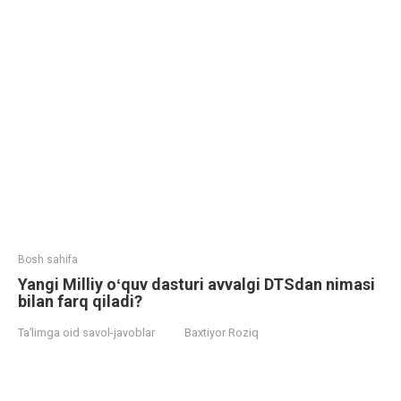
Bosh sahifa
Yangi Milliy oʻquv dasturi avvalgi DTSdan nimasi
bilan farq qiladi?
Ta’limga oid savol-javoblar
Baxtiyor Roziq