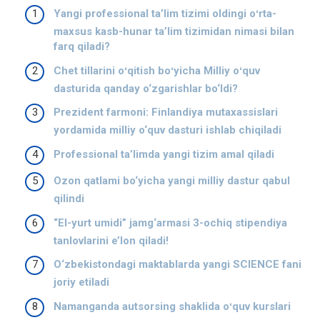
Yangi professional taʼlim tizimi oldingi oʻrta-
maxsus kasb-hunar taʼlim tizimidan nimasi bilan
farq qiladi?
Chet tillarini oʻqitish boʻyicha Milliy oʻquv
dasturida qanday o‘zgarishlar bo‘ldi?
Prezident farmoni: Finlandiya mutaxassislari
yordamida milliy o‘quv dasturi ishlab chiqiladi
Professional ta’limda yangi tizim amal qiladi
Ozon qatlami bo‘yicha yangi milliy dastur qabul
qilindi
“El-yurt umidi” jamg‘armasi 3-ochiq stipendiya
tanlovlarini e’lon qiladi!
O‘zbekistondagi maktablarda yangi SCIENCE fani
joriy etiladi
Namanganda autsorsing shaklida oʻquv kurslari