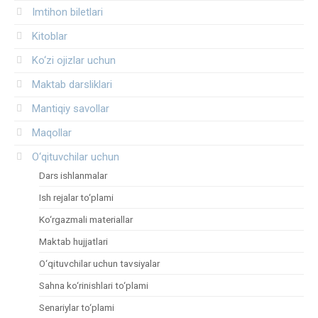
Imtihon biletlari
Kitoblar
Ko‘zi ojizlar uchun
Maktab darsliklari
Mantiqiy savollar
Maqollar
O‘qituvchilar uchun
Dars ishlanmalar
Ish rejalar to‘plami
Ko‘rgazmali materiallar
Maktab hujjatlari
O‘qituvchilar uchun tavsiyalar
Sahna ko‘rinishlari to‘plami
Senariylar to‘plami