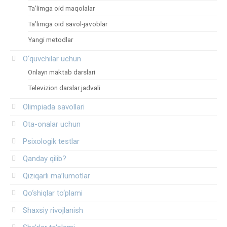
Ta’limga oid maqolalar
Ta’limga oid savol-javoblar
Yangi metodlar
O‘quvchilar uchun
Onlayn maktab darslari
Televizion darslar jadvali
Olimpiada savollari
Ota-onalar uchun
Psixologik testlar
Qanday qilib?
Qiziqarli ma’lumotlar
Qo‘shiqlar to‘plami
Shaxsiy rivojlanish