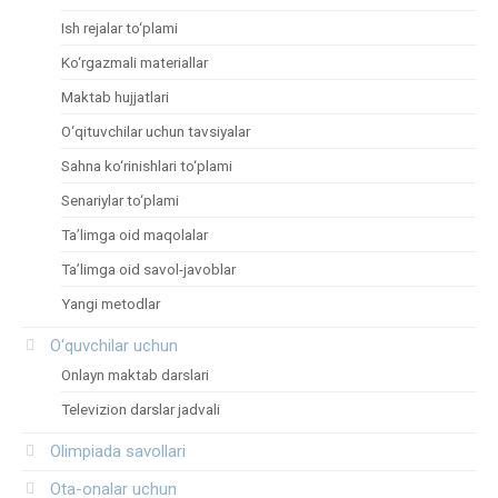
Ish rejalar to‘plami
Ko‘rgazmali materiallar
Maktab hujjatlari
O‘qituvchilar uchun tavsiyalar
Sahna ko‘rinishlari to‘plami
Senariylar to‘plami
Ta’limga oid maqolalar
Ta’limga oid savol-javoblar
Yangi metodlar
O‘quvchilar uchun
Onlayn maktab darslari
Televizion darslar jadvali
Olimpiada savollari
Ota-onalar uchun