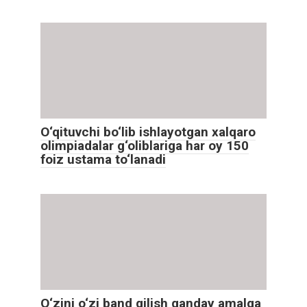
O‘qituvchi bo‘lib ishlayotgan xalqaro
olimpiadalar g‘oliblariga har oy 150
foiz ustama to‘lanadi
O‘zini o‘zi band qilish qanday amalga