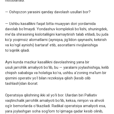
hisoblanadi.
— Oshqozon yarasini qanday davolash usullari bor?
— Ushbu kasallikni faqat bitta muayyan dori yordamida
davolab boʻlmaydi. Yondashuv kompleksli boʻlishi, shuningdek,
meʼda shirasining kislotaliligini kamaytirish talab etiladi, bu juda
koʻp yoqimsiz alomatlarni (ayniqsa, jigʻildon qaynashi, kekirish
va koʻngil aynishi) bartaraf etib, asoratlarni rivojlanishiga
toʻsqinlik qiladi.
Ayni kunda mazkur kasallikni davolashning yana bir
usuli jarrohlik amaliyoti boʻlib, bu — yaralarni joylashishiga, kelib
chiqish sababiga va holatiga koʻra, ushbu aʼzoning maʼlum bir
qismini operativ yoʻl bilan rezeksiya qilish (kesib olib
tashlash)dan iborat.
Operatsiya qilishning ikki xil yoʻli bor. Ulardan biri Palliativ
vaqtinchalik jarrohlik amaliyoti boʻlib, keksa, nimjon va ahvoli
ogʻir bemorlarda oʻtkaziladi. Radikal operatsiya amaliyoti esa,
yara joylashgan soha sogʻlom toʻqimaga qadar kesib olinib,