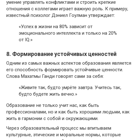
умение управлять конфликтами и строить крепкие
отношения с коллегами играет важную роль. К примеру,
известный психолог Дэниел Гоулман утверждает:
«Успех в жизни на 80% зависит от
эмоционального интеллекта и только на 20%
от IQ.»
8. Формирование устойчивых ценностей
Одним из самых важных аспектов образования является
его способность формировать устойчивые ценности.
Слова Махатмы Ганди говорят сами за себя:
«Живите так, будто умрёте завтра. Учитесь так,
будто будете жить вечно.»
Образование не только учит нас, как быть
профессионалами, но и как быть хорошими людьми, как
жить в гармонии с собой и окружающими.
Через образовательный процесс мы впитываем
культурные, этические и моральные нормы, которые