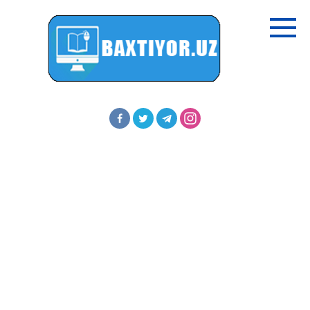
Перейти
к
контенту