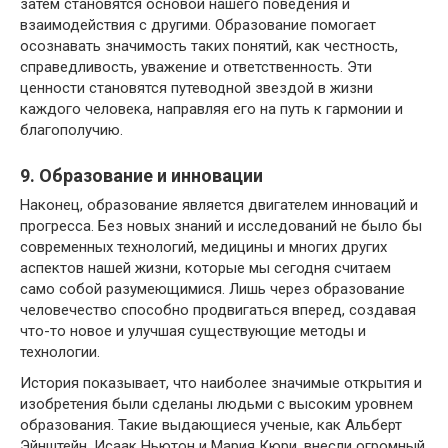
затем становятся основой нашего поведения и
взаимодействия с другими. Образование помогает
осознавать значимость таких понятий, как честность,
справедливость, уважение и ответственность. Эти
ценности становятся путеводной звездой в жизни
каждого человека, направляя его на путь к гармонии и
благополучию.
9. Образование и инновации
Наконец, образование является двигателем инноваций и
прогресса. Без новых знаний и исследований не было бы
современных технологий, медицины и многих других
аспектов нашей жизни, которые мы сегодня считаем
само собой разумеющимися. Лишь через образование
человечество способно продвигаться вперед, создавая
что-то новое и улучшая существующие методы и
технологии.
История показывает, что наиболее значимые открытия и
изобретения были сделаны людьми с высоким уровнем
образования. Такие выдающиеся ученые, как Альберт
Эйнштейн, Исаак Ньютон и Мария Кюри, внесли огромный