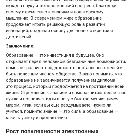
вклад в науку и технологический прогресс, благодаря
своему стремлению к знаниям и новаторскому
мышлению. В современном мире образование
продолжает играть решающую роль в развитии
инноваций, создавая основу для новых открытий и
достижений.
Заключение:
Образование — это инвестиция в будущее. Оно
открывает перед человеком безграничные возможности,
помогает развиваться, достигать поставленных целей и
быть полезным членом общества. Важно понимать, что
образование не заканчивается получением диплома —
это процесс, который продолжается на протяжении всей
жизни. Стремление к знаниям и саморазвитию делает нас
лучше и позволяет идти в ногу с быстро меняющимся
миром. Итак, если вы еще раздумываете, нужно ли
учиться, помните: знание — это сила, а образование —
ключ к успеху и процветанию.
Рост популярности электронных