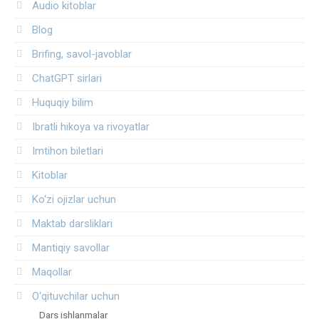
Audio kitoblar
Blog
Brifing, savol-javoblar
ChatGPT sirlari
Huquqiy bilim
Ibratli hikoya va rivoyatlar
Imtihon biletlari
Kitoblar
Ko‘zi ojizlar uchun
Maktab darsliklari
Mantiqiy savollar
Maqollar
O‘qituvchilar uchun
Dars ishlanmalar