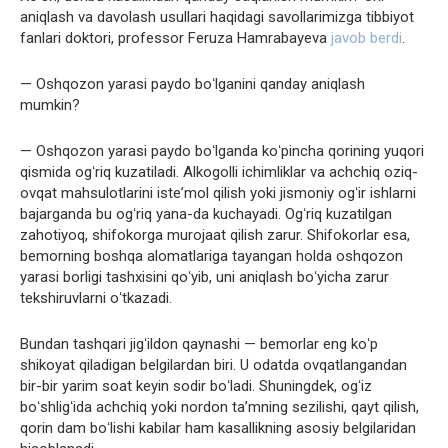
aniqlash va davolash usullari haqidagi savollarimizga tibbiyot
fanlari doktori, professor Feruza Hamrabayeva
javob berdi
.
— Oshqozon yarasi paydo boʻlganini qanday aniqlash
mumkin?
— Oshqozon yarasi paydo boʻlganda koʻpincha qorining yuqori
qismida ogʻriq kuzatiladi. Alkogolli ichimliklar va achchiq oziq-
ovqat mahsulotlarini isteʼmol qilish yoki jismoniy ogʻir ishlarni
bajarganda bu ogʻriq yana-da kuchayadi. Ogʻriq kuzatilgan
zahotiyoq, shifokorga murojaat qilish zarur. Shifokorlar esa,
bemorning boshqa alomatlariga tayangan holda oshqozon
yarasi borligi tashxisini qoʻyib, uni aniqlash boʻyicha zarur
tekshiruvlarni oʻtkazadi.
Bundan tashqari jigʻildon qaynashi — bemorlar eng koʻp
shikoyat qiladigan belgilardan biri. U odatda ovqatlangandan
bir-bir yarim soat keyin sodir boʻladi. Shuningdek, ogʻiz
boʻshligʻida achchiq yoki nordon taʼmning sezilishi, qayt qilish,
qorin dam boʻlishi kabilar ham kasallikning asosiy belgilaridan