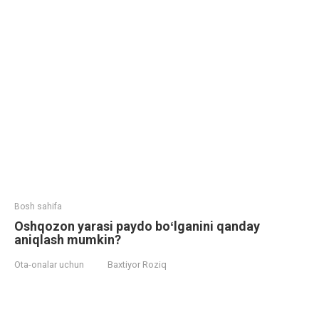
Bosh sahifa
Oshqozon yarasi paydo boʻlganini qanday
aniqlash mumkin?
Ota-onalar uchun
Baxtiyor Roziq