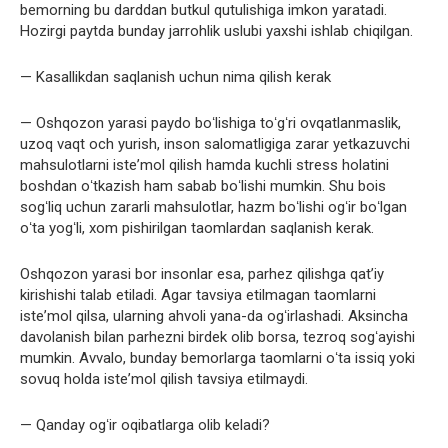
bemorning bu darddan butkul qutulishiga imkon yaratadi.
Hozirgi paytda bunday jarrohlik uslubi yaxshi ishlab chiqilgan.
— Kasallikdan saqlanish uchun nima qilish kerak
— Oshqozon yarasi paydo boʻlishiga toʻgʻri ovqatlanmaslik,
uzoq vaqt och yurish, inson salomatligiga zarar yetkazuvchi
mahsulotlarni isteʼmol qilish hamda kuchli stress holatini
boshdan oʻtkazish ham sabab boʻlishi mumkin. Shu bois
sogʻliq uchun zararli mahsulotlar, hazm boʻlishi ogʻir boʻlgan
oʻta yogʻli, xom pishirilgan taomlardan saqlanish kerak.
Oshqozon yarasi bor insonlar esa, parhez qilishga qatʼiy
kirishishi talab etiladi. Agar tavsiya etilmagan taomlarni
isteʼmol qilsa, ularning ahvoli yana-da ogʻirlashadi. Aksincha
davolanish bilan parhezni birdek olib borsa, tezroq sogʻayishi
mumkin. Avvalo, bunday bemorlarga taomlarni oʻta issiq yoki
sovuq holda isteʼmol qilish tavsiya etilmaydi.
— Qanday ogʻir oqibatlarga olib keladi?