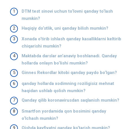
DTM test sinovi uchun to‘lovni qanday to‘lash
mumkin?
Haqiqiy do‘stlik, uni qanday bilish mumkin?
Xonada o‘tirib ishlash qanday kasalliklarni keltirib
chiqarishi mumkin?
Maktabda darslar an’anaviy boshlanadi. Qanday
hollarda onlayn bo‘lishi mumkin?
Ginnes Rekordlar kitobi qanday paydo bo‘lgan?
qanday hollarda xodimning roziligisiz mehnat
haqidan ushlab qolish mumkin?
Qanday qilib koronavirusdan saqlanish mumkin?
Smartfon yordamida qon bosimini qanday
o‘lchash mumkin?
Qishda kayfiyatni qanday ko‘tarish mumkin?