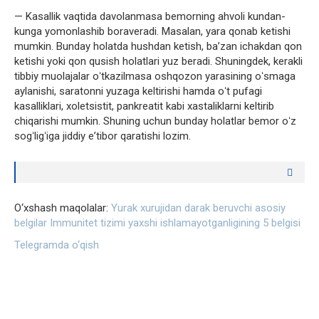
— Kasallik vaqtida davolanmasa bemorning ahvoli kundan-
kunga yomonlashib boraveradi. Masalan, yara qonab ketishi
mumkin. Bunday holatda hushdan ketish, baʼzan ichakdan qon
ketishi yoki qon qusish holatlari yuz beradi. Shuningdek, kerakli
tibbiy muolajalar oʻtkazilmasa oshqozon yarasining oʻsmaga
aylanishi, saratonni yuzaga keltirishi hamda oʻt pufagi
kasalliklari, xoletsistit, pankreatit kabi xastaliklarni keltirib
chiqarishi mumkin. Shuning uchun bunday holatlar bemor oʻz
sogʻligʻiga jiddiy eʼtibor qaratishi lozim.
O‘xshash maqolalar:
Yurak xurujidan darak beruvchi asosiy
belgilar
Immunitet tizimi yaxshi ishlamayotganligining 5 belgisi
Telegramda o‘qish