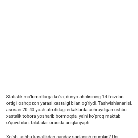
Statistik maʼlumotlarga koʻra, dunyo aholisining 14 foizdan
ortigʻi oshqozon yarasi xastaligi bilan ogʻriydi. Tashvishlanarlisi,
asosan 20-40 yosh atrofidagi erkaklarda uchraydigan ushbu
xastalik tobora yosharib bormoqda, yaʼni koʻproq maktab
oʻquvchilari, talabalar orasida aniqlanyapti.
Xoʻsh, ushbu kasallikdan qanday saqlanish mumkin? Uni