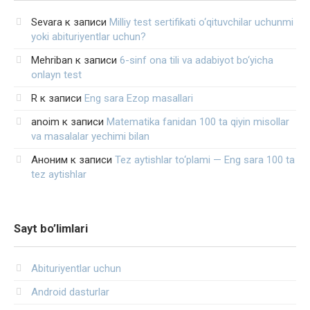
Sevara
к записи
Milliy test sertifikati o‘qituvchilar uchunmi
yoki abituriyentlar uchun?
Mehriban
к записи
6-sinf ona tili va adabiyot bo‘yicha
onlayn test
R
к записи
Eng sara Ezop masallari
anoim
к записи
Matematika fanidan 100 ta qiyin misollar
va masalalar yechimi bilan
Аноним
к записи
Tez aytishlar to‘plami — Eng sara 100 ta
tez aytishlar
Sayt bo’limlari
Abituriyentlar uchun
Android dasturlar