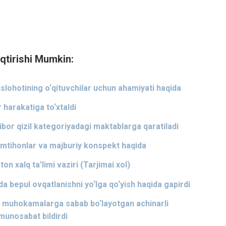
qtirishi Mumkin:
lohotining o‘qituvchilar uchun ahamiyati haqida
harakatiga to‘xtaldi
bor qizil kategoriyadagi maktablarga qaratiladi
mtihonlar va majburiy konspekt haqida
 xalq ta’limi vaziri (Tarjimai xol)
bepul ovqatlanishni yo‘lga qo‘yish haqida gapirdi
 muhokamalarga sabab bo‘layotgan achinarli
munosabat bildirdi