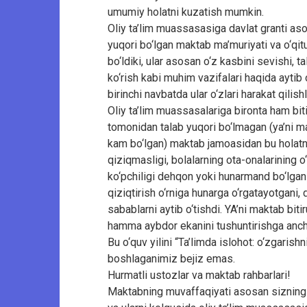
umumiy holatni kuzatish mumkin.
Oliy ta’lim muassasasiga davlat granti asos
yuqori bo‘lgan maktab ma’muriyati va o‘qi
bo‘ldiki, ular asosan o‘z kasbini sevishi, t
ko‘rish kabi muhim vazifalari haqida aytib
birinchi navbatda ular o‘zlari harakat qilishla
Oliy ta’lim muassasalariga bironta ham bi
tomonidan talab yuqori bo‘lmagan (ya’ni m
kam bo‘lgan) maktab jamoasidan bu holatnin
qiziqmasligi, bolalarning ota-onalarining o
ko‘pchiligi dehqon yoki hunarmand bo‘lgani
qiziqtirish o‘rniga hunarga o‘rgatayotgani, 
sabablarni aytib o‘tishdi. YA’ni maktab bit
hamma aybdor ekanini tushuntirishga ancha
Bu o‘quv yilini “Ta’limda islohot: o‘zgaris
boshlaganimiz bejiz emas.
Hurmatli ustozlar va maktab rahbarlari!
Maktabning muvaffaqiyati asosan sizning m