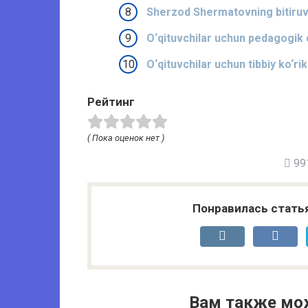
Sherzod Shermatovning bitiruvch
O‘qituvchilar uchun pedagogik o
O‘qituvchilar uchun tibbiy ko‘rik
Рейтинг
( Пока оценок нет )
991
Понравилась стать
Вам также мо