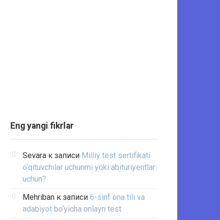
Eng yangi fikrlar
Sevara
к записи
Milliy test sertifikati
o‘qituvchilar uchunmi yoki abituriyentlar
uchun?
Mehriban
к записи
6-sinf ona tili va
adabiyot bo‘yicha onlayn test