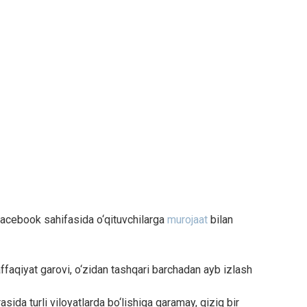
 Facebook sahifasida o‘qituvchilarga
murojaat
bilan
ffaqiyat garovi, o‘zidan tashqari barchadan ayb izlash
sida turli viloyatlarda bo‘lishiga qaramay, qiziq bir