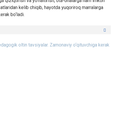
a qiziqtirish va yo‘naltirish, ota-onalarga ham imkon
yatlaridan kelib chiqib, hayotda yuqoriroq marralarga
erak bo‘ladi.
dagogik oltin tavsiyalar.
Zamonaviy o‘qituvchiga kerak