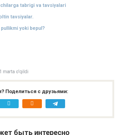
ilarga tabrigi va tavsiyalari
ltin tavsiyalar.
 pullikmi yoki bepul?
 marta o'qildi
я? Поделиться с друзьями:
жет быть интересно