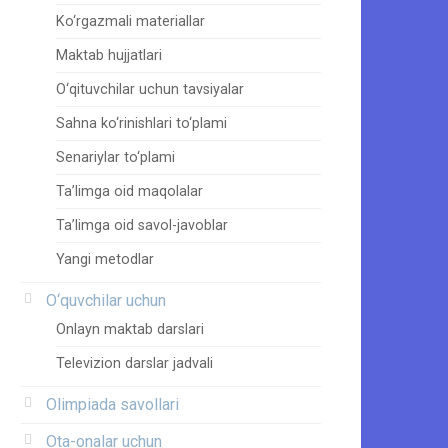
Ko‘rgazmali materiallar
Maktab hujjatlari
O‘qituvchilar uchun tavsiyalar
Sahna ko‘rinishlari to‘plami
Senariylar to‘plami
Ta’limga oid maqolalar
Ta’limga oid savol-javoblar
Yangi metodlar
O‘quvchilar uchun
Onlayn maktab darslari
Televizion darslar jadvali
Olimpiada savollari
Ota-onalar uchun