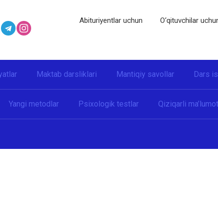
Abituriyentlar uchun
O‘qituvchilar uchu
yatlar
Maktab darsliklari
Mantiqiy savollar
Dars i
Yangi metodlar
Psixologik testlar
Qiziqarli ma’lumot