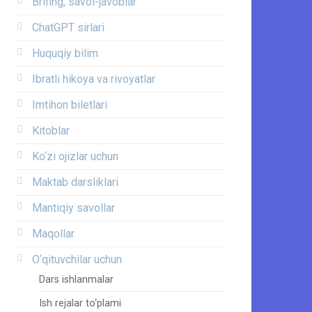
Brifing, savol-javoblar
ChatGPT sirlari
Huquqiy bilim
Ibratli hikoya va rivoyatlar
Imtihon biletlari
Kitoblar
Ko‘zi ojizlar uchun
Maktab darsliklari
Mantiqiy savollar
Maqollar
O‘qituvchilar uchun
Dars ishlanmalar
Ish rejalar to‘plami