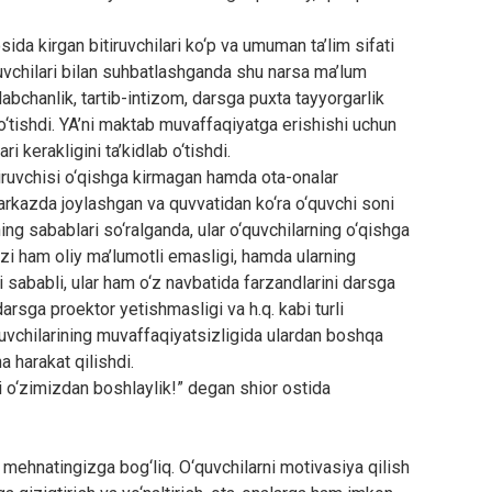
ida kirgan bitiruvchilari ko‘p va umuman ta’lim sifati
tuvchilari bilan suhbatlashganda shu narsa ma’lum
alabchanlik, tartib-intizom, darsga puxta tayyorgarlik
 o‘tishdi. YA’ni maktab muvaffaqiyatga erishishi uchun
ri kerakligini ta’kidlab o‘tishdi.
tiruvchisi o‘qishga kirmagan hamda ota-onalar
arkazda joylashgan va quvvatidan ko‘ra o‘quvchi soni
g sabablari so‘ralganda, ular o‘quvchilarning o‘qishga
‘zi ham oliy ma’lumotli emasligi, hamda ularning
 sababli, ular ham o‘z navbatida farzandlarini darsga
darsga proektor yetishmasligi va h.q. kabi turli
iruvchilarining muvaffaqiyatsizligida ulardan boshqa
 harakat qilishdi.
hni o‘zimizdan boshlaylik!” degan shior ostida
ehnatingizga bog‘liq. O‘quvchilarni motivasiya qilish