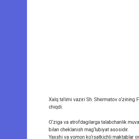
Xalq ta’limi vaziri Sh. Shermatov o‘zining
chiqdi.
O‘ziga va atrofdagilarga talabchanlik muva
bilan cheklanish mag‘lubiyat asosidir.
Yaxshi va yomon ko‘rsatkichli maktablar ora