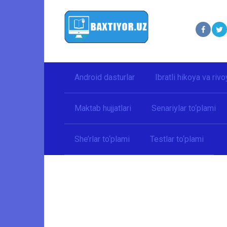
Перейти
к
контенту
Android dasturlar
Ibratli hikoya va rivo
Maktab hujjatlari
Senariylar to‘plami
She’rlar to‘plami
Testlar to‘plami