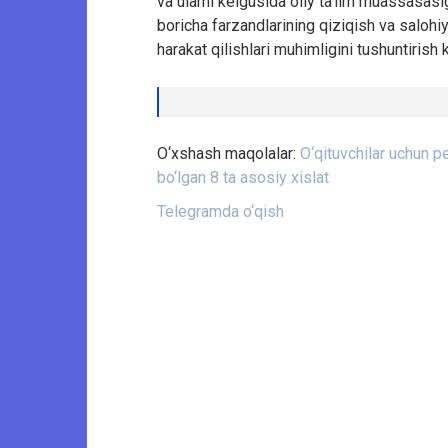
va ularni kelgusida oliy ta’lim muassasasig
boricha farzandlarining qiziqish va salohi
harakat qilishlari muhimligini tushuntirish k
O‘xshash maqolalar:
O‘qituvchilar uchun pe
bo‘lgan 8 ta asosiy xislat
Telegramda o‘qish