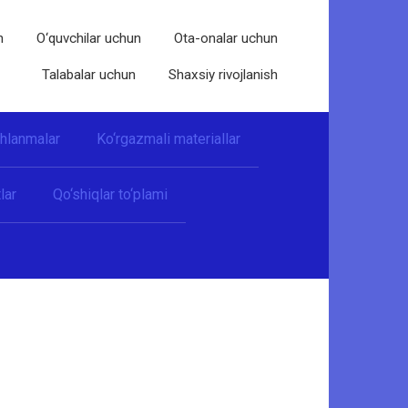
n
O‘quvchilar uchun
Ota-onalar uchun
Talabalar uchun
Shaxsiy rivojlanish
shlanmalar
Ko‘rgazmali materiallar
lar
Qo‘shiqlar to‘plami