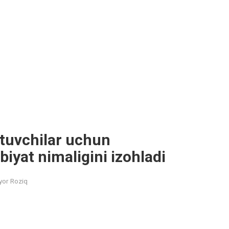
tuvchilar uchun
iyat nimaligini izohladi
yor Roziq