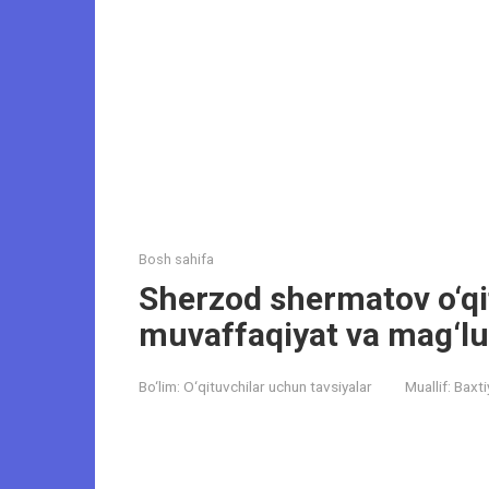
Bosh sahifa
Sherzod shermatov o‘qi
muvaffaqiyat va mag‘lub
Bo‘lim:
O‘qituvchilar uchun tavsiyalar
Muallif:
Baxti