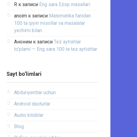
R
к записи
Eng sara Ezop masallari
anoim
к записи
Matematika fanidan
100 ta qiyin misollar va masalalar
yechimi bilan
Аноним
к записи
Tez aytishlar
to‘plami — Eng sara 100 ta tez aytishlar
Sayt bo’limlari
Abituriyentlar uchun
Android dasturlar
Audio kitoblar
Blog