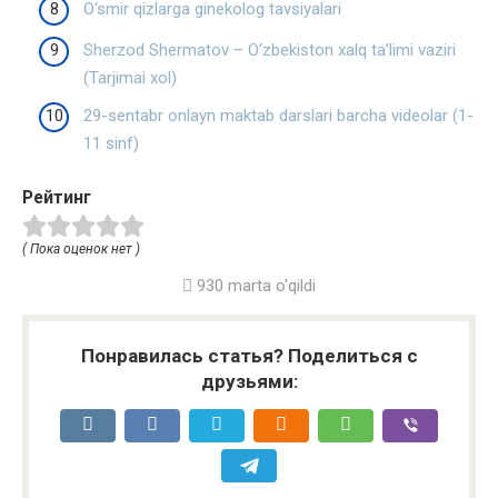
O‘smir qizlarga ginekolog tavsiyalari
Sherzod Shermatov – O‘zbekiston xalq ta’limi vaziri
(Tarjimai xol)
29-sentabr onlayn maktab darslari barcha videolar (1-
11 sinf)
Рейтинг
( Пока оценок нет )
930 marta o'qildi
Понравилась статья? Поделиться с
друзьями: