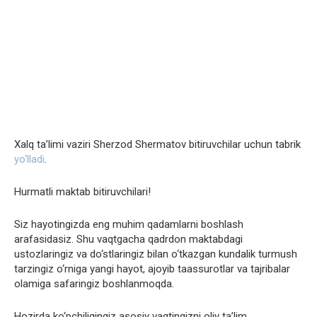
Xalq ta’limi vaziri Sherzod Shermatov bitiruvchilar uchun tabrik
yo‘lladi
.
Hurmatli maktab bitiruvchilari!
Siz hayotingizda eng muhim qadamlarni boshlash
arafasidasiz. Shu vaqtgacha qadrdon maktabdagi
ustozlaringiz va do‘stlaringiz bilan o‘tkazgan kundalik turmush
tarzingiz o‘rniga yangi hayot, ajoyib taassurotlar va tajribalar
olamiga safaringiz boshlanmoqda.
Hozirda ko‘pchiligingiz asosiy vaqtingizni oliy taʼlim