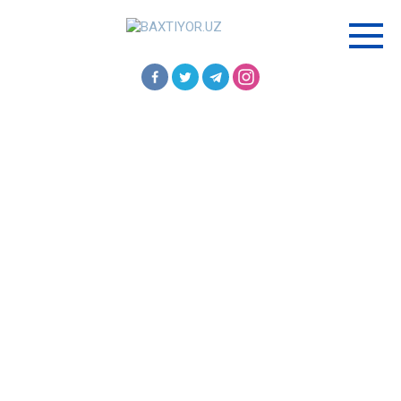
Перейти
к
контенту