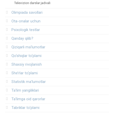
Televizion darslar jadvali
Olimpiada savollari
Ota-onalar uchun
Psixologik testlar
Qanday qilib?
Qiziqarli ma’lumotlar
Qo‘shiqlar to‘plami
Shaxsiy rivojlanish
She’rlar to‘plami
Statistik ma’lumotlar
Ta’lim yangiliklari
Ta’limga oid qarorlar
Tabriklar to'plami