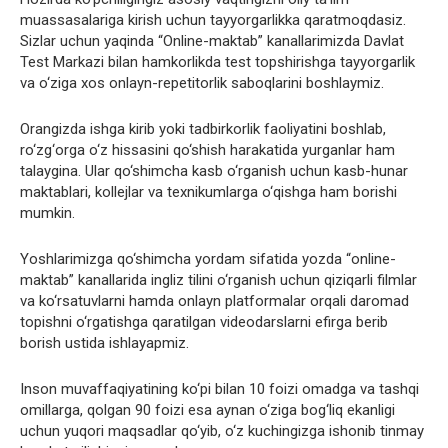
muassasalariga kirish uchun tayyorgarlikka qaratmoqdasiz.
Sizlar uchun yaqinda “Online-maktab” kanallarimizda Davlat
Test Markazi bilan hamkorlikda test topshirishga tayyorgarlik
va o‘ziga xos onlayn-repetitorlik saboqlarini boshlaymiz.
Orangizda ishga kirib yoki tadbirkorlik faoliyatini boshlab,
ro‘zg‘orga o‘z hissasini qo‘shish harakatida yurganlar ham
talaygina. Ular qo‘shimcha kasb o‘rganish uchun kasb-hunar
maktablari, kollejlar va texnikumlarga o‘qishga ham borishi
mumkin.
Yoshlarimizga qo‘shimcha yordam sifatida yozda “online-
maktab” kanallarida ingliz tilini o‘rganish uchun qiziqarli filmlar
va ko‘rsatuvlarni hamda onlayn platformalar orqali daromad
topishni o‘rgatishga qaratilgan videodarslarni efirga berib
borish ustida ishlayapmiz.
Inson muvaffaqiyatining ko‘pi bilan 10 foizi omadga va tashqi
omillarga, qolgan 90 foizi esa aynan o‘ziga bog‘liq ekanligi
uchun yuqori maqsadlar qo‘yib, o‘z kuchingizga ishonib tinmay