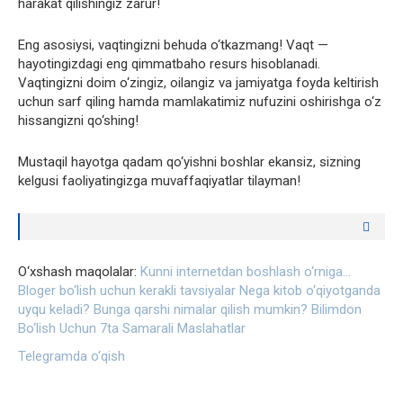
harakat qilishingiz zarur!
Eng asosiysi, vaqtingizni behuda o‘tkazmang! Vaqt —
hayotingizdagi eng qimmatbaho resurs hisoblanadi.
Vaqtingizni doim o‘zingiz, oilangiz va jamiyatga foyda keltirish
uchun sarf qiling hamda mamlakatimiz nufuzini oshirishga o‘z
hissangizni qo‘shing!
Mustaqil hayotga qadam qo‘yishni boshlar ekansiz, sizning
kelgusi faoliyatingizga muvaffaqiyatlar tilayman!
O‘xshash maqolalar:
Kunni internetdan boshlash o‘rniga…
Bloger bo‘lish uchun kerakli tavsiyalar
Nega kitob o‘qiyotganda
uyqu keladi? Bunga qarshi nimalar qilish mumkin?
Bilimdon
Bo‘lish Uchun 7ta Samarali Maslahatlar
Telegramda o‘qish