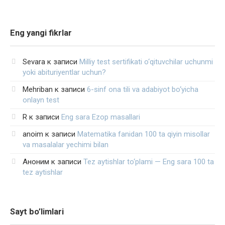
Eng yangi fikrlar
Sevara
к записи
Milliy test sertifikati o‘qituvchilar uchunmi
yoki abituriyentlar uchun?
Mehriban
к записи
6-sinf ona tili va adabiyot bo‘yicha
onlayn test
R
к записи
Eng sara Ezop masallari
anoim
к записи
Matematika fanidan 100 ta qiyin misollar
va masalalar yechimi bilan
Аноним
к записи
Tez aytishlar to‘plami — Eng sara 100 ta
tez aytishlar
Sayt bo’limlari