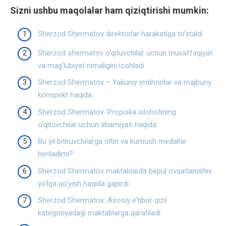
Sizni ushbu maqolalar ham qiziqtirishi mumkin:
Sherzod Shermatov direktorlar harakatiga to‘xtaldi
Sherzod shermatov o‘qituvchilar uchun muvaffaqiyat
va mag‘lubiyat nimaligini izohladi
Sherzod Shermatov – Yakuniy imtihonlar va majburiy
konspekt haqida
Sherzod Shermatov: Propiska islohotining
o‘qituvchilar uchun ahamiyati haqida
Bu yil bitiruvchilarga oltin va kumush medallar
beriladimi?
Sherzod Shermatov maktablarda bepul ovqatlanishni
yo‘lga qo‘yish haqida gapirdi
Sherzod Shermatov: Asosiy e’tibor qizil
kategoriyadagi maktablarga qaratiladi