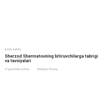
Bosh sahifa
Sherzod Shermatovning bitiruvchilarga tabrigi
va tavsiyalari
O‘quvchilar uchun
Baxtiyor Roziq