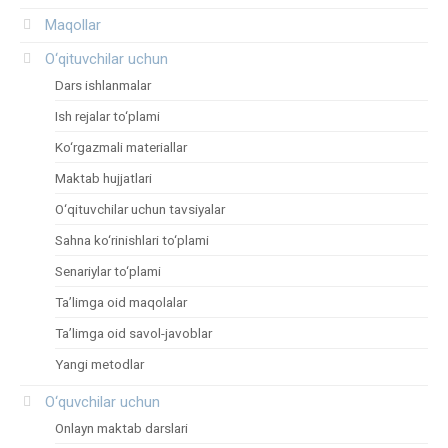
Maqollar
O‘qituvchilar uchun
Dars ishlanmalar
Ish rejalar to‘plami
Ko‘rgazmali materiallar
Maktab hujjatlari
O‘qituvchilar uchun tavsiyalar
Sahna ko‘rinishlari to‘plami
Senariylar to‘plami
Ta’limga oid maqolalar
Ta’limga oid savol-javoblar
Yangi metodlar
O‘quvchilar uchun
Onlayn maktab darslari