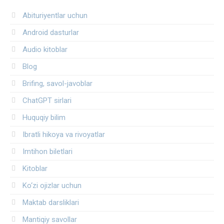
Abituriyentlar uchun
Android dasturlar
Audio kitoblar
Blog
Brifing, savol-javoblar
ChatGPT sirlari
Huquqiy bilim
Ibratli hikoya va rivoyatlar
Imtihon biletlari
Kitoblar
Ko‘zi ojizlar uchun
Maktab darsliklari
Mantiqiy savollar