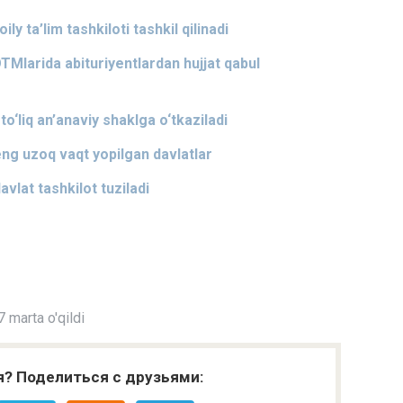
ly ta’lim tashkiloti tashkil qilinadi
TMlarida abituriyentlardan hujjat qabul
o‘liq an’anaviy shaklga o‘tkaziladi
ng uzoq vaqt yopilgan davlatlar
avlat tashkilot tuziladi
 marta o'qildi
я? Поделиться с друзьями: