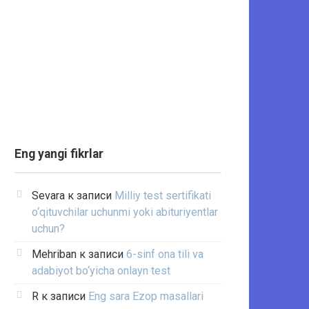
Eng yangi fikrlar
Sevara
к записи
Milliy test sertifikati
o‘qituvchilar uchunmi yoki abituriyentlar
uchun?
Mehriban
к записи
6-sinf ona tili va
adabiyot bo‘yicha onlayn test
R
к записи
Eng sara Ezop masallari