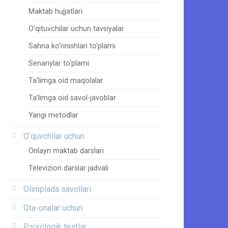
Maktab hujjatlari
O‘qituvchilar uchun tavsiyalar
Sahna ko‘rinishlari to‘plami
Senariylar to‘plami
Ta’limga oid maqolalar
Ta’limga oid savol-javoblar
Yangi metodlar
O‘quvchilar uchun
Onlayn maktab darslari
Televizion darslar jadvali
Olimpiada savollari
Ota-onalar uchun
Psixologik testlar