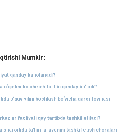
qtirishi Mumkin:
liyat qanday baholanadi?
‘qishni ko‘chirish tartibi qanday bo‘ladi?
da o‘quv yilini boshlash bo‘yicha qaror loyihasi
azlar faoliyati qay tartibda tashkil etiladi?
 sharoitida ta’lim jarayonini tashkil etish choralari