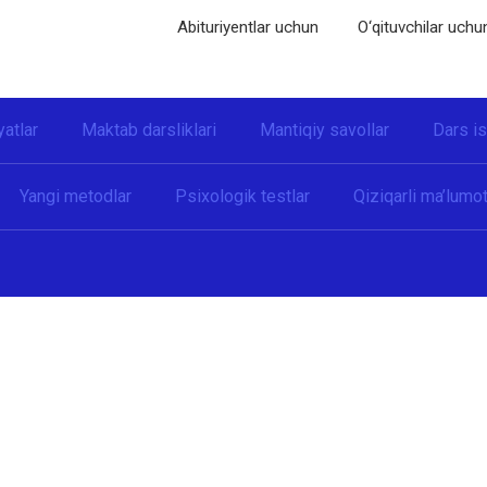
Abituriyentlar uchun
O‘qituvchilar uchu
yatlar
Maktab darsliklari
Mantiqiy savollar
Dars i
Yangi metodlar
Psixologik testlar
Qiziqarli ma’lumot