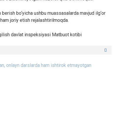
m berish bo‘yicha ushbu muassasalarda mavjud ilg‘or
 ham joriy etish rejalashtirilmoqda.
 qilish davlat inspeksiyasi Matbuot kotibi
, onlayn darslarda ham ishtirok etmayotgan