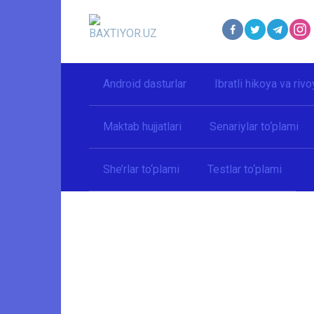
Перейти
к
контенту
Android dasturlar
Ibratli hikoya va rivo
Maktab hujjatlari
Senariylar to‘plami
She’rlar to‘plami
Testlar to‘plami