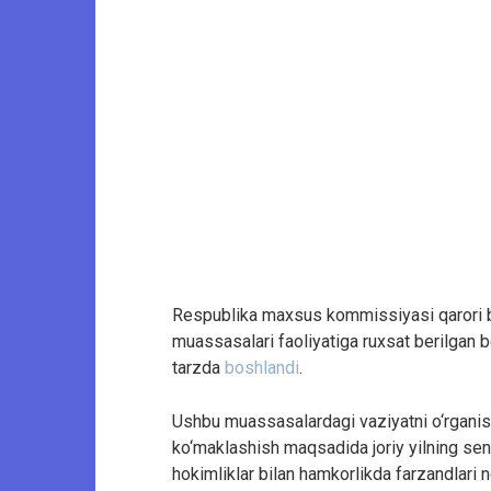
Respublika maxsus kommissiyasi qarori bi
muassasalari faoliyatiga ruxsat berilgan bo‘
tarzda
boshlandi
.
Ushbu muassasalardagi vaziyatni o‘rganis
ko‘maklashish maqsadida joriy yilning sen
hokimliklar bilan hamkorlikda farzandlari 