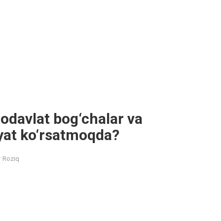
odavlat bog‘chalar va
yat ko‘rsatmoqda?
r Roziq