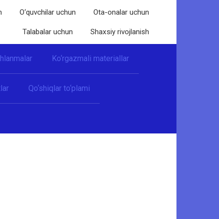
n
O‘quvchilar uchun
Ota-onalar uchun
Talabalar uchun
Shaxsiy rivojlanish
shlanmalar
Ko‘rgazmali materiallar
lar
Qo‘shiqlar to‘plami