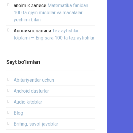
anoim
к записи
Matematika fanidan
100 ta qiyin misollar va masalalar
yechimi bilan
Аноним
к записи
Tez aytishlar
to‘plami — Eng sara 100 ta tez aytishlar
Sayt bo’limlari
Abituriyentlar uchun
Android dasturlar
Audio kitoblar
Blog
Brifing, savol-javoblar