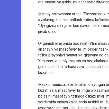
ota-onalari va ushbu muassasalar direktorl
Ijtimoiy so‘rovnoma orqali “Farzandingiz 
a’zolaringizda shamollash, isitma ko‘tarili
“Uyingizda oxirgi o‘n kun davomida korona
javob olindi.
O‘rganish jarayonida nodavlat ta’lim muas
an’anaviy va masofaviy ta’lim birdek tash
ta’lim jarayonlari sanitariya-gigiyena qoida
Xususan, xususiy maktab va bog‘chalarda bo
guruh alohida ko‘chada sayr qilishi, alohida
kuzatildi.
Mazkur muassasalarda ta’lim olayotgan bol
kuzatilsa, u masofaviy ta’limga o‘tkazilmo
bolasini masofaviy ta’limga o‘tkazishlar
yordamida onlayn ko‘rinishda tashkil etili
uyga vazifalar berilishi, fanlarni qay daraj