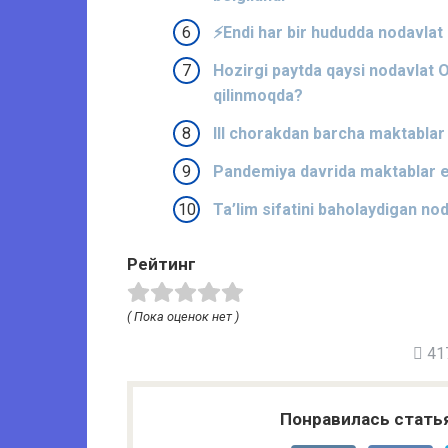
⚡️Endi har bir hududda nodavlat oi
Hozirgi paytda qaysi nodavlat O
qilinmoqda?
III chorakdan barcha maktablar t
Pandemiya davrida maktablar e
Ta’lim sifatini baholaydigan nod
Рейтинг
( Пока оценок нет )
417
Понравилась стать