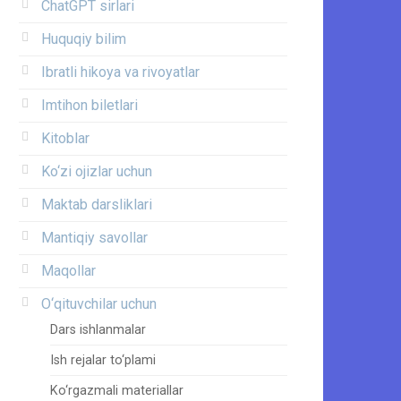
ChatGPT sirlari
Huquqiy bilim
Ibratli hikoya va rivoyatlar
Imtihon biletlari
Kitoblar
Ko‘zi ojizlar uchun
Maktab darsliklari
Mantiqiy savollar
Maqollar
O‘qituvchilar uchun
Dars ishlanmalar
Ish rejalar to‘plami
Ko‘rgazmali materiallar