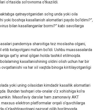
ari o‘rtasida so‘rovnoma o‘tkazildi.
maktabga qatnayotganidan so‘ng unda yoki oila
shi yoki boshqa kasallanish alomatlari paydo bo‘ldimi?”,
virus bilan kasallanganlar bormi?” kabi savollarga
sasalari pandemiya sharoitiga tez moslasha olgani,
kil etib kelayotgani ma’lum bo‘ldi. Ushbu muassasalarda
lariga qat’iy amal qilgan holda tashkil etilmoqda.
lalarning kasallanishining oldini olish uchun har bir
 ovqatlanishi va har xil vaqtda binoga kiritilayotganligi
ada yoki uning oilasidan kimdadir kasallik alomatlari
qda. Bundan tashqari ota-onalar o‘z xohishiga ko‘ra
i mumkin. Masofaviy darslar ham zamonaviy AKT
b, maxsus elektron platformalar orqali o‘quvchilarga
ada o‘zlashtirayotgani nazorat qilib borilmoqda.