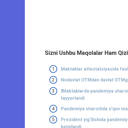
Sizni Ushbu Maqolalar Ham Qizi
Maktablar attestatsiyasida fao
Nodavlat OTMdan davlat OTMga o
❗Maktablarda pandemiya sharoiti
tayyorlandi
Pandemiya sharoitida o‘quv mark
Prezident yig‘ilishida pandemiya
belgilandi