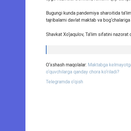
Bugungi kunda pandemiya sharoitida ta’li
tajribalarni davlat maktab va bog‘chalariga
Shavkat Xo‘jaqulov, Ta’lim sifatini nazorat
O‘xshash maqolalar:
Maktabga kelmayotgan
o‘quvchilarga qanday chora ko‘riladi?
Telegramda o‘qish