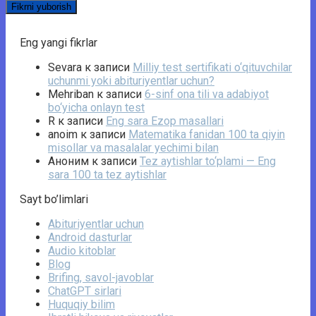
Eng yangi fikrlar
Sevara
к записи
Milliy test sertifikati o‘qituvchilar
uchunmi yoki abituriyentlar uchun?
Mehriban
к записи
6-sinf ona tili va adabiyot
bo‘yicha onlayn test
R
к записи
Eng sara Ezop masallari
anoim
к записи
Matematika fanidan 100 ta qiyin
misollar va masalalar yechimi bilan
Аноним
к записи
Tez aytishlar to‘plami — Eng
sara 100 ta tez aytishlar
Sayt bo’limlari
Abituriyentlar uchun
Android dasturlar
Audio kitoblar
Blog
Brifing, savol-javoblar
ChatGPT sirlari
Huquqiy bilim