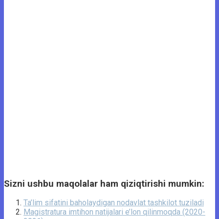
Sizni ushbu maqolalar ham qiziqtirishi mumkin:
Ta’lim sifatini baholaydigan nodavlat tashkilot tuziladi
Magistratura imtihon natijalari e’lon qilinmoqda (2020-