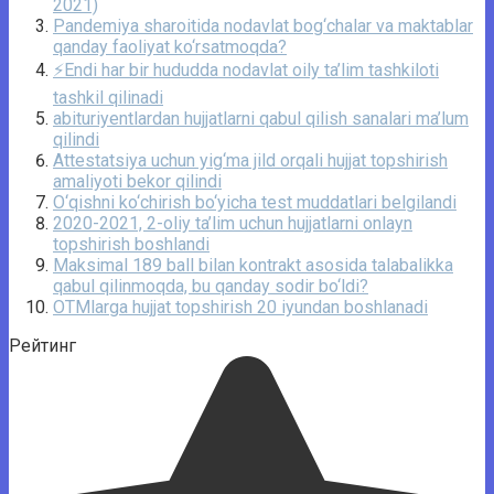
2021)
Pandemiya sharoitida nodavlat bog‘chalar va maktablar
qanday faoliyat ko‘rsatmoqda?
⚡️Endi har bir hududda nodavlat oily ta’lim tashkiloti
tashkil qilinadi
abituriyentlardan hujjatlarni qabul qilish sanalari ma’lum
qilindi
Attestatsiya uchun yig‘ma jild orqali hujjat topshirish
amaliyoti bekor qilindi
O‘qishni ko‘chirish bo‘yicha test muddatlari belgilandi
2020-2021, 2-oliy ta’lim uchun hujjatlarni onlayn
topshirish boshlandi
Maksimal 189 ball bilan kontrakt asosida talabalikka
qabul qilinmoqda, bu qanday sodir bo‘ldi?
OTMlarga hujjat topshirish 20 iyundan boshlanadi
Рейтинг