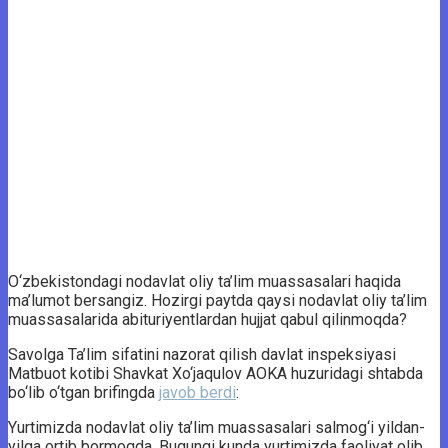
O‘zbekistondagi nodavlat oliy ta’lim muassasalari haqida
ma’lumot bersangiz. Hozirgi paytda qaysi nodavlat oliy ta’lim
muassasalarida abituriyentlardan hujjat qabul qilinmoqda?
Savolga Ta’lim sifatini nazorat qilish davlat inspeksiyasi
Matbuot kotibi Shavkat Xo‘jaqulov AOKA huzuridagi shtabda
bo‘lib o‘tgan brifingda
javob berdi
:
Yurtimizda nodavlat oliy ta’lim muassasalari salmog‘i yildan-
yilga ortib bormoqda. Bugungi kunda yurtimizda faoliyat olib