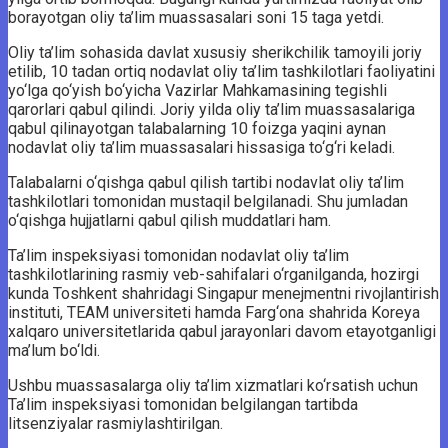
borayotgan oliy ta’lim muassasalari soni 15 taga yetdi.
Oliy ta’lim sohasida davlat xususiy sherikchilik tamoyili joriy
etilib, 10 tadan ortiq nodavlat oliy ta’lim tashkilotlari faoliyatini
yo‘lga qo‘yish bo‘yicha Vazirlar Mahkamasining tegishli
qarorlari qabul qilindi. Joriy yilda oliy ta’lim muassasalariga
qabul qilinayotgan talabalarning 10 foizga yaqini aynan
nodavlat oliy ta’lim muassasalari hissasiga to‘g‘ri keladi.
Talabalarni o‘qishga qabul qilish tartibi nodavlat oliy ta’lim
tashkilotlari tomonidan mustaqil belgilanadi. Shu jumladan
o‘qishga hujjatlarni qabul qilish muddatlari ham.
Ta’lim inspeksiyasi tomonidan nodavlat oliy ta’lim
tashkilotlarining rasmiy veb-sahifalari o‘rganilganda, hozirgi
kunda Toshkent shahridagi Singapur menejmentni rivojlantirish
instituti, TEAM universiteti hamda Farg‘ona shahrida Koreya
xalqaro universitetlarida qabul jarayonlari davom etayotganligi
ma’lum bo‘ldi.
Ushbu muassasalarga oliy ta’lim xizmatlari ko‘rsatish uchun
Ta’lim inspeksiyasi tomonidan belgilangan tartibda
litsenziyalar rasmiylashtirilgan.