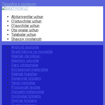
Перейти к контенту
Abituriyentlar uchun
O‘qituvchilar uchun
O‘quvchilar uchun
Ota-onalar uchun
Talabalar uchun
Shaxsiy rivojlanish
Android dasturlar
Ibratli hikoya va rivoyatlar
Maktab darsliklari
Mantiqiy savollar
Dars ishlanmalar
Ko‘rgazmali materiallar
Maktab hujjatlari
Senariylar to‘plami
Yangi metodlar
Psixologik testlar
Qiziqarli ma’lumotlar
Qo‘shiqlar to‘plami
She’rlar to‘plami