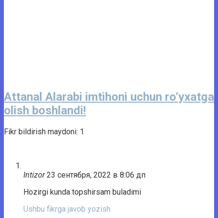
Attanal Alarabi imtihoni uchun ro‘yxatga
olish boshlandi!
Fikr bildirish maydoni: 1
Intizor
23 сентября, 2022 в 8:06 дп
Hozirgi kunda topshirsam buladimi
Ushbu fikrga javob yozish