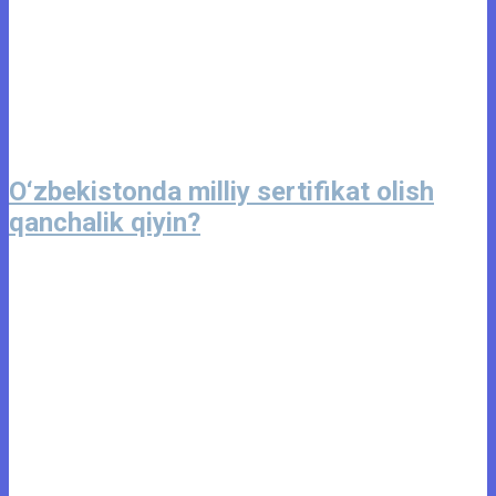
O‘zbekistonda milliy sertifikat olish
qanchalik qiyin?