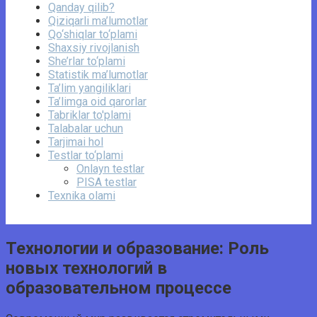
Qanday qilib?
Qiziqarli ma’lumotlar
Qo‘shiqlar to‘plami
Shaxsiy rivojlanish
She’rlar to‘plami
Statistik ma’lumotlar
Ta’lim yangiliklari
Ta’limga oid qarorlar
Tabriklar to'plami
Talabalar uchun
Tarjimai hol
Testlar to‘plami
Onlayn testlar
PISA testlar
Texnika olami
Технологии и образование: Роль
новых технологий в
образовательном процессе