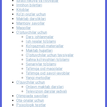
Ibratli hikoya va rivoyatlar
Imtihon biletlari
Kitoblar
Ko‘zi ojizlar uchun
Maktab darsliklari
Mantiqiy savollar
Maqollar
O‘qituvchilar uchun
Dars ishlanmalar
Ish rejalar to‘plami
Ko‘rgazmali materiallar
Maktab hujjatlari
O‘qituvchilar uchun tavsiyalar
Sahna ko‘rinishlari to‘plami
Senariylar to‘plami
Ta’limga oid maqolalar
Ta’limga oid savol-javoblar
Yangi metodlar
O‘quvchilar uchun
Onlayn maktab darslari
Televizion darslar jadvali
Olimpiada savollari
Ota-onalar uchun
Psixologik testlar