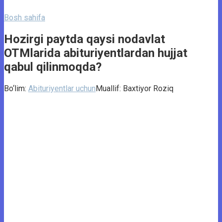
Bosh sahifa
Hozirgi paytda qaysi nodavlat
OTMlarida abituriyentlardan hujjat
qabul qilinmoqda?
Bo‘lim:
Abituriyentlar uchun
Muallif:
Baxtiyor Roziq