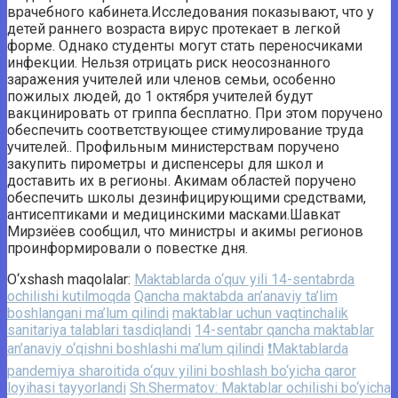
врачебного кабинета.Исследования показывают, что у
детей раннего возраста вирус протекает в легкой
форме. Однако студенты могут стать переносчиками
инфекции. Нельзя отрицать риск неосознанного
заражения учителей или членов семьи, особенно
пожилых людей, до 1 октября учителей будут
вакцинировать от гриппа бесплатно. При этом поручено
обеспечить соответствующее стимулирование труда
учителей.. Профильным министерствам поручено
закупить пирометры и диспенсеры для школ и
доставить их в регионы. Акимам областей поручено
обеспечить школы дезинфицирующими средствами,
антисептиками и медицинскими масками.Шавкат
Мирзиёев сообщил, что министры и акимы регионов
проинформировали о повестке дня.
O‘xshash maqolalar:
Maktablarda o‘quv yili 14-sentabrda
ochilishi kutilmoqda
Qancha maktabda an’anaviy ta’lim
boshlangani ma’lum qilindi
maktablar uchun vaqtinchalik
sanitariya talablari tasdiqlandi
14-sentabr qancha maktablar
an’anaviy o‘qishni boshlashi ma’lum qilindi
❗Maktablarda
pandemiya sharoitida o‘quv yilini boshlash bo‘yicha qaror
loyihasi tayyorlandi
Sh.Shermatov: Maktablar ochilishi bo‘yicha