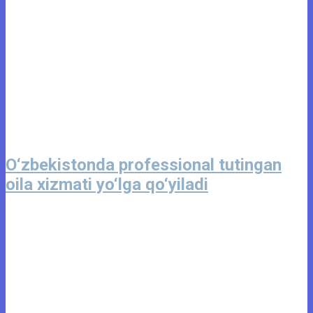
O‘zbekistonda professional tutingan
oila xizmati yo‘lga qo‘yiladi