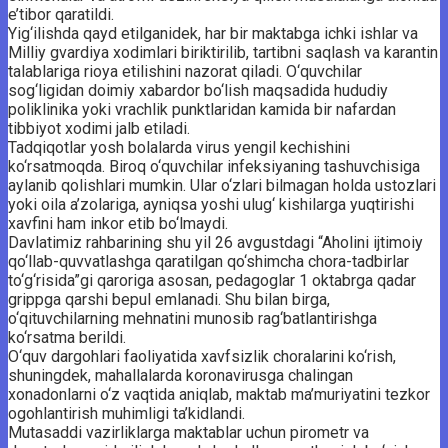
e’tibor qaratildi.
Yig‘ilishda qayd etilganidek, har bir maktabga ichki ishlar va
Milliy gvardiya xodimlari biriktirilib, tartibni saqlash va karantin
talablariga rioya etilishini nazorat qiladi. O‘quvchilar
sog‘ligidan doimiy xabardor bo‘lish maqsadida hududiy
poliklinika yoki vrachlik punktlaridan kamida bir nafardan
tibbiyot xodimi jalb etiladi.
Tadqiqotlar yosh bolalarda virus yengil kechishini
ko‘rsatmoqda. Biroq o‘quvchilar infeksiyaning tashuvchisiga
aylanib qolishlari mumkin. Ular o‘zlari bilmagan holda ustozlari
yoki oila a’zolariga, ayniqsa yoshi ulug‘ kishilarga yuqtirishi
xavfini ham inkor etib bo‘lmaydi.
Davlatimiz rahbarining shu yil 26 avgustdagi “Aholini ijtimoiy
qo‘llab-quvvatlashga qaratilgan qo‘shimcha chora-tadbirlar
to‘g‘risida”gi qaroriga asosan, pedagoglar 1 oktabrga qadar
grippga qarshi bepul emlanadi. Shu bilan birga,
o‘qituvchilarning mehnatini munosib rag‘batlantirishga
ko‘rsatma berildi.
O‘quv dargohlari faoliyatida xavfsizlik choralarini ko‘rish,
shuningdek, mahallalarda koronavirusga chalingan
xonadonlarni o‘z vaqtida aniqlab, maktab ma’muriyatini tezkor
ogohlantirish muhimligi ta’kidlandi.
Mutasaddi vazirliklarga maktablar uchun pirometr va