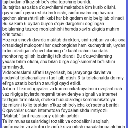
tajribadan o‘tkazish bo‘yicha topshiriq berildi.
Bu tajriba asosida o‘quvchilarni maktabda kim kutib olishi,
qaysi sinf qaysi eshikdan kirishi, sinfxonalarning havosi
qachon almashtirilishi kabi har bir qadam aniq belgilab olinadi.
Bu salkam 6 oydan buyon o‘quv dargohini sog‘ingan
bolalarning tezroq moslashishi hamda xavfsizligida muhim
o‘rin tutadi.
Hozirgi sinovli davrda maktab direktori, sinf rahbari va ota-ona
o‘rtasidagi muloqotni har qachongidan ham kuchaytirish, uydan
ta’lim oladigan o‘quvchilarning o‘zlashtirishini kundalik
monitoring qilish lozimligi ta’kidlandi. Bu o‘quvchilarning
yaxshi bilim olishi, shu bilan birga sog‘-salomat bo‘lishini
ta’minlaydi.
Videodarslarni sifatli tayyorlash, bu jarayonga davlat va
nodavlat telekanallarini faol jalb etish, 3 ta telekanalda doimiy
efirga uzatib borish zarurligi qayd etildi.
Axborot texnologiyalari va kommunikatsiyalarini rivojlantirish
vazirligiga joylarda raqamli televideniye signali va internet
tezligini ta’minlash, chekka hududlardagi kommunikatsiya
tizimlarini to‘liq testdan o‘tkazish bo‘yicha ko‘rsatma berildi.
O‘quvchilar uchun internetdan foydalanishda imtiyozli
“Maktab” tarif rejasi joriy etilishi aytildi.
Ta’lim muassasalaridagi tozalik va ozodalikni saqlash,
sinfxonalar va atrofni dezinfeksiya qilish masalalariga alohida