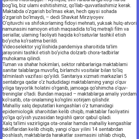
bog‘liq, biz ularni eshitishimiz, qo‘llab-quvvatlashimiz kerak.
Maktabda o‘zgarish bo‘lmas ekan, hech qaysi sohada
o‘zgarish bo‘lmaydi, – dedi Shavkat Mirziyoyev.
O‘qituvchi va shifokorlarning fidoyi mehnati, yuksak hulq-atvori
namunasini namoyon etish maqsadida to‘liq metrajli film va
seriallar, ularning faoliyati haqida ko‘rsatuvlar tashkil etish
bo‘yicha ko‘rsatma berildi.
Videoselektor yig‘ilishida pandemiya sharoitida ta’lim
jarayonini tashkil etish bo‘yicha dolzarb chora-tadbirlar
muhokama qilindi.
Tuman va shahar hokimlari, sektor rahbarlariga maktablarni
sanitar talablarga muvofiq, birlamchi vositalar bilan to‘liq
ta’minlash vazifasi qo‘yildi. Sanitariya xizmati markazlari 5
sentabrga qadar o‘z hududidagi maktablarning yangi o‘quv
yiliga tayyorlik holatini o‘rganib, jamoaga qo‘shimcha o‘quv-
treninglar o‘tadi. Bundan maqsad – maktablarga amaliy yordam
ko‘rsatib, ota-onalarning ko‘nglini xotirjam qilishdir.
Mahalliy xalq deputatlari kengashlari o‘z tumanidagi
epidemiologik sharoitdan kelib chiqib, maktablar faoliyatini
yo‘lga qo‘yish yuzasidan tegishli qaror qabul qiladi.
Xalq ta’limi vazirligiga ota-onalar hamda mahalliy kengashlar
takliflaridan kelib chiqib, yangi o‘quv yilini 14 sentabrdan
boshlash, maktablarda harakatlar sxemasini ishlab chiqib,