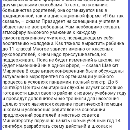
двумя разными способами. То есть, по желанию
большинства родителей, она организуется как в
традиционной, так и в дистанционной форме. «Я бы так
сказал», — сказал Президент на совещании. учителя в
обществе не востребованы. Нам необходимо создать
атмосферу высокого уважения к каждому
самоотверженному учителю, посвящающему себя
воспитанию молодежи. Как тяжело вырастить ребенка
до 11 класса! Многое зависит именно от классных
руководителей, к ним надо прислушиваться, их
поддерживать. Пока не будет изменений в школе, не
будет изменений ни в одной сфере, — сказал Шавкат
Мирзиёев.В ходе видеоконференции были обсуждены
актуальные мероприятия по организации учебного
процесса в условиях пандемии. полный спектр. До 5
сентября Центры санитарной службы изучат состояние
готовности школ своего района к новому учебному году
и проведут дополнительные тренинги для населения.
Целью этого является оказание практической помощи
школам и успокоение родителей.На основании
предложений родителей и местных советов
Министерству поручено начать новый учебный год 14
сентября, разработать схему действий в школах и