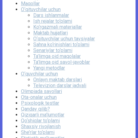
Maqollar
O‘qituvchilar uchun
Dars ishlanmalar
Ish rejalar to‘plami
Ko‘rgazmali materiallar
Maktab hujjatlari
O‘qituvchilar uchun tavsiyalar
Sahna ko‘rinishlari to‘plami
Senariylar to‘plami
Ta’limga oid maqolalar
Ta’limga oid savol-javoblar
Yangi metodlar
O‘quvchilar uchun
Onlayn maktab darslari
Televizion darslar jadvali
Olimpiada savollari
Ota-onalar uchun
Psixologik testlar
Qanday qilib?
Qiziqarli ma’lumotlar
Qo‘shiqlar to‘plami
Shaxsiy rivojlanish
She’rlar to‘plami