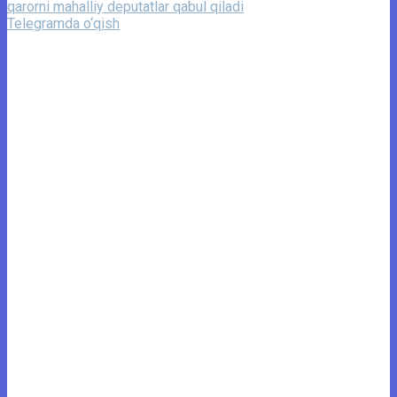
qarorni mahalliy deputatlar qabul qiladi
Telegramda o‘qish