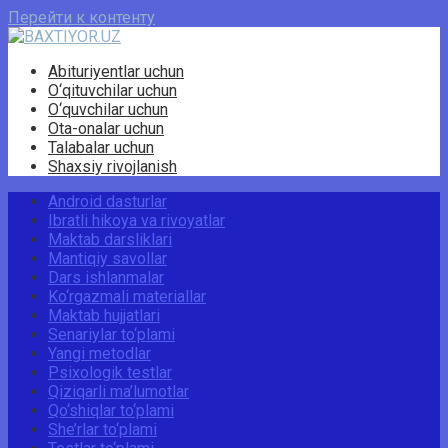
Перейти к контенту
Abituriyentlar uchun
O‘qituvchilar uchun
O‘quvchilar uchun
Ota-onalar uchun
Talabalar uchun
Shaxsiy rivojlanish
Android dasturlar
Ibratli hikoya va rivoyatlar
Maktab darsliklari
Mantiqiy savollar
Dars ishlanmalar
Ko‘rgazmali materiallar
Maktab hujjatlari
Senariylar to‘plami
Yangi metodlar
Psixologik testlar
Qiziqarli ma’lumotlar
Qo‘shiqlar to‘plami
She’rlar to‘plami