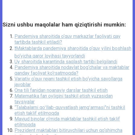
Sizni ushbu maqolalar ham qiziqtirishi mumkin:
Pandemiya sharoitida o‘quv markazlar faoliyati qay
tartibda tashkil etiladi?
❗Maktablarda pandemiya sharoitida o‘quv yilini boshlash
bo‘yicha qaror loyihasi tayyorlandi
Uy sharoitida karantinda saqlash tartibi belgilandi
Pandemiya sharoitida nodavlat bog‘chalar va maktablar
qanday faoliyat ko‘rsatmoqda?
Variativ o‘quv rejani tashkil etish bo‘yicha savollarga
javoblar
Ona tili fanidan noanaviy darslar tashkil etish
Matematika fan oyligini tashkil etish yuzasidan
tavsiyalar
“Talabalarni qoʻllab-quvvatlash jamgʻarmasi”ni tashkil
etish taklif etilmoqda
Mavjud binolar o‘rnida maktablar tashkil etish taklif
etilmoqda
Prezident maktablari bitiruvchilari uchun qo‘shimcha