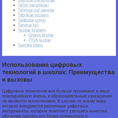
Statistik ma’lumotlar
Ta’lim yangiliklari
Ta’limga oid qarorlar
Tabriklar to'plami
Talabalar uchun
Tarjimai hol
Testlar to‘plami
Onlayn testlar
PISA testlar
Texnika olami
Использование цифровых
технологий в школах: Преимущества
и вызовы
Цифровые технологии все больше проникают в нашу
повседневную жизнь, и образовательные учреждения
не являются исключением. В школах по всему миру
активно внедряются различные цифровые
инструменты, которые помогают улучшить качество
обучения, сделать его более интересным и