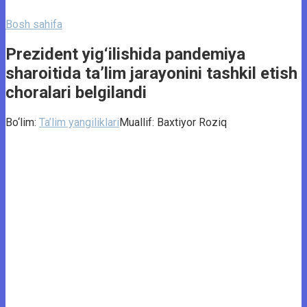
Bosh sahifa
Prezident yig‘ilishida pandemiya
sharoitida ta’lim jarayonini tashkil etish
choralari belgilandi
Bo‘lim:
Ta’lim yangiliklari
Muallif:
Baxtiyor Roziq