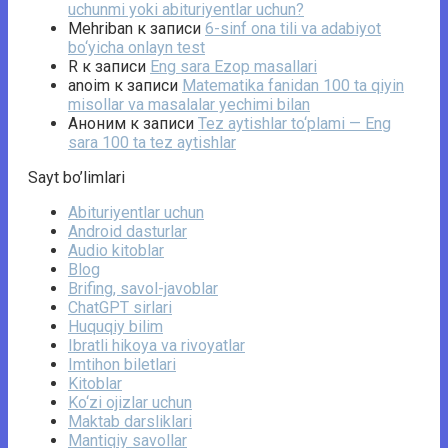
uchunmi yoki abituriyentlar uchun?
Mehriban
к записи
6-sinf ona tili va adabiyot
bo‘yicha onlayn test
R
к записи
Eng sara Ezop masallari
anoim
к записи
Matematika fanidan 100 ta qiyin
misollar va masalalar yechimi bilan
Аноним
к записи
Tez aytishlar to‘plami — Eng
sara 100 ta tez aytishlar
Sayt bo’limlari
Abituriyentlar uchun
Android dasturlar
Audio kitoblar
Blog
Brifing, savol-javoblar
ChatGPT sirlari
Huquqiy bilim
Ibratli hikoya va rivoyatlar
Imtihon biletlari
Kitoblar
Ko‘zi ojizlar uchun
Maktab darsliklari
Mantiqiy savollar