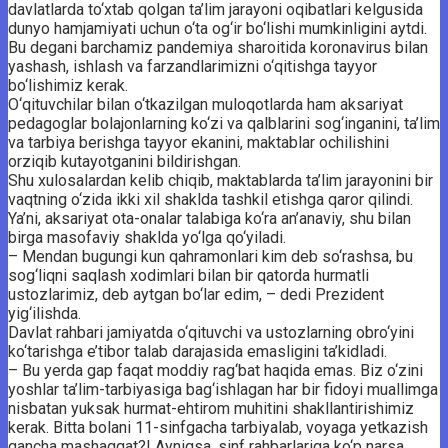
davlatlarda to‘xtab qolgan ta’lim jarayoni oqibatlari kelgusida
dunyo hamjamiyati uchun o‘ta og‘ir bo‘lishi mumkinligini aytdi.
Bu degani barchamiz pandemiya sharoitida koronavirus bilan
yashash, ishlash va farzandlarimizni o‘qitishga tayyor
bo‘lishimiz kerak.
O‘qituvchilar bilan o‘tkazilgan muloqotlarda ham aksariyat
pedagoglar bolajonlarning ko‘zi va qalblarini sog‘inganini, ta’lim
va tarbiya berishga tayyor ekanini, maktablar ochilishini
orziqib kutayotganini bildirishgan.
Shu xulosalardan kelib chiqib, maktablarda ta’lim jarayonini bir
vaqtning o‘zida ikki xil shaklda tashkil etishga qaror qilindi.
Ya’ni, aksariyat ota-onalar talabiga ko‘ra an’anaviy, shu bilan
birga masofaviy shaklda yo‘lga qo‘yiladi.
– Mendan bugungi kun qahramonlari kim deb so‘rashsa, bu
sog‘liqni saqlash xodimlari bilan bir qatorda hurmatli
ustozlarimiz, deb aytgan bo‘lar edim, – dedi Prezident
yig‘ilishda.
Davlat rahbari jamiyatda o‘qituvchi va ustozlarning obro‘yini
ko‘tarishga e’tibor talab darajasida emasligini ta’kidladi.
– Bu yerda gap faqat moddiy rag‘bat haqida emas. Biz o‘zini
yoshlar ta’lim-tarbiyasiga bag‘ishlagan har bir fidoyi muallimga
nisbatan yuksak hurmat-ehtirom muhitini shakllantirishimiz
kerak. Bitta bolani 11-sinfgacha tarbiyalab, voyaga yetkazish
qancha mashaqqat?! Ayniqsa, sinf rahbarlariga ko‘p narsa