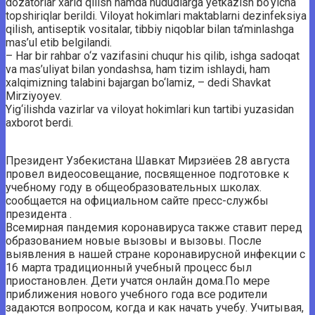
dozatorlar xarid qilish hamda hududlarga yetkazish bo‘yicha
topshiriqlar berildi. Viloyat hokimlari maktablarni dezinfeksiya
qilish, antiseptik vositalar, tibbiy niqoblar bilan ta’minlashga
mas’ul etib belgilandi.
– Har bir rahbar o‘z vazifasini chuqur his qilib, ishga sadoqat
va mas’uliyat bilan yondashsa, ham tizim ishlaydi, ham
xalqimizning talabini bajargan bo‘lamiz, – dedi Shavkat
Mirziyoyev.
Yig‘ilishda vazirlar va viloyat hokimlari kun tartibi yuzasidan
axborot berdi.
Президент Узбекистана Шавкат Мирзиёев 28 августа
провел видеосовещание, посвященное подготовке к
учебному году в общеобразовательных школах.
сообщается на официальном сайте пресс-службы
президента .
Всемирная пандемия коронавируса также ставит перед
образованием новые вызовы и вызовы. После
выявления в нашей стране коронавирусной инфекции с
16 марта традиционный учебный процесс был
приостановлен. Дети учатся онлайн дома.По мере
приближения нового учебного года все родители
задаются вопросом, когда и как начать учебу. Учитывая,