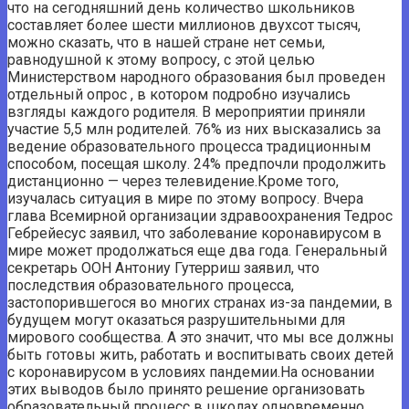
что на сегодняшний день количество школьников
составляет более шести миллионов двухсот тысяч,
можно сказать, что в нашей стране нет семьи,
равнодушной к этому вопросу, с этой целью
Министерством народного образования был проведен
отдельный опрос , в котором подробно изучались
взгляды каждого родителя. В мероприятии приняли
участие 5,5 млн родителей. 76% из них высказались за
ведение образовательного процесса традиционным
способом, посещая школу. 24% предпочли продолжить
дистанционно — через телевидение.Кроме того,
изучалась ситуация в мире по этому вопросу. Вчера
глава Всемирной организации здравоохранения Тедрос
Гебрейесус заявил, что заболевание коронавирусом в
мире может продолжаться еще два года. Генеральный
секретарь ООН Антониу Гутерриш заявил, что
последствия образовательного процесса,
застопорившегося во многих странах из-за пандемии, в
будущем могут оказаться разрушительными для
мирового сообщества. А это значит, что мы все должны
быть готовы жить, работать и воспитывать своих детей
с коронавирусом в условиях пандемии.На основании
этих выводов было принято решение организовать
образовательный процесс в школах одновременно