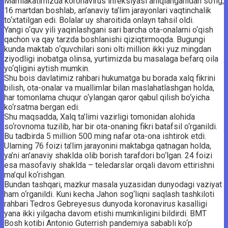
Mamlakatimizda koronavirus infeksiyasi aniqlanganidan so‘ng,
16 martdan boshlab, an’anaviy ta’lim jarayonlari vaqtinchalik
to‘xtatilgan edi. Bolalar uy sharoitida onlayn tahsil oldi.
Yangi o‘quv yili yaqinlashgani sari barcha ota-onalarni o‘qish
qachon va qay tarzda boshlanishi qiziqtirmoqda. Bugungi
kunda maktab o‘quvchilari soni olti million ikki yuz mingdan
ziyodligi inobatga olinsa, yurtimizda bu masalaga befarq oila
yo‘qligini aytish mumkin.
Shu bois davlatimiz rahbari hukumatga bu borada xalq fikrini
bilish, ota-onalar va muallimlar bilan maslahatlashgan holda,
har tomonlama chuqur o‘ylangan qaror qabul qilish bo‘yicha
ko‘rsatma bergan edi.
Shu maqsadda, Xalq ta’limi vazirligi tomonidan alohida
so‘rovnoma tuzilib, har bir ota-onaning fikri batafsil o‘rganildi.
Bu tadbirda 5 million 500 ming nafar ota-ona ishtirok etdi.
Ularning 76 foizi ta’lim jarayonini maktabga qatnagan holda,
ya’ni an’anaviy shaklda olib borish tarafdori bo‘lgan. 24 foizi
esa masofaviy shaklda – teledarslar orqali davom ettirishni
ma’qul ko‘rishgan.
Bundan tashqari, mazkur masala yuzasidan dunyodagi vaziyat
ham o‘rganildi. Kuni kecha Jahon sog‘liqni saqlash tashkiloti
rahbari Tedros Gebreyesus dunyoda koronavirus kasalligi
yana ikki yilgacha davom etishi mumkinligini bildirdi. BMT
Bosh kotibi Antonio Guterrish pandemiya sababli ko‘p