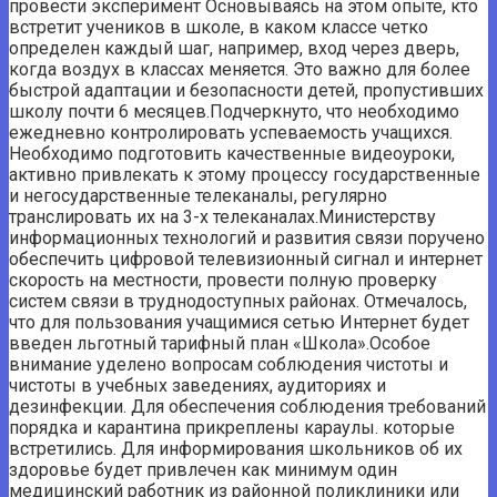
провести эксперимент Основываясь на этом опыте, кто
встретит учеников в школе, в каком классе четко
определен каждый шаг, например, вход через дверь,
когда воздух в классах меняется. Это важно для более
быстрой адаптации и безопасности детей, пропустивших
школу почти 6 месяцев.Подчеркнуто, что необходимо
ежедневно контролировать успеваемость учащихся.
Необходимо подготовить качественные видеоуроки,
активно привлекать к этому процессу государственные
и негосударственные телеканалы, регулярно
транслировать их на 3-х телеканалах.Министерству
информационных технологий и развития связи поручено
обеспечить цифровой телевизионный сигнал и интернет
скорость на местности, провести полную проверку
систем связи в труднодоступных районах. Отмечалось,
что для пользования учащимися сетью Интернет будет
введен льготный тарифный план «Школа».Особое
внимание уделено вопросам соблюдения чистоты и
чистоты в учебных заведениях, аудиториях и
дезинфекции. Для обеспечения соблюдения требований
порядка и карантина прикреплены караулы. которые
встретились. Для информирования школьников об их
здоровье будет привлечен как минимум один
медицинский работник из районной поликлиники или