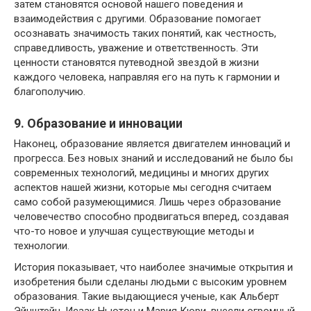
затем становятся основой нашего поведения и
взаимодействия с другими. Образование помогает
осознавать значимость таких понятий, как честность,
справедливость, уважение и ответственность. Эти
ценности становятся путеводной звездой в жизни
каждого человека, направляя его на путь к гармонии и
благополучию.
9. Образование и инновации
Наконец, образование является двигателем инноваций и
прогресса. Без новых знаний и исследований не было бы
современных технологий, медицины и многих других
аспектов нашей жизни, которые мы сегодня считаем
само собой разумеющимися. Лишь через образование
человечество способно продвигаться вперед, создавая
что-то новое и улучшая существующие методы и
технологии.
История показывает, что наиболее значимые открытия и
изобретения были сделаны людьми с высоким уровнем
образования. Такие выдающиеся ученые, как Альберт
Эйнштейн, Исаак Ньютон и Мария Кюри, внесли огромный