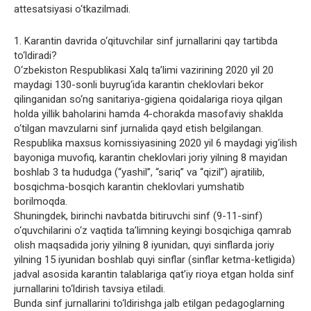
attesatsiyasi o‘tkazilmadi.
1. Karantin davrida o‘qituvchilar sinf jurnallarini qay tartibda
to‘ldiradi?
O‘zbekiston Respublikasi Xalq ta’limi vazirining 2020 yil 20
maydagi 130-sonli buyrug‘ida karantin cheklovlari bekor
qilinganidan so‘ng sanitariya-gigiena qoidalariga rioya qilgan
holda yillik baholarini hamda 4-chorakda masofaviy shaklda
o‘tilgan mavzularni sinf jurnalida qayd etish belgilangan.
Respublika maxsus komissiyasining 2020 yil 6 maydagi yig‘ilish
bayoniga muvofiq, karantin cheklovlari joriy yilning 8 mayidan
boshlab 3 ta hududga (“yashil”, “sariq” va “qizil”) ajratilib,
bosqichma-bosqich karantin cheklovlari yumshatib
borilmoqda.
Shuningdek, birinchi navbatda bitiruvchi sinf (9-11-sinf)
o‘quvchilarini o‘z vaqtida ta’limning keyingi bosqichiga qamrab
olish maqsadida joriy yilning 8 iyunidan, quyi sinflarda joriy
yilning 15 iyunidan boshlab quyi sinflar (sinflar ketma-ketligida)
jadval asosida karantin talablariga qat’iy rioya etgan holda sinf
jurnallarini to‘ldirish tavsiya etiladi.
Bunda sinf jurnallarini to‘ldirishga jalb etilgan pedagoglarning