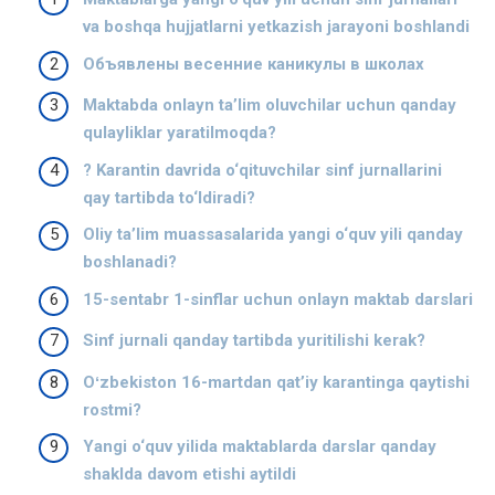
va boshqa hujjatlarni yetkazish jarayoni boshlandi
Объявлены весенние каникулы в школах
Maktabda onlayn ta’lim oluvchilar uchun qanday
qulayliklar yaratilmoqda?
? Karantin davrida o‘qituvchilar sinf jurnallarini
qay tartibda to‘ldiradi?
Oliy ta’lim muassasalarida yangi o‘quv yili qanday
boshlanadi?
15-sentabr 1-sinflar uchun onlayn maktab darslari
Sinf jurnali qanday tartibda yuritilishi kerak?
Oʻzbekiston 16-martdan qatʼiy karantinga qaytishi
rostmi?
Yangi o‘quv yilida maktablarda darslar qanday
shaklda davom etishi aytildi