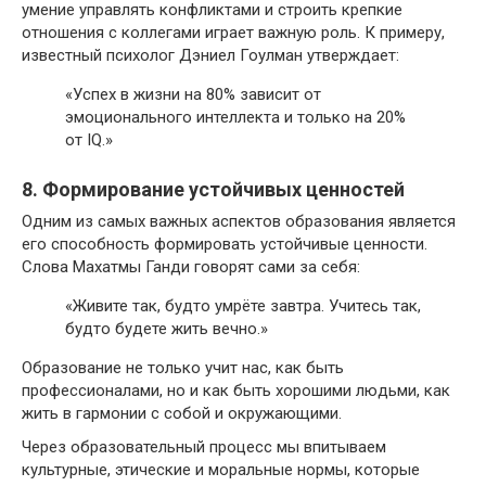
умение управлять конфликтами и строить крепкие
отношения с коллегами играет важную роль. К примеру,
известный психолог Дэниел Гоулман утверждает:
«Успех в жизни на 80% зависит от
эмоционального интеллекта и только на 20%
от IQ.»
8. Формирование устойчивых ценностей
Одним из самых важных аспектов образования является
его способность формировать устойчивые ценности.
Слова Махатмы Ганди говорят сами за себя:
«Живите так, будто умрёте завтра. Учитесь так,
будто будете жить вечно.»
Образование не только учит нас, как быть
профессионалами, но и как быть хорошими людьми, как
жить в гармонии с собой и окружающими.
Через образовательный процесс мы впитываем
культурные, этические и моральные нормы, которые