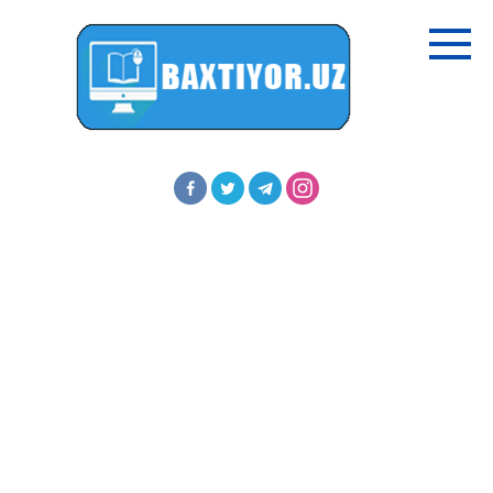
Перейти
к
контенту