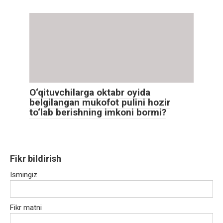
O‘qituvchilarga oktabr oyida
belgilangan mukofot pulini hozir
to‘lab berishning imkoni bormi?
Fikr bildirish
Ismingiz
Fikr matni