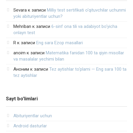
Sevara
к записи
Milliy test sertifikati o‘qituvchilar uchunmi
yoki abituriyentlar uchun?
Mehriban
к записи
6-sinf ona tili va adabiyot bo‘yicha
onlayn test
R
к записи
Eng sara Ezop masallari
anoim
к записи
Matematika fanidan 100 ta qiyin misollar
va masalalar yechimi bilan
Аноним
к записи
Tez aytishlar to‘plami — Eng sara 100 ta
tez aytishlar
Sayt bo’limlari
Abituriyentlar uchun
Android dasturlar