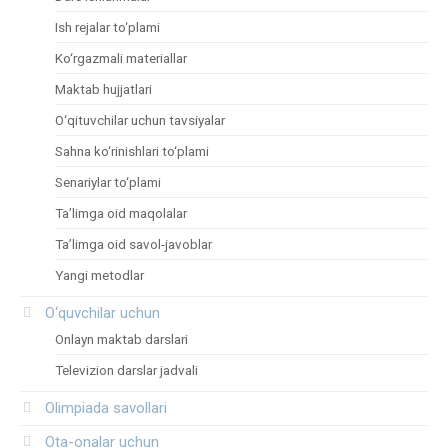
Ish rejalar to‘plami
Ko‘rgazmali materiallar
Maktab hujjatlari
O‘qituvchilar uchun tavsiyalar
Sahna ko‘rinishlari to‘plami
Senariylar to‘plami
Ta’limga oid maqolalar
Ta’limga oid savol-javoblar
Yangi metodlar
O‘quvchilar uchun
Onlayn maktab darslari
Televizion darslar jadvali
Olimpiada savollari
Ota-onalar uchun