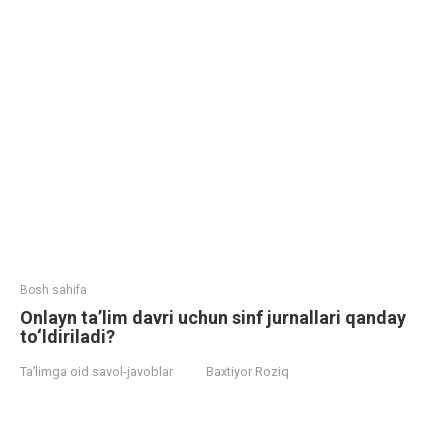
Bosh sahifa
Onlayn ta’lim davri uchun sinf jurnallari qanday
to‘ldiriladi?
Ta’limga oid savol-javoblar
Baxtiyor Roziq