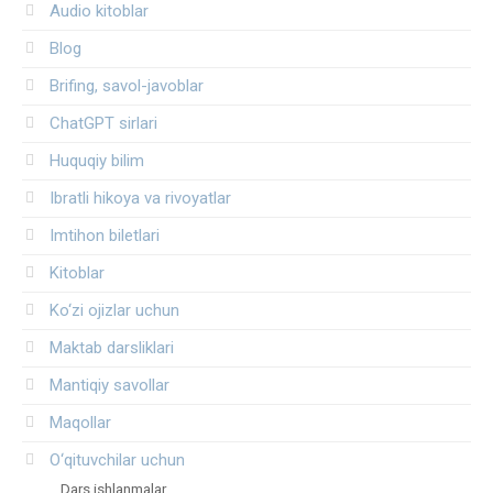
Audio kitoblar
Blog
Brifing, savol-javoblar
ChatGPT sirlari
Huquqiy bilim
Ibratli hikoya va rivoyatlar
Imtihon biletlari
Kitoblar
Ko‘zi ojizlar uchun
Maktab darsliklari
Mantiqiy savollar
Maqollar
O‘qituvchilar uchun
Dars ishlanmalar