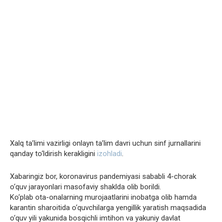
Xalq ta’limi vazirligi onlayn ta’lim davri uchun sinf jurnallarini
qanday to‘ldirish kerakligini
izohladi
.
Xabaringiz bor, koronavirus pandemiyasi sababli 4-chorak
o‘quv jarayonlari masofaviy shaklda olib borildi.
Ko‘plab ota-onalarning murojaatlarini inobatga olib hamda
karantin sharoitida o‘quvchilarga yengillik yaratish maqsadida
o‘quv yili yakunida bosqichli imtihon va yakuniy davlat