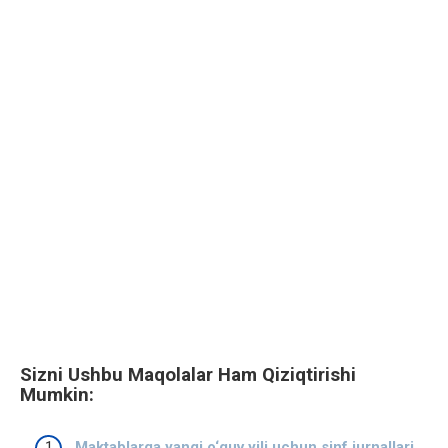
Sizni Ushbu Maqolalar Ham Qiziqtirishi
Mumkin:
Maktablarga yangi o‘quv yili uchun sinf jurnallari