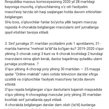
Respublika maxsus komissiyasining 2020 yil 28 martdagi
bayoniga muvofiq, o‘qituvchilarning o‘z ish faoliyatini
masofaviy tarzda ish haqi saqlangan holda davom ettirishlari
belgilangan.
SHu bois, o‘qituvchilar fanlar bo‘yicha yillik taqvim mavzuiy
rejasida 4-chorakda belgilangan mavzularni sinf jurnallariga
qayd etishlari tavsiya etiladi.
3. Sinf jurnaliga 31 martdan yoziladimi yoki 1 apreldanmi, 31-
martda hamma “mehnat ta’tili”da bo‘lgan-ku? 2019-2020 o‘quv
yilining 3-chorak oxirgi 3 kuni va 4-chorak boshidagi 2 kundagi
mavzularni nima qilish kerak, dastur bajarilmay qoladiku ularni
jurnalga yozilmasa…?
O‘quv yilining 4-choragi joriy yilning 30 martidan — 25 mayga
qadar “Online-maktab” rukni ostida televizion darslar efirga
uzatildi va o‘qituvchilar faoliyati masofaviy tarzda davom
ettirildi.
O‘quv rejada belgilangan o‘quv dasturlarni bajarish maqsadida
o‘quv yilining 4-choragidagi mavzular joriy yilning 30 martidan
boshlab sinf jurnallarida qayd etiladi.
4-chorakda belgilangan darslar dam olish (ta’til) kunlariga