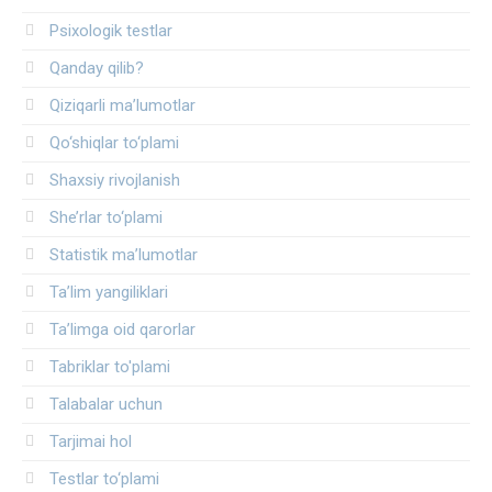
Psixologik testlar
Qanday qilib?
Qiziqarli ma’lumotlar
Qo‘shiqlar to‘plami
Shaxsiy rivojlanish
She’rlar to‘plami
Statistik ma’lumotlar
Ta’lim yangiliklari
Ta’limga oid qarorlar
Tabriklar to'plami
Talabalar uchun
Tarjimai hol
Testlar to‘plami