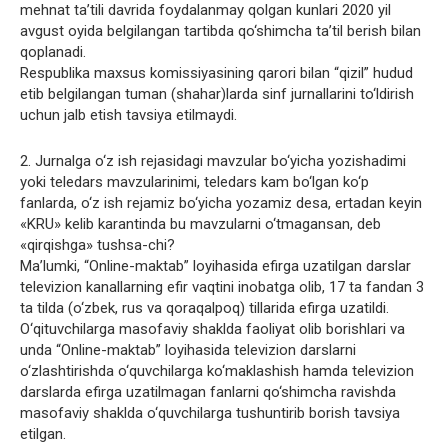
mehnat ta’tili davrida foydalanmay qolgan kunlari 2020 yil
avgust oyida belgilangan tartibda qo‘shimcha ta’til berish bilan
qoplanadi.
Respublika maxsus komissiyasining qarori bilan “qizil” hudud
etib belgilangan tuman (shahar)larda sinf jurnallarini to‘ldirish
uchun jalb etish tavsiya etilmaydi.
2. Jurnalga o‘z ish rejasidagi mavzular bo‘yicha yozishadimi
yoki teledars mavzularinimi, teledars kam bo‘lgan ko‘p
fanlarda, o‘z ish rejamiz bo‘yicha yozamiz desa, ertadan keyin
«KRU» kelib karantinda bu mavzularni o‘tmagansan, deb
«qirqishga» tushsa-chi?
Ma’lumki, “Online-maktab” loyihasida efirga uzatilgan darslar
televizion kanallarning efir vaqtini inobatga olib, 17 ta fandan 3
ta tilda (o‘zbek, rus va qoraqalpoq) tillarida efirga uzatildi.
O‘qituvchilarga masofaviy shaklda faoliyat olib borishlari va
unda “Online-maktab” loyihasida televizion darslarni
o‘zlashtirishda o‘quvchilarga ko‘maklashish hamda televizion
darslarda efirga uzatilmagan fanlarni qo‘shimcha ravishda
masofaviy shaklda o‘quvchilarga tushuntirib borish tavsiya
etilgan.