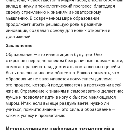
вклад в науку и технологический прогресс, благодаря
своему стремлению к знаниям и новаторскому
мышлению. В современном мире образование
продолжает играть решающую роль в развитии
инноваций, создавая основу для новых открытий и
достижений.
Заключение:
Образование — это инвестиция в будущее. Оно
открывает перед человеком безграничные возможности,
помогает развиваться, достигать поставленных целей и
быть полезным членом общества. Важно понимать, что
образование не заканчивается получением диплома —
это процесс, который продолжается на протяжении всей
жизни. Стремление к знаниям и саморазвитию делает нас
лучше и позволяет идти в ногу с быстро меняющимся
миром. Итак, если вы еще раздумываете, нужно ли
учиться, помните: знание — это сила, а образование —
ключ к успеху и процветанию.
Использование цифровых технологий в