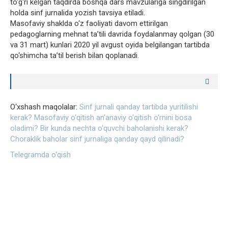
to‘g‘ri kelgan taqdirda boshqa dars mavzulariga singdirilgan
holda sinf jurnalida yozish tavsiya etiladi.
Masofaviy shaklda o‘z faoliyati davom ettirilgan
pedagoglarning mehnat ta’tili davrida foydalanmay qolgan (30
va 31 mart) kunlari 2020 yil avgust oyida belgilangan tartibda
qo‘shimcha ta’til berish bilan qoplanadi.
O‘xshash maqolalar:
Sinf jurnali qanday tartibda yuritilishi
kerak?
Masofaviy o‘qitish an’anaviy o‘qitish o‘rnini bosa
oladimi?
Bir kunda nechta o‘quvchi baholanishi kerak?
Choraklik baholar sinf jurnaliga qanday qayd qilinadi?
Telegramda o‘qish