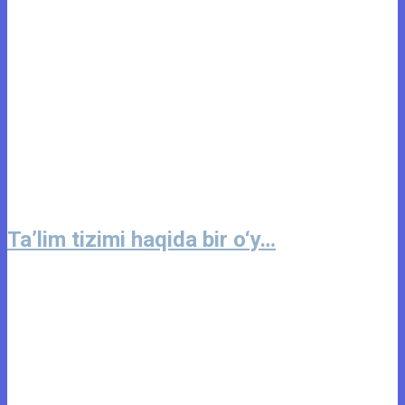
Ta’lim tizimi haqida bir o‘y…