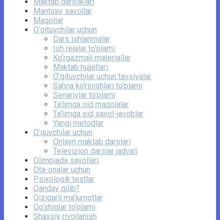
Maktab darsliklari
Mantiqiy savollar
Maqollar
O‘qituvchilar uchun
Dars ishlanmalar
Ish rejalar to‘plami
Ko‘rgazmali materiallar
Maktab hujjatlari
O‘qituvchilar uchun tavsiyalar
Sahna ko‘rinishlari to‘plami
Senariylar to‘plami
Ta’limga oid maqolalar
Ta’limga oid savol-javoblar
Yangi metodlar
O‘quvchilar uchun
Onlayn maktab darslari
Televizion darslar jadvali
Olimpiada savollari
Ota-onalar uchun
Psixologik testlar
Qanday qilib?
Qiziqarli ma’lumotlar
Qo‘shiqlar to‘plami
Shaxsiy rivojlanish