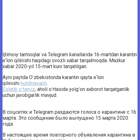
Ijtimoiy tarmoqlar va Telegram kanallarida 16-martdan karantin
eʼlon qilinishi haqidagi ovozli xabar tarqalmoqda. Mazkur
xabar 2020-yil 15-mart kuni tarqatilgan.
Ayni paytda Oʻzbekistonda karantin qayta eʼlon
qilinishi
kutilmayapti
.
Eslatib oʻtamiz
, aholi oʻrtasida yolgʻon axborot tarqatganlik
uchun javobgarlik mavjud.
В соцсетях и Telegram раздаются голоса о карантине с 16
марта. Это сообщение было выпущено 15 марта 2020
года.
В настоящее время повторного объявления карантина в