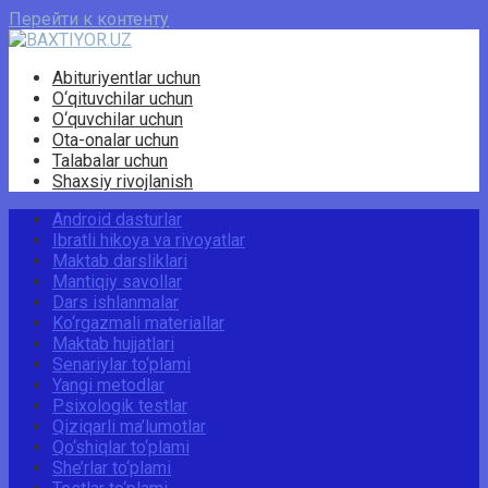
Перейти к контенту
Abituriyentlar uchun
O‘qituvchilar uchun
O‘quvchilar uchun
Ota-onalar uchun
Talabalar uchun
Shaxsiy rivojlanish
Android dasturlar
Ibratli hikoya va rivoyatlar
Maktab darsliklari
Mantiqiy savollar
Dars ishlanmalar
Ko‘rgazmali materiallar
Maktab hujjatlari
Senariylar to‘plami
Yangi metodlar
Psixologik testlar
Qiziqarli ma’lumotlar
Qo‘shiqlar to‘plami
She’rlar to‘plami