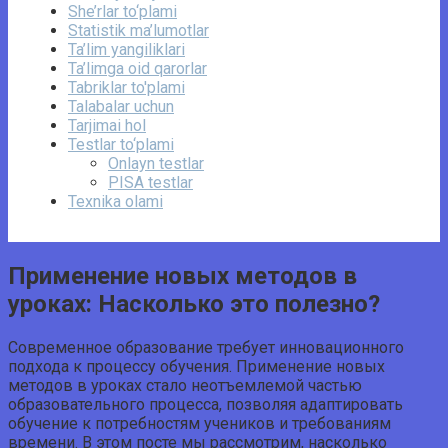
She’rlar to‘plami
Statistik ma’lumotlar
Ta’lim yangiliklari
Ta’limga oid qarorlar
Tabriklar to'plami
Talabalar uchun
Tarjimai hol
Testlar to‘plami
Onlayn testlar
PISA testlar
Texnika olami
Применение новых методов в
уроках: Насколько это полезно?
Современное образование требует инновационного
подхода к процессу обучения. Применение новых
методов в уроках стало неотъемлемой частью
образовательного процесса, позволяя адаптировать
обучение к потребностям учеников и требованиям
времени. В этом посте мы рассмотрим, насколько