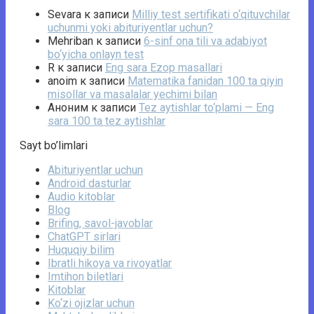
Sevara
к записи
Milliy test sertifikati o‘qituvchilar
uchunmi yoki abituriyentlar uchun?
Mehriban
к записи
6-sinf ona tili va adabiyot
bo‘yicha onlayn test
R
к записи
Eng sara Ezop masallari
anoim
к записи
Matematika fanidan 100 ta qiyin
misollar va masalalar yechimi bilan
Аноним
к записи
Tez aytishlar to‘plami — Eng
sara 100 ta tez aytishlar
Sayt bo’limlari
Abituriyentlar uchun
Android dasturlar
Audio kitoblar
Blog
Brifing, savol-javoblar
ChatGPT sirlari
Huquqiy bilim
Ibratli hikoya va rivoyatlar
Imtihon biletlari
Kitoblar
Ko‘zi ojizlar uchun