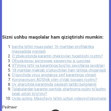
Sizni ushbu maqolalar ham qiziqtirishi mumkin:
barcha ta’lim muassalari 16-martdan profilaktika
maqsadida yopiladi
Oʻzbekistonda karantin cheklovlari tugatilishi rostmi?
Объявлены весенние каникулы в школах
XTVning ta’til va karantinga bog‘liq savollarga javoblari
18 martdan maktab o‘qituvchilari ham ta’tilga chiqariladi
O‘quvchida virus aniqlansa sinf karantinga olinadi
Koronavirusni AQShlik olim o‘ylab topgani rostmi?
Uy sharoitida karantinda saqlash tartibi belgilandi
Talabalardan karantin paytida shartnoma pulini to‘lashni
talab qilish to‘g‘rimi?
Uyda qoling, Masofaviy ta’lim uchun videoyo‘riqnomalar
Рейтинг