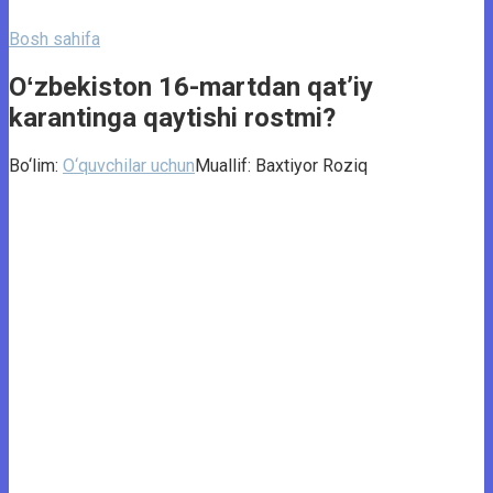
Bosh sahifa
Oʻzbekiston 16-martdan qatʼiy
karantinga qaytishi rostmi?
Bo‘lim:
O‘quvchilar uchun
Muallif:
Baxtiyor Roziq