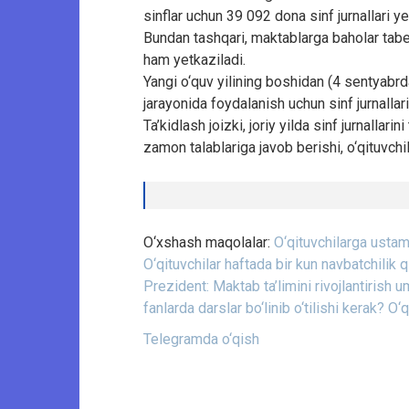
sinflar uchun 39 092 dona sinf jurnallari 
Bundan tashqari, maktablarga baholar tabeli
ham yetkaziladi.
Yangi o‘quv yilining boshidan (4 sentyabrd
jarayonida foydalanish uchun sinf jurnallari 
Ta’kidlash joizki, joriy yilda sinf jurnallari
zamon talablariga javob berishi, o‘qituvchil
O‘xshash maqolalar:
O‘qituvchilarga ustama
O‘qituvchilar haftada bir kun navbatchilik q
Prezident: Maktab ta’limini rivojlantirish 
fanlarda darslar bo‘linib o‘tilishi kerak?
O‘q
Telegramda o‘qish