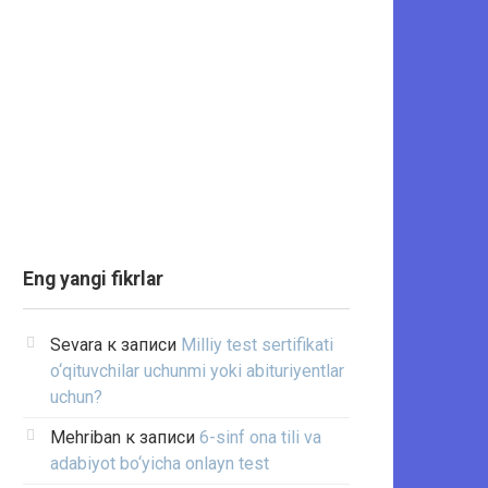
Eng yangi fikrlar
Sevara
к записи
Milliy test sertifikati
o‘qituvchilar uchunmi yoki abituriyentlar
uchun?
Mehriban
к записи
6-sinf ona tili va
adabiyot bo‘yicha onlayn test