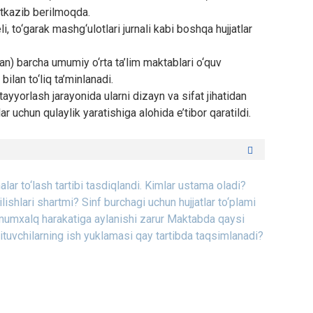
yetkazib berilmoqda.
, to‘garak mashg‘ulotlari jurnali kabi boshqa hujjatlar
an) barcha umumiy o‘rta ta’lim maktablari o‘quv
bilan to‘liq ta’minlanadi.
ni tayyorlash jarayonida ularni dizayn va sifat jihatidan
ar uchun qulaylik yaratishiga alohida e’tibor qaratildi.
lar to‘lash tartibi tasdiqlandi. Kimlar ustama oladi?
ilishlari shartmi?
Sinf burchagi uchun hujjatlar to‘plami
umumxalq harakatiga aylanishi zarur
Maktabda qaysi
ituvchilarning ish yuklamasi qay tartibda taqsimlanadi?