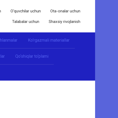
n
O‘quvchilar uchun
Ota-onalar uchun
Talabalar uchun
Shaxsiy rivojlanish
shlanmalar
Ko‘rgazmali materiallar
lar
Qo‘shiqlar to‘plami