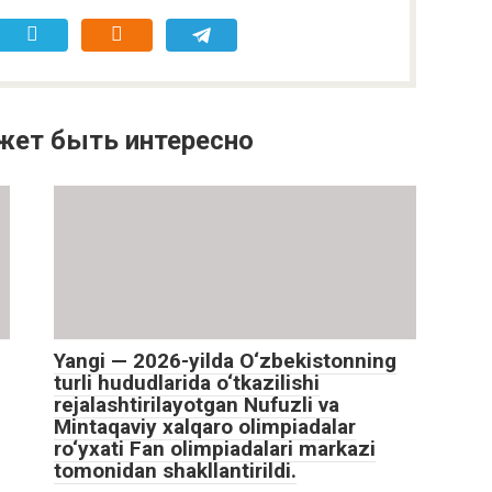
жет быть интересно
Yangi — 2026-yilda O‘zbekistonning
turli hududlarida o‘tkazilishi
rejalashtirilayotgan Nufuzli va
Mintaqaviy xalqaro olimpiadalar
ro‘yxati Fan olimpiadalari markazi
tomonidan shakllantirildi.