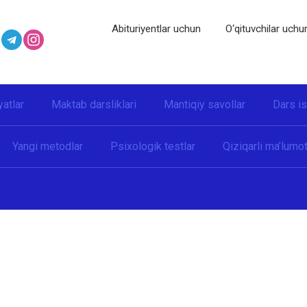
Abituriyentlar uchun
O‘qituvchilar uchu
yatlar
Maktab darsliklari
Mantiqiy savollar
Dars i
Yangi metodlar
Psixologik testlar
Qiziqarli ma’lumot