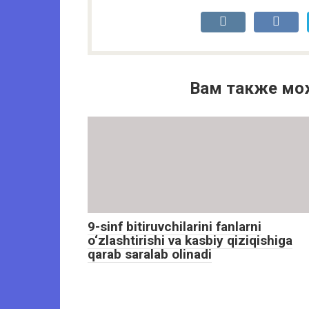
Вам также мо
9-sinf bitiruvchilarini fanlarni
o‘zlashtirishi va kasbiy qiziqishiga
qarab saralab olinadi