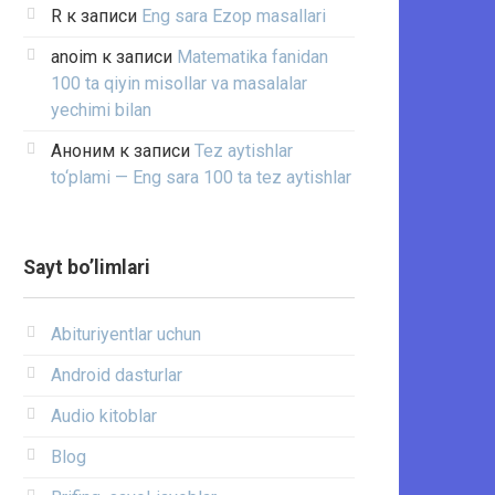
R
к записи
Eng sara Ezop masallari
anoim
к записи
Matematika fanidan
100 ta qiyin misollar va masalalar
yechimi bilan
Аноним
к записи
Tez aytishlar
to‘plami — Eng sara 100 ta tez aytishlar
Sayt bo’limlari
Abituriyentlar uchun
Android dasturlar
Audio kitoblar
Blog