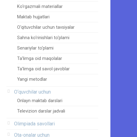
Ko‘rgazmali materiallar
Maktab hujjatlari
O‘qituvchilar uchun tavsiyalar
Sahna ko‘rinishlari to‘plami
Senariylar to‘plami
Ta’limga oid maqolalar
Ta’limga oid savol-javoblar
Yangi metodlar
O‘quvchilar uchun
Onlayn maktab darslari
Televizion darslar jadvali
Olimpiada savollari
Ota-onalar uchun