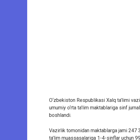
O‘zbekiston Respublikasi Xalq ta’limi vaz
umumiy o‘rta ta’lim maktablariga sinf jurnal
boshlandi.
Vazirlik tomonidan maktablarga jami 247 37
ta’lim muassasalariga 1-4-sinflar uchun 9