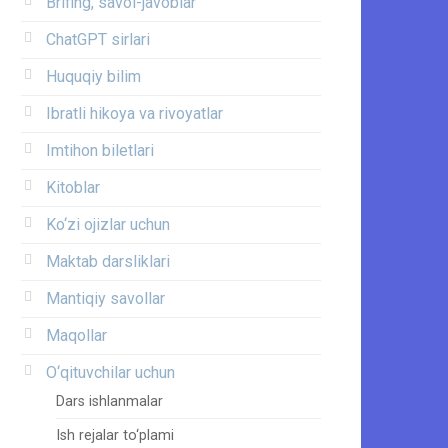
Brifing, savol-javoblar
ChatGPT sirlari
Huquqiy bilim
Ibratli hikoya va rivoyatlar
Imtihon biletlari
Kitoblar
Ko‘zi ojizlar uchun
Maktab darsliklari
Mantiqiy savollar
Maqollar
O‘qituvchilar uchun
Dars ishlanmalar
Ish rejalar to‘plami