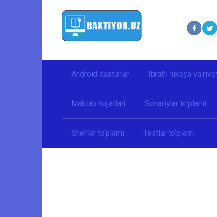
Перейти
к
контенту
Android dasturlar
Ibratli hikoya va rivo
Maktab hujjatlari
Senariylar to‘plami
She’rlar to‘plami
Testlar to‘plami