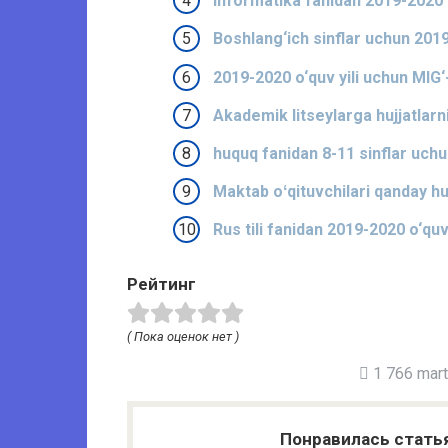
Informatika fanidan 2019-2020 o‘
Boshlang‘ich sinflar uchun 2019-2
2019-2020 o‘quv yili uchun MIG‘-
Akademik litseylarga hujjatlarni
huquq fanidan 8-11 sinflar uchu
Maktab oʻqituvchilari qanday huj
Rus tili fanidan 2019-2020 o‘quv y
Рейтинг
( Пока оценок нет )
1 766 marta
Понравилась стать