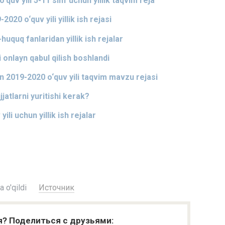
quv yili 5-11 sinf uchun yillik taqvim reja
020 o‘quv yili yillik ish rejasi
huquq fanlaridan yillik ish rejalar
 onlayn qabul qilish boshlandi
n 2019-2020 o‘quv yili taqvim mavzu rejasi
jatlarni yuritishi kerak?
ili uchun yillik ish rejalar
 o'qildi
Источник
я? Поделиться с друзьями: