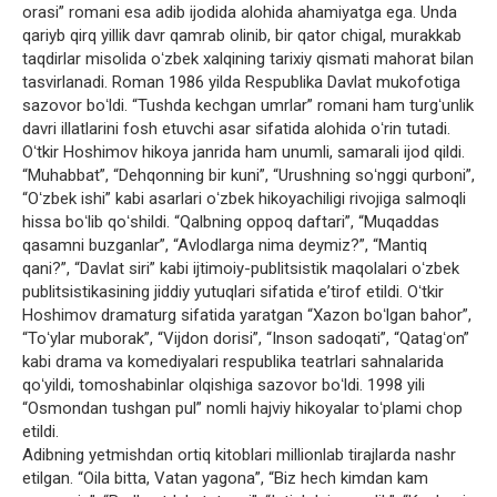
orasi” romani esa adib ijodida alohida ahamiyatga ega. Unda
qariyb qirq yillik davr qamrab olinib, bir qator chigal, murakkab
taqdirlar misolida oʻzbek xalqining tarixiy qismati mahorat bilan
tasvirlanadi. Roman 1986 yilda Respublika Davlat mukofotiga
sazovor boʻldi. “Tushda kechgan umrlar” romani ham turgʻunlik
davri illatlarini fosh etuvchi asar sifatida alohida oʻrin tutadi.
Oʻtkir Hoshimov hikoya janrida ham unumli, samarali ijod qildi.
“Muhabbat”, “Dehqonning bir kuni”, “Urushning soʻnggi qurboni”,
“Oʻzbek ishi” kabi asarlari oʻzbek hikoyachiligi rivojiga salmoqli
hissa boʻlib qoʻshildi. “Qalbning oppoq daftari”, “Muqaddas
qasamni buzganlar”, “Avlodlarga nima deymiz?”, “Mantiq
qani?”, “Davlat siri” kabi ijtimoiy-publitsistik maqolalari oʻzbek
publitsistikasining jiddiy yutuqlari sifatida eʼtirof etildi. Oʻtkir
Hoshimov dramaturg sifatida yaratgan “Xazon boʻlgan bahor”,
“Toʻylar muborak”, “Vijdon dorisi”, “Inson sadoqati”, “Qatagʻon”
kabi drama va komediyalari respublika teatrlari sahnalarida
qoʻyildi, tomoshabinlar olqishiga sazovor boʻldi. 1998 yili
“Osmondan tushgan pul” nomli hajviy hikoyalar toʻplami chop
etildi.
Adibning yetmishdan ortiq kitoblari millionlab tirajlarda nashr
etilgan. “Oila bitta, Vatan yagona”, “Biz hech kimdan kam