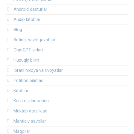
Android dasturlar
Audio kitoblar
Blog
Brifing, savol-javoblar
ChatGPT sirlari
Huquqiy bilim
Ibratli hikoya va rivoyatlar
Imtihon biletlari
Kitoblar
Ko‘zi ojizlar uchun
Maktab darsliklari
Mantiqiy savollar
Maqollar