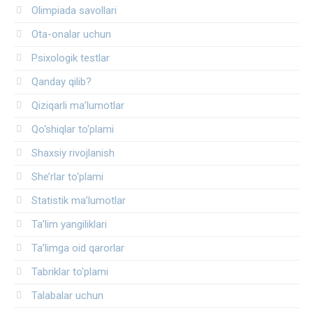
Olimpiada savollari
Ota-onalar uchun
Psixologik testlar
Qanday qilib?
Qiziqarli ma’lumotlar
Qo‘shiqlar to‘plami
Shaxsiy rivojlanish
She’rlar to‘plami
Statistik ma’lumotlar
Ta’lim yangiliklari
Ta’limga oid qarorlar
Tabriklar to'plami
Talabalar uchun