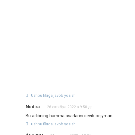
Ushbu fikrga javob yozish
Nodira
26 октября, 2022 в 9:50 дп
Bu adibning hamma asarlarini sevib oqiyman
Ushbu fikrga javob yozish