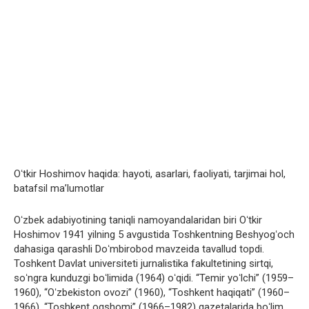
Oʻtkir Hoshimov haqida: hayoti, asarlari, faoliyati, tarjimai hol,
batafsil ma’lumotlar
Oʻzbek adabiyotining taniqli namoyandalaridan biri Oʻtkir
Hoshimov 1941 yilning 5 avgustida Toshkentning Beshyogʻoch
dahasiga qarashli Doʻmbirobod mavzeida tavallud topdi.
Toshkent Davlat universiteti jurnalistika fakultetining sirtqi,
soʻngra kunduzgi boʻlimida (1964) oʻqidi. “Temir yoʻlchi” (1959–
1960), “Oʻzbekiston ovozi” (1960), “Toshkent haqiqati” (1960–
1966), “Toshkent oqshomi” (1966–1982) gazetalarida boʻlim