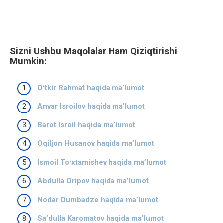
Sizni Ushbu Maqolalar Ham Qiziqtirishi
Mumkin:
Oʻtkir Rahmat haqida ma’lumot
Anvar Isroilov haqida ma’lumot
Barot Isroil haqida ma’lumot
Oqiljon Husanov haqida ma’lumot
Ismoil Toʻxtamishev haqida ma’lumot
Abdulla Oripov haqida ma’lumot
Nodar Dumbadze haqida ma’lumot
Saʼdulla Karomatov haqida ma’lumot