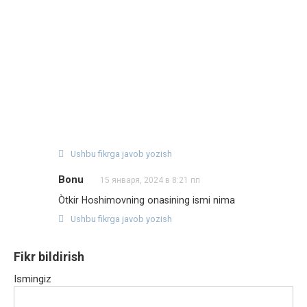
Ushbu fikrga javob yozish
Bonu
15 января, 2024 в 8:21 пп
Òtkir Hoshimovning onasining ismi nima
Ushbu fikrga javob yozish
Fikr bildirish
Ismingiz