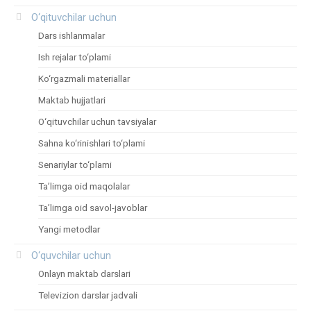
O‘qituvchilar uchun
Dars ishlanmalar
Ish rejalar to‘plami
Ko‘rgazmali materiallar
Maktab hujjatlari
O‘qituvchilar uchun tavsiyalar
Sahna ko‘rinishlari to‘plami
Senariylar to‘plami
Ta’limga oid maqolalar
Ta’limga oid savol-javoblar
Yangi metodlar
O‘quvchilar uchun
Onlayn maktab darslari
Televizion darslar jadvali