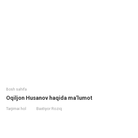
Bosh sahifa
Oqiljon Husanov haqida ma’lumot
Tarjimai hol
Baxtiyor Roziq