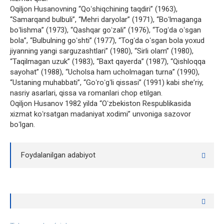
Oqiljon Husanovning “Qoʻshiqchining taqdiri” (1963),
“Samarqand bulbuli”, “Mehri daryolar” (1971), “Boʻlmaganga
boʻlishma” (1973), “Qashqar goʻzali” (1976), “Togʻda oʻsgan
bola”, “Bulbulning goʻshti” (1977), “Togʻda oʻsgan bola yoxud
jiyanning yangi sarguzashtlari” (1980), “Sirli olam” (1980),
“Taqilmagan uzuk” (1983), “Baxt qayerda” (1987), “Qishloqqa
sayohat” (1988), “Ucholsa ham ucholmagan turna” (1990),
“Ustaning muhabbati”, “Goʻroʻgʻli qissasi” (1991) kabi sheʼriy,
nasriy asarlari, qissa va romanlari chop etilgan.
Oqiljon Husanov 1982 yilda “Oʻzbekiston Respublikasida
xizmat koʻrsatgan madaniyat xodimi” unvoniga sazovor
boʻlgan.
Foydalanilgan adabiyot