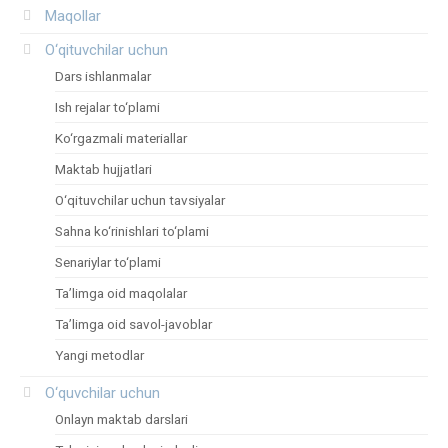
Maqollar
O‘qituvchilar uchun
Dars ishlanmalar
Ish rejalar to‘plami
Ko‘rgazmali materiallar
Maktab hujjatlari
O‘qituvchilar uchun tavsiyalar
Sahna ko‘rinishlari to‘plami
Senariylar to‘plami
Ta’limga oid maqolalar
Ta’limga oid savol-javoblar
Yangi metodlar
O‘quvchilar uchun
Onlayn maktab darslari