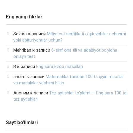
Eng yangi fikrlar
Sevara
к записи
Milliy test sertifikati o‘qituvchilar uchunmi
yoki abituriyentlar uchun?
Mehriban
к записи
6-sinf ona tili va adabiyot bo‘yicha
onlayn test
R
к записи
Eng sara Ezop masallari
anoim
к записи
Matematika fanidan 100 ta qiyin misollar
va masalalar yechimi bilan
Аноним
к записи
Tez aytishlar to‘plami — Eng sara 100 ta
tez aytishlar
Sayt bo’limlari