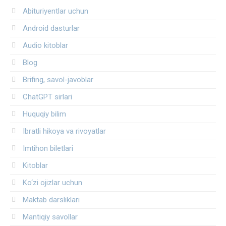
Abituriyentlar uchun
Android dasturlar
Audio kitoblar
Blog
Brifing, savol-javoblar
ChatGPT sirlari
Huquqiy bilim
Ibratli hikoya va rivoyatlar
Imtihon biletlari
Kitoblar
Ko‘zi ojizlar uchun
Maktab darsliklari
Mantiqiy savollar