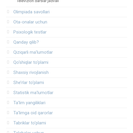
Televizion darslar jadvali
Olimpiada savollari
Ota-onalar uchun
Psixologik testlar
Qanday qilib?
Qiziqarli ma’lumotlar
Qo‘shiqlar to‘plami
Shaxsiy rivojlanish
She’rlar to‘plami
Statistik ma’lumotlar
Ta’lim yangiliklari
Ta’limga oid qarorlar
Tabriklar to'plami
Talabalar uchun