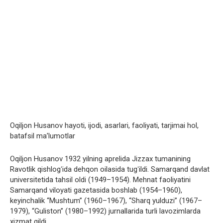
Oqiljon Husanov hayoti, ijodi, asarlari, faoliyati, tarjimai hol,
batafsil ma’lumotlar
Oqiljon Husanov 1932 yilning aprelida Jizzax tumanining
Ravotlik qishlogʻida dehqon oilasida tugʻildi. Samarqand davlat
universitetida tahsil oldi (1949–1954). Mehnat faoliyatini
Samarqand viloyati gazetasida boshlab (1954–1960),
keyinchalik “Mushtum” (1960–1967), “Sharq yulduzi” (1967–
1979), “Guliston” (1980–1992) jurnallarida turli lavozimlarda
xizmat qildi.