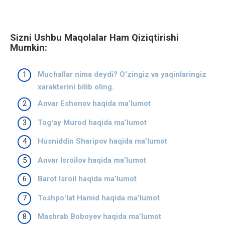
Sizni Ushbu Maqolalar Ham Qiziqtirishi
Mumkin:
Muchallar nima deydi? O‘zingiz va yaqinlaringiz
xarakterini bilib oling.
Anvar Eshonov haqida ma’lumot
Togʻay Murod haqida ma’lumot
Husniddin Sharipov haqida ma’lumot
Anvar Isroilov haqida ma’lumot
Barot Isroil haqida ma’lumot
Toshpoʻlat Hamid haqida ma’lumot
Mashrab Boboyev haqida ma’lumot