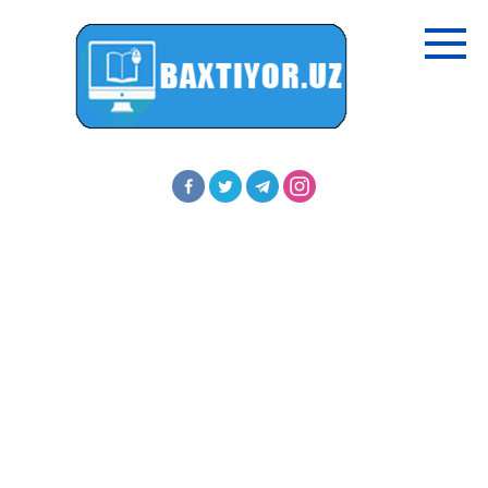
Перейти
к
контенту