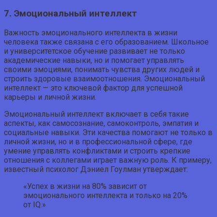
7. Эмоциональный интеллект
Важность эмоционального интеллекта в жизни
человека также связана с его образованием. Школьное
и университетское обучение развивает не только
академические навыки, но и помогает управлять
своими эмоциями, понимать чувства других людей и
строить здоровые взаимоотношения. Эмоциональный
интеллект — это ключевой фактор для успешной
карьеры и личной жизни.
Эмоциональный интеллект включает в себя такие
аспекты, как самосознание, самоконтроль, эмпатия и
социальные навыки. Эти качества помогают не только в
личной жизни, но и в профессиональной сфере, где
умение управлять конфликтами и строить крепкие
отношения с коллегами играет важную роль. К примеру,
известный психолог Дэниел Гоулман утверждает:
«Успех в жизни на 80% зависит от
эмоционального интеллекта и только на 20%
от IQ.»