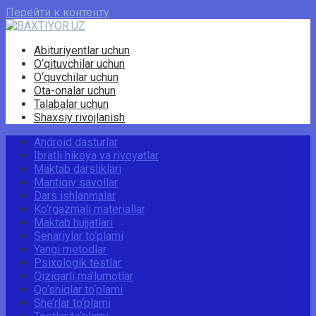
Перейти к контенту
Abituriyentlar uchun
O‘qituvchilar uchun
O‘quvchilar uchun
Ota-onalar uchun
Talabalar uchun
Shaxsiy rivojlanish
Android dasturlar
Ibratli hikoya va rivoyatlar
Maktab darsliklari
Mantiqiy savollar
Dars ishlanmalar
Ko‘rgazmali materiallar
Maktab hujjatlari
Senariylar to‘plami
Yangi metodlar
Psixologik testlar
Qiziqarli ma’lumotlar
Qo‘shiqlar to‘plami
She’rlar to‘plami