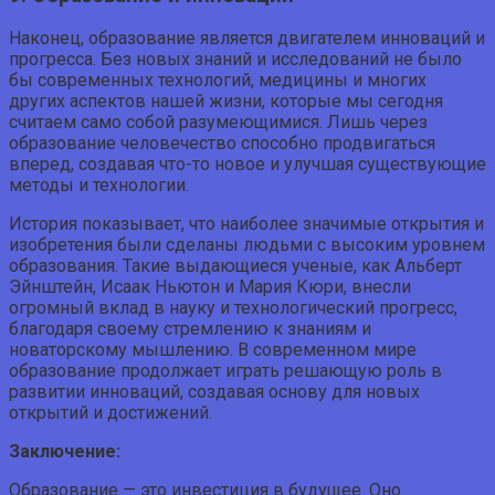
Наконец, образование является двигателем инноваций и
прогресса. Без новых знаний и исследований не было
бы современных технологий, медицины и многих
других аспектов нашей жизни, которые мы сегодня
считаем само собой разумеющимися. Лишь через
образование человечество способно продвигаться
вперед, создавая что-то новое и улучшая существующие
методы и технологии.
История показывает, что наиболее значимые открытия и
изобретения были сделаны людьми с высоким уровнем
образования. Такие выдающиеся ученые, как Альберт
Эйнштейн, Исаак Ньютон и Мария Кюри, внесли
огромный вклад в науку и технологический прогресс,
благодаря своему стремлению к знаниям и
новаторскому мышлению. В современном мире
образование продолжает играть решающую роль в
развитии инноваций, создавая основу для новых
открытий и достижений.
Заключение:
Образование — это инвестиция в будущее. Оно