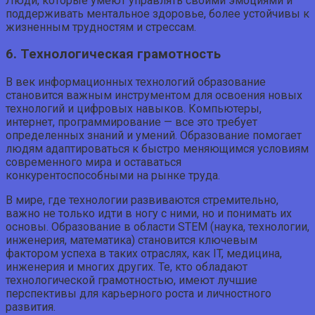
Люди, которые умеют управлять своими эмоциями и
поддерживать ментальное здоровье, более устойчивы к
жизненным трудностям и стрессам.
6. Технологическая грамотность
В век информационных технологий образование
становится важным инструментом для освоения новых
технологий и цифровых навыков. Компьютеры,
интернет, программирование — все это требует
определенных знаний и умений. Образование помогает
людям адаптироваться к быстро меняющимся условиям
современного мира и оставаться
конкурентоспособными на рынке труда.
В мире, где технологии развиваются стремительно,
важно не только идти в ногу с ними, но и понимать их
основы. Образование в области STEM (наука, технологии,
инженерия, математика) становится ключевым
фактором успеха в таких отраслях, как IT, медицина,
инженерия и многих других. Те, кто обладают
технологической грамотностью, имеют лучшие
перспективы для карьерного роста и личностного
развития.