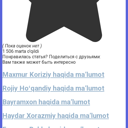
( Пока оценок нет )
1 506 marta o'qildi
Понравилась статья? Поделиться с друзьями:
Вам также может быть интересно
Maxmur Koriziy haqida ma’lumot
Rojiy Hoʻqandiy haqida ma’lumot
Bayramxon haqida ma’lumot
Haydar Xorazmiy haqida ma’lumot