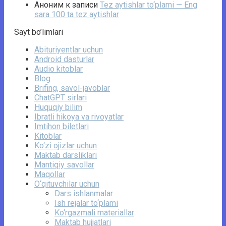
Аноним
к записи
Tez aytishlar to‘plami — Eng
sara 100 ta tez aytishlar
Sayt bo’limlari
Abituriyentlar uchun
Android dasturlar
Audio kitoblar
Blog
Brifing, savol-javoblar
ChatGPT sirlari
Huquqiy bilim
Ibratli hikoya va rivoyatlar
Imtihon biletlari
Kitoblar
Ko‘zi ojizlar uchun
Maktab darsliklari
Mantiqiy savollar
Maqollar
O‘qituvchilar uchun
Dars ishlanmalar
Ish rejalar to‘plami
Ko‘rgazmali materiallar
Maktab hujjatlari