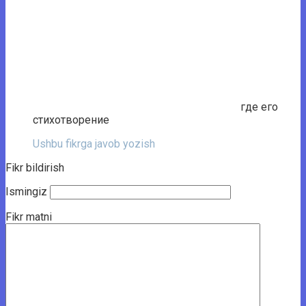
где его
стихотворение
Ushbu fikrga javob yozish
Fikr bildirish
Ismingiz
Fikr matni