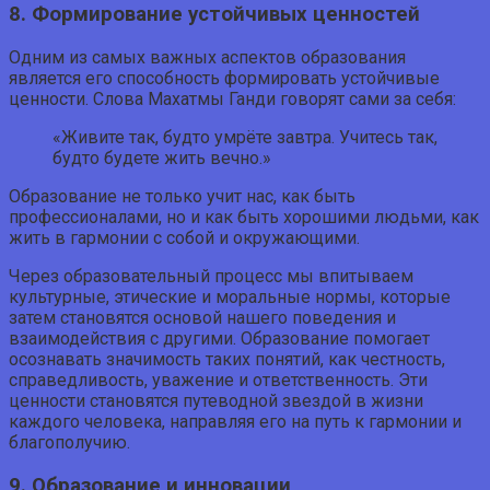
8. Формирование устойчивых ценностей
Одним из самых важных аспектов образования
является его способность формировать устойчивые
ценности. Слова Махатмы Ганди говорят сами за себя:
«Живите так, будто умрёте завтра. Учитесь так,
будто будете жить вечно.»
Образование не только учит нас, как быть
профессионалами, но и как быть хорошими людьми, как
жить в гармонии с собой и окружающими.
Через образовательный процесс мы впитываем
культурные, этические и моральные нормы, которые
затем становятся основой нашего поведения и
взаимодействия с другими. Образование помогает
осознавать значимость таких понятий, как честность,
справедливость, уважение и ответственность. Эти
ценности становятся путеводной звездой в жизни
каждого человека, направляя его на путь к гармонии и
благополучию.
9. Образование и инновации