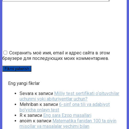
Сохранить моё имя, email и адрес сайта в этом
браузере для последующих моих комментариев.
Eng yangi fikrlar
Sevara
к записи
Milliy test sertifikati o‘qituvchilar
uchunmi yoki abituriyentlar uchun?
Mehriban
к записи
6-sinf ona tili va adabiyot
bo‘yicha onlayn test
R
к записи
Eng sara Ezop masallari
anoim
к записи
Matematika fanidan 100 ta qiyin
misollar va masalalar yechimi bilan