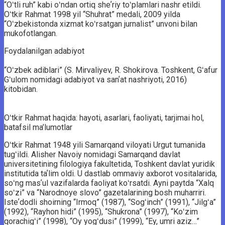
“Oʻtli ruh” kabi oʻndan ortiq sheʼriy toʻplamlari nashr etildi.
Oʻtkir Rahmat 1998 yil “Shuhrat” medali, 2009 yilda
“Oʻzbekistonda xizmat koʻrsatgan jurnalist” unvoni bilan
mukofotlangan.
Foydalanilgan adabiyot
“Oʻzbek adiblari” (S. Mirvaliyev, R. Shokirova. Toshkent, Gʻafur
Gʻulom nomidagi adabiyot va sanʼat nashriyoti, 2016)
kitobidan.
Oʻtkir Rahmat haqida: hayoti, asarlari, faoliyati, tarjimai hol,
batafsil ma’lumotlar
Oʻtkir Rahmat 1948 yili Samarqand viloyati Urgut tumanida
tugʻildi. Alisher Navoiy nomidagi Samarqand davlat
universitetining filologiya fakultetida, Toshkent davlat yuridik
institutida taʼlim oldi. U dastlab ommaviy axborot vositalarida,
soʻng masʼul vazifalarda faoliyat koʻrsatdi. Ayni paytda “Xalq
soʻzi” va “Narodnoye slovo” gazetalarining bosh muharriri.
Isteʼdodli shoirning “Irmoq” (1987), “Sogʻinch” (1991), “Jilgʻa”
(1992), “Rayhon hidi” (1995), “Shukrona” (1997), “Koʻzim
qorachigʻi” (1998), “Oy yogʻdusi” (1999), “Ey, umri aziz…”