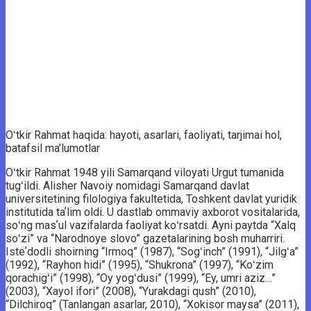
Oʻtkir Rahmat haqida: hayoti, asarlari, faoliyati, tarjimai hol,
batafsil ma’lumotlar
Oʻtkir Rahmat 1948 yili Samarqand viloyati Urgut tumanida
tugʻildi. Alisher Navoiy nomidagi Samarqand davlat
universitetining filologiya fakultetida, Toshkent davlat yuridik
institutida taʼlim oldi. U dastlab ommaviy axborot vositalarida,
soʻng masʼul vazifalarda faoliyat koʻrsatdi. Ayni paytda “Xalq
soʻzi” va “Narodnoye slovo” gazetalarining bosh muharriri.
Isteʼdodli shoirning “Irmoq” (1987), “Sogʻinch” (1991), “Jilgʻa”
(1992), “Rayhon hidi” (1995), “Shukrona” (1997), “Koʻzim
qorachigʻi” (1998), “Oy yogʻdusi” (1999), “Ey, umri aziz…”
(2003), “Xayol ifori” (2008), “Yurakdagi qush” (2010),
“Dilchiroq” (Tanlangan asarlar, 2010), “Xokisor maysa” (2011),