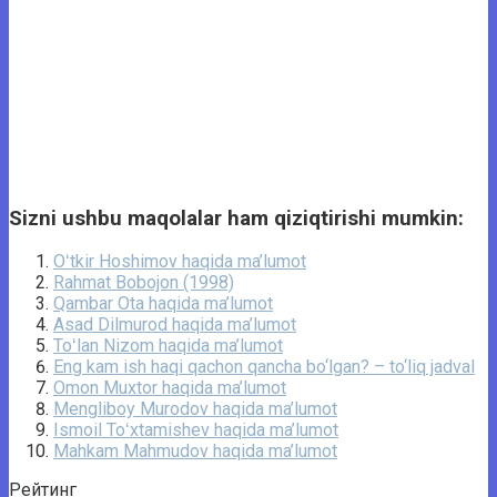
Sizni ushbu maqolalar ham qiziqtirishi mumkin:
Oʻtkir Hoshimov haqida ma’lumot
Rahmat Bobojon (1998)
Qambar Ota haqida ma’lumot
Asad Dilmurod haqida ma’lumot
Toʻlan Nizom haqida ma’lumot
Eng kam ish haqi qachon qancha bo‘lgan? – to‘liq jadval
Omon Muxtor haqida ma’lumot
Mengliboy Murodov haqida ma’lumot
Ismoil Toʻxtamishev haqida ma’lumot
Mahkam Mahmudov haqida ma’lumot
Рейтинг