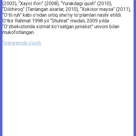
(2003), “Xayol ifori” (2008), “Yurakdagi qush” (2010),
“Dilchiroq” (Tanlangan asarlar, 2010), “Xokisor maysa” (2011),
“Oʻtli ruh” kabi oʻndan ortiq sheʼriy toʻplamlari nashr etildi.
Oʻtkir Rahmat 1998 yil “Shuhrat” medali, 2009 yilda
“Oʻzbekistonda xizmat koʻrsatgan jurnalist” unvoni bilan
mukofotlangan.
Telegramda o‘qish