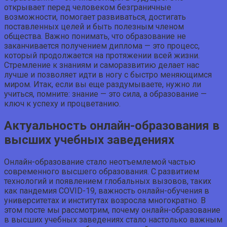
открывает перед человеком безграничные
возможности, помогает развиваться, достигать
поставленных целей и быть полезным членом
общества. Важно понимать, что образование не
заканчивается получением диплома — это процесс,
который продолжается на протяжении всей жизни.
Стремление к знаниям и саморазвитию делает нас
лучше и позволяет идти в ногу с быстро меняющимся
миром. Итак, если вы еще раздумываете, нужно ли
учиться, помните: знание — это сила, а образование —
ключ к успеху и процветанию.
Актуальность онлайн-образования в
высших учебных заведениях
Онлайн-образование стало неотъемлемой частью
современного высшего образования. С развитием
технологий и появлением глобальных вызовов, таких
как пандемия COVID-19, важность онлайн-обучения в
университетах и институтах возросла многократно. В
этом посте мы рассмотрим, почему онлайн-образование
в высших учебных заведениях стало настолько важным