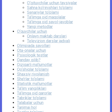
O‘qituvchilar uchun tavsiyalar
Sahna ko‘rinishlari to‘plami
Senariylar to‘plami
Ta’limga oid maqolalar
Ta’limga oid savol-javoblar
Yangi metodlar
O‘quvchilar uchun
Onlayn maktab darslari
Televizion darslar jadvali
Olimpiada savollari
Ota-onalar uchun
Psixologik testlar
Qanday qilib?
Qiziqarli ma’lumotlar
Qo‘shiqlar to‘plami
Shaxsiy rivojlanish
She’rlar to‘plami
Statistik ma’lumotlar
Ta’lim yangiliklari
Ta’limga oid qarorlar
Tabriklar to'plami
Talabalar uchun
Tarjimai hol