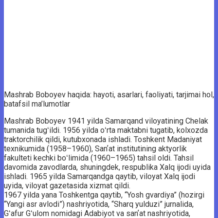
Mashrab Boboyev haqida: hayoti, asarlari, faoliyati, tarjimai hol,
batafsil ma’lumotlar
Mashrab Boboyev 1941 yilda Samarqand viloyatining Chelak
tumanida tugʻildi. 1956 yilda oʻrta maktabni tugatib, kolxozda
traktorchilik qildi, kutubxonada ishladi. Toshkent Madaniyat
texnikumida (1958–1960), Sanʼat institutining aktyorlik
fakulteti kechki boʻlimida (1960–1965) tahsil oldi. Tahsil
davomida zavodlarda, shuningdek, respublika Xalq ijodi uyida
ishladi. 1965 yilda Samarqandga qaytib, viloyat Xalq ijodi
uyida, viloyat gazetasida xizmat qildi.
1967 yilda yana Toshkentga qaytib, “Yosh gvardiya” (hozirgi
“Yangi asr avlodi”) nashriyotida, “Sharq yulduzi” jurnalida,
Gʻafur Gʻulom nomidagi Adabiyot va sanʼat nashriyotida,