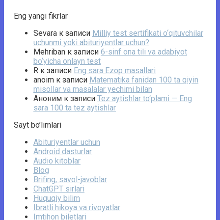
Eng yangi fikrlar
Sevara
к записи
Milliy test sertifikati o‘qituvchilar
uchunmi yoki abituriyentlar uchun?
Mehriban
к записи
6-sinf ona tili va adabiyot
bo‘yicha onlayn test
R
к записи
Eng sara Ezop masallari
anoim
к записи
Matematika fanidan 100 ta qiyin
misollar va masalalar yechimi bilan
Аноним
к записи
Tez aytishlar to‘plami — Eng
sara 100 ta tez aytishlar
Sayt bo’limlari
Abituriyentlar uchun
Android dasturlar
Audio kitoblar
Blog
Brifing, savol-javoblar
ChatGPT sirlari
Huquqiy bilim
Ibratli hikoya va rivoyatlar
Imtihon biletlari