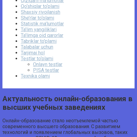
Qiziqarli ma’lumotlar
Qo‘shiqlar to‘plami
Shaxsiy rivojlanish
She’rlar to‘plami
Statistik ma’lumotlar
Ta’lim yangiliklari
Ta’limga oid qarorlar
Tabriklar to'plami
Talabalar uchun
Tarjimai hol
Testlar to‘plami
Onlayn testlar
PISA testlar
Texnika olami
Актуальность онлайн-образования в
высших учебных заведениях
Онлайн-образование стало неотъемлемой частью
современного высшего образования. С развитием
технологий и появлением глобальных вызовов, таких