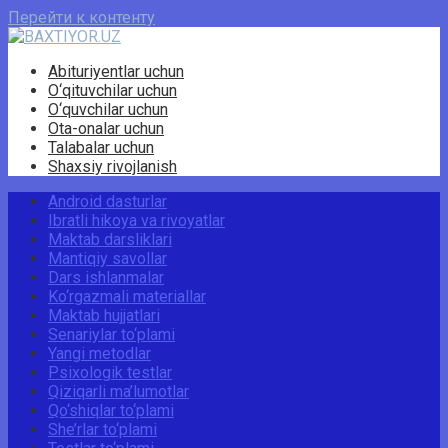
Перейти к контенту
Abituriyentlar uchun
O‘qituvchilar uchun
O‘quvchilar uchun
Ota-onalar uchun
Talabalar uchun
Shaxsiy rivojlanish
Android dasturlar
Ibratli hikoya va rivoyatlar
Maktab darsliklari
Mantiqiy savollar
Dars ishlanmalar
Ko‘rgazmali materiallar
Maktab hujjatlari
Senariylar to‘plami
Yangi metodlar
Psixologik testlar
Qiziqarli ma’lumotlar
Qo‘shiqlar to‘plami
She’rlar to‘plami