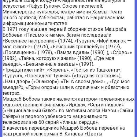
журнале «Шарк юлдузи», издательстве литературы и
искусства «Гафур Гулом», Союзе писателей,
Министерстве культуры, театре имени Хамзы, Театр
юного зрителя, Узбекистан, работал в Национальном
информационном агентстве.
В 1971 году вышел первый сборник стихов Машраба
Бобоева «Письмо к маме». Затем последовали
«Весеннее настроение» (1974), «Гурунг», «Мой хлопок —
мое счастье» (1975), «Вечерний троллейбус» (1977),
«Посвящение» (1978), «Лампа вдали» (1980). ), «Слово»»
(1982), «Тайна, которую я знала» (1990), «Где моя
звезда», «Безымянные звезды» (1991).
«Тридцатилетний», «Корень», «Гостья из Ташкента»,
«Гурунг», «Президент Туниса» («Трудная торговля»),
«Наш двор» («Онайзор»), «Ты в своем доме» , «Где моя
звезда?», «Горы опоры» шли в столичных и областных
театрах.
Машраб Бобоев также является автором телевизионных
художественных фильмов «Ирода», «Севги нидоси»
(«Национальный балет» по мотивам эпоса Навои «Сабаи
Сайяр») и первого узбекского национального
телесериала из 60 серий «Улицы сердца».
В качестве переводчика Машраб Бобоев перевел на
наш родной язык роман В. Катаева «Цветы