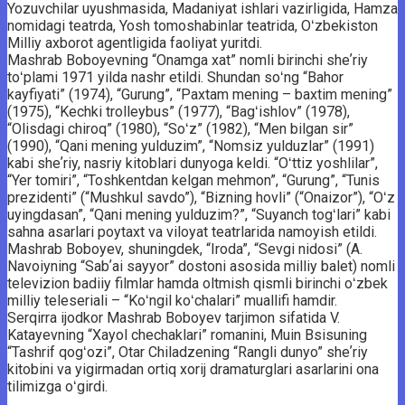
Yozuvchilar uyushmasida, Madaniyat ishlari vazirligida, Hamza
nomidagi teatrda, Yosh tomoshabinlar teatrida, Oʻzbekiston
Milliy axborot agentligida faoliyat yuritdi.
Mashrab Boboyevning “Onamga xat” nomli birinchi sheʼriy
toʻplami 1971 yilda nashr etildi. Shundan soʻng “Bahor
kayfiyati” (1974), “Gurung”, “Paxtam mening – baxtim mening”
(1975), “Kechki trolleybus” (1977), “Bagʻishlov” (1978),
“Olisdagi chiroq” (1980), “Soʻz” (1982), “Men bilgan sir”
(1990), “Qani mening yulduzim”, “Nomsiz yulduzlar” (1991)
kabi sheʼriy, nasriy kitoblari dunyoga keldi. “Oʻttiz yoshlilar”,
“Yer tomiri”, “Toshkentdan kelgan mehmon”, “Gurung”, “Tunis
prezidenti” (“Mushkul savdo”), “Bizning hovli” (“Onaizor”), “Oʻz
uyingdasan”, “Qani mening yulduzim?”, “Suyanch togʻlari” kabi
sahna asarlari poytaxt va viloyat teatrlarida namoyish etildi.
Mashrab Boboyev, shuningdek, “Iroda”, “Sevgi nidosi” (A.
Navoiyning “Sabʼai sayyor” dostoni asosida milliy balet) nomli
televizion badiiy filmlar hamda oltmish qismli birinchi oʻzbek
milliy teleseriali – “Koʻngil koʻchalari” muallifi hamdir.
Serqirra ijodkor Mashrab Boboyev tarjimon sifatida V.
Katayevning “Xayol chechaklari” romanini, Muin Bsisuning
“Tashrif qogʻozi”, Otar Chiladzening “Rangli dunyo” sheʼriy
kitobini va yigirmadan ortiq xorij dramaturglari asarlarini ona
tilimizga oʻgirdi.