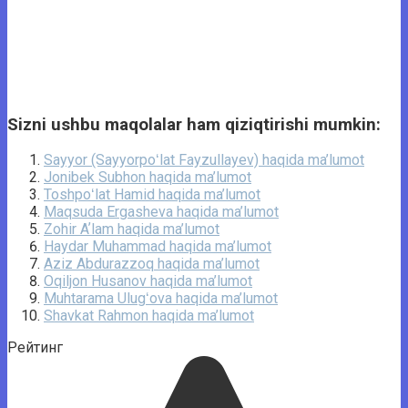
Sizni ushbu maqolalar ham qiziqtirishi mumkin:
Sayyor (Sayyorpoʻlat Fayzullayev) haqida ma’lumot
Jonibek Subhon haqida ma’lumot
Toshpoʻlat Hamid haqida ma’lumot
Maqsuda Ergasheva haqida ma’lumot
Zohir Aʼlam haqida ma’lumot
Haydar Muhammad haqida ma’lumot
Aziz Abdurazzoq haqida ma’lumot
Oqiljon Husanov haqida ma’lumot
Muhtarama Ulugʻova haqida ma’lumot
Shavkat Rahmon haqida ma’lumot
Рейтинг