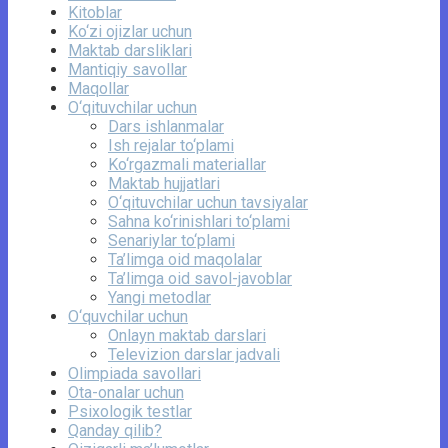
Kitoblar
Ko‘zi ojizlar uchun
Maktab darsliklari
Mantiqiy savollar
Maqollar
O‘qituvchilar uchun
Dars ishlanmalar
Ish rejalar to‘plami
Ko‘rgazmali materiallar
Maktab hujjatlari
O‘qituvchilar uchun tavsiyalar
Sahna ko‘rinishlari to‘plami
Senariylar to‘plami
Ta’limga oid maqolalar
Ta’limga oid savol-javoblar
Yangi metodlar
O‘quvchilar uchun
Onlayn maktab darslari
Televizion darslar jadvali
Olimpiada savollari
Ota-onalar uchun
Psixologik testlar
Qanday qilib?