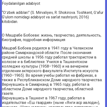
Foydalanilgan adabiyot
“Oʻzbek adiblari” (S. Mirvaliyev, R. Shokirova. Toshkent, Gʻafur
Gʻulom nomidagi adabiyot va sanʼat nashriyoti, 2016)
kitobidan.
О Машрабе Бобоеве: жизнь, творчество, деятельность,
биография, подробная информация
Машраб Бобоев родился в 1941 году в Челакском
районе Самаркандской области. После окончания
средней школы в 1956 году работал трактористом в
колхозе и в библиотеке. Учился в Ташкентском
колледже культуры (1958–1960) и на вечернем
отделении актерского факультета Института искусств
(1960–1965). Во время учебы работал на фабриках, а
также в Республиканском Доме народного творчества.
Вернувшись в Самарканд в 1965 году, работал в
областном Доме народного творчества, областной
газете.
Вернувшись в Ташкент в 1967 году, работал в
издательстве «Ёш гвардия» (ныне «Янги аср авлоди»),