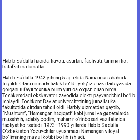
Habib Saʼdulla haqida: hayoti, asarlari, faoliyati, tarjimai hol,
batafsil ma’lumotlar
Habib Saʼdulla 1942 yilning 5 aprelida Namangan shahrida
tugʻildi. Otasi urushda halok boʻlib, yolgʻiz onasi tarbiyasida
qolgani tufayli texnika bilim yurtida oʻqish bilan birga
Toshkentdagi ekskavator zavodida elektr payvandchisi boʻlib
ishlaydi. Toshkent Davlat universitetining jurnalistika
fakultetida sirtdan tahsil oldi. Harbiy xizmatdan qaytib,
“Mushtum”, “Namangan haqiqati” kabi jurnal va gazetalarda
musahhih, adabiy xodim, muharrir oʻrinbosari vazifalarida
faoliyat koʻrsatadi. 1973–1990 yillarda Habib Saʼdulla
Oʻzbekiston Yozuvchilar uyushmasi Namangan viloyat
boʻlimining masʼul kotibi boʻlib ishladi.