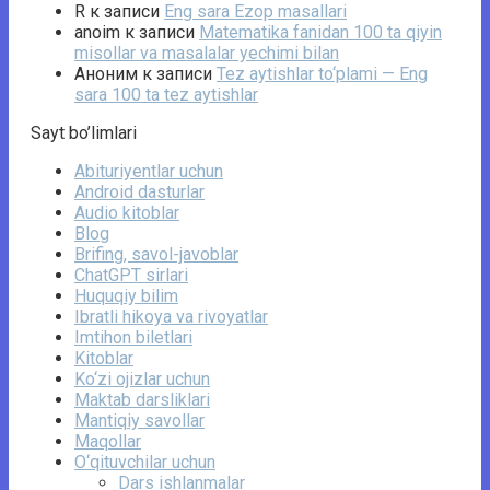
R
к записи
Eng sara Ezop masallari
anoim
к записи
Matematika fanidan 100 ta qiyin
misollar va masalalar yechimi bilan
Аноним
к записи
Tez aytishlar to‘plami — Eng
sara 100 ta tez aytishlar
Sayt bo’limlari
Abituriyentlar uchun
Android dasturlar
Audio kitoblar
Blog
Brifing, savol-javoblar
ChatGPT sirlari
Huquqiy bilim
Ibratli hikoya va rivoyatlar
Imtihon biletlari
Kitoblar
Ko‘zi ojizlar uchun
Maktab darsliklari
Mantiqiy savollar
Maqollar
O‘qituvchilar uchun
Dars ishlanmalar