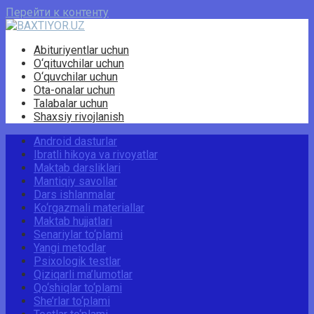
Перейти к контенту
Abituriyentlar uchun
O‘qituvchilar uchun
O‘quvchilar uchun
Ota-onalar uchun
Talabalar uchun
Shaxsiy rivojlanish
Android dasturlar
Ibratli hikoya va rivoyatlar
Maktab darsliklari
Mantiqiy savollar
Dars ishlanmalar
Ko‘rgazmali materiallar
Maktab hujjatlari
Senariylar to‘plami
Yangi metodlar
Psixologik testlar
Qiziqarli ma’lumotlar
Qo‘shiqlar to‘plami
She’rlar to‘plami