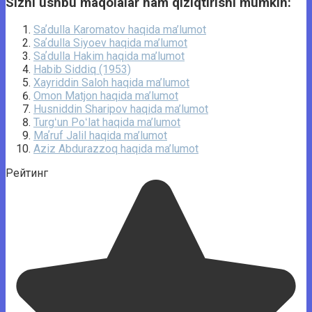
Sizni ushbu maqolalar ham qiziqtirishi mumkin:
Saʼdulla Karomatov haqida ma’lumot
Saʼdulla Siyoev haqida ma’lumot
Saʼdulla Hakim haqida ma’lumot
Habib Siddiq (1953)
Xayriddin Saloh haqida ma’lumot
Omon Matjon haqida ma’lumot
Husniddin Sharipov haqida ma’lumot
Turgʻun Poʻlat haqida ma’lumot
Maʼruf Jalil haqida ma’lumot
Aziz Abdurazzoq haqida ma’lumot
Рейтинг