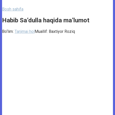
Bosh sahifa
Habib Saʼdulla haqida ma’lumot
Bo‘lim:
Tarjimai hol
Muallif:
Baxtiyor Roziq