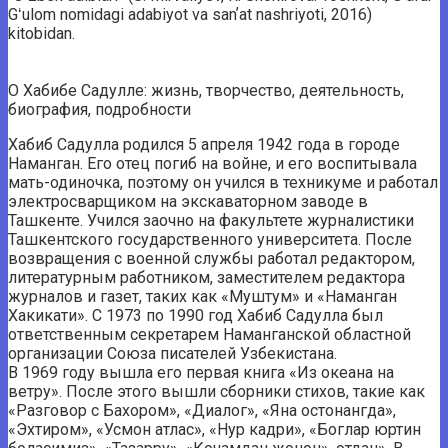
Gʻulom nomidagi adabiyot va sanʼat nashriyoti, 2016)
kitobidan.
О Хабибе Садулле: жизнь, творчество, деятельность,
биография, подробности
Хабиб Садулла родился 5 апреля 1942 года в городе
Наманган. Его отец погиб на войне, и его воспитывала
мать-одиночка, поэтому он учился в техникуме и работал
электросварщиком на экскаваторном заводе в
Ташкенте. Учился заочно на факультете журналистики
Ташкентского государственного университета. После
возвращения с военной службы работал редактором,
литературным работником, заместителем редактора
журналов и газет, таких как «Муштум» и «Наманган
Хакикати». С 1973 по 1990 год Хабиб Садулла был
ответственным секретарем Наманганской областной
организации Союза писателей Узбекистана.
В 1969 году вышла его первая книга «Из океана на
ветру». После этого вышли сборники стихов, такие как
«Разговор с Бахором», «Диалог», «Яна остонангда»,
«Эхтиром», «Усмон атлас», «Нур кадри», «Боглар юртин