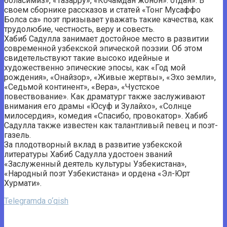
боласимиз», «Тазарру», «Кочамдан жонон». отдан». В
своем сборнике рассказов и статей «Тонг Мусаффо
Болса са» поэт призывает уважать такие качества, как
трудолюбие, честность, веру и совесть.
Хабиб Садулла занимает достойное место в развитии
современной узбекской эпической поэзии. Об этом
свидетельствуют такие высоко идейные и
художественно эпические эпосы, как «Год мой
рождения», «Онайзор», «Живые жертвы», «Эхо земли»,
«Седьмой континент», «Вера», «Чустское
повествование». Как драматург также заслуживают
внимания его драмы «Юсуф и Зулайхо», «Солнце
милосердия», комедия «Спасибо, провокатор». Хабиб
Садулла также известен как талантливый певец и поэт-
газель.
За плодотворный вклад в развитие узбекской
литературы Хабиб Садулла удостоен званий
«Заслуженный деятель культуры Узбекистана»,
«Народный поэт Узбекистана» и ордена «Эл-Юрт
Хурмати».
Telegramda o‘qish