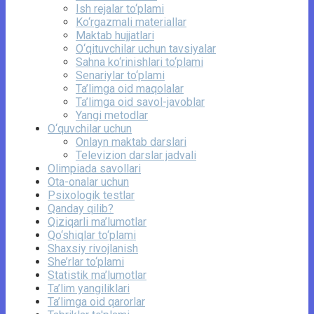
Ish rejalar to‘plami
Ko‘rgazmali materiallar
Maktab hujjatlari
O‘qituvchilar uchun tavsiyalar
Sahna ko‘rinishlari to‘plami
Senariylar to‘plami
Ta’limga oid maqolalar
Ta’limga oid savol-javoblar
Yangi metodlar
O‘quvchilar uchun
Onlayn maktab darslari
Televizion darslar jadvali
Olimpiada savollari
Ota-onalar uchun
Psixologik testlar
Qanday qilib?
Qiziqarli ma’lumotlar
Qo‘shiqlar to‘plami
Shaxsiy rivojlanish
She’rlar to‘plami
Statistik ma’lumotlar
Ta’lim yangiliklari
Ta’limga oid qarorlar