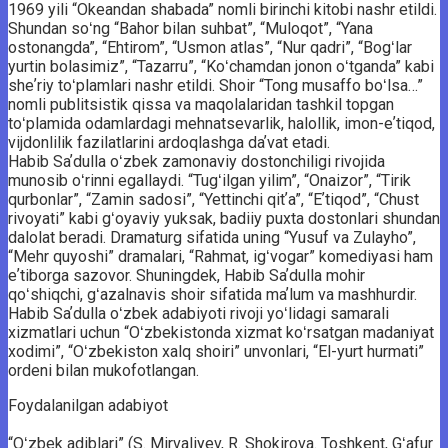
1969 yili “Okeandan shabada” nomli birinchi kitobi nashr etildi.
Shundan soʻng “Bahor bilan suhbat”, “Muloqot”, “Yana
ostonangda”, “Ehtirom”, “Usmon atlas”, “Nur qadri”, “Bogʻlar
yurtin bolasimiz”, “Tazarru”, “Koʻchamdan jonon oʻtganda” kabi
sheʼriy toʻplamlari nashr etildi. Shoir “Tong musaffo boʻlsa…”
nomli publitsistik qissa va maqolalaridan tashkil topgan
toʻplamida odamlardagi mehnatsevarlik, halollik, imon-eʼtiqod,
vijdonlilik fazilatlarini ardoqlashga daʼvat etadi.
Habib Saʼdulla oʻzbek zamonaviy dostonchiligi rivojida
munosib oʻrinni egallaydi. “Tugʻilgan yilim”, “Onaizor”, “Tirik
qurbonlar”, “Zamin sadosi”, “Yettinchi qitʼa”, “Eʼtiqod”, “Chust
rivoyati” kabi gʻoyaviy yuksak, badiiy puxta dostonlari shundan
dalolat beradi. Dramaturg sifatida uning “Yusuf va Zulayho”,
“Mehr quyoshi” dramalari, “Rahmat, igʻvogar” komediyasi ham
eʼtiborga sazovor. Shuningdek, Habib Saʼdulla mohir
qoʻshiqchi, gʻazalnavis shoir sifatida maʼlum va mashhurdir.
Habib Saʼdulla oʻzbek adabiyoti rivoji yoʻlidagi samarali
xizmatlari uchun “Oʻzbekistonda xizmat koʻrsatgan madaniyat
xodimi”, “Oʻzbekiston xalq shoiri” unvonlari, “El-yurt hurmati”
ordeni bilan mukofotlangan.
Foydalanilgan adabiyot
“Oʻzbek adiblari” (S. Mirvaliyev, R. Shokirova. Toshkent, Gʻafur