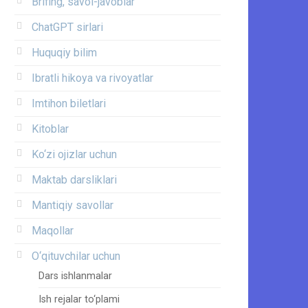
Brifing, savol-javoblar
ChatGPT sirlari
Huquqiy bilim
Ibratli hikoya va rivoyatlar
Imtihon biletlari
Kitoblar
Ko‘zi ojizlar uchun
Maktab darsliklari
Mantiqiy savollar
Maqollar
O‘qituvchilar uchun
Dars ishlanmalar
Ish rejalar to‘plami