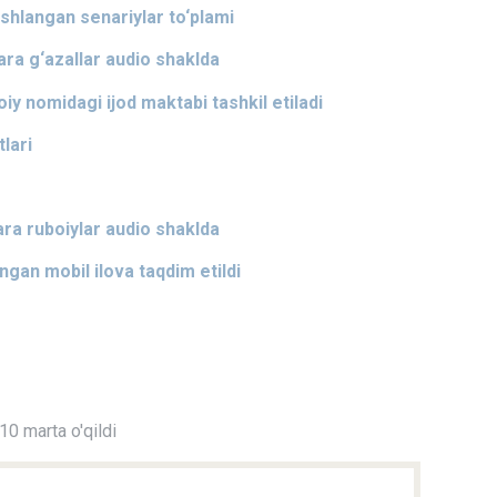
ishlangan senariylar to‘plami
ara g‘azallar audio shaklda
y nomidagi ijod maktabi tashkil etiladi
lari
ara ruboiylar audio shaklda
ngan mobil ilova taqdim etildi
0 marta o'qildi