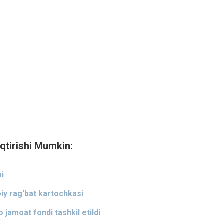
qtirishi Mumkin:
mi
oiy rag‘bat kartochkasi
 jamoat fondi tashkil etildi