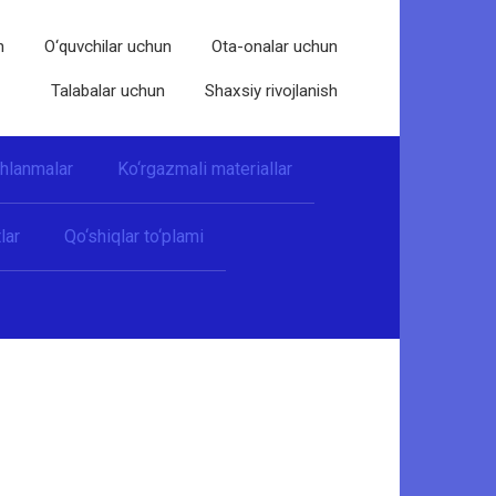
n
O‘quvchilar uchun
Ota-onalar uchun
Talabalar uchun
Shaxsiy rivojlanish
shlanmalar
Ko‘rgazmali materiallar
lar
Qo‘shiqlar to‘plami