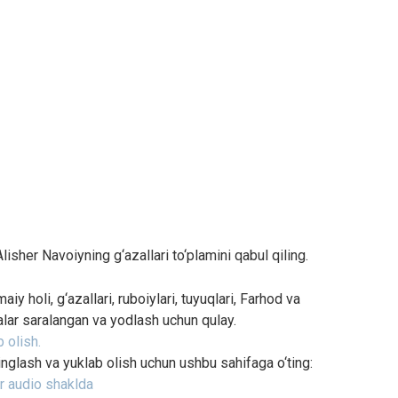
Alisher Navoiyning g‘azallari to‘plamini qabul qiling.
y holi, g‘azallari, ruboiylari, tuyuqlari, Farhod va
alar saralangan va yodlash uchun qulay.
 olish.
tinglash va yuklab olish uchun ushbu sahifaga o‘ting:
ar audio shaklda