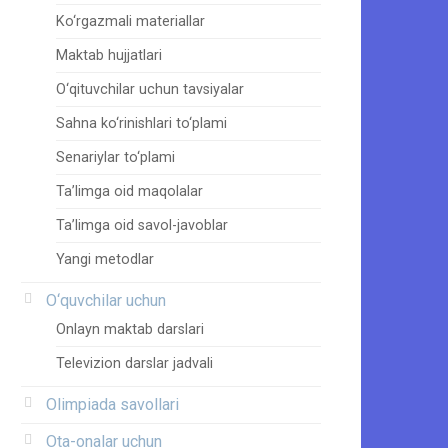
Ko‘rgazmali materiallar
Maktab hujjatlari
O‘qituvchilar uchun tavsiyalar
Sahna ko‘rinishlari to‘plami
Senariylar to‘plami
Ta’limga oid maqolalar
Ta’limga oid savol-javoblar
Yangi metodlar
O‘quvchilar uchun
Onlayn maktab darslari
Televizion darslar jadvali
Olimpiada savollari
Ota-onalar uchun