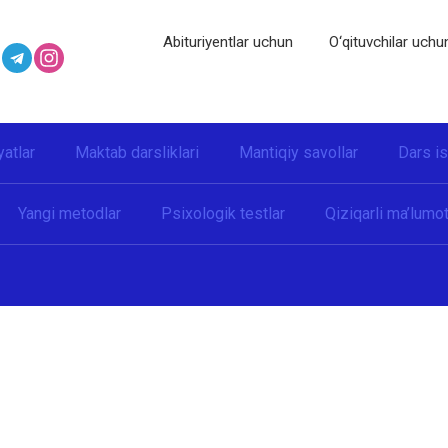
Abituriyentlar uchun
O‘qituvchilar uchu
yatlar
Maktab darsliklari
Mantiqiy savollar
Dars i
Yangi metodlar
Psixologik testlar
Qiziqarli ma’lumot