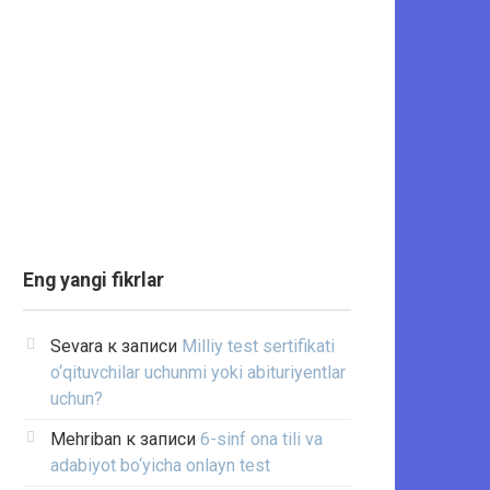
Eng yangi fikrlar
Sevara
к записи
Milliy test sertifikati
o‘qituvchilar uchunmi yoki abituriyentlar
uchun?
Mehriban
к записи
6-sinf ona tili va
adabiyot bo‘yicha onlayn test