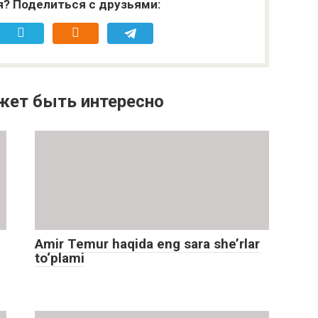
я? Поделиться с друзьями:
жет быть интересно
Amir Temur haqida eng sara she’rlar
to‘plami