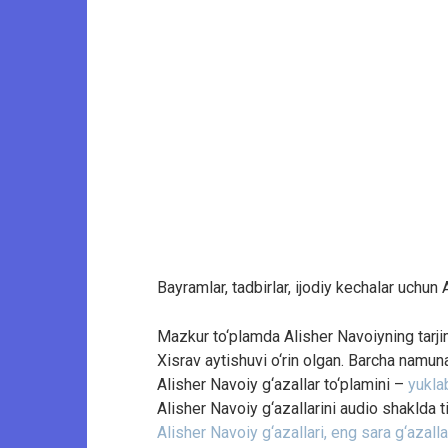
Bayramlar, tadbirlar, ijodiy kechalar uchun 
Mazkur to‘plamda Alisher Navoiyning tarjimai
Xisrav aytishuvi o‘rin olgan. Barcha namun
Alisher Navoiy g‘azallar to‘plamini –
yuklab
Alisher Navoiy g‘azallarini audio shaklda 
Alisher Navoiy g‘azallari, eng sara g‘azall