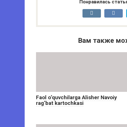
Понравилась стать
Вам также мо
Faol o‘quvchilarga Alisher Navoiy
rag‘bat kartochkasi