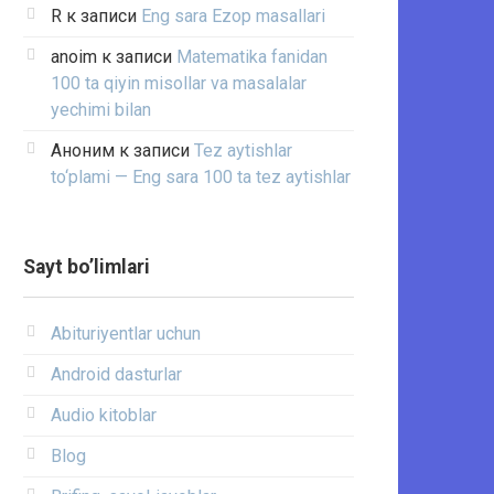
R
к записи
Eng sara Ezop masallari
anoim
к записи
Matematika fanidan
100 ta qiyin misollar va masalalar
yechimi bilan
Аноним
к записи
Tez aytishlar
to‘plami — Eng sara 100 ta tez aytishlar
Sayt bo’limlari
Abituriyentlar uchun
Android dasturlar
Audio kitoblar
Blog