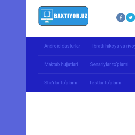
Перейти
к
контенту
Android dasturlar
Ibratli hikoya va rivo
Maktab hujjatlari
Senariylar to‘plami
She’rlar to‘plami
Testlar to‘plami