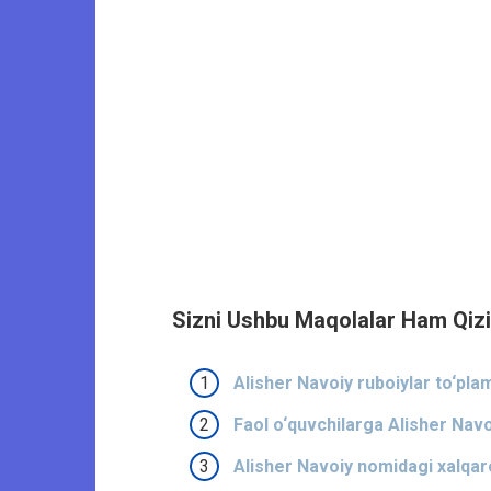
Sizni Ushbu Maqolalar Ham Qizi
Alisher Navoiy ruboiylar to‘pla
Faol o‘quvchilarga Alisher Nav
Alisher Navoiy nomidagi xalqaro