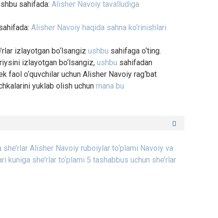
 ushbu sahifada:
Alisher Navoiy tavalludiga
 sahifada:
Alisher Navoiy haqida sahna ko‘rinishlari
’rlar izlayotgan bo‘lsangiz
ushbu
sahifaga o‘ting.
iysini izlayotgan bo‘lsangiz,
ushbu
sahifadan
 faol o‘quvchilar uchun Alisher Navoiy rag‘bat
chkalarini yuklab olish uchun
mana bu
 she’rlar
Alisher Navoiy ruboiylar to‘plami
Navoiy va
i kuniga she’rlar to‘plami
5 tashabbus uchun she’rlar