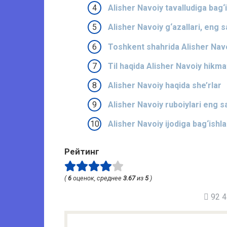
Alisher Navoiy tavalludiga bag‘
Alisher Navoiy g‘azallari, eng s
Toshkent shahrida Alisher Navoi
Til haqida Alisher Navoiy hikmat
Alisher Navoiy haqida she’rlar
Alisher Navoiy ruboiylari eng s
Alisher Navoiy ijodiga bag‘ishla
Рейтинг
(
6
оценок, среднее
3.67
из
5
)
92 41