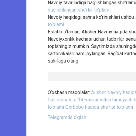
Navoiy tavalludiga bag‘ishlangan she’rlar
bag‘ishlangan she’rlar to‘plami
Navoiy haqidagi sahna ko‘rinishlari ushbu
to‘plami
Eslatib o‘taman, Alisher Navoiy haqida she
Navoiyxonlik kechasi uchun tadbirlar senar
topishingiz mumkin. Saytimizda shuningdek
kartochkalari ham joylangan. Rag‘bat karto
sahifaga o‘ting.
O‘xshash maqolalar:
Alisher Navoiy haqida
Guli monologi
14-yanvar vatan himoyachilar
to‘plami
Qorbobo haqida she’rlar to‘plami
Telegramda o‘qish