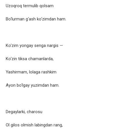
Uzoqroq termulib qolsam
Bo‘lurman g‘ash ko‘zimdan ham.
Ko‘zim yongay senga nargis —
Ko‘zin tiksa chamanlarda,
Yashirmam, lolaga rashkim
Ayon bo‘lgay yuzimdan ham.
Degaylarki, charosu
Ol gilos olmish labingdan rang,