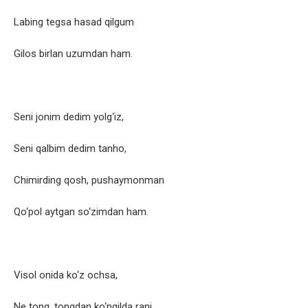
Labing tegsa hasad qilgum
Gilos birlan uzumdan ham.
Seni jonim dedim yolg‘iz,
Seni qalbim dedim tanho,
Chimirding qosh, pushaymonman
Qo‘pol aytgan so‘zimdan ham.
Visol onida ko‘z ochsa,
Ne tong, tongdan ko‘ngilda ranj,