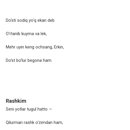
Do‘sti sodiq yo‘q ekan deb
O‘rtanib kuyma va lek,
Mehr uyin keng ochsang, Erkin,
Do‘st bo‘lur begona ham.
Rashkim
Seni yotlar tugul hatto —
Qilurman rashk o‘zimdan ham,