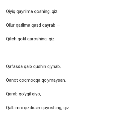
Qiyiq qayrilma qoshing, qiz.
Qilur qatlima qasd qayrab —
Qilich qotil qaroshing, qiz.
Qafasda qalb qushin qiynab,
Qanot qoqmoqqa qo‘ymaysan.
Qarab qo‘ygil qiyo,
Qalbimni qizdirsin quyoshing, qiz.