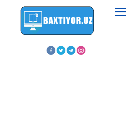
Перейти
к
контенту