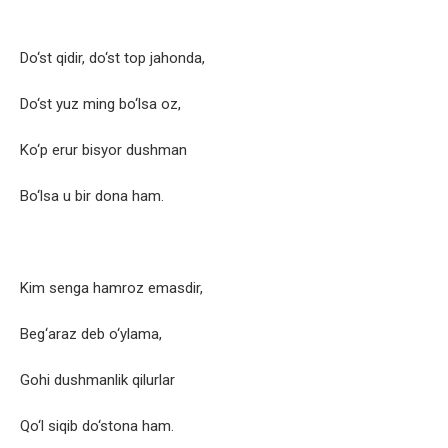
Do‘st qidir, do‘st top jahonda,
Do‘st yuz ming bo‘lsa oz,
Ko‘p erur bisyor dushman
Bo‘lsa u bir dona ham.
Kim senga hamroz emasdir,
Beg‘araz deb o‘ylama,
Gohi dushmanlik qilurlar
Qo‘l siqib do‘stona ham.