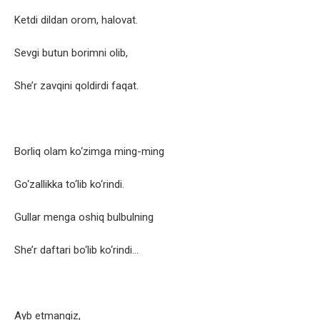
Ketdi dildan orom, halovat.
Sevgi butun borimni olib,
She’r zavqini qoldirdi faqat.
Borliq olam ko‘zimga ming-ming
Go‘zallikka to‘lib ko‘rindi.
Gullar menga oshiq bulbulning
She’r daftari bo‘lib ko‘rindi…
Ayb etmangiz,