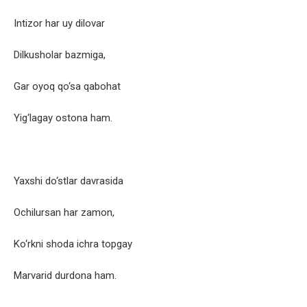
Intizor har uy dilovar
Dilkusholar bazmiga,
Gar oyoq qo‘sa qabohat
Yig‘lagay ostona ham.
Yaxshi do‘stlar davrasida
Ochilursan har zamon,
Ko‘rkni shoda ichra topgay
Marvarid durdona ham.