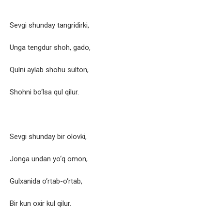
Sevgi shunday tangridirki,
Unga tengdur shoh, gado,
Qulni aylab shohu sulton,
Shohni bo‘lsa qul qilur.
Sevgi shunday bir olovki,
Jonga undan yo‘q omon,
Gulxanida o‘rtab-o‘rtab,
Bir kun oxir kul qilur.