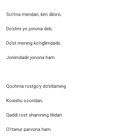
So‘rma mendan, kim diloro,
Do‘stmi yo jonona deb,
Do‘st mening ko‘nglimdadir,
Jonimdadir jonona ham.
Qochma rostgo‘y do‘stlarning
Koxishu ozoridan,
Qaddi rost shamning tilidan
O‘rtanur parvona ham.