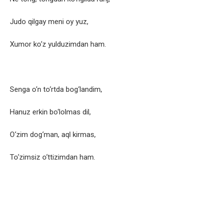
Judo qilgay meni oy yuz,
Xumor ko‘z yulduzimdan ham.
Senga o‘n to‘rtda bog‘landim,
Hanuz erkin bo‘lolmas dil,
O‘zim dog‘man, aql kirmas,
To‘zimsiz o‘ttizimdan ham.