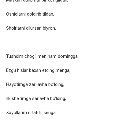
Maskan qurib har bir ko‘ngildan,
Oshiqlarni qoldirib tildan,
Shoirlarni qilursan biyron.
Tushdim chog‘i men ham domingga,
Ezgu hislar baxsh etding menga,
Hayotimga zar lavha bo‘lding,
Ilk she’rimga sarlavha bo‘lding,
Xayollarim ulfatdir senga.