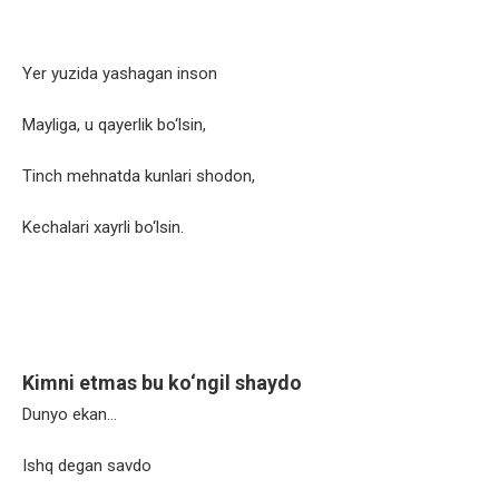
Yer yuzida yashagan inson
Mayliga, u qayerlik bo‘lsin,
Tinch mehnatda kunlari shodon,
Kechalari xayrli bo‘lsin.
Kimni etmas bu ko‘ngil shaydo
Dunyo ekan…
Ishq degan savdo