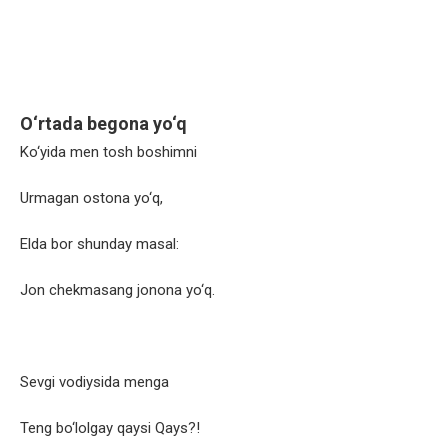
O‘rtada begona yo‘q
Ko‘yida men tosh boshimni
Urmagan ostona yo‘q,
Elda bor shunday masal:
Jon chekmasang jonona yo‘q.
Sevgi vodiysida menga
Teng bo‘lolgay qaysi Qays?!