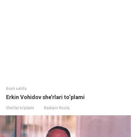
Bosh sahifa
Erkin Vohidov she’rlari to‘plami
She’rlar to‘plami
Baxtiyor Roziq