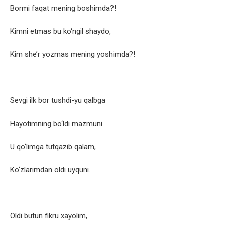
Bormi faqat mening boshimda?!
Kimni etmas bu ko‘ngil shaydo,
Kim she’r yozmas mening yoshimda?!
Sevgi ilk bor tushdi-yu qalbga
Hayotimning bo‘ldi mazmuni.
U qo‘limga tutqazib qalam,
Ko‘zlarimdan oldi uyquni.
Oldi butun fikru xayolim,