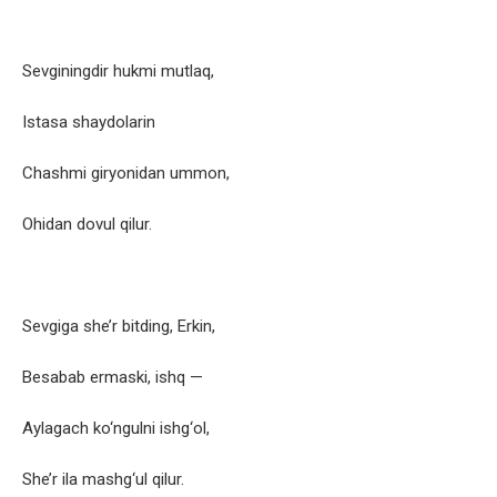
Sevginingdir hukmi mutlaq,
Istasa shaydolarin
Chashmi giryonidan ummon,
Ohidan dovul qilur.
Sevgiga she’r bitding, Erkin,
Besabab ermaski, ishq —
Aylagach ko‘ngulni ishg‘ol,
She’r ila mashg‘ul qilur.