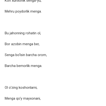
Kori xunxorlik senga-yu,
Mehru poydorlik menga.
Bu jahonning rohatin ol,
Bor azobin menga ber,
Senga bo‘lsin barcha orom,
Barcha bemorlik menga.
Ol o‘zing koshonlarni,
Menga qo‘y mayxonani,