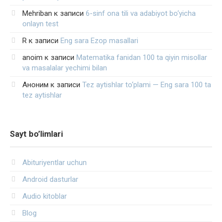
Mehriban
к записи
6-sinf ona tili va adabiyot bo‘yicha
onlayn test
R
к записи
Eng sara Ezop masallari
anoim
к записи
Matematika fanidan 100 ta qiyin misollar
va masalalar yechimi bilan
Аноним
к записи
Tez aytishlar to‘plami — Eng sara 100 ta
tez aytishlar
Sayt bo’limlari
Abituriyentlar uchun
Android dasturlar
Audio kitoblar
Blog