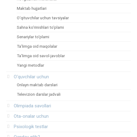
Maktab hujjatlari
O‘qituvchilar uchun tavsiyalar
Sahna ko‘rinishlari to‘plami
Senariylar to‘plami
Ta’limga oid maqolalar
Ta’limga oid savol-javoblar
Yangi metodlar
O‘quvchilar uchun
Onlayn maktab darslari
Televizion darslar jadvali
Olimpiada savollari
Ota-onalar uchun
Psixologik testlar
Qanday qilib?