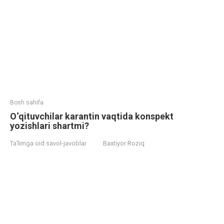
Bosh sahifa
O‘qituvchilar karantin vaqtida konspekt
yozishlari shartmi?
Ta’limga oid savol-javoblar
Baxtiyor Roziq