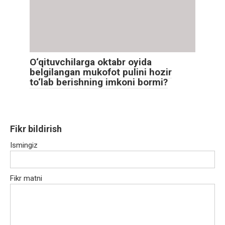
O‘qituvchilarga oktabr oyida
belgilangan mukofot pulini hozir
to‘lab berishning imkoni bormi?
Fikr bildirish
Ismingiz
Fikr matni