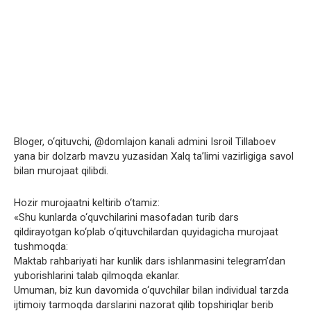
Bloger, o‘qituvchi, @domlajon kanali admini Isroil Tillaboev
yana bir dolzarb mavzu yuzasidan Xalq ta’limi vazirligiga savol
bilan murojaat qilibdi.
Hozir murojaatni keltirib o‘tamiz:
«Shu kunlarda o‘quvchilarini masofadan turib dars
qildirayotgan ko‘plab o‘qituvchilardan quyidagicha murojaat
tushmoqda:
Maktab rahbariyati har kunlik dars ishlanmasini telegram’dan
yuborishlarini talab qilmoqda ekanlar.
Umuman, biz kun davomida o‘quvchilar bilan individual tarzda
ijtimoiy tarmoqda darslarini nazorat qilib topshiriqlar berib