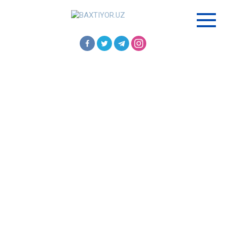
Перейти
к
контенту