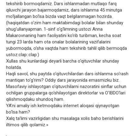
tekshirib bormoqdamiz. Dars ishlanmadan mutlaqo farq
qiluvchi jarayon bajarmoqdamiz, dars ishlanma 45 minutga
mo‘ljallangan bo‘lsa bizda vaqt belgilanmagan hozirda.
(haqiqatdan o‘zim ham maktabimdagi bolalar bilan shunday
shug‘ullanyapman. 1-sinf o‘g‘limning ustozi Anna
Makarovnaning ham faoliyatini ko‘rib turibman, kecha soat
tungi 23 larda ham ota onalar bolalarining vazifalarini
yubormoqda, o‘sha vaqtda ham tekshirib tahlil qilib bermoqda
ustoz:clap::clap:)
Xullas shu kunlardagi deyarli barcha o‘qituvchilar shunday
holatda.
Haqli savol, shu paytda o‘qituvchilardan dars ishlanma so‘rash
mantiqan to‘g‘rimi? Oddiy dars jarayonida emasmizku biz.
Masofaviy ishlayotgan o‘qituvchilarni nazoratini sinflar uchun
ochilgan gruppalarga qo‘shilayotgan direktorlar va O‘IBDO‘lari
qilishmoqdaku shundoq ham.
YA’ni amaliy ish ketmoqdaku internet aloqasi qiynayotgan
bo‘lsa ham?
Xalq ta’limi vazirligidan shu masalaga xolis baho berishlarini
iltimos qilib qolamiz.»