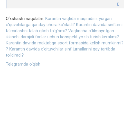
O‘xshash maqolalar:
Karantin vaqtida maqsadsiz yurgan
o‘quvchilarga qanday chora ko‘riladi?
Karantin davrida sinflarni
ta’mirlashni talab qilish to‘g‘rimi?
Vaqtincha o‘tilmayotgan
ikkinchi darajali fanlar uchun konspekt yozib turish kerakmi?
Karantin davrida maktabga sport formasida kelish mumkinmi?
? Karantin davrida o‘qituvchilar sinf jurnallarini qay tartibda
to‘ldiradi?
Telegramda o‘qish