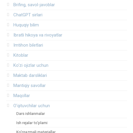
Brifing, savol-javoblar
ChatGPT sirlari
Huquqiy bilim
Ibratli hikoya va rivoyatlar
Imtihon biletlari
Kitoblar
Ko‘zi ojizlar uchun
Maktab darsliklari
Mantiqiy savollar
Maqollar
O‘qituvchilar uchun
Dars ishlanmalar
Ish rejalar to‘plami
Ko‘rgazmali materiallar