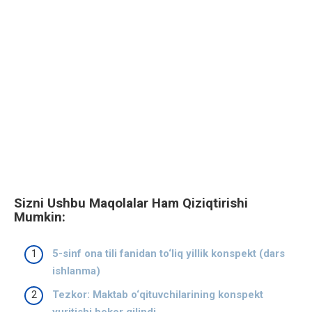
Sizni Ushbu Maqolalar Ham Qiziqtirishi
Mumkin:
5-sinf ona tili fanidan to‘liq yillik konspekt (dars
ishlanma)
Tezkor: Maktab o‘qituvchilarining konspekt
yuritishi bekor qilindi