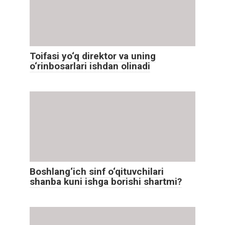
Toifasi yo‘q direktor va uning
o‘rinbosarlari ishdan olinadi
Boshlang‘ich sinf o‘qituvchilari
shanba kuni ishga borishi shartmi?