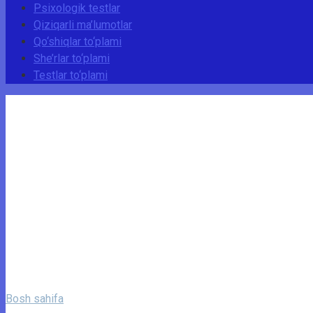
Psixologik testlar
Qiziqarli ma’lumotlar
Qo‘shiqlar to‘plami
She’rlar to‘plami
Testlar to‘plami
Bosh sahifa