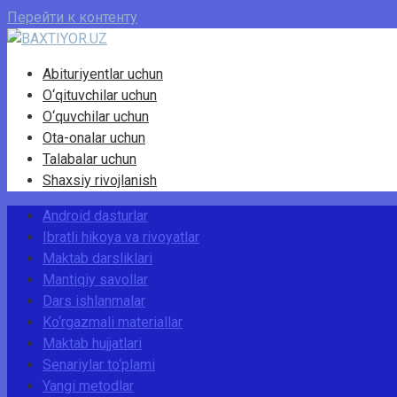
Перейти к контенту
Abituriyentlar uchun
O‘qituvchilar uchun
O‘quvchilar uchun
Ota-onalar uchun
Talabalar uchun
Shaxsiy rivojlanish
Android dasturlar
Ibratli hikoya va rivoyatlar
Maktab darsliklari
Mantiqiy savollar
Dars ishlanmalar
Ko‘rgazmali materiallar
Maktab hujjatlari
Senariylar to‘plami
Yangi metodlar