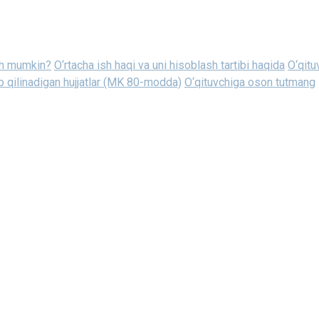
sh mumkin?
O‘rtacha ish haqi va uni hisoblash tartibi haqida
O‘qitu
ab qilinadigan hujjatlar (MK 80-modda)
O‘qituvchiga oson tutmang