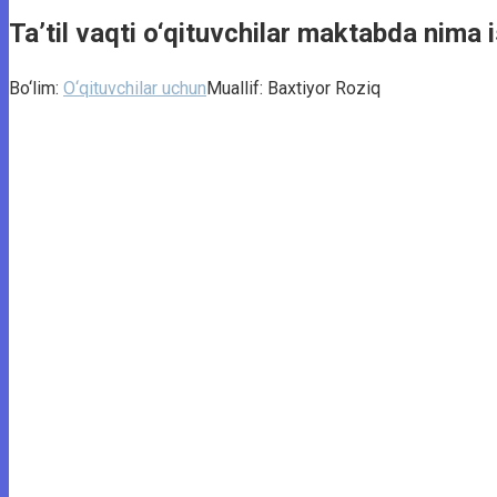
Ta’til vaqti o‘qituvchilar maktabda nima i
Bo‘lim:
O‘qituvchilar uchun
Muallif:
Baxtiyor Roziq