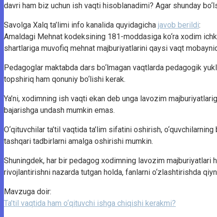
davri ham biz uchun ish vaqti hisoblanadimi? Agar shunday bo‘ls
Savolga Xalq ta’limi info kanalida quyidagicha
javob berildi
:
Amaldagi Mehnat kodeksining 181-moddasiga ko‘ra xodim ichki meh
shartlariga muvofiq mehnat majburiyatlarini qaysi vaqt mobaynida 
Pedagoglar maktabda dars bo‘lmagan vaqtlarda pedagogik yuklama
topshiriq ham qonuniy bo‘lishi kerak.
Ya’ni, xodimning ish vaqti ekan deb unga lavozim majburiyatlarig
bajarishga undash mumkin emas.
O‘qituvchilar ta’til vaqtida ta’lim sifatini oshirish, o‘quvchilarn
tashqari tadbirlarni amalga oshirishi mumkin.
Shuningdek, har bir pedagog xodimning lavozim majburiyatlari ha
rivojlantirishni nazarda tutgan holda, fanlarni o‘zlashtirishda qi
Mavzuga doir:
Ta’til vaqtida ham o‘qituvchi ishga chiqishi kerakmi?