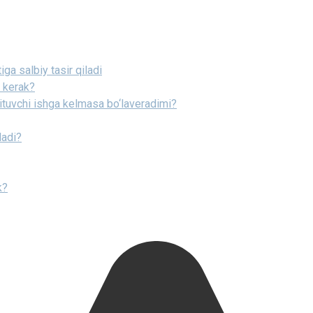
ga salbiy tasir qiladi
h kerak?
‘qituvchi ishga kelmasa bo‘laveradimi?
ladi?
k?