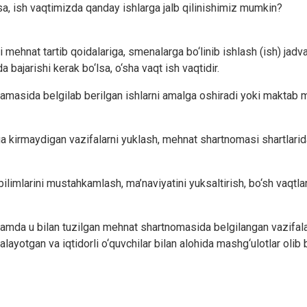
a, ish vaqtimizda qanday ishlarga jalb qilinishimiz mumkin?
nat tartib qoidalariga, smenalarga bo‘linib ishlash (ish) jadval
bajarishi kerak bo‘lsa, o‘sha vaqt ish vaqtidir.
sida belgilab berilgan ishlarni amalga oshiradi yoki maktab ma’
a kirmaydigan vazifalarni yuklash, mehnat shartnomasi shartlarida
ing bilimlarini mustahkamlash, ma’naviyatini yuksaltirish, bo‘sh vaqt
mda u bilan tuzilgan mehnat shartnomasida belgilangan vazifalar b
ynalayotgan va iqtidorli o‘quvchilar bilan alohida mashg‘ulotlar ol