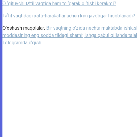
O ‘qituvchi ta’til vaqtida ham to ‘garak o ‘tishi kerakmi?
Taʼtil vaqtidagi xatti-harakatlar uchun kim javobgar hisoblanadi?
O‘xshash maqolalar:
Bir vaqtning o‘zida nechta maktabda ishla
moddasining eng sodda tildagi sharhi:
Ishga qabul qilishda tal
Telegramda o‘qish