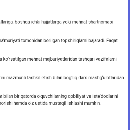
lariga, boshqa ichki hujjatlarga yoki mehnat shartnomasi
muriyati tomonidan berilgan topshiriqlarni bajaradi. Faqat
 ko‘rsatilgan mehnat majburiyatlaridan tashqari vazifalarni
larini mazmunli tashkil etish bilan bog‘liq dars mashg‘ulotlaridan
ilan bir qatorda o‘quvchilarning qobiliyat va iste’dodlarini
ib borishi hamda o‘z ustida mustaqil ishlashi mumkin.