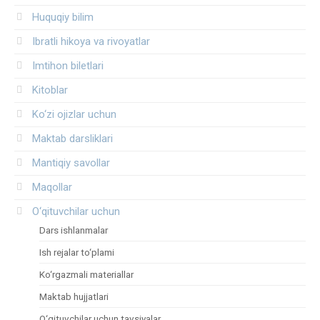
Huquqiy bilim
Ibratli hikoya va rivoyatlar
Imtihon biletlari
Kitoblar
Ko‘zi ojizlar uchun
Maktab darsliklari
Mantiqiy savollar
Maqollar
O‘qituvchilar uchun
Dars ishlanmalar
Ish rejalar to‘plami
Ko‘rgazmali materiallar
Maktab hujjatlari
O‘qituvchilar uchun tavsiyalar