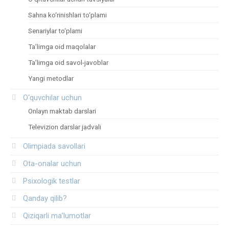
Sahna ko‘rinishlari to‘plami
Senariylar to‘plami
Ta’limga oid maqolalar
Ta’limga oid savol-javoblar
Yangi metodlar
O‘quvchilar uchun
Onlayn maktab darslari
Televizion darslar jadvali
Olimpiada savollari
Ota-onalar uchun
Psixologik testlar
Qanday qilib?
Qiziqarli ma’lumotlar