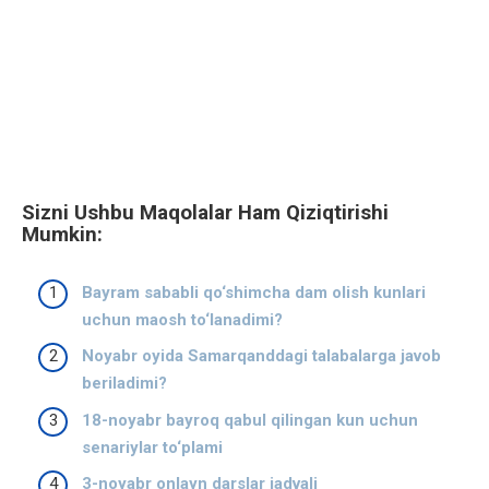
Sizni Ushbu Maqolalar Ham Qiziqtirishi
Mumkin:
Bayram sababli qo‘shimcha dam olish kunlari
uchun maosh to‘lanadimi?
Noyabr oyida Samarqanddagi talabalarga javob
beriladimi?
18-noyabr bayroq qabul qilingan kun uchun
senariylar to‘plami
3-noyabr onlayn darslar jadvali