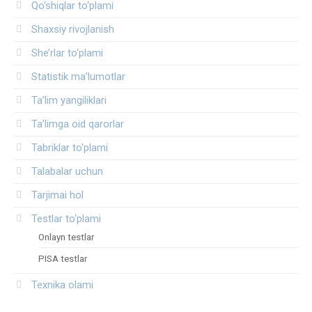
Qo‘shiqlar to‘plami
Shaxsiy rivojlanish
She’rlar to‘plami
Statistik ma’lumotlar
Ta’lim yangiliklari
Ta’limga oid qarorlar
Tabriklar to'plami
Talabalar uchun
Tarjimai hol
Testlar to‘plami
Onlayn testlar
PISA testlar
Texnika olami