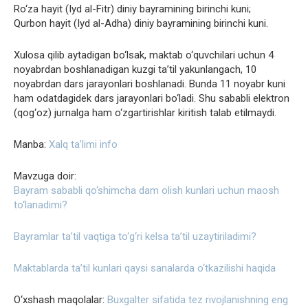
Ro‘za hayit (Iyd al-Fitr) diniy bayramining birinchi kuni;
Qurbon hayit (Iyd al-Adha) diniy bayramining birinchi kuni.
Xulosa qilib aytadigan bo‘lsak, maktab o‘quvchilari uchun 4
noyabrdan boshlanadigan kuzgi ta’til yakunlangach, 10
noyabrdan dars jarayonlari boshlanadi. Bunda 11 noyabr kuni
ham odatdagidek dars jarayonlari bo‘ladi. Shu sababli elektron
(qog‘oz) jurnalga ham o‘zgartirishlar kiritish talab etilmaydi.
Manba:
Xalq ta’limi info
Mavzuga doir:
Bayram sababli qo‘shimcha dam olish kunlari uchun maosh
to‘lanadimi?
Bayramlar ta’til vaqtiga to‘g‘ri kelsa ta’til uzaytiriladimi?
Maktablarda ta’til kunlari qaysi sanalarda o‘tkazilishi haqida
O‘xshash maqolalar:
Buxgalter sifatida tez rivojlanishning eng