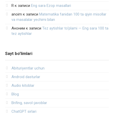
R
к записи
Eng sara Ezop masallari
anoim
к записи
Matematika fanidan 100 ta qiyin misollar
va masalalar yechimi bilan
Аноним
к записи
Tez aytishlar to‘plami — Eng sara 100 ta
tez aytishlar
Sayt bo’limlari
Abituriyentlar uchun
Android dasturlar
Audio kitoblar
Blog
Brifing, savol-javoblar
ChatGPT sirlari