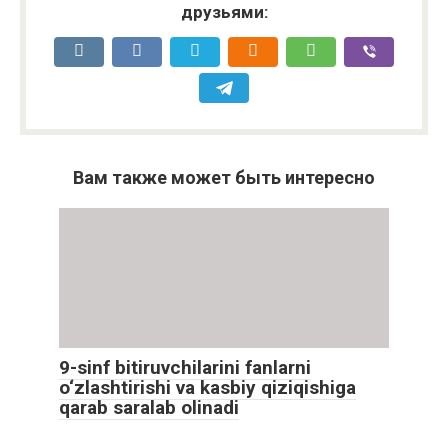
друзьями:
Вам также может быть интересно
9-sinf bitiruvchilarini fanlarni
o‘zlashtirishi va kasbiy qiziqishiga
qarab saralab olinadi