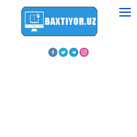
Перейти
к
контенту