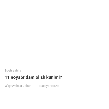
Bosh sahifa
11 noyabr dam olish kunimi?
O‘qituvchilar uchun
Baxtiyor Roziq