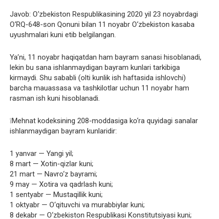
Javob: O‘zbekiston Respublikasining 2020 yil 23 noyabrdagi
O‘RQ-648-son Qonuni bilan 11 noyabr O‘zbekiston kasaba
uyushmalari kuni etib belgilangan.
Ya’ni, 11 noyabr haqiqatdan ham bayram sanasi hisoblanadi,
lekin bu sana ishlanmaydigan bayram kunlari tarkibiga
kirmaydi. Shu sababli (olti kunlik ish haftasida ishlovchi)
barcha mauassasa va tashkilotlar uchun 11 noyabr ham
rasman ish kuni hisoblanadi.
❕Mehnat kodeksining 208-moddasiga ko‘ra quyidagi sanalar
ishlanmaydigan bayram kunlaridir:
1 yanvar — Yangi yil;
8 mart — Xotin-qizlar kuni;
21 mart — Navro‘z bayrami;
9 may — Xotira va qadrlash kuni;
1 sentyabr — Mustaqillik kuni;
1 oktyabr — O‘qituvchi va murabbiylar kuni;
8 dekabr — O‘zbekiston Respublikasi Konstitutsiyasi kuni;