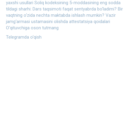
yaxshi usullari
Soliq kodeksining 5-moddasining eng sodda
tildagi sharhi:
Dars taqsimoti faqat sentyabrda bo‘ladimi?
Bir
vaqtning o‘zida nechta maktabda ishlash mumkin?
Vazir
jamg‘armasi ustamasini olishda attestatsiya qoidalari
O‘qituvchiga oson tutmang
Telegramda o‘qish