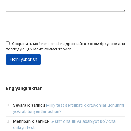
Сохранить моё имя, email и адрес сайта в этом браузере для
последующих моих комментариев.
Eng yangi fikrlar
Sevara
к записи
Milliy test sertifikati o‘qituvchilar uchunmi
yoki abituriyentlar uchun?
Mehriban
к записи
6-sinf ona tili va adabiyot bo‘yicha
onlayn test