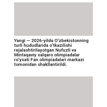
Yangi — 2026-yilda O‘zbekistonning
turli hududlarida o‘tkazilishi
rejalashtirilayotgan Nufuzli va
Mintaqaviy xalqaro olimpiadalar
ro‘yxati Fan olimpiadalari markazi
tomonidan shakllantirildi.