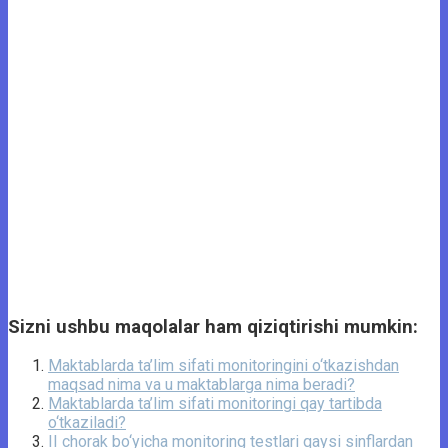
Sizni ushbu maqolalar ham qiziqtirishi mumkin:
Maktablarda ta’lim sifati monitoringini o‘tkazishdan
maqsad nima va u maktablarga nima beradi?
Maktablarda ta’lim sifati monitoringi qay tartibda
o‘tkaziladi?
II chorak bo‘yicha monitoring testlari qaysi sinflardan