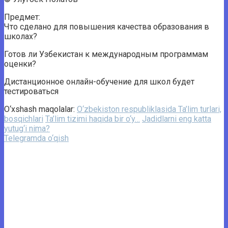
Предмет:
Что сделано для повышения качества образования в
школах?
Готов ли Узбекистан к международным программам
оценки?
Дистанционное онлайн-обучение для школ будет
тестироваться
O‘xshash maqolalar:
O‘zbekiston respubliklasida Ta’lim turlari,
bosqichlari
Ta’lim tizimi haqida bir o‘y…
Jadidlarni eng katta
yutug‘i nima?
Telegramda o‘qish