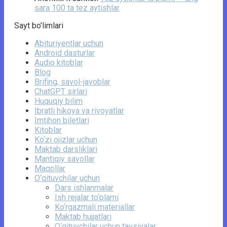
sara 100 ta tez aytishlar
Sayt bo’limlari
Abituriyentlar uchun
Android dasturlar
Audio kitoblar
Blog
Brifing, savol-javoblar
ChatGPT sirlari
Huquqiy bilim
Ibratli hikoya va rivoyatlar
Imtihon biletlari
Kitoblar
Ko‘zi ojizlar uchun
Maktab darsliklari
Mantiqiy savollar
Maqollar
O‘qituvchilar uchun
Dars ishlanmalar
Ish rejalar to‘plami
Ko‘rgazmali materiallar
Maktab hujjatlari
O‘qituvchilar uchun tavsiyalar