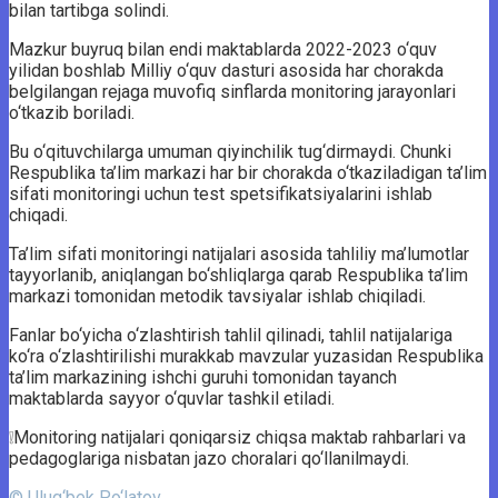
bilan tartibga solindi.
Mazkur buyruq bilan endi maktablarda 2022-2023 o‘quv
yilidan boshlab Milliy o‘quv dasturi asosida har chorakda
belgilangan rejaga muvofiq sinflarda monitoring jarayonlari
o‘tkazib boriladi.
Bu o‘qituvchilarga umuman qiyinchilik tug‘dirmaydi. Chunki
Respublika ta’lim markazi har bir chorakda o‘tkaziladigan ta’lim
sifati monitoringi uchun test spetsifikatsiyalarini ishlab
chiqadi.
Ta’lim sifati monitoringi natijalari asosida tahliliy ma’lumotlar
tayyorlanib, aniqlangan bo‘shliqlarga qarab Respublika ta’lim
markazi tomonidan metodik tavsiyalar ishlab chiqiladi.
Fanlar bo‘yicha o‘zlashtirish tahlil qilinadi, tahlil natijalariga
ko‘ra o‘zlashtirilishi murakkab mavzular yuzasidan Respublika
ta’lim markazining ishchi guruhi tomonidan tayanch
maktablarda sayyor o‘quvlar tashkil etiladi.
❕Monitoring natijalari qoniqarsiz chiqsa maktab rahbarlari va
pedagoglariga nisbatan jazo choralari qo‘llanilmaydi.
© Ulug‘bek Po‘latov