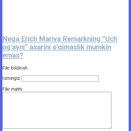
Nega Erich Mariya Remarkning “Uch
og‘ayni” asarini o‘qimaslik mumkin
emas?
Fikr bildirish
Ismingiz
Fikr matni