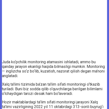
Juda ko‘pchilik monitoring atamasini ishlatadi, ammo bu
qanday jarayon ekanligi haqida bilmasligi mumkin. Monitoring
— inglizcha so‘z bo‘lib, kuzatish, nazorat qilish degan ma’noni
anglatadi.
Xalq ta’limi tizimida ba’zan ta’lim sifati monitoringi o‘tkazib
turiladi. Buni biz sodda qilib o‘quvchilarga berilgan bilimlarni
o‘lchaydigan tarozi desak ham bo‘laveradi.
Hozir maktablardagi ta’lim sifati monitoringi jarayoni Xalq
ta’limi vazirligining 2022 yil 11 oktabrdagi 313-sonli buyrug‘i