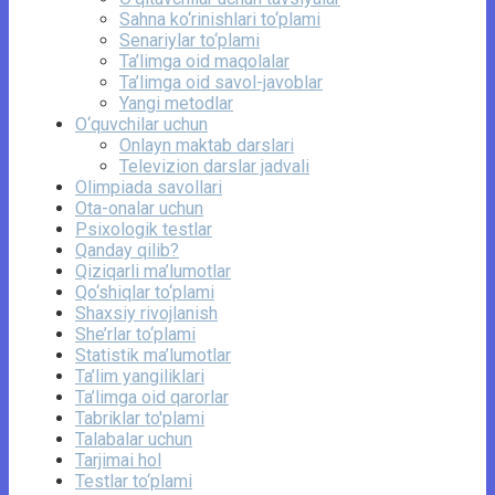
Sahna ko‘rinishlari to‘plami
Senariylar to‘plami
Ta’limga oid maqolalar
Ta’limga oid savol-javoblar
Yangi metodlar
O‘quvchilar uchun
Onlayn maktab darslari
Televizion darslar jadvali
Olimpiada savollari
Ota-onalar uchun
Psixologik testlar
Qanday qilib?
Qiziqarli ma’lumotlar
Qo‘shiqlar to‘plami
Shaxsiy rivojlanish
She’rlar to‘plami
Statistik ma’lumotlar
Ta’lim yangiliklari
Ta’limga oid qarorlar
Tabriklar to'plami
Talabalar uchun
Tarjimai hol
Testlar to‘plami