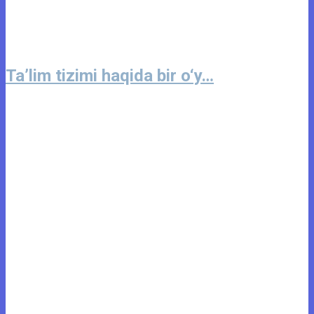
Ta’lim tizimi haqida bir o‘y…