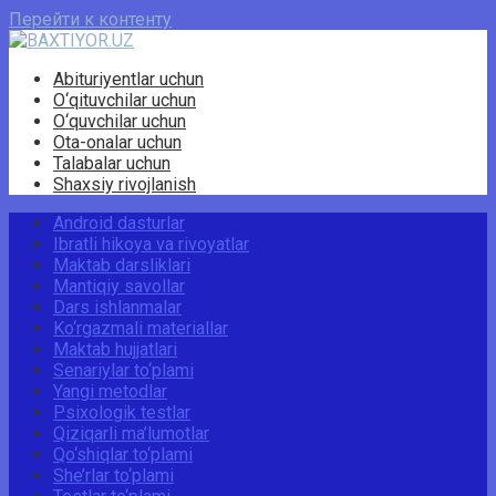
Перейти к контенту
Abituriyentlar uchun
O‘qituvchilar uchun
O‘quvchilar uchun
Ota-onalar uchun
Talabalar uchun
Shaxsiy rivojlanish
Android dasturlar
Ibratli hikoya va rivoyatlar
Maktab darsliklari
Mantiqiy savollar
Dars ishlanmalar
Ko‘rgazmali materiallar
Maktab hujjatlari
Senariylar to‘plami
Yangi metodlar
Psixologik testlar
Qiziqarli ma’lumotlar
Qo‘shiqlar to‘plami
She’rlar to‘plami