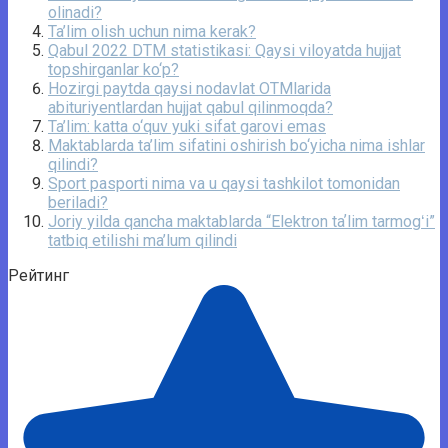
olinadi?
Ta’lim olish uchun nima kerak?
Qabul 2022 DTM statistikasi: Qaysi viloyatda hujjat
topshirganlar ko‘p?
Hozirgi paytda qaysi nodavlat OTMlarida
abituriyentlardan hujjat qabul qilinmoqda?
Ta’lim: katta o‘quv yuki sifat garovi emas
Maktablarda ta’lim sifatini oshirish bo‘yicha nima ishlar
qilindi?
Sport pasporti nima va u qaysi tashkilot tomonidan
beriladi?
Joriy yilda qancha maktablarda “Elektron taʼlim tarmogʻi”
tatbiq etilishi ma’lum qilindi
Рейтинг