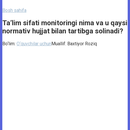
Bosh sahifa
Ta’lim sifati monitoringi nima va u qaysi
normativ hujjat bilan tartibga solinadi?
Bo‘lim:
O‘quvchilar uchun
Muallif:
Baxtiyor Roziq