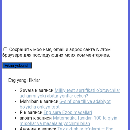
Сохранить моё имя, email и адрес сайта в этом
браузере для последующих моих комментариев.
Eng yangi fikrlar
Sevara
к записи
Milliy test sertifikati o‘qituvchilar
uchunmi yoki abituriyentlar uchun?
Mehriban
к записи
6-sinf ona tili va adabiyot
bo‘yicha onlayn test
R
к записи
Eng sara Ezop masallari
anoim
к записи
Matematika fanidan 100 ta qiyin
misollar va masalalar yechimi bilan
Аноним
к записи
Tez aytishlar to‘plami — Eng