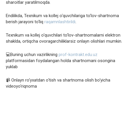
sharoitlar yaratilmoqda.
Endilikda, Texnikum va kollej o‘quvchilariga to‘lov-shartnoma
berish jarayoni to‘liq
raqamnlashtirildi
.
Texnikum va kollej o‘quvchilari to‘lov-shartnomalarni elektron
shaklda, ortiqcha ovoragarchiliklarsiz onlayn olishlari mumkin.
💻Buning uchun vazirlikning
prof-kontrakt.edu.uz
platformasidan foydalangan holda shartnomani osongina
yuklab
📹 Onlayn ro‘yxatdan o‘tish va shartnoma olish bo‘yicha
videoyo‘riqnoma