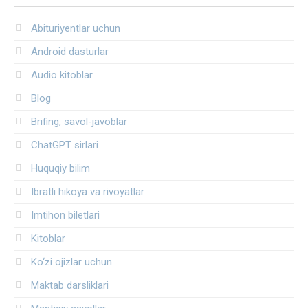
Abituriyentlar uchun
Android dasturlar
Audio kitoblar
Blog
Brifing, savol-javoblar
ChatGPT sirlari
Huquqiy bilim
Ibratli hikoya va rivoyatlar
Imtihon biletlari
Kitoblar
Ko‘zi ojizlar uchun
Maktab darsliklari