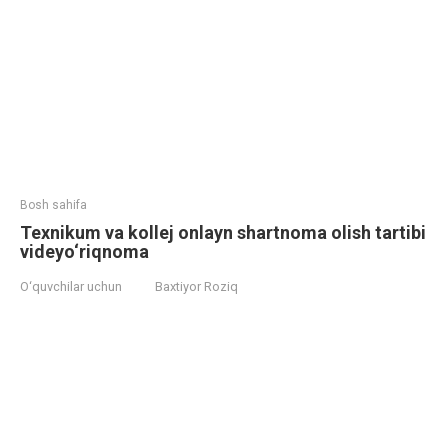
Bosh sahifa
Texnikum va kollej onlayn shartnoma olish tartibi
videyo‘riqnoma
O‘quvchilar uchun
Baxtiyor Roziq