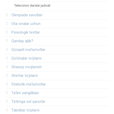
Televizion darslar jadvali
Olimpiada savollari
Ota-onalar uchun
Psixologik testlar
Qanday qilib?
Qiziqarli ma’lumotlar
Qo‘shiqlar to‘plami
Shaxsiy rivojlanish
She’rlar to‘plami
Statistik ma’lumotlar
Ta’lim yangiliklari
Ta’limga oid qarorlar
Tabriklar to'plami