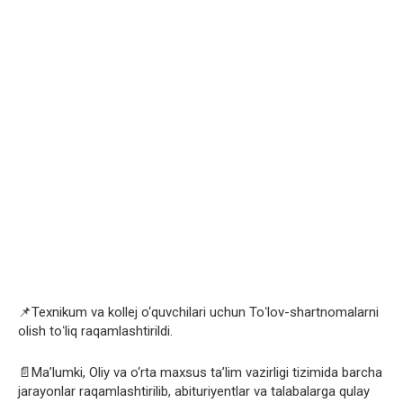
📌Texnikum va kollej o‘quvchilari uchun Toʻlov-shartnomalarni
olish toʻliq raqamlashtirildi.
📄Ma’lumki, Oliy va o‘rta maxsus ta’lim vazirligi tizimida barcha
jarayonlar raqamlashtirilib, abituriyentlar va talabalarga qulay