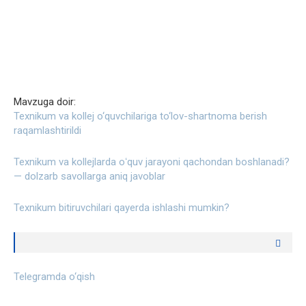
Mavzuga doir:
Texnikum va kollej o‘quvchilariga to‘lov-shartnoma berish
raqamlashtirildi
Texnikum va kollejlarda oʻquv jarayoni qachondan boshlanadi?
— dolzarb savollarga aniq javoblar
Texnikum bitiruvchilari qayerda ishlashi mumkin?
Telegramda o‘qish