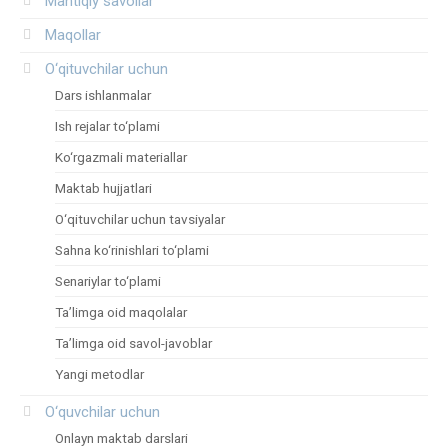
Mantiqiy savollar
Maqollar
O‘qituvchilar uchun
Dars ishlanmalar
Ish rejalar to‘plami
Ko‘rgazmali materiallar
Maktab hujjatlari
O‘qituvchilar uchun tavsiyalar
Sahna ko‘rinishlari to‘plami
Senariylar to‘plami
Ta’limga oid maqolalar
Ta’limga oid savol-javoblar
Yangi metodlar
O‘quvchilar uchun
Onlayn maktab darslari