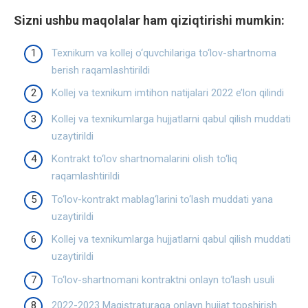
Sizni ushbu maqolalar ham qiziqtirishi mumkin:
Texnikum va kollej o‘quvchilariga to‘lov-shartnoma
berish raqamlashtirildi
Kollej va texnikum imtihon natijalari 2022 e’lon qilindi
Kollej va texnikumlarga hujjatlarni qabul qilish muddati
uzaytirildi
Kontrakt to‘lov shartnomalarini olish to‘liq
raqamlashtirildi
To‘lov-kontrakt mablag‘larini to‘lash muddati yana
uzaytirildi
Kollej va texnikumlarga hujjatlarni qabul qilish muddati
uzaytirildi
To‘lov-shartnomani kontraktni onlayn to‘lash usuli
2022-2023 Magistraturaga onlayn hujjat topshirish