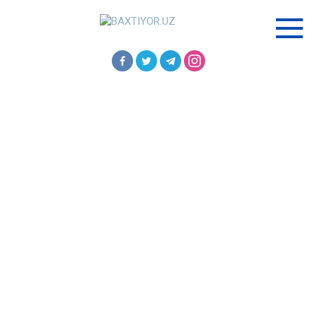
Перейти
к
контенту