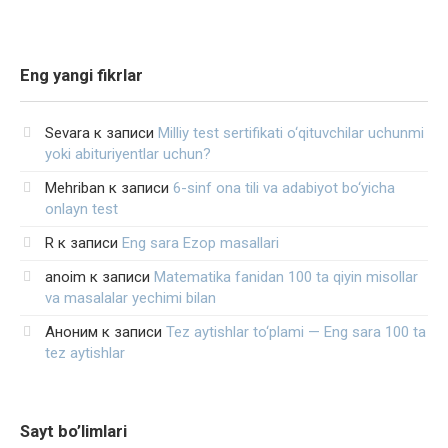
Eng yangi fikrlar
Sevara
к записи
Milliy test sertifikati o‘qituvchilar uchunmi
yoki abituriyentlar uchun?
Mehriban
к записи
6-sinf ona tili va adabiyot bo‘yicha
onlayn test
R
к записи
Eng sara Ezop masallari
anoim
к записи
Matematika fanidan 100 ta qiyin misollar
va masalalar yechimi bilan
Аноним
к записи
Tez aytishlar to‘plami — Eng sara 100 ta
tez aytishlar
Sayt bo’limlari