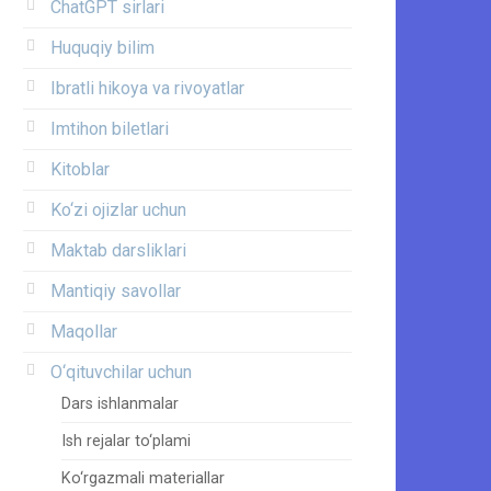
ChatGPT sirlari
Huquqiy bilim
Ibratli hikoya va rivoyatlar
Imtihon biletlari
Kitoblar
Ko‘zi ojizlar uchun
Maktab darsliklari
Mantiqiy savollar
Maqollar
O‘qituvchilar uchun
Dars ishlanmalar
Ish rejalar to‘plami
Ko‘rgazmali materiallar