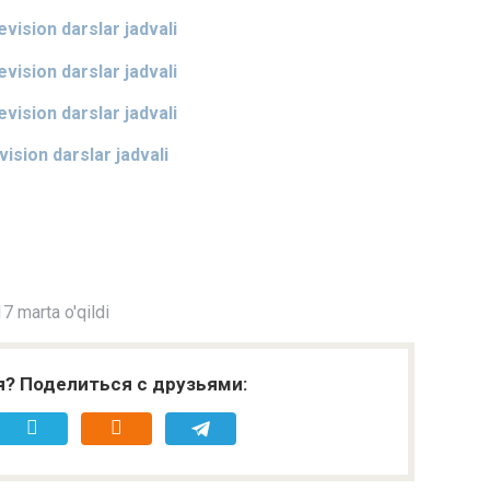
evision darslar jadvali
evision darslar jadvali
evision darslar jadvali
ision darslar jadvali
7 marta o'qildi
я? Поделиться с друзьями: