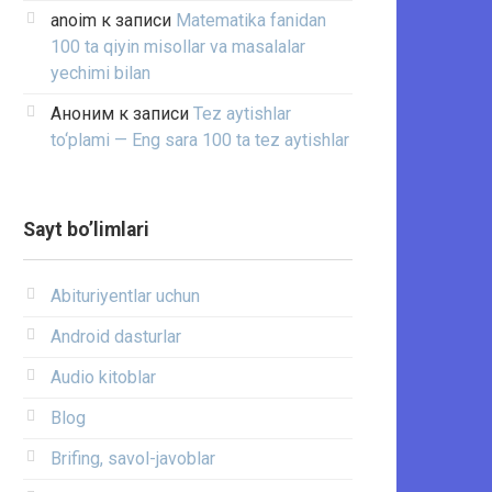
anoim
к записи
Matematika fanidan
100 ta qiyin misollar va masalalar
yechimi bilan
Аноним
к записи
Tez aytishlar
to‘plami — Eng sara 100 ta tez aytishlar
Sayt bo’limlari
Abituriyentlar uchun
Android dasturlar
Audio kitoblar
Blog
Brifing, savol-javoblar