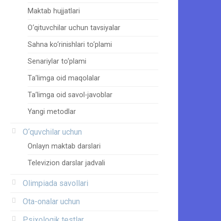
Maktab hujjatlari
O‘qituvchilar uchun tavsiyalar
Sahna ko‘rinishlari to‘plami
Senariylar to‘plami
Ta’limga oid maqolalar
Ta’limga oid savol-javoblar
Yangi metodlar
O‘quvchilar uchun
Onlayn maktab darslari
Televizion darslar jadvali
Olimpiada savollari
Ota-onalar uchun
Psixologik testlar