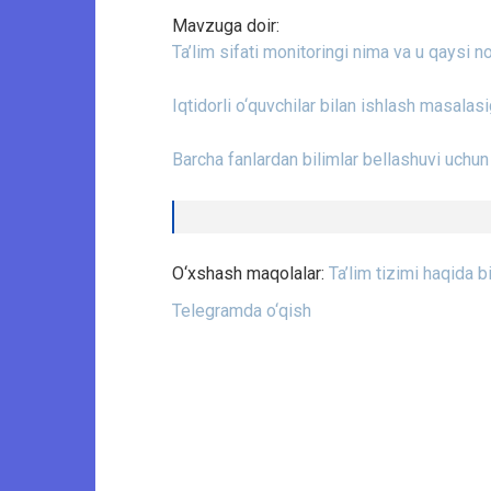
Mavzuga doir:
Ta’lim sifati monitoringi nima va u qaysi no
Iqtidorli o‘quvchilar bilan ishlash masalas
Barcha fanlardan bilimlar bellashuvi uchun 
O‘xshash maqolalar:
Ta’lim tizimi haqida bi
Telegramda o‘qish