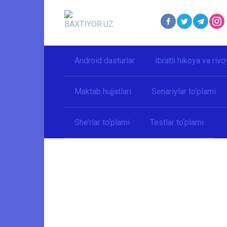
Перейти
к
контенту
Android dasturlar
Ibratli hikoya va rivo
Maktab hujjatlari
Senariylar to‘plami
She’rlar to‘plami
Testlar to‘plami