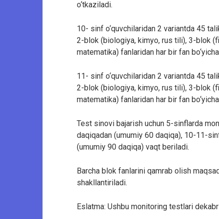
o‘tkaziladi.
10- sinf o‘quvchilaridan 2 variantda 45 talik:
2-blok (biologiya, kimyo, rus tili), 3-blok (f
matematika) fanlaridan har bir fan bo‘yicha 
11- sinf o‘quvchilaridan 2 variantda 45 talik:
2-blok (biologiya, kimyo, rus tili), 3-blok (f
matematika) fanlaridan har bir fan bo‘yicha 
Test sinovi bajarish uchun 5-sinflarda moni
daqiqadan (umumiy 60 daqiqa), 10-11-sinfl
(umumiy 90 daqiqa) vaqt beriladi.
Barcha blok fanlarini qamrab olish maqsadi
shakllantiriladi.
Eslatma: Ushbu monitoring testlari dekabr 