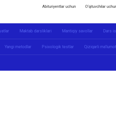
Abituriyentlar uchun
O‘qituvchilar uchu
yatlar
Maktab darsliklari
Mantiqiy savollar
Dars i
Yangi metodlar
Psixologik testlar
Qiziqarli ma’lumot