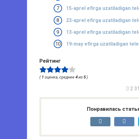
15-aprel efirga uzatiladigan tel
23-aprel efirga uzatiladigan tel
13-aprel efirga uzatiladigan tel
19-may efirga uzatiladigan telev
Рейтинг
(
1
оценка, среднее
4
из
5
)
2 31
Понравилась стать