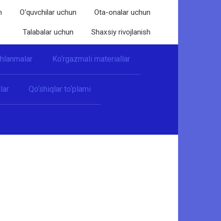
n
O‘quvchilar uchun
Ota-onalar uchun
Talabalar uchun
Shaxsiy rivojlanish
shlanmalar
Ko‘rgazmali materiallar
lar
Qo‘shiqlar to‘plami