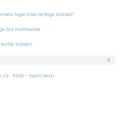
rmativ hujjat bilan tartibga solinadi?
iga doir mulohazalar
testlar to‘plami
r o‘y…
Kitob – hayot ramzi