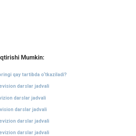
qtirishi Mumkin:
ringi qay tartibda o‘tkaziladi?
evision darslar jadvali
vizion darslar jadvali
ision darslar jadvali
evizion darslar jadvali
evizion darslar jadvali