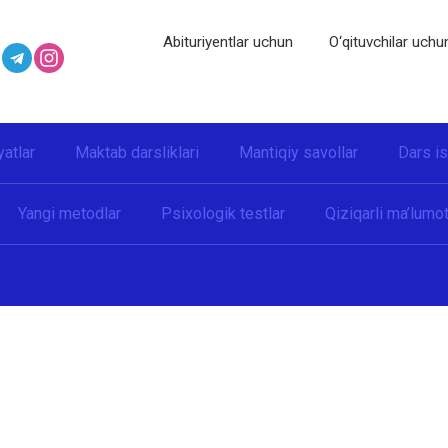
Abituriyentlar uchun
O‘qituvchilar uchu
yatlar
Maktab darsliklari
Mantiqiy savollar
Dars i
Yangi metodlar
Psixologik testlar
Qiziqarli ma’lumot