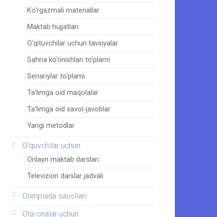
Ko‘rgazmali materiallar
Maktab hujjatlari
O‘qituvchilar uchun tavsiyalar
Sahna ko‘rinishlari to‘plami
Senariylar to‘plami
Ta’limga oid maqolalar
Ta’limga oid savol-javoblar
Yangi metodlar
O‘quvchilar uchun
Onlayn maktab darslari
Televizion darslar jadvali
Olimpiada savollari
Ota-onalar uchun