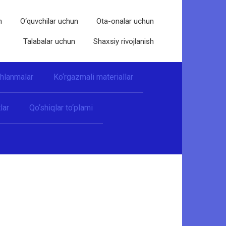
n
O‘quvchilar uchun
Ota-onalar uchun
Talabalar uchun
Shaxsiy rivojlanish
shlanmalar
Ko‘rgazmali materiallar
lar
Qo‘shiqlar to‘plami