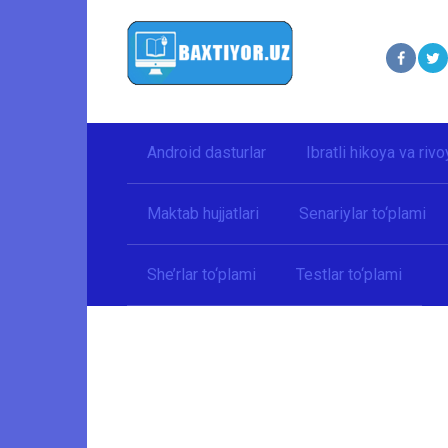
Перейти
к
контенту
Android dasturlar
Ibratli hikoya va rivo
Maktab hujjatlari
Senariylar to‘plami
She’rlar to‘plami
Testlar to‘plami