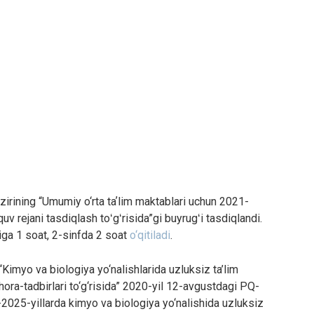
zirining “Umumiy o‘rta taʼlim maktablari uchun 2021-
uv rejani tasdiqlash toʻgʻrisida”gi buyrugʻi tasdiqlandi.
siga 1 soat, 2-sinfda 2 soat
o‘qitiladi
.
Kimyo va biologiya yo‘nalishlarida uzluksiz ta’lim
 chora-tadbirlari to‘g‘risida” 2020-yil 12-avgustdagi PQ-
2025-yillarda kimyo va biologiya yo‘nalishida uzluksiz