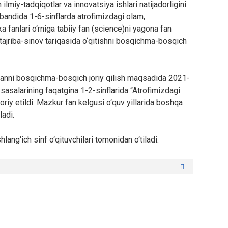
ilmiy-tadqiqotlar va innovatsiya ishlari natijadorligini
-bandida 1-6-sinflarda atrofimizdagi olam,
ka fanlari o‘rniga tabiiy fan (science)ni yagona fan
tajriba-sinov tariqasida o‘qitishni bosqichma-bosqich
 fanni bosqichma-bosqich joriy qilish maqsadida 2021-
sasalarining faqatgina 1-2-sinflarida “Atrofimizdagi
joriy etildi. Mazkur fan kelgusi o‘quv yillarida boshqa
ladi.
lang‘ich sinf o‘qituvchilari tomonidan o‘tiladi.