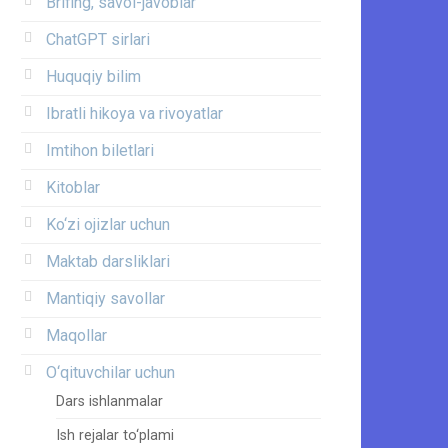
Brifing, savol-javoblar
ChatGPT sirlari
Huquqiy bilim
Ibratli hikoya va rivoyatlar
Imtihon biletlari
Kitoblar
Ko‘zi ojizlar uchun
Maktab darsliklari
Mantiqiy savollar
Maqollar
O‘qituvchilar uchun
Dars ishlanmalar
Ish rejalar to‘plami