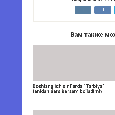
Вам также мо
Boshlang‘ich sinflarda “Tarbiya”
fanidan dars bersam bo‘ladimi?