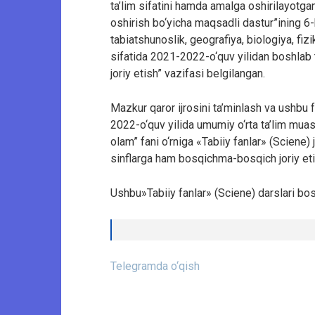
ta’lim sifatini hamda amalga oshirilayotgan 
oshirish bo‘yicha maqsadli dastur”ining 6
tabiatshunoslik, geografiya, biologiya, fizi
sifatida 2021-2022-o‘quv yilidan boshlab 
joriy etish” vazifasi belgilangan.
Mazkur qaror ijrosini ta’minlash va ushbu
2022-o‘quv yilida umumiy o‘rta ta’lim muas
olam” fani o‘rniga «Tabiiy fanlar» (Sciene) 
sinflarga ham bosqichma-bosqich joriy eti
Ushbu»Tabiiy fanlar» (Sciene) darslari bosh
Telegramda o‘qish