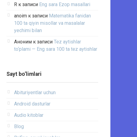
R
к записи
Eng sara Ezop masallari
anoim
к записи
Matematika fanidan
100 ta qiyin misollar va masalalar
yechimi bilan
Аноним
к записи
Tez aytishlar
to‘plami — Eng sara 100 ta tez aytishlar
Sayt bo’limlari
Abituriyentlar uchun
Android dasturlar
Audio kitoblar
Blog