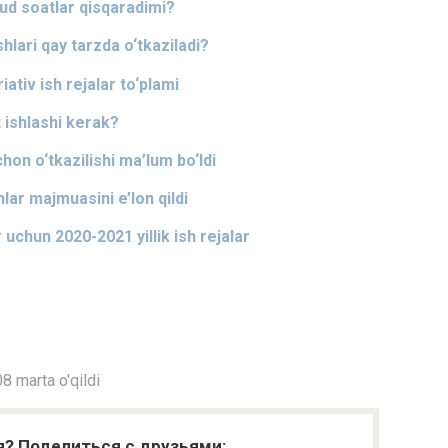
jud soatlar qisqaradimi?
lari qay tarzda o‘tkaziladi?
ativ ish rejalar to‘plami
 ishlashi kerak?
on o‘tkazilishi ma’lum bo‘ldi
ar majmuasini e’lon qildi
 uchun 2020-2021 yillik ish rejalar
8 marta o'qildi
я? Поделиться с друзьями: