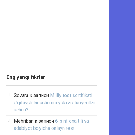
Eng yangi fikrlar
Sevara
к записи
Milliy test sertifikati
o‘qituvchilar uchunmi yoki abituriyentlar
uchun?
Mehriban
к записи
6-sinf ona tili va
adabiyot bo‘yicha onlayn test