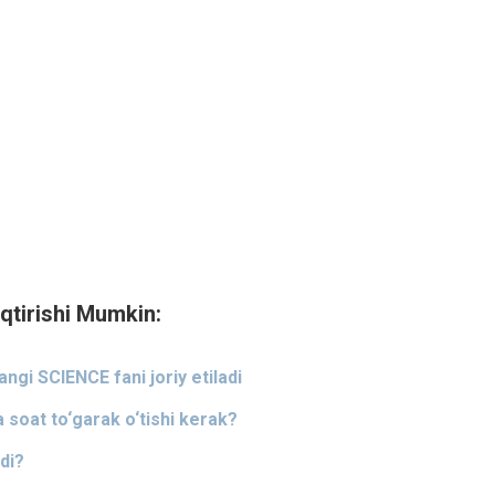
qtirishi Mumkin:
gi SCIENCE fani joriy etiladi
a soat to‘garak o‘tishi kerak?
di?