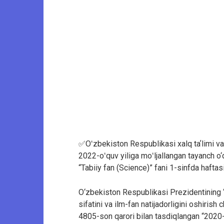
✅Oʻzbekiston Respublikasi xalq taʼlimi va
2022-oʻquv yiliga moʻljallangan tayanch o‘q
“Tabiiy fan (Science)” fani 1-sinfda hafta
O‘zbekiston Respublikasi Prezidentining “
sifatini va ilm-fan natijadorligini oshirish
4805-son qarori bilan tasdiqlangan “2020-