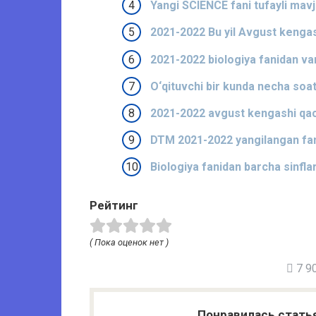
Yangi SCIENCE fani tufayli mav
2021-2022 Bu yil Avgust kengash
2021-2022 biologiya fanidan vari
O‘qituvchi bir kunda necha soat
2021-2022 avgust kengashi qach
DTM 2021-2022 yangilangan fanl
Biologiya fanidan barcha sinflar
Рейтинг
( Пока оценок нет )
7 90
Понравилась стать